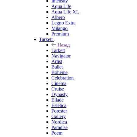
Intensity
Aqua Life
Aqua Life XL
Albero
Legno Extra
Milango
Premium
Tarkett
Назад
Tarkett
Navigator
Artist
Ballet
Boheme
Celebration
Cinema
Cruise
Dynasty
Ellade
Estetica
Forester
Gallery
Nordica
Paradise
Poem