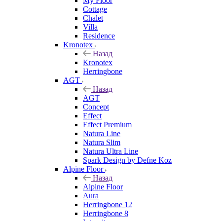
My Floor
Cottage
Chalet
Villa
Residence
Kronotex
Назад
Kronotex
Herringbone
AGT
Назад
AGT
Concept
Effect
Effect Premium
Natura Line
Natura Slim
Natura Ultra Line
Spark Design by Defne Koz
Alpine Floor
Назад
Alpine Floor
Aura
Herringbone 12
Herringbone 8