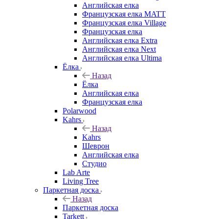
Английская елка
Французская елка MATT
Французская елка Village
Французская елка
Английская елка Extra
Английская елка Next
Английская елка Ultima
Ёлка
Назад
Ёлка
Английская елка
Французская елка
Polarwood
Kahrs
Назад
Kahrs
Шеврон
Английская елка
Студио
Lab Arte
Living Tree
Паркетная доска
Назад
Паркетная доска
Tarkett