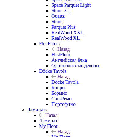
Space Parquet Light
Stone XL
Quartz
Stone
Parquet Plus
RealWood XXL
RealWood XL
FirstFloor
Назад
FirstFloor
Английская ёлка
Однополосные декоры
Döcke Tavola
Назад
Döcke Tavola
Капри
Бормио
Сан-Ремо
Портофино
Ламинат
Назад
Ламинат
My Floor
Назад