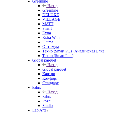
Greenline
Назад
Greenline
DELUXE
VILLAGE
MATT
Smart
Extra
Extra Wide
Ultima
Оптимум
Техно (Smart Plus) Английская Елка
Техно (Smart Plus)
Global parquet
Назад
Global parquet
Кантри
Комфорт
Стандарт
kahrs
Назад
kahrs
Роял
Studio
Lab Arte