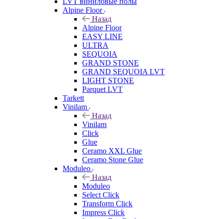
LVT виниловые полы
Alpine Floor
Назад
Alpine Floor
EASY LINE
ULTRA
SEQUOIA
GRAND STONE
GRAND SEQUOIA LVT
LIGHT STONE
Parquet LVT
Tarkett
Vinilam
Назад
Vinilam
Click
Glue
Ceramo XXL Glue
Ceramo Stone Glue
Moduleo
Назад
Moduleo
Select Click
Transform Click
Impress Click