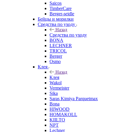
Saicos
TimberCare
Berger-seidle
Бейцы и морилки
Средства по уходу
Назад
Средства по уходу
BONA
LECHNER
TRICOL
Berger
Osmo
Клея
Назад
Клея
Wakol
Vermeister
Sika
Saras Kimiya Parquetmax
Bona
HIWOOD
HOMAKOLL
KIILTO
NPT
Lechner