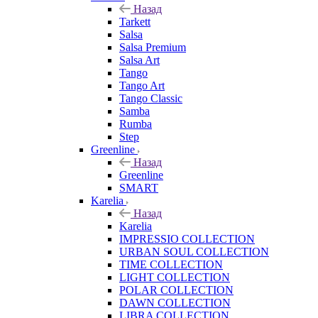
Назад
Tarkett
Salsa
Salsa Premium
Salsa Art
Tango
Tango Art
Tango Classic
Samba
Rumba
Step
Greenline
Назад
Greenline
SMART
Karelia
Назад
Karelia
IMPRESSIO COLLECTION
URBAN SOUL COLLECTION
TIME COLLECTION
LIGHT COLLECTION
POLAR COLLECTION
DAWN COLLECTION
LIBRA COLLECTION