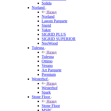
Solida
Norland
Назад
Norland
Lagom Parquete
Sigrid
Vakre
SIGRID PLUS
SIGRID SUPERIOR
NeoWood
Tulesna
Назад
Tulesna
Ottimo
Verano
Art Parquete
Premium
Westerhof
Назад
Westerhof
Spark
Stone Floor
Назад
Stone Floor
MSPC