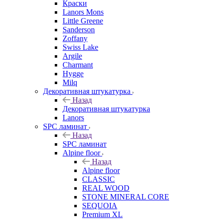
Краски
Lanors Mons
Little Greene
Sanderson
Zoffany
Swiss Lake
Argile
Charmant
Hygge
Milq
Декоративная штукатурка
Назад
Декоративная штукатурка
Lanors
SPC ламинат
Назад
SPC ламинат
Alpine floor
Назад
Alpine floor
CLASSIC
REAL WOOD
STONE MINERAL CORE
SEQUOIA
Premium XL