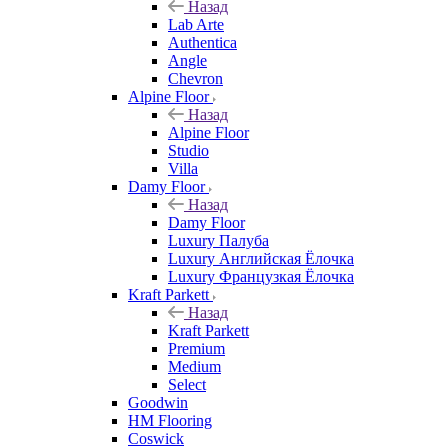
Назад
Lab Arte
Authentica
Angle
Chevron
Alpine Floor
Назад
Alpine Floor
Studio
Villa
Damy Floor
Назад
Damy Floor
Luxury Палуба
Luxury Английская Ёлочка
Luxury Французкая Ёлочка
Kraft Parkett
Назад
Kraft Parkett
Premium
Medium
Select
Goodwin
HM Flooring
Coswick