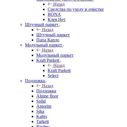
Назад
Средства по уходу и очистке
BONA
Клея Нет
Штучный паркет
Назад
Штучный паркет
Папа Карло
Модульный паркет
Назад
Модульный паркет
Kraft Parkett
Назад
Kraft Parkett
Select
Подложка
Назад
Подложка
Alpine floor
Solid
Amorim
Sika
Kahrs
Tarkett
Pavitec