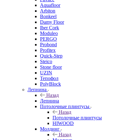
Aquafloor
Arbiton
Bonkeel
Damy Floor
Iber Cork
Moduleo
PERGO
Probond
Profitex
Quick-Step
Steico
Stone floor
UZIN
Тепофол
PolyBlock
Лепнина
Назад
Лепнина
Потолочные плинтусы
Назад
Потолочные плинтусы
HIWOOD
Молдинг
Назад