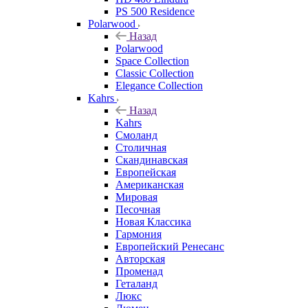
PS 500 Residence
Polarwood
Назад
Polarwood
Space Collection
Classic Collection
Elegance Collection
Kahrs
Назад
Kahrs
Смоланд
Столичная
Скандинавская
Европейская
Американская
Мировая
Песочная
Новая Классика
Гармония
Европейский Ренесанс
Авторская
Променад
Геталанд
Люкс