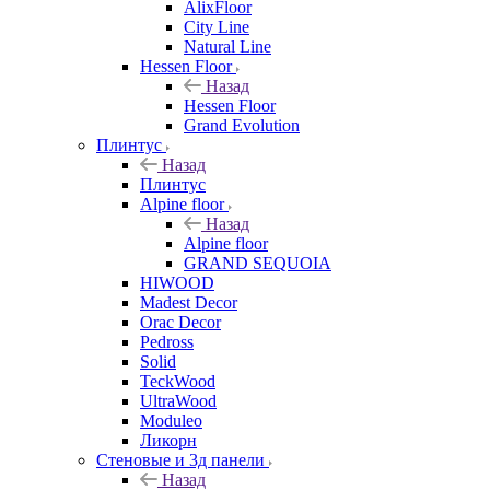
AlixFloor
City Line
Natural Line
Hessen Floor
Назад
Hessen Floor
Grand Evolution
Плинтус
Назад
Плинтус
Alpine floor
Назад
Alpine floor
GRAND SEQUOIA
HIWOOD
Madest Decor
Orac Decor
Pedross
Solid
TeckWood
UltraWood
Moduleo
Ликорн
Стеновые и 3д панели
Назад