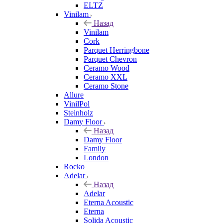
ELTZ
Vinilam
Назад
Vinilam
Cork
Parquet Herringbone
Parquet Chevron
Ceramo Wood
Ceramo XXL
Ceramo Stone
Allure
VinilPol
Steinholz
Damy Floor
Назад
Damy Floor
Family
London
Rocko
Adelar
Назад
Adelar
Eterna Acoustic
Eterna
Solida Acoustic