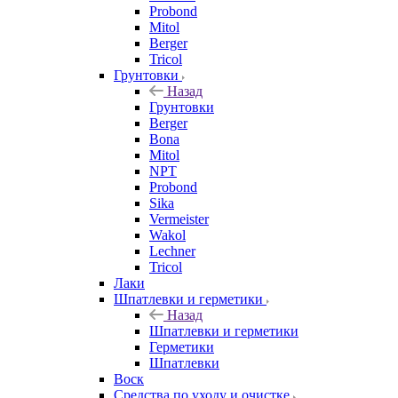
Probond
Mitol
Berger
Tricol
Грунтовки
Назад
Грунтовки
Berger
Bona
Mitol
NPT
Probond
Sika
Vermeister
Wakol
Lechner
Tricol
Лаки
Шпатлевки и герметики
Назад
Шпатлевки и герметики
Герметики
Шпатлевки
Воск
Средства по уходу и очистке