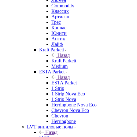
Люмен
Commodity
Классик
Артисан
Трес
Канвас
Юнити
Антик
Лайф
Kraft Parkett
Назад
Kraft Parkett
Medium
ESTA Parket
Назад
ESTA Parket
1 Strip
1 Strip Nova Eco
1 Strip Nova
Herringbone Nova Eco
Chevron Nova Eco
Chevron
Herringbone
LVT виниловые полы
Назад