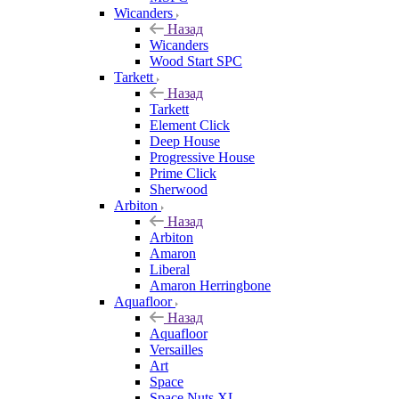
Wicanders
Назад
Wicanders
Wood Start SPC
Tarkett
Назад
Tarkett
Element Click
Deep House
Progressive House
Prime Click
Sherwood
Arbiton
Назад
Arbiton
Amaron
Liberal
Amaron Herringbone
Aquafloor
Назад
Aquafloor
Versailles
Art
Space
Space Nuts XL