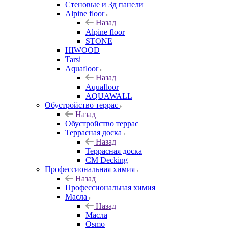
Стеновые и 3д панели
Alpine floor
Назад
Alpine floor
STONE
HIWOOD
Tarsi
Aquafloor
Назад
Aquafloor
AQUAWALL
Обустройство террас
Назад
Обустройство террас
Террасная доска
Назад
Террасная доска
CM Decking
Профессиональная химия
Назад
Профессиональная химия
Масла
Назад
Масла
Osmo