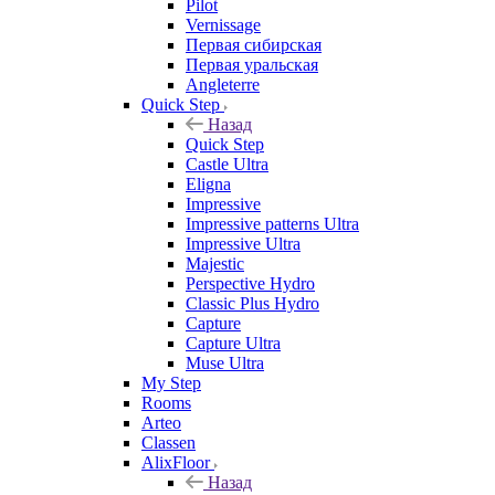
Pilot
Vernissage
Первая сибирская
Первая уральская
Angleterre
Quick Step
Назад
Quick Step
Castle Ultra
Eligna
Impressive
Impressive patterns Ultra
Impressive Ultra
Majestic
Perspective Hydro
Classic Plus Hydro
Capture
Capture Ultra
Muse Ultra
My Step
Rooms
Arteo
Classen
AlixFloor
Назад