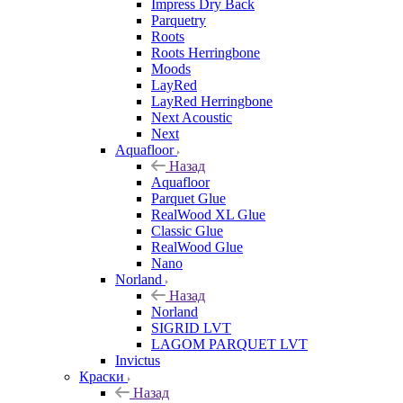
Impress Dry Back
Parquetry
Roots
Roots Herringbone
Moods
LayRed
LayRed Herringbone
Next Acoustic
Next
Aquafloor
Назад
Aquafloor
Parquet Glue
RealWood XL Glue
Classic Glue
RealWood Glue
Nano
Norland
Назад
Norland
SIGRID LVT
LAGOM PARQUET LVT
Invictus
Краски
Назад