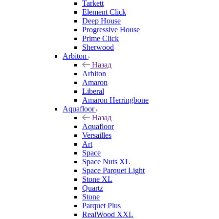
Tarkett
Element Click
Deep House
Progressive House
Prime Click
Sherwood
Arbiton
Назад
Arbiton
Amaron
Liberal
Amaron Herringbone
Aquafloor
Назад
Aquafloor
Versailles
Art
Space
Space Nuts XL
Space Parquet Light
Stone XL
Quartz
Stone
Parquet Plus
RealWood XXL