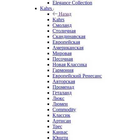
Elegance Collection
Kahrs
Назад
Kahrs
Смоланд
Столичная
Скандинавская
Европейская
Американская
Мировая
Песочная
Новая Классика
Гармония
Европейский Ренесанс
Авторская
Променад
Геталанд
Люкс
Люмен
Commodity
Классик
Артисан
Трес
Канвас
Юнити