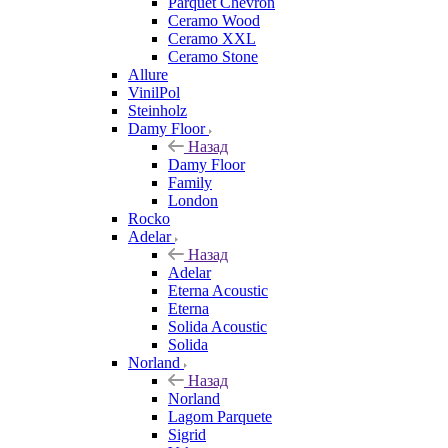
Parquet Chevron
Ceramo Wood
Ceramo XXL
Ceramo Stone
Allure
VinilPol
Steinholz
Damy Floor
Назад
Damy Floor
Family
London
Rocko
Adelar
Назад
Adelar
Eterna Acoustic
Eterna
Solida Acoustic
Solida
Norland
Назад
Norland
Lagom Parquete
Sigrid