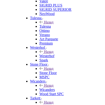
Vakre
SIGRID PLUS
SIGRID SUPERIOR
NeoWood
Tulesna
Назад
Tulesna
Ottimo
Verano
Art Parquete
Premium
Westerhof
Назад
Westerhof
Spark
Stone Floor
Назад
Stone Floor
MSPC
Wicanders
Назад
Wicanders
Wood Start SPC
Tarkett
Назад