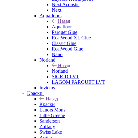
Next Acoustic
Next
Aquafloor
Назад
Aquafloor
Parquet Glue
RealWood XL Glue
Classic Glue
RealWood Glue
Nano
Norland
Назад
Norland
SIGRID LVT
LAGOM PARQUET LVT
Invictus
Краски
Назад
Краски
Lanors Mons
Little Greene
Sanderson
Zoffany
Swiss Lake
Argile