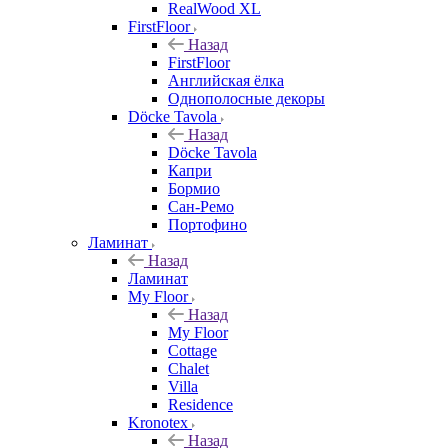
RealWood XL
FirstFloor
Назад
FirstFloor
Английская ёлка
Однополосные декоры
Döcke Tavola
Назад
Döcke Tavola
Капри
Бормио
Сан-Ремо
Портофино
Ламинат
Назад
Ламинат
My Floor
Назад
My Floor
Cottage
Chalet
Villa
Residence
Kronotex
Назад