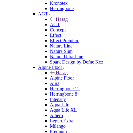
Kronotex
Herringbone
AGT
Назад
AGT
Concept
Effect
Effect Premium
Natura Line
Natura Slim
Natura Ultra Line
Spark Design by Defne Koz
Alpine Floor
Назад
Alpine Floor
Aura
Herringbone 12
Herringbone 8
Intensity
Aqua Life
Aqua Life XL
Albero
Legno Extra
Milango
Premium