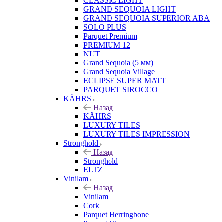
CLASSIC LIGHT
GRAND SEQUOIA LIGHT
GRAND SEQUOIA SUPERIOR ABA
SOLO PLUS
Parquet Premium
PREMIUM 12
NUT
Grand Sequoia (5 мм)
Grand Sequoia Village
ECLIPSE SUPER MATT
PARQUET SIROCCO
KÄHRS
Назад
KÄHRS
LUXURY TILES
LUXURY TILES IMPRESSION
Stronghold
Назад
Stronghold
ELTZ
Vinilam
Назад
Vinilam
Cork
Parquet Herringbone