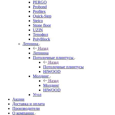
PERGO
Probond
Profitex
Quick-Step
Steico
Stone floor
UZIN
Тепофол
PolyBlock
Лепнина
Назад
Лепнина
Потолочные плинтусы
Назад
Потолочные плинтусы
HIWOOD
Молдинг
Назад
Молдинг
HIWOOD
Угол
Акции
Доставка и оплата
Производители
О компании