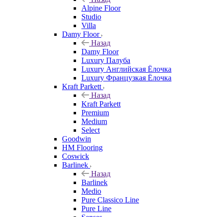
Alpine Floor
Studio
Villa
Damy Floor
Назад
Damy Floor
Luxury Палуба
Luxury Английская Ёлочка
Luxury Французкая Ёлочка
Kraft Parkett
Назад
Kraft Parkett
Premium
Medium
Select
Goodwin
HM Flooring
Coswick
Barlinek
Назад
Barlinek
Medio
Pure Classico Line
Pure Line