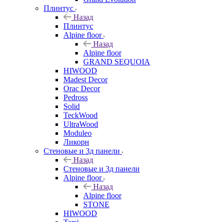
Плинтус
Назад
Плинтус
Alpine floor
Назад
Alpine floor
GRAND SEQUOIA
HIWOOD
Madest Decor
Orac Decor
Pedross
Solid
TeckWood
UltraWood
Moduleo
Ликорн
Стеновые и 3д панели
Назад
Стеновые и 3д панели
Alpine floor
Назад
Alpine floor
STONE
HIWOOD