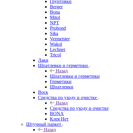
Грунтовки
Berger
Bona
Mitol
NPT
Probond
Sika
Vermeister
Wakol
Lechner
Tricol
Лаки
Шпатлевки и герметики
Назад
Шпатлевки и герметики
Герметики
Шпатлевки
Воск
Средства по уходу и очистке
Назад
Средства по уходу и очистке
BONA
Клея Нет
Штучный паркет
Назад