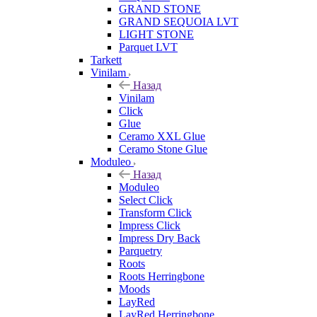
GRAND STONE
GRAND SEQUOIA LVT
LIGHT STONE
Parquet LVT
Tarkett
Vinilam
Назад
Vinilam
Click
Glue
Ceramo XXL Glue
Ceramo Stone Glue
Moduleo
Назад
Moduleo
Select Click
Transform Click
Impress Click
Impress Dry Back
Parquetry
Roots
Roots Herringbone
Moods
LayRed
LayRed Herringbone