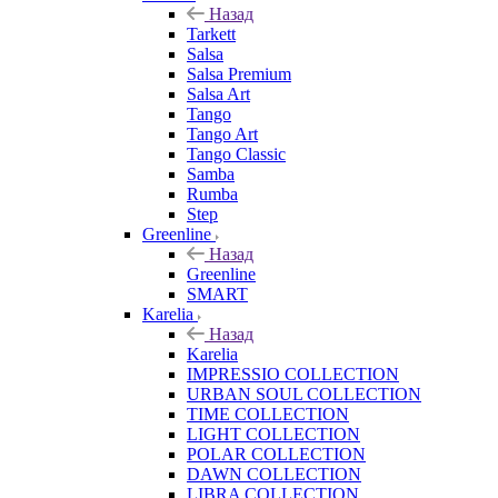
Назад
Tarkett
Salsa
Salsa Premium
Salsa Art
Tango
Tango Art
Tango Classic
Samba
Rumba
Step
Greenline
Назад
Greenline
SMART
Karelia
Назад
Karelia
IMPRESSIO COLLECTION
URBAN SOUL COLLECTION
TIME COLLECTION
LIGHT COLLECTION
POLAR COLLECTION
DAWN COLLECTION
LIBRA COLLECTION