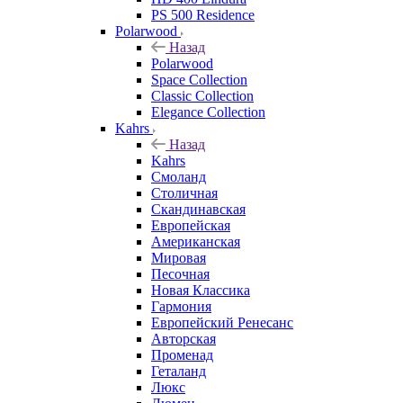
PS 500 Residence
Polarwood
Назад
Polarwood
Space Collection
Classic Collection
Elegance Collection
Kahrs
Назад
Kahrs
Смоланд
Столичная
Скандинавская
Европейская
Американская
Мировая
Песочная
Новая Классика
Гармония
Европейский Ренесанс
Авторская
Променад
Геталанд
Люкс