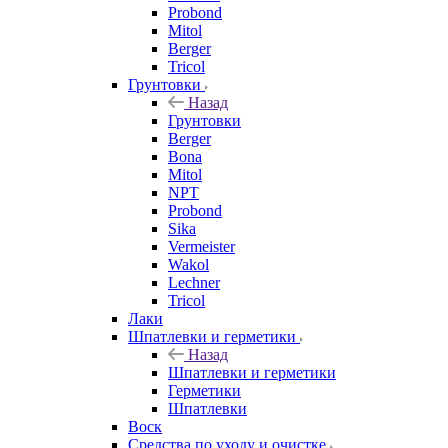
Probond
Mitol
Berger
Tricol
Грунтовки
Назад
Грунтовки
Berger
Bona
Mitol
NPT
Probond
Sika
Vermeister
Wakol
Lechner
Tricol
Лаки
Шпатлевки и герметики
Назад
Шпатлевки и герметики
Герметики
Шпатлевки
Воск
Средства по уходу и очистке