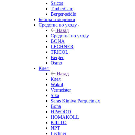
Saicos
TimberCare
Berger-seidle
Бейцы и морилки
Средства по уходу
Назад
Средства по уходу
BONA
LECHNER
TRICOL
Berger
Osmo
Клея
Назад
Клея
Wakol
Vermeister
Sika
Saras Kimiya Parquetmax
Bona
HIWOOD
HOMAKOLL
KIILTO
NPT
Lechner