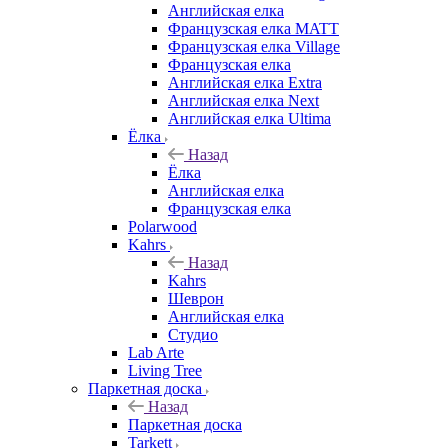
Английская елка
Французская елка MATT
Французская елка Village
Французская елка
Английская елка Extra
Английская елка Next
Английская елка Ultima
Ёлка
Назад
Ёлка
Английская елка
Французская елка
Polarwood
Kahrs
Назад
Kahrs
Шеврон
Английская елка
Студио
Lab Arte
Living Tree
Паркетная доска
Назад
Паркетная доска
Tarkett