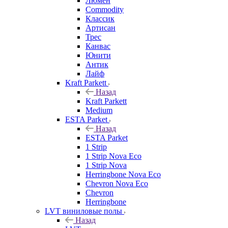
Люмен
Commodity
Классик
Артисан
Трес
Канвас
Юнити
Антик
Лайф
Kraft Parkett
Назад
Kraft Parkett
Medium
ESTA Parket
Назад
ESTA Parket
1 Strip
1 Strip Nova Eco
1 Strip Nova
Herringbone Nova Eco
Chevron Nova Eco
Chevron
Herringbone
LVT виниловые полы
Назад