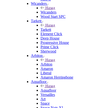
Wicanders
Назад
Wicanders
Wood Start SPC
Tarkett
Назад
Tarkett
Element Click
Deep House
Progressive House
Prime Click
Sherwood
Arbiton
Назад
Arbiton
Amaron
Liberal
Amaron Herringbone
Aquafloor
Назад
Aquafloor
Versailles
Art
Space
Space Nuts XL