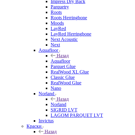
Impress Dry Back
Parquetry
Roots
Roots Herringbone
Moods
LayRed
LayRed Herringbone
Next Acoustic
Next
Aquafloor
Назад
Aquafloor
Parquet Glue
RealWood XL Glue
Classic Glue
RealWood Glue
Nano
Norland
Назад
Norland
SIGRID LVT
LAGOM PARQUET LVT
Invictus
Краски
Назад