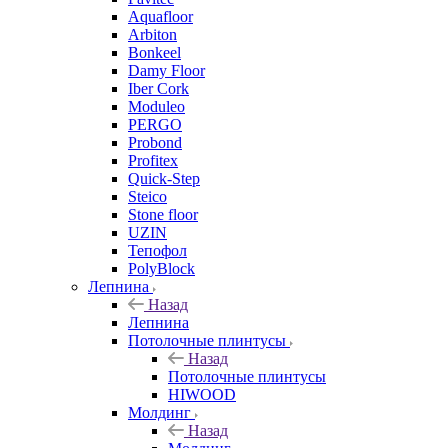
Aquafloor
Arbiton
Bonkeel
Damy Floor
Iber Cork
Moduleo
PERGO
Probond
Profitex
Quick-Step
Steico
Stone floor
UZIN
Тепофол
PolyBlock
Лепнина
Назад
Лепнина
Потолочные плинтусы
Назад
Потолочные плинтусы
HIWOOD
Молдинг
Назад