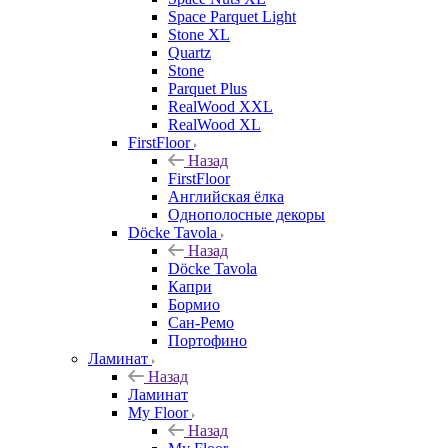
Space Parquet Light
Stone XL
Quartz
Stone
Parquet Plus
RealWood XXL
RealWood XL
FirstFloor
Назад
FirstFloor
Английская ёлка
Однополосные декоры
Döcke Tavola
Назад
Döcke Tavola
Капри
Бормио
Сан-Ремо
Портофино
Ламинат
Назад
Ламинат
My Floor
Назад