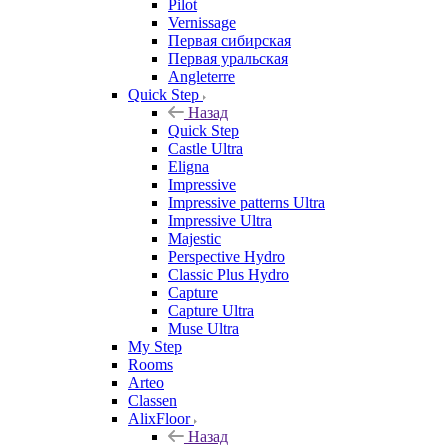
Pilot
Vernissage
Первая сибирская
Первая уральская
Angleterre
Quick Step
Назад
Quick Step
Castle Ultra
Eligna
Impressive
Impressive patterns Ultra
Impressive Ultra
Majestic
Perspective Hydro
Classic Plus Hydro
Capture
Capture Ultra
Muse Ultra
My Step
Rooms
Arteo
Classen
AlixFloor
Назад