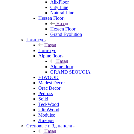
AlixFloor
City Line
Natural Line
Hessen Floor
Назад
Hessen Floor
Grand Evolution
Плинтус
Назад
Плинтус
Alpine floor
Назад
Alpine floor
GRAND SEQUOIA
HIWOOD
Madest Decor
Orac Decor
Pedross
Solid
TeckWood
UltraWood
Moduleo
Ликорн
Стеновые и 3д панели
Назад