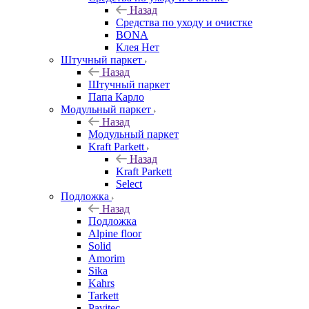
Назад
Средства по уходу и очистке
BONA
Клея Нет
Штучный паркет
Назад
Штучный паркет
Папа Карло
Модульный паркет
Назад
Модульный паркет
Kraft Parkett
Назад
Kraft Parkett
Select
Подложка
Назад
Подложка
Alpine floor
Solid
Amorim
Sika
Kahrs
Tarkett
Pavitec