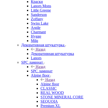
Краски
Lanors Mons
Little Greene
Sanderson
Zoffany
Swiss Lake
Argile
Charmant
Hygge
Milq
Декоративная штукатурка
Назад
Декоративная штукатурка
Lanors
SPC ламинат
Назад
SPC ламинат
Alpine floor
Назад
Alpine floor
CLASSIC
REAL WOOD
STONE MINERAL CORE
SEQUOIA
Premium XL