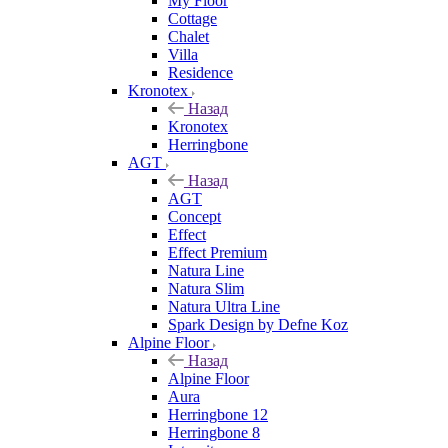
My Floor
Cottage
Chalet
Villa
Residence
Kronotex
Назад
Kronotex
Herringbone
AGT
Назад
AGT
Concept
Effect
Effect Premium
Natura Line
Natura Slim
Natura Ultra Line
Spark Design by Defne Koz
Alpine Floor
Назад
Alpine Floor
Aura
Herringbone 12
Herringbone 8