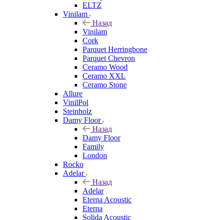
ELTZ
Vinilam
Назад
Vinilam
Cork
Parquet Herringbone
Parquet Chevron
Ceramo Wood
Ceramo XXL
Ceramo Stone
Allure
VinilPol
Steinholz
Damy Floor
Назад
Damy Floor
Family
London
Rocko
Adelar
Назад
Adelar
Eterna Acoustic
Eterna
Solida Acoustic