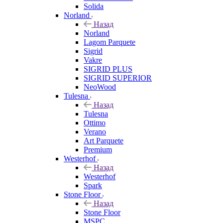
Solida
Norland
Назад
Norland
Lagom Parquete
Sigrid
Vakre
SIGRID PLUS
SIGRID SUPERIOR
NeoWood
Tulesna
Назад
Tulesna
Ottimo
Verano
Art Parquete
Premium
Westerhof
Назад
Westerhof
Spark
Stone Floor
Назад
Stone Floor
MSPC