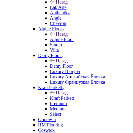
Назад
Lab Arte
Authentica
Angle
Chevron
Alpine Floor
Назад
Alpine Floor
Studio
Villa
Damy Floor
Назад
Damy Floor
Luxury Палуба
Luxury Английская Ёлочка
Luxury Французкая Ёлочка
Kraft Parkett
Назад
Kraft Parkett
Premium
Medium
Select
Goodwin
HM Flooring
Coswick