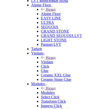
LVT виниловые полы
Alpine Floor
Назад
Alpine Floor
EASY LINE
ULTRA
SEQUOIA
GRAND STONE
GRAND SEQUOIA LVT
LIGHT STONE
Parquet LVT
Tarkett
Vinilam
Назад
Vinilam
Click
Glue
Ceramo XXL Glue
Ceramo Stone Glue
Moduleo
Назад
Moduleo
Select Click
Transform Click
Impress Click