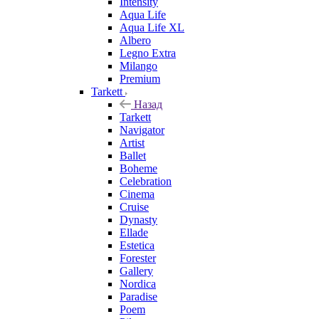
Intensity
Aqua Life
Aqua Life XL
Albero
Legno Extra
Milango
Premium
Tarkett
Назад
Tarkett
Navigator
Artist
Ballet
Boheme
Celebration
Cinema
Cruise
Dynasty
Ellade
Estetica
Forester
Gallery
Nordica
Paradise
Poem