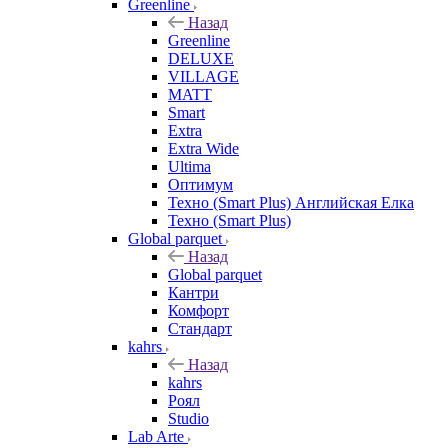
Greenline
Назад
Greenline
DELUXE
VILLAGE
MATT
Smart
Extra
Extra Wide
Ultima
Оптимум
Техно (Smart Plus) Английская Елка
Техно (Smart Plus)
Global parquet
Назад
Global parquet
Кантри
Комфорт
Стандарт
kahrs
Назад
kahrs
Роял
Studio
Lab Arte