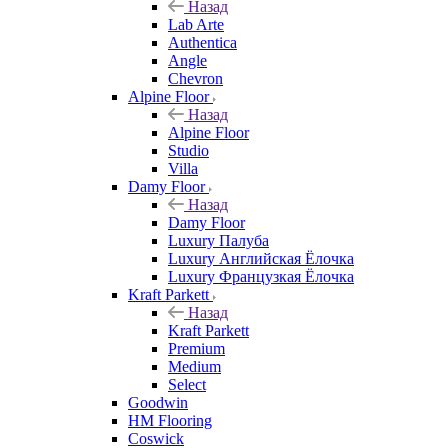
Назад
Lab Arte
Authentica
Angle
Chevron
Alpine Floor
Назад
Alpine Floor
Studio
Villa
Damy Floor
Назад
Damy Floor
Luxury Палуба
Luxury Английская Ёлочка
Luxury Французкая Ёлочка
Kraft Parkett
Назад
Kraft Parkett
Premium
Medium
Select
Goodwin
HM Flooring
Coswick