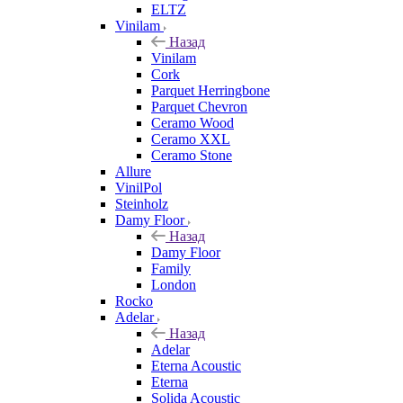
ELTZ
Vinilam
Назад
Vinilam
Cork
Parquet Herringbone
Parquet Chevron
Ceramo Wood
Ceramo XXL
Ceramo Stone
Allure
VinilPol
Steinholz
Damy Floor
Назад
Damy Floor
Family
London
Rocko
Adelar
Назад
Adelar
Eterna Acoustic
Eterna
Solida Acoustic