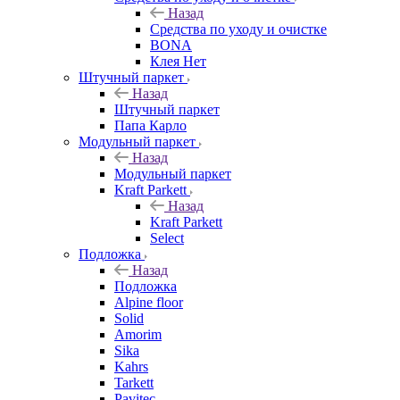
Назад
Средства по уходу и очистке
BONA
Клея Нет
Штучный паркет
Назад
Штучный паркет
Папа Карло
Модульный паркет
Назад
Модульный паркет
Kraft Parkett
Назад
Kraft Parkett
Select
Подложка
Назад
Подложка
Alpine floor
Solid
Amorim
Sika
Kahrs
Tarkett
Pavitec