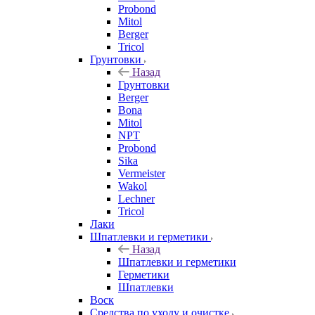
Probond
Mitol
Berger
Tricol
Грунтовки
Назад
Грунтовки
Berger
Bona
Mitol
NPT
Probond
Sika
Vermeister
Wakol
Lechner
Tricol
Лаки
Шпатлевки и герметики
Назад
Шпатлевки и герметики
Герметики
Шпатлевки
Воск
Средства по уходу и очистке