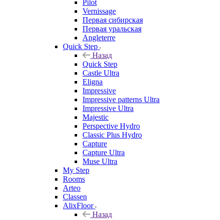
Pilot
Vernissage
Первая сибирская
Первая уральская
Angleterre
Quick Step
Назад
Quick Step
Castle Ultra
Eligna
Impressive
Impressive patterns Ultra
Impressive Ultra
Majestic
Perspective Hydro
Classic Plus Hydro
Capture
Capture Ultra
Muse Ultra
My Step
Rooms
Arteo
Classen
AlixFloor
Назад