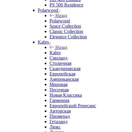
PS 500 Residence
Polarwood
Назад
Polarwood
Space Collection
Classic Collection
Elegance Collection
Kahrs
Назад
Kahrs
Смоланд
Столичная
Скандинавская
Европейская
Американская
Мировая
Песочная
Новая Классика
Гармония
Европейский Ренесанс
Авторская
Променад
Геталанд
Люкс