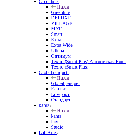
Greenline
Назад
Greenline
DELUXE
VILLAGE
MATT
Smart
Extra
Extra Wide
Ultima
Оптимум
Техно (Smart Plus) Английская Елка
Техно (Smart Plus)
Global parquet
Назад
Global parquet
Кантри
Комфорт
Стандарт
kahrs
Назад
kahrs
Роял
Studio
Lab Arte