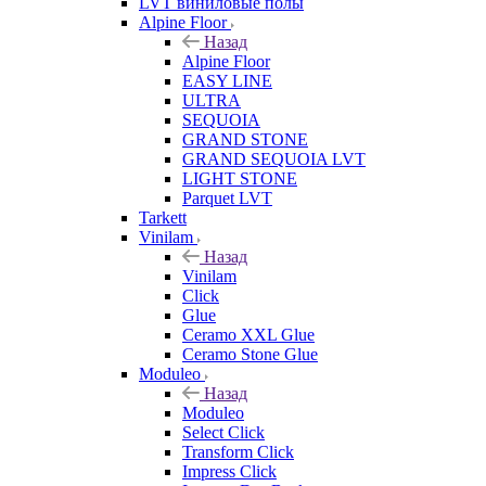
LVT виниловые полы
Alpine Floor
Назад
Alpine Floor
EASY LINE
ULTRA
SEQUOIA
GRAND STONE
GRAND SEQUOIA LVT
LIGHT STONE
Parquet LVT
Tarkett
Vinilam
Назад
Vinilam
Click
Glue
Ceramo XXL Glue
Ceramo Stone Glue
Moduleo
Назад
Moduleo
Select Click
Transform Click
Impress Click