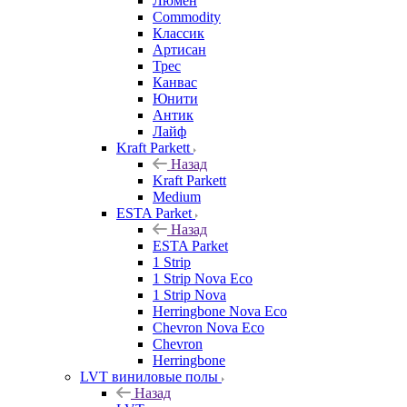
Люмен
Commodity
Классик
Артисан
Трес
Канвас
Юнити
Антик
Лайф
Kraft Parkett
Назад
Kraft Parkett
Medium
ESTA Parket
Назад
ESTA Parket
1 Strip
1 Strip Nova Eco
1 Strip Nova
Herringbone Nova Eco
Chevron Nova Eco
Chevron
Herringbone
LVT виниловые полы
Назад