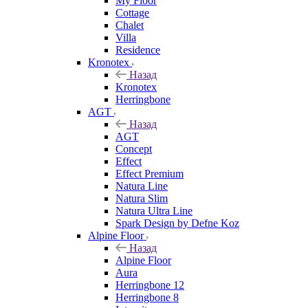
My Floor
Cottage
Chalet
Villa
Residence
Kronotex
Назад
Kronotex
Herringbone
AGT
Назад
AGT
Concept
Effect
Effect Premium
Natura Line
Natura Slim
Natura Ultra Line
Spark Design by Defne Koz
Alpine Floor
Назад
Alpine Floor
Aura
Herringbone 12
Herringbone 8