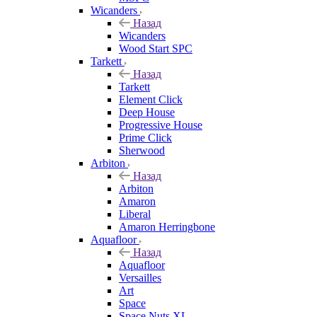
Wicanders
Назад
Wicanders
Wood Start SPC
Tarkett
Назад
Tarkett
Element Click
Deep House
Progressive House
Prime Click
Sherwood
Arbiton
Назад
Arbiton
Amaron
Liberal
Amaron Herringbone
Aquafloor
Назад
Aquafloor
Versailles
Art
Space
Space Nuts XL