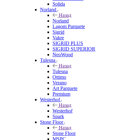
Solida
Norland
Назад
Norland
Lagom Parquete
Sigrid
Vakre
SIGRID PLUS
SIGRID SUPERIOR
NeoWood
Tulesna
Назад
Tulesna
Ottimo
Verano
Art Parquete
Premium
Westerhof
Назад
Westerhof
Spark
Stone Floor
Назад
Stone Floor
MSPC