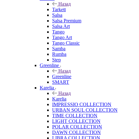
Назад
Tarkett
Salsa
Salsa Premium
Salsa Art
Tango
Tango Art
Tango Classic
Samba
Rumba
Step
Greenline
Назад
Greenline
SMART
Karelia
Назад
Karelia
IMPRESSIO COLLECTION
URBAN SOUL COLLECTION
TIME COLLECTION
LIGHT COLLECTION
POLAR COLLECTION
DAWN COLLECTION
LIBRA COLLECTION