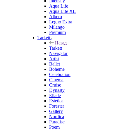
Intensity
Aqua Life
Aqua Life XL
Albero
Legno Extra
Milango
Premium
Tarkett
Назад
Tarkett
Navigator
Artist
Ballet
Boheme
Celebration
Cinema
Cruise
Dynasty
Ellade
Estetica
Forester
Gallery
Nordica
Paradise
Poem