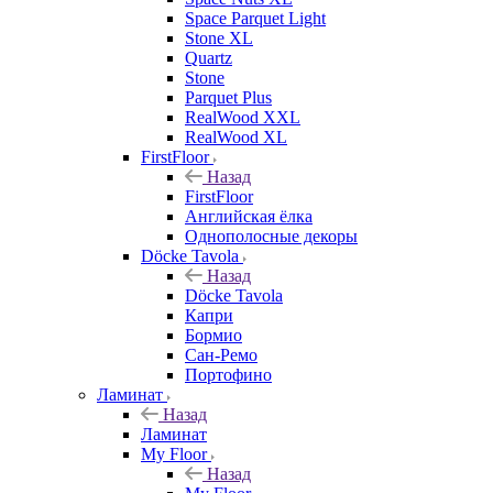
Space Parquet Light
Stone XL
Quartz
Stone
Parquet Plus
RealWood XXL
RealWood XL
FirstFloor
Назад
FirstFloor
Английская ёлка
Однополосные декоры
Döcke Tavola
Назад
Döcke Tavola
Капри
Бормио
Сан-Ремо
Портофино
Ламинат
Назад
Ламинат
My Floor
Назад