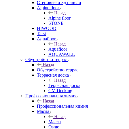
Стеновые и 3д панели
Alpine floor
Назад
Alpine floor
STONE
HIWOOD
Tarsi
Aquafloor
Назад
Aquafloor
AQUAWALL
Обустройство террас
Назад
Обустройство террас
Террасная доска
Назад
Террасная доска
CM Decking
Профессиональная химия
Назад
Профессиональная химия
Масла
Назад
Масла
Osmo