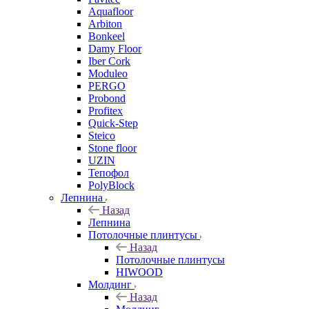
Aquafloor
Arbiton
Bonkeel
Damy Floor
Iber Cork
Moduleo
PERGO
Probond
Profitex
Quick-Step
Steico
Stone floor
UZIN
Тепофол
PolyBlock
Лепнина
Назад
Лепнина
Потолочные плинтусы
Назад
Потолочные плинтусы
HIWOOD
Молдинг
Назад