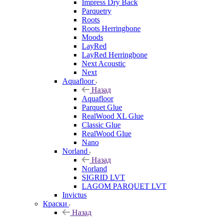
Impress Dry Back
Parquetry
Roots
Roots Herringbone
Moods
LayRed
LayRed Herringbone
Next Acoustic
Next
Aquafloor
Назад
Aquafloor
Parquet Glue
RealWood XL Glue
Classic Glue
RealWood Glue
Nano
Norland
Назад
Norland
SIGRID LVT
LAGOM PARQUET LVT
Invictus
Краски
Назад