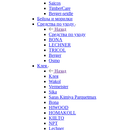
Saicos
TimberCare
Berger-seidle
Бейцы и морилки
Средства по уходу
Назад
Средства по уходу
BONA
LECHNER
TRICOL
Berger
Osmo
Клея
Назад
Клея
Wakol
Vermeister
Sika
Saras Kimiya Parquetmax
Bona
HIWOOD
HOMAKOLL
KIILTO
NPT
Lechner