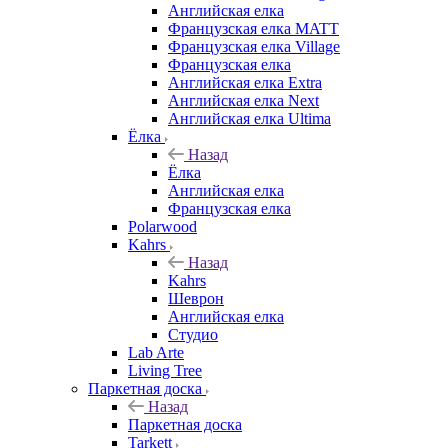
Английская елка
Французская елка MATT
Французская елка Village
Французская елка
Английская елка Extra
Английская елка Next
Английская елка Ultima
Ёлка
Назад
Ёлка
Английская елка
Французская елка
Polarwood
Kahrs
Назад
Kahrs
Шеврон
Английская елка
Студио
Lab Arte
Living Tree
Паркетная доска
Назад
Паркетная доска
Tarkett