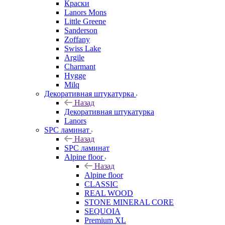
Краски
Lanors Mons
Little Greene
Sanderson
Zoffany
Swiss Lake
Argile
Charmant
Hygge
Milq
Декоративная штукатурка
Назад
Декоративная штукатурка
Lanors
SPC ламинат
Назад
SPC ламинат
Alpine floor
Назад
Alpine floor
CLASSIC
REAL WOOD
STONE MINERAL CORE
SEQUOIA
Premium XL