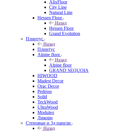
AlixFloor
City Line
Natural Line
Hessen Floor
Назад
Hessen Floor
Grand Evolution
Плинтус
Назад
Плинтус
Alpine floor
Назад
Alpine floor
GRAND SEQUOIA
HIWOOD
Madest Decor
Orac Decor
Pedross
Solid
TeckWood
UltraWood
Moduleo
Ликорн
Стеновые и 3д панели
Назад