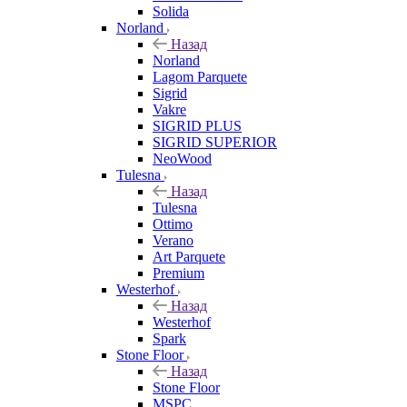
Solida
Norland
Назад
Norland
Lagom Parquete
Sigrid
Vakre
SIGRID PLUS
SIGRID SUPERIOR
NeoWood
Tulesna
Назад
Tulesna
Ottimo
Verano
Art Parquete
Premium
Westerhof
Назад
Westerhof
Spark
Stone Floor
Назад
Stone Floor
MSPC