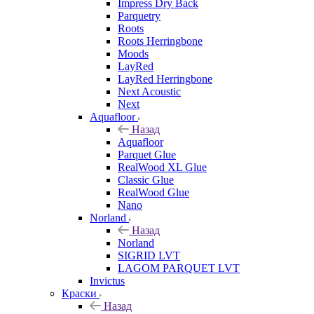
Impress Dry Back
Parquetry
Roots
Roots Herringbone
Moods
LayRed
LayRed Herringbone
Next Acoustic
Next
Aquafloor
Назад
Aquafloor
Parquet Glue
RealWood XL Glue
Classic Glue
RealWood Glue
Nano
Norland
Назад
Norland
SIGRID LVT
LAGOM PARQUET LVT
Invictus
Краски
Назад