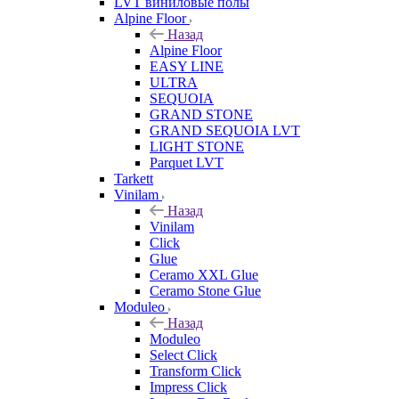
LVT виниловые полы
Alpine Floor
Назад
Alpine Floor
EASY LINE
ULTRA
SEQUOIA
GRAND STONE
GRAND SEQUOIA LVT
LIGHT STONE
Parquet LVT
Tarkett
Vinilam
Назад
Vinilam
Click
Glue
Ceramo XXL Glue
Ceramo Stone Glue
Moduleo
Назад
Moduleo
Select Click
Transform Click
Impress Click