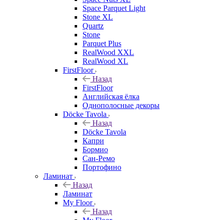
Space Parquet Light
Stone XL
Quartz
Stone
Parquet Plus
RealWood XXL
RealWood XL
FirstFloor
Назад
FirstFloor
Английская ёлка
Однополосные декоры
Döcke Tavola
Назад
Döcke Tavola
Капри
Бормио
Сан-Ремо
Портофино
Ламинат
Назад
Ламинат
My Floor
Назад