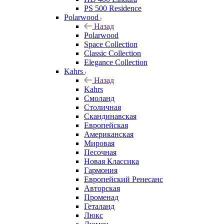
PS 500 Residence
Polarwood
Назад
Polarwood
Space Collection
Classic Collection
Elegance Collection
Kahrs
Назад
Kahrs
Смоланд
Столичная
Скандинавская
Европейская
Американская
Мировая
Песочная
Новая Классика
Гармония
Европейский Ренесанс
Авторская
Променад
Геталанд
Люкс