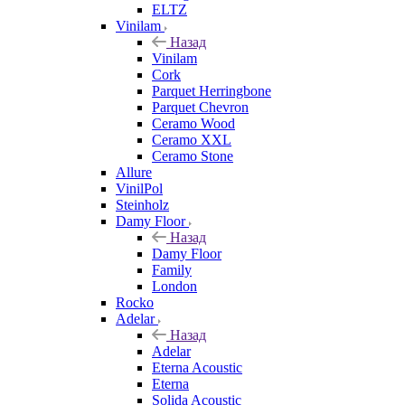
ELTZ
Vinilam
Назад
Vinilam
Cork
Parquet Herringbone
Parquet Chevron
Ceramo Wood
Ceramo XXL
Ceramo Stone
Allure
VinilPol
Steinholz
Damy Floor
Назад
Damy Floor
Family
London
Rocko
Adelar
Назад
Adelar
Eterna Acoustic
Eterna
Solida Acoustic