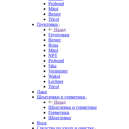
Probond
Mitol
Berger
Tricol
Грунтовки
Назад
Грунтовки
Berger
Bona
Mitol
NPT
Probond
Sika
Vermeister
Wakol
Lechner
Tricol
Лаки
Шпатлевки и герметики
Назад
Шпатлевки и герметики
Герметики
Шпатлевки
Воск
Средства по уходу и очистке