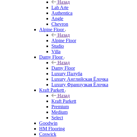
Назад
Lab Arte
Authentica
Angle
Chevron
Alpine Floor
Назад
Alpine Floor
Studio
Villa
Damy Floor
Назад
Damy Floor
Luxury Палуба
Luxury Английская Ёлочка
Luxury Французкая Ёлочка
Kraft Parkett
Назад
Kraft Parkett
Premium
Medium
Select
Goodwin
HM Flooring
Coswick