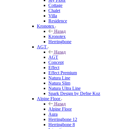
My Floor
Cottage
Chalet
Villa
Residence
Kronotex
Назад
Kronotex
Herringbone
AGT
Назад
AGT
Concept
Effect
Effect Premium
Natura Line
Natura Slim
Natura Ultra Line
Spark Design by Defne Koz
Alpine Floor
Назад
Alpine Floor
Aura
Herringbone 12
Herringbone 8