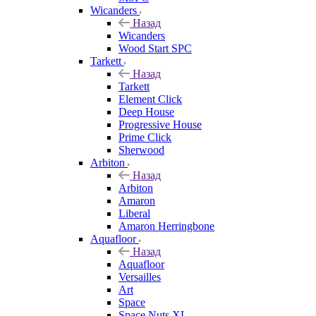
Wicanders
Назад
Wicanders
Wood Start SPC
Tarkett
Назад
Tarkett
Element Click
Deep House
Progressive House
Prime Click
Sherwood
Arbiton
Назад
Arbiton
Amaron
Liberal
Amaron Herringbone
Aquafloor
Назад
Aquafloor
Versailles
Art
Space
Space Nuts XL