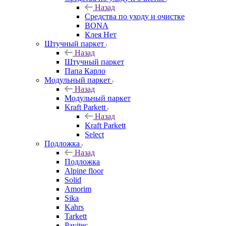
Назад
Средства по уходу и очистке
BONA
Клея Нет
Штучный паркет
Назад
Штучный паркет
Папа Карло
Модульный паркет
Назад
Модульный паркет
Kraft Parkett
Назад
Kraft Parkett
Select
Подложка
Назад
Подложка
Alpine floor
Solid
Amorim
Sika
Kahrs
Tarkett
Pavitec