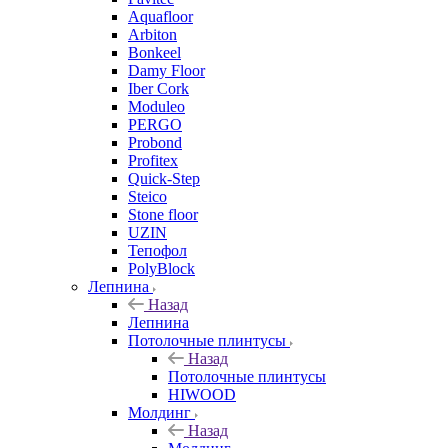
Aquafloor
Arbiton
Bonkeel
Damy Floor
Iber Cork
Moduleo
PERGO
Probond
Profitex
Quick-Step
Steico
Stone floor
UZIN
Тепофол
PolyBlock
Лепнина
Назад
Лепнина
Потолочные плинтусы
Назад
Потолочные плинтусы
HIWOOD
Молдинг
Назад