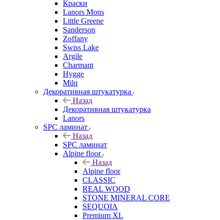
Краски
Lanors Mons
Little Greene
Sanderson
Zoffany
Swiss Lake
Argile
Charmant
Hygge
Milq
Декоративная штукатурка
Назад
Декоративная штукатурка
Lanors
SPC ламинат
Назад
SPC ламинат
Alpine floor
Назад
Alpine floor
CLASSIC
REAL WOOD
STONE MINERAL CORE
SEQUOIA
Premium XL