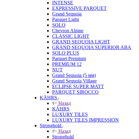
INTENSE
EXPRESSIVE PARQUET
Grand Sequoia
Parquet Light
SOLO
Chevron Alpine
CLASSIC LIGHT
GRAND SEQUOIA LIGHT
GRAND SEQUOIA SUPERIOR ABA
SOLO PLUS
Parquet Premium
PREMIUM 12
NUT
Grand Sequoia (5 мм)
Grand Sequoia Village
ECLIPSE SUPER MATT
PARQUET SIROCCO
KÄHRS
Назад
KÄHRS
LUXURY TILES
LUXURY TILES IMPRESSION
Stronghold
Назад
Stronghold