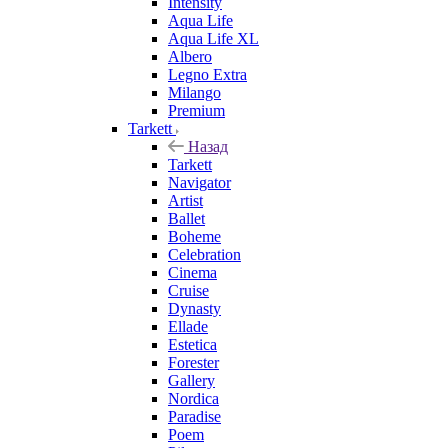
Intensity
Aqua Life
Aqua Life XL
Albero
Legno Extra
Milango
Premium
Tarkett
Назад
Tarkett
Navigator
Artist
Ballet
Boheme
Celebration
Cinema
Cruise
Dynasty
Ellade
Estetica
Forester
Gallery
Nordica
Paradise
Poem