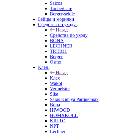
Saicos
TimberCare
Berger-seidle
Бейцы и морилки
Средства по уходу
Назад
Средства по уходу
BONA
LECHNER
TRICOL
Berger
Osmo
Клея
Назад
Клея
Wakol
Vermeister
Sika
Saras Kimiya Parquetmax
Bona
HIWOOD
HOMAKOLL
KIILTO
NPT
Lechner