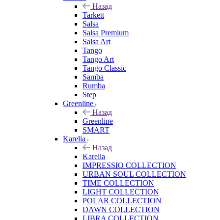
Назад
Tarkett
Salsa
Salsa Premium
Salsa Art
Tango
Tango Art
Tango Classic
Samba
Rumba
Step
Greenline
Назад
Greenline
SMART
Karelia
Назад
Karelia
IMPRESSIO COLLECTION
URBAN SOUL COLLECTION
TIME COLLECTION
LIGHT COLLECTION
POLAR COLLECTION
DAWN COLLECTION
LIBRA COLLECTION