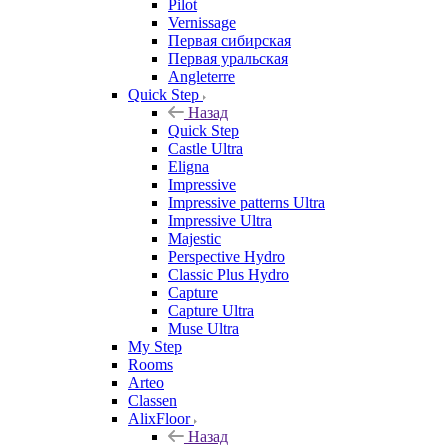
Pilot
Vernissage
Первая сибирская
Первая уральская
Angleterre
Quick Step
Назад
Quick Step
Castle Ultra
Eligna
Impressive
Impressive patterns Ultra
Impressive Ultra
Majestic
Perspective Hydro
Classic Plus Hydro
Capture
Capture Ultra
Muse Ultra
My Step
Rooms
Arteo
Classen
AlixFloor
Назад