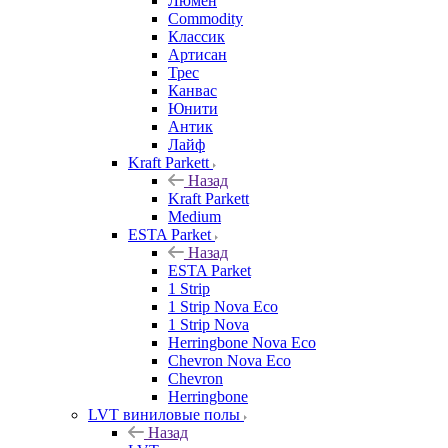
Люмен
Commodity
Классик
Артисан
Трес
Канвас
Юнити
Антик
Лайф
Kraft Parkett
Назад
Kraft Parkett
Medium
ESTA Parket
Назад
ESTA Parket
1 Strip
1 Strip Nova Eco
1 Strip Nova
Herringbone Nova Eco
Chevron Nova Eco
Chevron
Herringbone
LVT виниловые полы
Назад