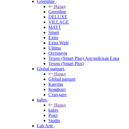
Greenline
Назад
Greenline
DELUXE
VILLAGE
MATT
Smart
Extra
Extra Wide
Ultima
Оптимум
Техно (Smart Plus) Английская Елка
Техно (Smart Plus)
Global parquet
Назад
Global parquet
Кантри
Комфорт
Стандарт
kahrs
Назад
kahrs
Роял
Studio
Lab Arte