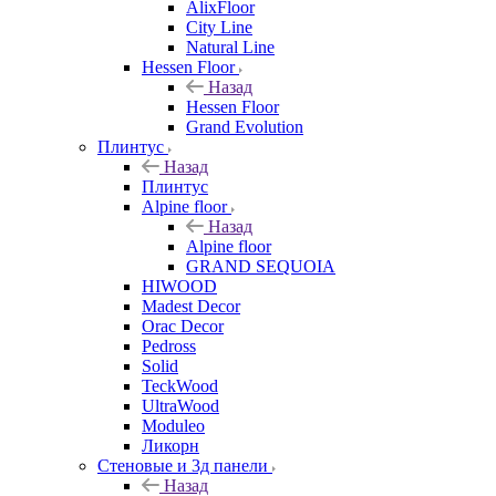
AlixFloor
City Line
Natural Line
Hessen Floor
Назад
Hessen Floor
Grand Evolution
Плинтус
Назад
Плинтус
Alpine floor
Назад
Alpine floor
GRAND SEQUOIA
HIWOOD
Madest Decor
Orac Decor
Pedross
Solid
TeckWood
UltraWood
Moduleo
Ликорн
Стеновые и 3д панели
Назад