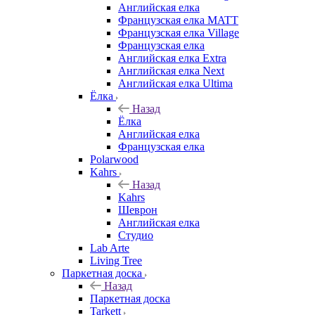
Английская елка
Французская елка MATT
Французская елка Village
Французская елка
Английская елка Extra
Английская елка Next
Английская елка Ultima
Ёлка
Назад
Ёлка
Английская елка
Французская елка
Polarwood
Kahrs
Назад
Kahrs
Шеврон
Английская елка
Студио
Lab Arte
Living Tree
Паркетная доска
Назад
Паркетная доска
Tarkett