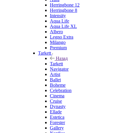
Herringbone 12
Herringbone 8
Intensity
Aqua Life
Aqua Life XL
Albero
Legno Extra
Milango
Premium
Tarkett
Назад
Tarkett
Navigator
Artist
Ballet
Boheme
Celebration
Cinema
Cruise
Dynasty
Ellade
Estetica
Forester
Gallery