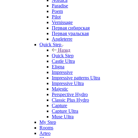
Nordica
Paradise
Poem
Pilot
Vernissage
Первая сибирская
Первая уральская
Angleterre
Quick Step
Назад
Quick Step
Castle Ultra
Eligna
Impressive
Impressive patterns Ultra
Impressive Ultra
Majestic
Perspective Hydro
Classic Plus Hydro
Capture
Capture Ultra
Muse Ultra
My Step
Rooms
Arteo