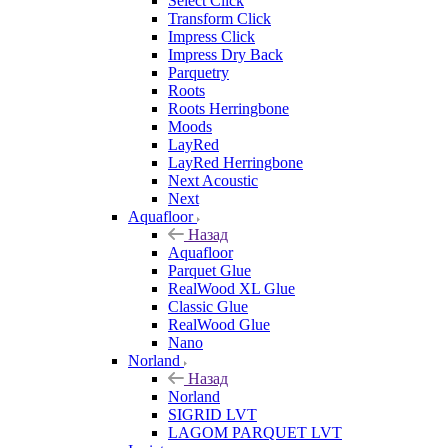
Select Click
Transform Click
Impress Click
Impress Dry Back
Parquetry
Roots
Roots Herringbone
Moods
LayRed
LayRed Herringbone
Next Acoustic
Next
Aquafloor
Назад
Aquafloor
Parquet Glue
RealWood XL Glue
Classic Glue
RealWood Glue
Nano
Norland
Назад
Norland
SIGRID LVT
LAGOM PARQUET LVT