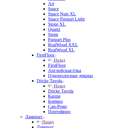
Art
Space
Space Nuts XL
Space Parquet Light
Stone XL
Quartz
Stone
Parquet Plus
RealWood XXL
RealWood XL
FirstFloor
Назад
FirstFloor
Английская ёлка
Однополосные декоры
Döcke Tavola
Назад
Döcke Tavola
Капри
Бормио
Сан-Ремо
Портофино
Ламинат
Назад
Ламинат