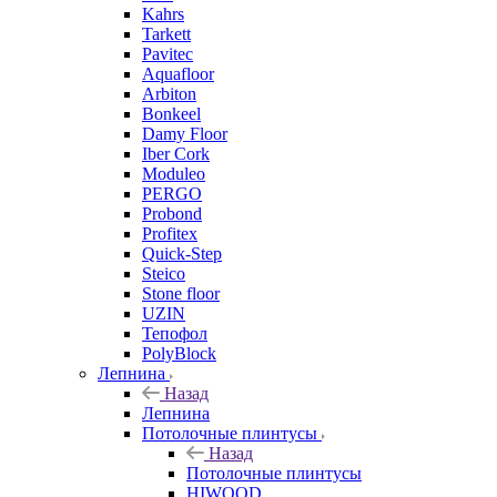
Kahrs
Tarkett
Pavitec
Aquafloor
Arbiton
Bonkeel
Damy Floor
Iber Cork
Moduleo
PERGO
Probond
Profitex
Quick-Step
Steico
Stone floor
UZIN
Тепофол
PolyBlock
Лепнина
Назад
Лепнина
Потолочные плинтусы
Назад
Потолочные плинтусы
HIWOOD