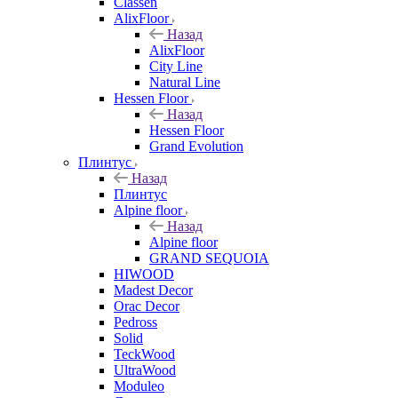
Classen
AlixFloor
Назад
AlixFloor
City Line
Natural Line
Hessen Floor
Назад
Hessen Floor
Grand Evolution
Плинтус
Назад
Плинтус
Alpine floor
Назад
Alpine floor
GRAND SEQUOIA
HIWOOD
Madest Decor
Orac Decor
Pedross
Solid
TeckWood
UltraWood
Moduleo