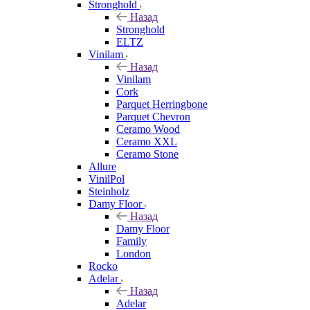
Stronghold
Назад
Stronghold
ELTZ
Vinilam
Назад
Vinilam
Cork
Parquet Herringbone
Parquet Chevron
Ceramo Wood
Ceramo XXL
Ceramo Stone
Allure
VinilPol
Steinholz
Damy Floor
Назад
Damy Floor
Family
London
Rocko
Adelar
Назад
Adelar