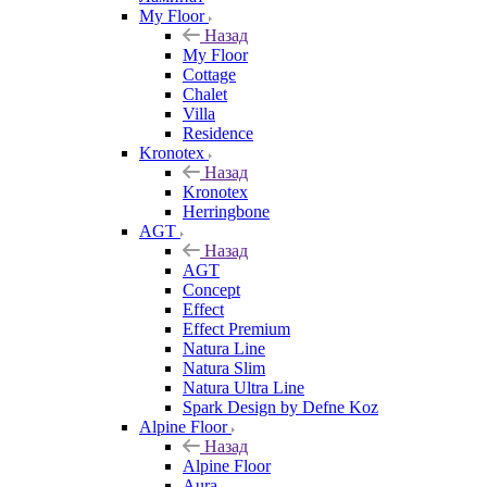
My Floor
Назад
My Floor
Cottage
Chalet
Villa
Residence
Kronotex
Назад
Kronotex
Herringbone
AGT
Назад
AGT
Concept
Effect
Effect Premium
Natura Line
Natura Slim
Natura Ultra Line
Spark Design by Defne Koz
Alpine Floor
Назад
Alpine Floor
Aura