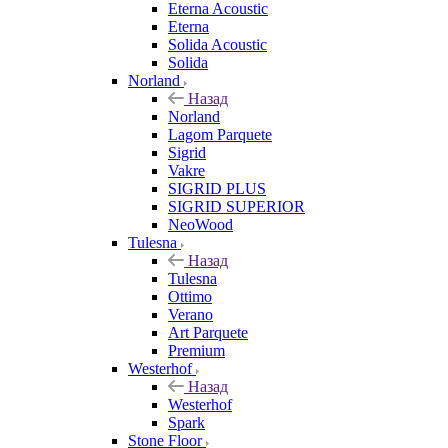
Eterna Acoustic
Eterna
Solida Acoustic
Solida
Norland
Назад
Norland
Lagom Parquete
Sigrid
Vakre
SIGRID PLUS
SIGRID SUPERIOR
NeoWood
Tulesna
Назад
Tulesna
Ottimo
Verano
Art Parquete
Premium
Westerhof
Назад
Westerhof
Spark
Stone Floor