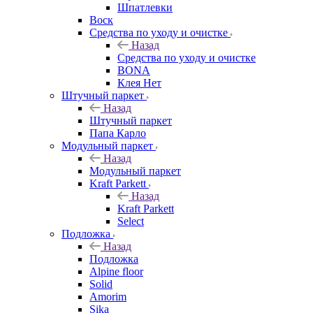
Шпатлевки
Воск
Средства по уходу и очистке
Назад
Средства по уходу и очистке
BONA
Клея Нет
Штучный паркет
Назад
Штучный паркет
Папа Карло
Модульный паркет
Назад
Модульный паркет
Kraft Parkett
Назад
Kraft Parkett
Select
Подложка
Назад
Подложка
Alpine floor
Solid
Amorim
Sika