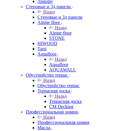
Ликорн
Стеновые и 3д панели
Назад
Стеновые и 3д панели
Alpine floor
Назад
Alpine floor
STONE
HIWOOD
Tarsi
Aquafloor
Назад
Aquafloor
AQUAWALL
Обустройство террас
Назад
Обустройство террас
Террасная доска
Назад
Террасная доска
CM Decking
Профессиональная химия
Назад
Профессиональная химия
Масла