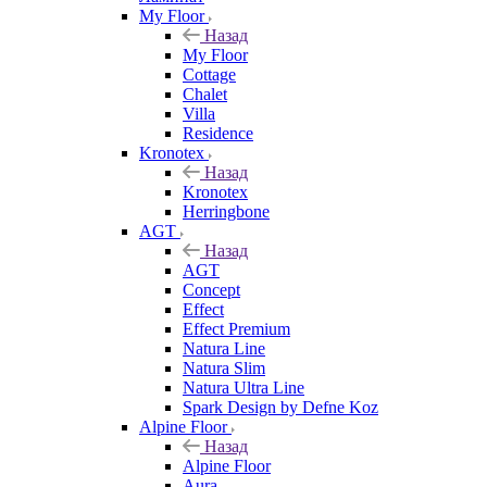
My Floor
Назад
My Floor
Cottage
Chalet
Villa
Residence
Kronotex
Назад
Kronotex
Herringbone
AGT
Назад
AGT
Concept
Effect
Effect Premium
Natura Line
Natura Slim
Natura Ultra Line
Spark Design by Defne Koz
Alpine Floor
Назад
Alpine Floor
Aura