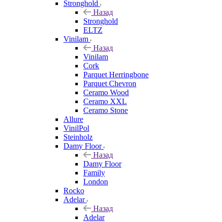
Stronghold
Назад
Stronghold
ELTZ
Vinilam
Назад
Vinilam
Cork
Parquet Herringbone
Parquet Chevron
Ceramo Wood
Ceramo XXL
Ceramo Stone
Allure
VinilPol
Steinholz
Damy Floor
Назад
Damy Floor
Family
London
Rocko
Adelar
Назад
Adelar