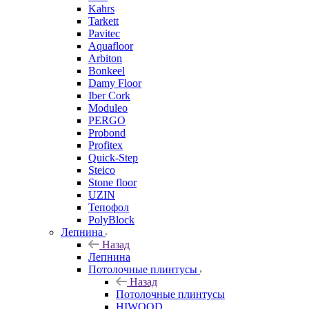
Kahrs
Tarkett
Pavitec
Aquafloor
Arbiton
Bonkeel
Damy Floor
Iber Cork
Moduleo
PERGO
Probond
Profitex
Quick-Step
Steico
Stone floor
UZIN
Тепофол
PolyBlock
Лепнина
Назад
Лепнина
Потолочные плинтусы
Назад
Потолочные плинтусы
HIWOOD