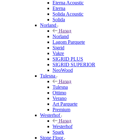
Eterna Acoustic
Eterna
Solida Acoustic
Solida
Norland
Назад
Norland
Lagom Parquete
Sigrid
Vakre
SIGRID PLUS
SIGRID SUPERIOR
NeoWood
Tulesna
Назад
Tulesna
Ottimo
Verano
Art Parquete
Premium
Westerhof
Назад
Westerhof
Spark
Stone Floor