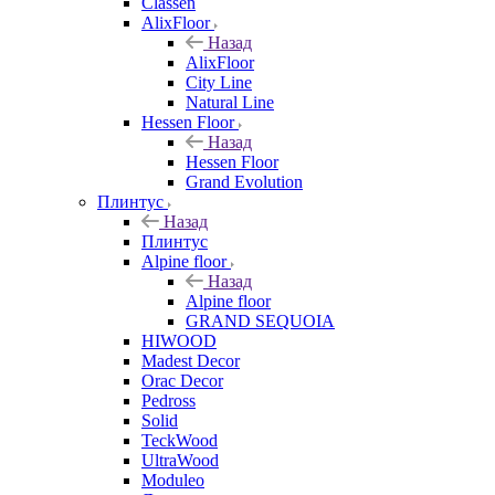
Classen
AlixFloor
Назад
AlixFloor
City Line
Natural Line
Hessen Floor
Назад
Hessen Floor
Grand Evolution
Плинтус
Назад
Плинтус
Alpine floor
Назад
Alpine floor
GRAND SEQUOIA
HIWOOD
Madest Decor
Orac Decor
Pedross
Solid
TeckWood
UltraWood
Moduleo