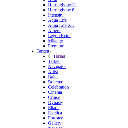
Herringbone 12
Herringbone 8
Intensity
Aqua Life
Aqua Life XL
Albero
Legno Extra
Milango
Premium
Tarkett
Назад
Tarkett
Navigator
Artist
Ballet
Boheme
Celebration
Cinema
Cruise
Dynasty
Ellade
Estetica
Forester
Gallery