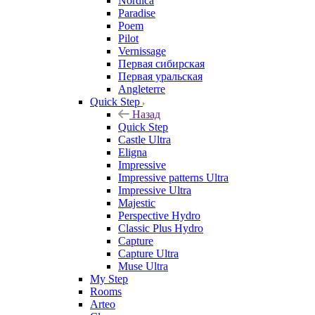
Nordica
Paradise
Poem
Pilot
Vernissage
Первая сибирская
Первая уральская
Angleterre
Quick Step
Назад
Quick Step
Castle Ultra
Eligna
Impressive
Impressive patterns Ultra
Impressive Ultra
Majestic
Perspective Hydro
Classic Plus Hydro
Capture
Capture Ultra
Muse Ultra
My Step
Rooms
Arteo