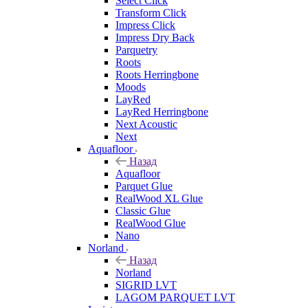
Select Click
Transform Click
Impress Click
Impress Dry Back
Parquetry
Roots
Roots Herringbone
Moods
LayRed
LayRed Herringbone
Next Acoustic
Next
Aquafloor
Назад
Aquafloor
Parquet Glue
RealWood XL Glue
Classic Glue
RealWood Glue
Nano
Norland
Назад
Norland
SIGRID LVT
LAGOM PARQUET LVT