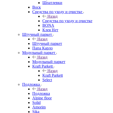
Шпатлевки
Воск
Средства по уходу и очистке
Назад
Средства по уходу и очистке
BONA
Клея Нет
Штучный паркет
Назад
Штучный паркет
Папа Карло
Модульный паркет
Назад
Модульный паркет
Kraft Parkett
Назад
Kraft Parkett
Select
Подложка
Назад
Подложка
Alpine floor
Solid
Amorim
Sika