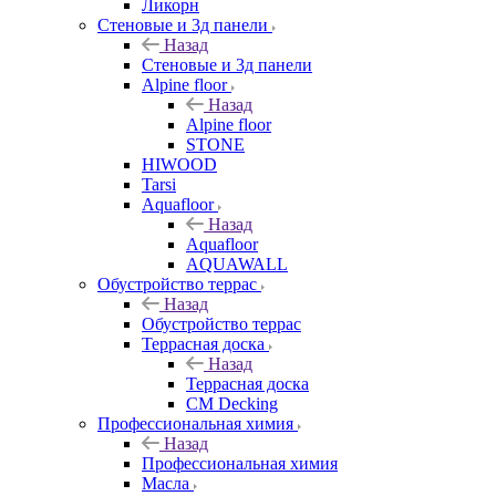
Ликорн
Стеновые и 3д панели
Назад
Стеновые и 3д панели
Alpine floor
Назад
Alpine floor
STONE
HIWOOD
Tarsi
Aquafloor
Назад
Aquafloor
AQUAWALL
Обустройство террас
Назад
Обустройство террас
Террасная доска
Назад
Террасная доска
CM Decking
Профессиональная химия
Назад
Профессиональная химия
Масла