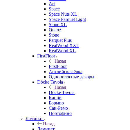
Art
Space
Space Nuts XL
Space Parquet Light
Stone XL
Quartz
Stone
Parquet Plus
RealWood XXL
RealWood XL
FirstFloor
Назад
FirstFloor
Английская ёлка
Однополосные декоры
Döcke Tavola
Назад
Döcke Tavola
Капри
Бормио
Сан-Ремо
Портофино
Ламинат
Назад
Ламинат