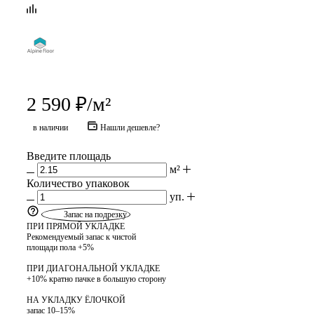
2 590
₽
/м²
в наличии
Нашли дешевле?
Введите площадь
м²
Количество упаковок
уп.
Запас на подрезку
ПРИ ПРЯМОЙ УКЛАДКЕ
Рекомендуемый запас к чистой
площади пола +5%
ПРИ ДИАГОНАЛЬНОЙ УКЛАДКЕ
+10% кратно пачке в большую сторону
НА УКЛАДКУ ЁЛОЧКОЙ
запас 10–15%