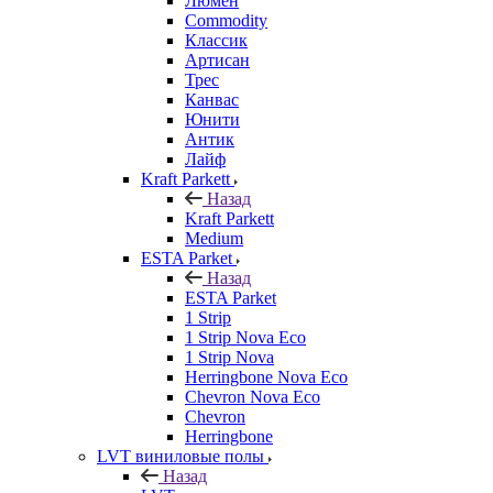
Люмен
Commodity
Классик
Артисан
Трес
Канвас
Юнити
Антик
Лайф
Kraft Parkett
Назад
Kraft Parkett
Medium
ESTA Parket
Назад
ESTA Parket
1 Strip
1 Strip Nova Eco
1 Strip Nova
Herringbone Nova Eco
Chevron Nova Eco
Chevron
Herringbone
LVT виниловые полы
Назад