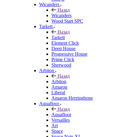
Wicanders
Назад
Wicanders
Wood Start SPC
Tarkett
Назад
Tarkett
Element Click
Deep House
Progressive House
Prime Click
Sherwood
Arbiton
Назад
Arbiton
Amaron
Liberal
Amaron Herringbone
Aquafloor
Назад
Aquafloor
Versailles
Art
Space
Space Nuts XL