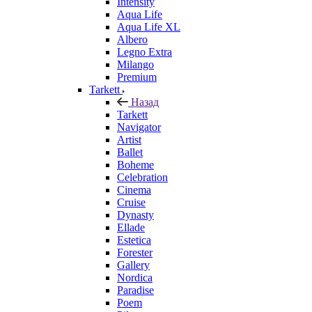
Intensity
Aqua Life
Aqua Life XL
Albero
Legno Extra
Milango
Premium
Tarkett
Назад
Tarkett
Navigator
Artist
Ballet
Boheme
Celebration
Cinema
Cruise
Dynasty
Ellade
Estetica
Forester
Gallery
Nordica
Paradise
Poem