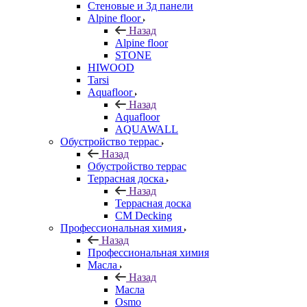
Стеновые и 3д панели
Alpine floor
Назад
Alpine floor
STONE
HIWOOD
Tarsi
Aquafloor
Назад
Aquafloor
AQUAWALL
Обустройство террас
Назад
Обустройство террас
Террасная доска
Назад
Террасная доска
CM Decking
Профессиональная химия
Назад
Профессиональная химия
Масла
Назад
Масла
Osmo