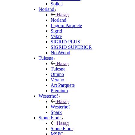
Solida
Norland
Назад
Norland
Lagom Parquete
Sigrid
Vakre
SIGRID PLUS
SIGRID SUPERIOR
NeoWood
Tulesna
Назад
Tulesna
Ottimo
Verano
Art Parquete
Premium
Westerhof
Назад
Westerhof
Spark
Stone Floor
Назад
Stone Floor
MSPC