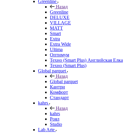
Greenline
Назад
Greenline
DELUXE
VILLAGE
MATT
Smart
Extra
Extra Wide
Ultima
Оптимум
Техно (Smart Plus) Английская Елка
Техно (Smart Plus)
Global parquet
Назад
Global parquet
Кантри
Комфорт
Стандарт
kahrs
Назад
kahrs
Роял
Studio
Lab Arte