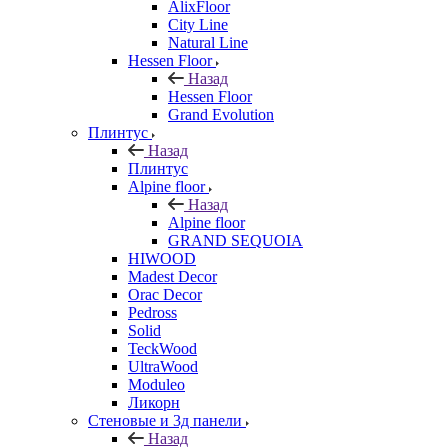
AlixFloor
City Line
Natural Line
Hessen Floor
Назад
Hessen Floor
Grand Evolution
Плинтус
Назад
Плинтус
Alpine floor
Назад
Alpine floor
GRAND SEQUOIA
HIWOOD
Madest Decor
Orac Decor
Pedross
Solid
TeckWood
UltraWood
Moduleo
Ликорн
Стеновые и 3д панели
Назад