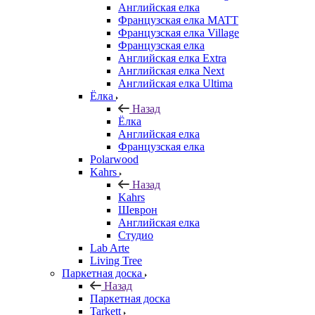
Английская елка
Французская елка MATT
Французская елка Village
Французская елка
Английская елка Extra
Английская елка Next
Английская елка Ultima
Ёлка
Назад
Ёлка
Английская елка
Французская елка
Polarwood
Kahrs
Назад
Kahrs
Шеврон
Английская елка
Студио
Lab Arte
Living Tree
Паркетная доска
Назад
Паркетная доска
Tarkett