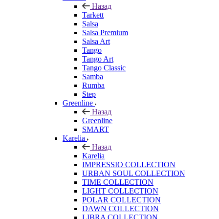
Назад
Tarkett
Salsa
Salsa Premium
Salsa Art
Tango
Tango Art
Tango Classic
Samba
Rumba
Step
Greenline
Назад
Greenline
SMART
Karelia
Назад
Karelia
IMPRESSIO COLLECTION
URBAN SOUL COLLECTION
TIME COLLECTION
LIGHT COLLECTION
POLAR COLLECTION
DAWN COLLECTION
LIBRA COLLECTION