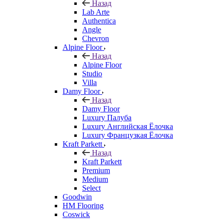
Назад
Lab Arte
Authentica
Angle
Chevron
Alpine Floor
Назад
Alpine Floor
Studio
Villa
Damy Floor
Назад
Damy Floor
Luxury Палуба
Luxury Английская Ёлочка
Luxury Французкая Ёлочка
Kraft Parkett
Назад
Kraft Parkett
Premium
Medium
Select
Goodwin
HM Flooring
Coswick