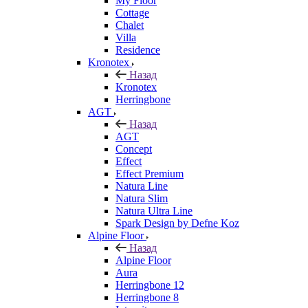
My Floor
Cottage
Chalet
Villa
Residence
Kronotex
Назад
Kronotex
Herringbone
AGT
Назад
AGT
Concept
Effect
Effect Premium
Natura Line
Natura Slim
Natura Ultra Line
Spark Design by Defne Koz
Alpine Floor
Назад
Alpine Floor
Aura
Herringbone 12
Herringbone 8