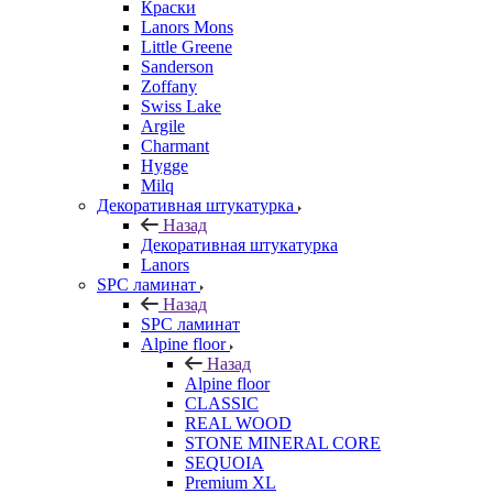
Краски
Lanors Mons
Little Greene
Sanderson
Zoffany
Swiss Lake
Argile
Charmant
Hygge
Milq
Декоративная штукатурка
Назад
Декоративная штукатурка
Lanors
SPC ламинат
Назад
SPC ламинат
Alpine floor
Назад
Alpine floor
CLASSIC
REAL WOOD
STONE MINERAL CORE
SEQUOIA
Premium XL