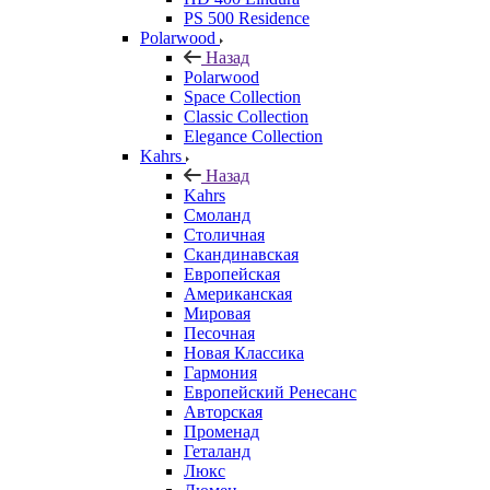
PS 500 Residence
Polarwood
Назад
Polarwood
Space Collection
Classic Collection
Elegance Collection
Kahrs
Назад
Kahrs
Смоланд
Столичная
Скандинавская
Европейская
Американская
Мировая
Песочная
Новая Классика
Гармония
Европейский Ренесанс
Авторская
Променад
Геталанд
Люкс