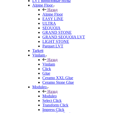
LVT виниловые полы
Alpine Floor
Назад
Alpine Floor
EASY LINE
ULTRA
SEQUOIA
GRAND STONE
GRAND SEQUOIA LVT
LIGHT STONE
Parquet LVT
Tarkett
Vinilam
Назад
Vinilam
Click
Glue
Ceramo XXL Glue
Ceramo Stone Glue
Moduleo
Назад
Moduleo
Select Click
Transform Click
Impress Click