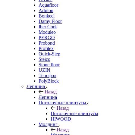
Aquafloor
Arbiton
Bonkeel
Damy Floor
Iber Cork
Moduleo
PERGO
Probond
Profitex
Quick-Step
Steico
Stone floor
UZIN
Тепофол
PolyBlock
Лепнина
Назад
Лепнина
Потолочные плинтусы
Назад
Потолочные плинтусы
HIWOOD
Молдинг
Назад