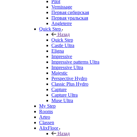
Pilot
Vernissage
Первая сибирская
Первая уральская
Angleterre
Quick Step
Назад
Quick Step
Castle Ultra
Eligna
Impressive
Impressive patterns Ultra
Impressive Ultra
Majestic
Perspective Hydro
Classic Plus Hydro
Capture
Capture Ultra
Muse Ultra
My Step
Rooms
Arteo
Classen
AlixFloor
Назад