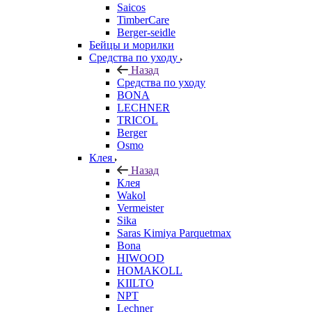
Saicos
TimberCare
Berger-seidle
Бейцы и морилки
Средства по уходу
Назад
Средства по уходу
BONA
LECHNER
TRICOL
Berger
Osmo
Клея
Назад
Клея
Wakol
Vermeister
Sika
Saras Kimiya Parquetmax
Bona
HIWOOD
HOMAKOLL
KIILTO
NPT
Lechner