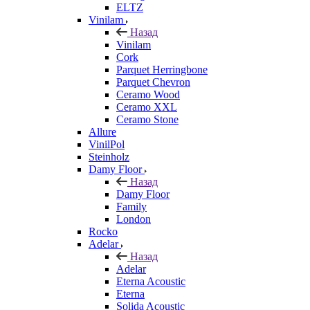
ELTZ
Vinilam
Назад
Vinilam
Cork
Parquet Herringbone
Parquet Chevron
Ceramo Wood
Ceramo XXL
Ceramo Stone
Allure
VinilPol
Steinholz
Damy Floor
Назад
Damy Floor
Family
London
Rocko
Adelar
Назад
Adelar
Eterna Acoustic
Eterna
Solida Acoustic