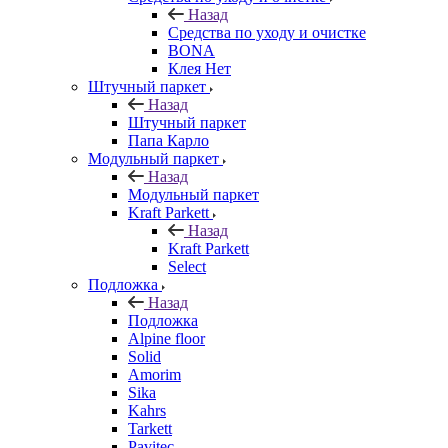
Назад
Средства по уходу и очистке
BONA
Клея Нет
Штучный паркет
Назад
Штучный паркет
Папа Карло
Модульный паркет
Назад
Модульный паркет
Kraft Parkett
Назад
Kraft Parkett
Select
Подложка
Назад
Подложка
Alpine floor
Solid
Amorim
Sika
Kahrs
Tarkett
Pavitec