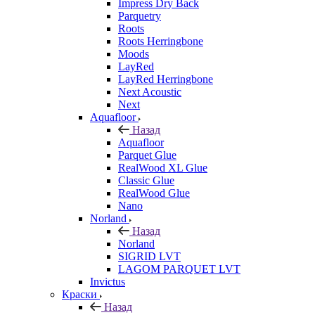
Impress Dry Back
Parquetry
Roots
Roots Herringbone
Moods
LayRed
LayRed Herringbone
Next Acoustic
Next
Aquafloor
Назад
Aquafloor
Parquet Glue
RealWood XL Glue
Classic Glue
RealWood Glue
Nano
Norland
Назад
Norland
SIGRID LVT
LAGOM PARQUET LVT
Invictus
Краски
Назад