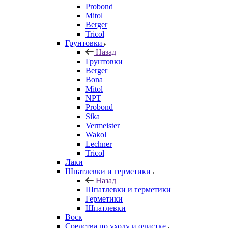
Probond
Mitol
Berger
Tricol
Грунтовки
Назад
Грунтовки
Berger
Bona
Mitol
NPT
Probond
Sika
Vermeister
Wakol
Lechner
Tricol
Лаки
Шпатлевки и герметики
Назад
Шпатлевки и герметики
Герметики
Шпатлевки
Воск
Средства по уходу и очистке