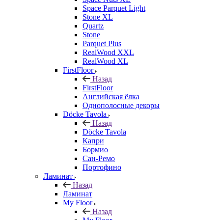
Space Parquet Light
Stone XL
Quartz
Stone
Parquet Plus
RealWood XXL
RealWood XL
FirstFloor
Назад
FirstFloor
Английская ёлка
Однополосные декоры
Döcke Tavola
Назад
Döcke Tavola
Капри
Бормио
Сан-Ремо
Портофино
Ламинат
Назад
Ламинат
My Floor
Назад