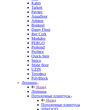
Kahrs
Tarkett
Pavitec
Aquafloor
Arbiton
Bonkeel
Damy Floor
Iber Cork
Moduleo
PERGO
Probond
Profitex
Quick-Step
Steico
Stone floor
UZIN
Тепофол
PolyBlock
Лепнина
Назад
Лепнина
Потолочные плинтусы
Назад
Потолочные плинтусы
HIWOOD