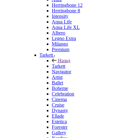
Herringbone 12
Herringbone 8
Intensity
Aqua Life
Aqua Life XL
Albero
Legno Extra
Milango
Premium
Tarkett
Назад
Tarkett
Navigator
Artist
Ballet
Boheme
Celebration
Cinema
Cruise
Dynasty
Ellade
Estetica
Forester
Gallery