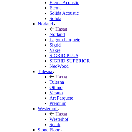
Eterna Acoustic
Eterna
Solida Acoustic
Solida
Norland
Назад
Norland
Lagom Parquete
Sigrid
Vakre
SIGRID PLUS
SIGRID SUPERIOR
NeoWood
Tulesna
Назад
Tulesna
Ottimo
Verano
Art Parquete
Premium
Westerhof
Назад
Westerhof
Spark
Stone Floor