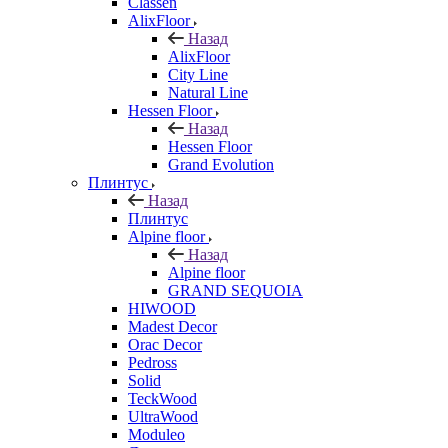
Classen
AlixFloor
Назад
AlixFloor
City Line
Natural Line
Hessen Floor
Назад
Hessen Floor
Grand Evolution
Плинтус
Назад
Плинтус
Alpine floor
Назад
Alpine floor
GRAND SEQUOIA
HIWOOD
Madest Decor
Orac Decor
Pedross
Solid
TeckWood
UltraWood
Moduleo