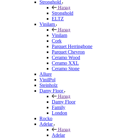
Stronghold
Назад
Stronghold
ELTZ
Vinilam
Назад
Vinilam
Cork
Parquet Herringbone
Parquet Chevron
Ceramo Wood
Ceramo XXL
Ceramo Stone
Allure
VinilPol
Steinholz
Damy Floor
Назад
Damy Floor
Family
London
Rocko
Adelar
Назад
Adelar