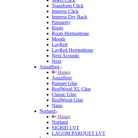
Select Click
Transform Click
Impress Click
Impress Dry Back
Parquetry
Roots
Roots Herringbone
Moods
LayRed
LayRed Herringbone
Next Acoustic
Next
Aquafloor
Назад
Aquafloor
Parquet Glue
RealWood XL Glue
Classic Glue
RealWood Glue
Nano
Norland
Назад
Norland
SIGRID LVT
LAGOM PARQUET LVT