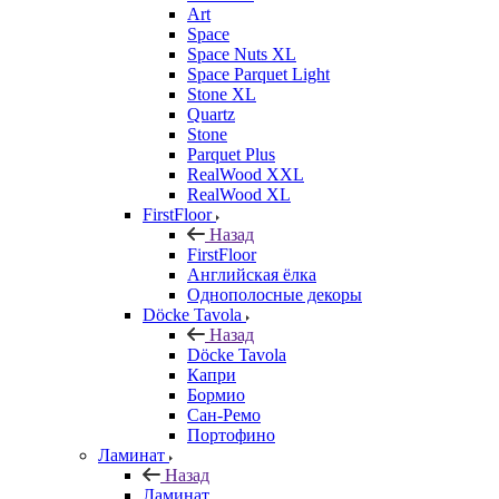
Art
Space
Space Nuts XL
Space Parquet Light
Stone XL
Quartz
Stone
Parquet Plus
RealWood XXL
RealWood XL
FirstFloor
Назад
FirstFloor
Английская ёлка
Однополосные декоры
Döcke Tavola
Назад
Döcke Tavola
Капри
Бормио
Сан-Ремо
Портофино
Ламинат
Назад
Ламинат