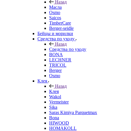
Назад
Масла
Osmo
Saicos
TimberCare
Berger-seidle
Бейцы и морилки
Средства по уходу
Назад
Средства по уходу
BONA
LECHNER
TRICOL
Berger
Osmo
Клея
Назад
Клея
Wakol
Vermeister
Sika
Saras Kimiya Parquetmax
Bona
HIWOOD
HOMAKOLL