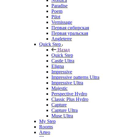
Nordica
Paradise
Poem
Pilot
Vernissage
Первая сибирская
Первая уральская
Angleterre
Quick Step
Назад
Quick Step
Castle Ultra
Eligna
Impressive
Impressive patterns Ultra
Impressive Ultra
Majestic
Perspective Hydro
Classic Plus Hydro
Capture
Capture Ultra
Muse Ultra
My Step
Rooms
Arteo