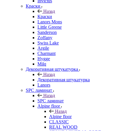
Invictus
Краски
Назад
Краски
Lanors Mons
Little Greene
Sanderson
Zoffany
Swiss Lake
Argile
Charmant
Hygge
Milq
Декоративная штукатурка
Назад
Декоративная штукатурка
Lanors
SPC ламинат
Назад
SPC ламинат
Alpine floor
Назад
Alpine floor
CLASSIC
REAL WOOD