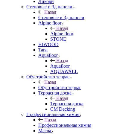
Ликорн
Стеновые и 3д панели
Назад
Стеновые и 3д панели
Alpine floor
Назад
Alpine floor
STONE
HIWOOD
Tarsi
Aquafloor
Назад
Aquafloor
AQUAWALL
Обустройство террас
Назад
Обустройство террас
Террасная доска
Назад
Террасная доска
CM Decking
Профессиональная химия
Назад
Профессиональная химия
Масла