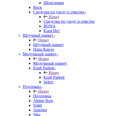
Шпатлевки
Воск
Средства по уходу и очистке
Назад
Средства по уходу и очистке
BONA
Клея Нет
Штучный паркет
Назад
Штучный паркет
Папа Карло
Модульный паркет
Назад
Модульный паркет
Kraft Parkett
Назад
Kraft Parkett
Select
Подложка
Назад
Подложка
Alpine floor
Solid
Amorim
Sika