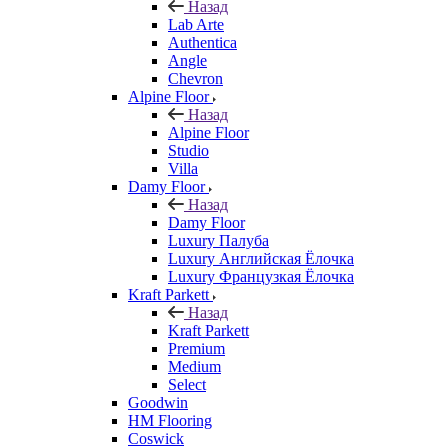
Назад
Lab Arte
Authentica
Angle
Chevron
Alpine Floor
Назад
Alpine Floor
Studio
Villa
Damy Floor
Назад
Damy Floor
Luxury Палуба
Luxury Английская Ёлочка
Luxury Французкая Ёлочка
Kraft Parkett
Назад
Kraft Parkett
Premium
Medium
Select
Goodwin
HM Flooring
Coswick