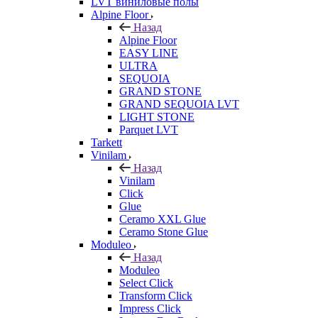
LVT виниловые полы
Alpine Floor
Назад
Alpine Floor
EASY LINE
ULTRA
SEQUOIA
GRAND STONE
GRAND SEQUOIA LVT
LIGHT STONE
Parquet LVT
Tarkett
Vinilam
Назад
Vinilam
Click
Glue
Ceramo XXL Glue
Ceramo Stone Glue
Moduleo
Назад
Moduleo
Select Click
Transform Click
Impress Click