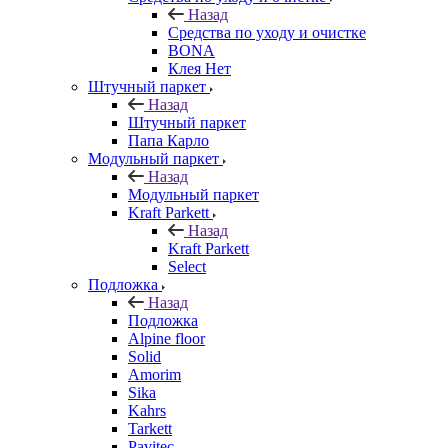
Назад
Средства по уходу и очистке
BONA
Клея Нет
Штучный паркет
Назад
Штучный паркет
Папа Карло
Модульный паркет
Назад
Модульный паркет
Kraft Parkett
Назад
Kraft Parkett
Select
Подложка
Назад
Подложка
Alpine floor
Solid
Amorim
Sika
Kahrs
Tarkett
Pavitec