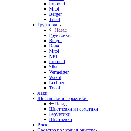
Probond
Mitol
Berger
Tricol
Грунтовки
Назад
Грунтовки
Berger
Bona
Mitol
NPT
Probond
Sika
Vermeister
Wakol
Lechner
Tricol
Лаки
Шпатлевки и герметики
Назад
Шпатлевки и герметики
Герметики
Шпатлевки
Воск
Средства по уходу и очистке