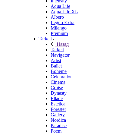
Intensity
Aqua Life
Aqua Life XL
Albero
Legno Extra
Milango
Premium
Tarkett
Назад
Tarkett
Navigator
Artist
Ballet
Boheme
Celebration
Cinema
Cruise
Dynasty
Ellade
Estetica
Forester
Gallery
Nordica
Paradise
Poem