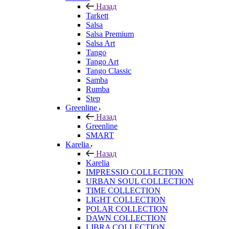
Назад
Tarkett
Salsa
Salsa Premium
Salsa Art
Tango
Tango Art
Tango Classic
Samba
Rumba
Step
Greenline
Назад
Greenline
SMART
Karelia
Назад
Karelia
IMPRESSIO COLLECTION
URBAN SOUL COLLECTION
TIME COLLECTION
LIGHT COLLECTION
POLAR COLLECTION
DAWN COLLECTION
LIBRA COLLECTION