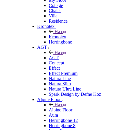
My Floor
Cottage
Chalet
Villa
Residence
Kronotex
Назад
Kronotex
Herringbone
AGT
Назад
AGT
Concept
Effect
Effect Premium
Natura Line
Natura Slim
Natura Ultra Line
Spark Design by Defne Koz
Alpine Floor
Назад
Alpine Floor
Aura
Herringbone 12
Herringbone 8