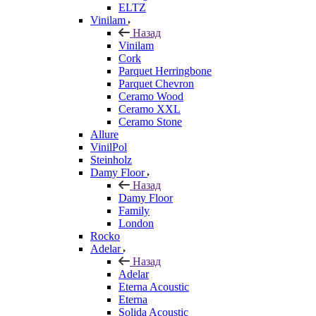
ELTZ
Vinilam
Назад
Vinilam
Cork
Parquet Herringbone
Parquet Chevron
Ceramo Wood
Ceramo XXL
Ceramo Stone
Allure
VinilPol
Steinholz
Damy Floor
Назад
Damy Floor
Family
London
Rocko
Adelar
Назад
Adelar
Eterna Acoustic
Eterna
Solida Acoustic