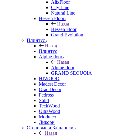
AlixFloor
City Line
Natural Line
Hessen Floor
Назад
Hessen Floor
Grand Evolution
Плинтус
Назад
Плинтус
Alpine floor
Назад
Alpine floor
GRAND SEQUOIA
HIWOOD
Madest Decor
Orac Decor
Pedross
Solid
TeckWood
UltraWood
Moduleo
Ликорн
Стеновые и 3д панели
Назад