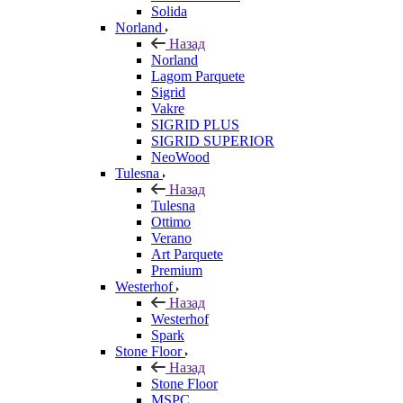
Solida
Norland
Назад
Norland
Lagom Parquete
Sigrid
Vakre
SIGRID PLUS
SIGRID SUPERIOR
NeoWood
Tulesna
Назад
Tulesna
Ottimo
Verano
Art Parquete
Premium
Westerhof
Назад
Westerhof
Spark
Stone Floor
Назад
Stone Floor
MSPC