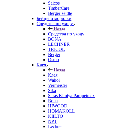
Saicos
TimberCare
Berger-seidle
Бейцы и морилки
Средства по уходу
Назад
Средства по уходу
BONA
LECHNER
TRICOL
Berger
Osmo
Клея
Назад
Клея
Wakol
Vermeister
Sika
Saras Kimiya Parquetmax
Bona
HIWOOD
HOMAKOLL
KIILTO
NPT
Lechner