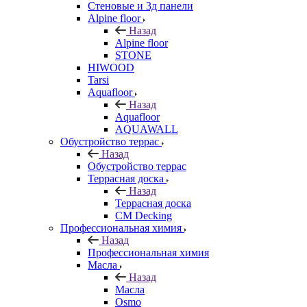
Стеновые и 3д панели
Alpine floor
Назад
Alpine floor
STONE
HIWOOD
Tarsi
Aquafloor
Назад
Aquafloor
AQUAWALL
Обустройство террас
Назад
Обустройство террас
Террасная доска
Назад
Террасная доска
CM Decking
Профессиональная химия
Назад
Профессиональная химия
Масла
Назад
Масла
Osmo