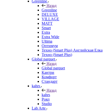
Greenline
Назад
Greenline
DELUXE
VILLAGE
MATT
Smart
Extra
Extra Wide
Ultima
Оптимум
Техно (Smart Plus) Английская Елка
Техно (Smart Plus)
Global parquet
Назад
Global parquet
Кантри
Комфорт
Стандарт
kahrs
Назад
kahrs
Роял
Studio
Lab Arte