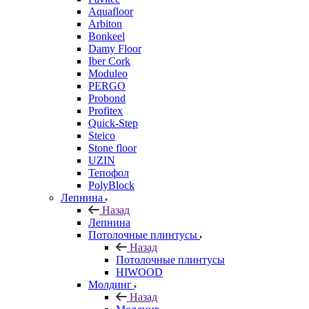
Aquafloor
Arbiton
Bonkeel
Damy Floor
Iber Cork
Moduleo
PERGO
Probond
Profitex
Quick-Step
Steico
Stone floor
UZIN
Тепофол
PolyBlock
Лепнина
Назад
Лепнина
Потолочные плинтусы
Назад
Потолочные плинтусы
HIWOOD
Молдинг
Назад