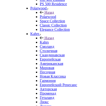
PS 500 Residence
Polarwood
Назад
Polarwood
Space Collection
Classic Collection
Elegance Collection
Kahrs
Назад
Kahrs
Смоланд
Столичная
Скандинавская
Европейская
Американская
Мировая
Песочная
Новая Классика
Гармония
Европейский Ренесанс
Авторская
Променад
Геталанд
Люкс