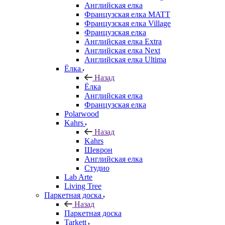
Английская елка
Французская елка MATT
Французская елка Village
Французская елка
Английская елка Extra
Английская елка Next
Английская елка Ultima
Ёлка
Назад
Ёлка
Английская елка
Французская елка
Polarwood
Kahrs
Назад
Kahrs
Шеврон
Английская елка
Студио
Lab Arte
Living Tree
Паркетная доска
Назад
Паркетная доска
Tarkett