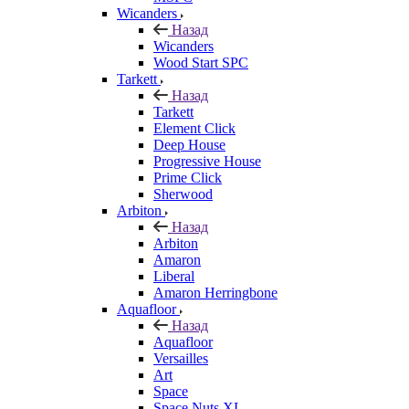
Wicanders
Назад
Wicanders
Wood Start SPC
Tarkett
Назад
Tarkett
Element Click
Deep House
Progressive House
Prime Click
Sherwood
Arbiton
Назад
Arbiton
Amaron
Liberal
Amaron Herringbone
Aquafloor
Назад
Aquafloor
Versailles
Art
Space
Space Nuts XL