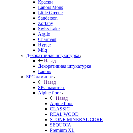
Краски
Lanors Mons
Little Greene
Sanderson
Zoffany
Swiss Lake
Argile
Charmant
Hygge
Milq
Декоративная штукатурка
Назад
Декоративная штукатурка
Lanors
SPC ламинат
Назад
SPC ламинат
Alpine floor
Назад
Alpine floor
CLASSIC
REAL WOOD
STONE MINERAL CORE
SEQUOIA
Premium XL