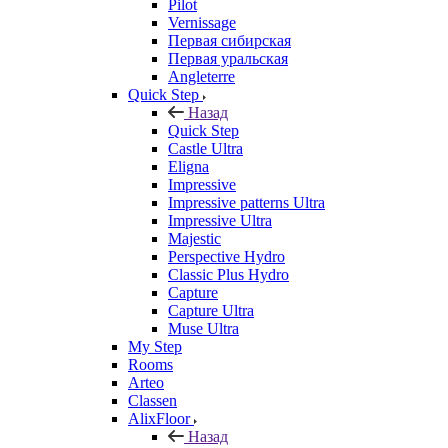
Pilot
Vernissage
Первая сибирская
Первая уральская
Angleterre
Quick Step
Назад
Quick Step
Castle Ultra
Eligna
Impressive
Impressive patterns Ultra
Impressive Ultra
Majestic
Perspective Hydro
Classic Plus Hydro
Capture
Capture Ultra
Muse Ultra
My Step
Rooms
Arteo
Classen
AlixFloor
Назад