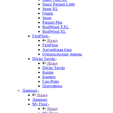
Space Parquet Light
Stone XL
Quartz
Stone
Parquet Plus
RealWood XXL
RealWood XL
FirstFloor
Назад
FirstFloor
Английская ёлка
Однополосные декоры
Döcke Tavola
Назад
Döcke Tavola
Капри
Бормио
Сан-Ремо
Портофино
Ламинат
Назад
Ламинат
My Floor
Назад