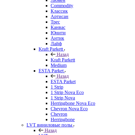
Люмен
Commodity
Классик
Артисан
Трес
Канвас
Юнити
Антик
Лайф
Kraft Parkett
Назад
Kraft Parkett
Medium
ESTA Parket
Назад
ESTA Parket
1 Strip
1 Strip Nova Eco
1 Strip Nova
Herringbone Nova Eco
Chevron Nova Eco
Chevron
Herringbone
LVT виниловые полы
Назад