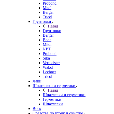
Probond
Mitol
Berger
Tricol
Грунтовки
Назад
Грунтовки
Berger
Bona
Mitol
NPT
Probond
Sika
Vermeister
Wakol
Lechner
Tricol
Лаки
Шпатлевки и герметики
Назад
Шпатлевки и герметики
Герметики
Шпатлевки
Воск
Средства по уходу и очистке