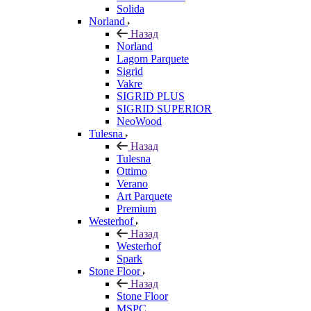
Solida
Norland
Назад
Norland
Lagom Parquete
Sigrid
Vakre
SIGRID PLUS
SIGRID SUPERIOR
NeoWood
Tulesna
Назад
Tulesna
Ottimo
Verano
Art Parquete
Premium
Westerhof
Назад
Westerhof
Spark
Stone Floor
Назад
Stone Floor
MSPC