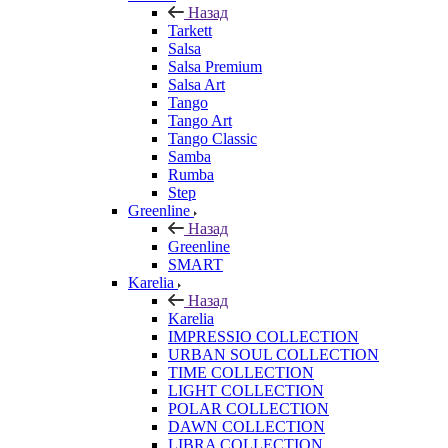
Назад
Tarkett
Salsa
Salsa Premium
Salsa Art
Tango
Tango Art
Tango Classic
Samba
Rumba
Step
Greenline
Назад
Greenline
SMART
Karelia
Назад
Karelia
IMPRESSIO COLLECTION
URBAN SOUL COLLECTION
TIME COLLECTION
LIGHT COLLECTION
POLAR COLLECTION
DAWN COLLECTION
LIBRA COLLECTION