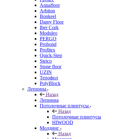
Aquafloor
Arbiton
Bonkeel
Damy Floor
Iber Cork
Moduleo
PERGO
Probond
Profitex
Quick-Step
Steico
Stone floor
UZIN
Тепофол
PolyBlock
Лепнина
Назад
Лепнина
Потолочные плинтусы
Назад
Потолочные плинтусы
HIWOOD
Молдинг
Назад