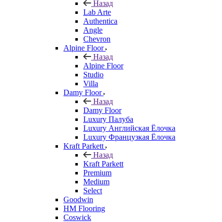
Назад
Lab Arte
Authentica
Angle
Chevron
Alpine Floor
Назад
Alpine Floor
Studio
Villa
Damy Floor
Назад
Damy Floor
Luxury Палуба
Luxury Английская Ёлочка
Luxury Французкая Ёлочка
Kraft Parkett
Назад
Kraft Parkett
Premium
Medium
Select
Goodwin
HM Flooring
Coswick