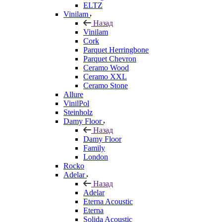
ELTZ
Vinilam
Назад
Vinilam
Cork
Parquet Herringbone
Parquet Chevron
Ceramo Wood
Ceramo XXL
Ceramo Stone
Allure
VinilPol
Steinholz
Damy Floor
Назад
Damy Floor
Family
London
Rocko
Adelar
Назад
Adelar
Eterna Acoustic
Eterna
Solida Acoustic