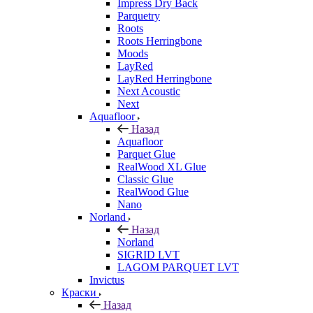
Impress Dry Back
Parquetry
Roots
Roots Herringbone
Moods
LayRed
LayRed Herringbone
Next Acoustic
Next
Aquafloor
Назад
Aquafloor
Parquet Glue
RealWood XL Glue
Classic Glue
RealWood Glue
Nano
Norland
Назад
Norland
SIGRID LVT
LAGOM PARQUET LVT
Invictus
Краски
Назад