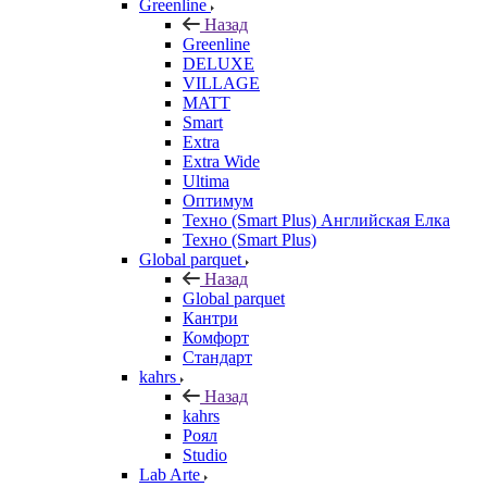
Greenline
Назад
Greenline
DELUXE
VILLAGE
MATT
Smart
Extra
Extra Wide
Ultima
Оптимум
Техно (Smart Plus) Английская Елка
Техно (Smart Plus)
Global parquet
Назад
Global parquet
Кантри
Комфорт
Стандарт
kahrs
Назад
kahrs
Роял
Studio
Lab Arte