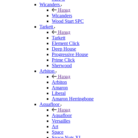
Wicanders
Назад
Wicanders
Wood Start SPC
Tarkett
Назад
Tarkett
Element Click
Deep House
Progressive House
Prime Click
Sherwood
Arbiton
Назад
Arbiton
Amaron
Liberal
Amaron Herringbone
Aquafloor
Назад
Aquafloor
Versailles
Art
Space
Space Nuts XL