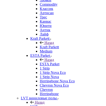
Люмен
Commodity
Классик
Артисан
Трес
Канвас
Юнити
Антик
Лайф
Kraft Parkett
Назад
Kraft Parkett
Medium
ESTA Parket
Назад
ESTA Parket
1 Strip
1 Strip Nova Eco
1 Strip Nova
Herringbone Nova Eco
Chevron Nova Eco
Chevron
Herringbone
LVT виниловые полы
Назад