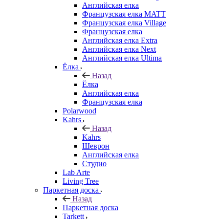
Английская елка
Французская елка MATT
Французская елка Village
Французская елка
Английская елка Extra
Английская елка Next
Английская елка Ultima
Ёлка
Назад
Ёлка
Английская елка
Французская елка
Polarwood
Kahrs
Назад
Kahrs
Шеврон
Английская елка
Студио
Lab Arte
Living Tree
Паркетная доска
Назад
Паркетная доска
Tarkett