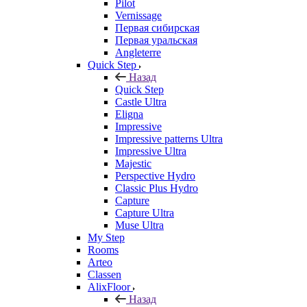
Pilot
Vernissage
Первая сибирская
Первая уральская
Angleterre
Quick Step
Назад
Quick Step
Castle Ultra
Eligna
Impressive
Impressive patterns Ultra
Impressive Ultra
Majestic
Perspective Hydro
Classic Plus Hydro
Capture
Capture Ultra
Muse Ultra
My Step
Rooms
Arteo
Classen
AlixFloor
Назад