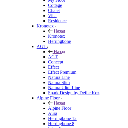
My Floor
Cottage
Chalet
Villa
Residence
Kronotex
Назад
Kronotex
Herringbone
AGT
Назад
AGT
Concept
Effect
Effect Premium
Natura Line
Natura Slim
Natura Ultra Line
Spark Design by Defne Koz
Alpine Floor
Назад
Alpine Floor
Aura
Herringbone 12
Herringbone 8