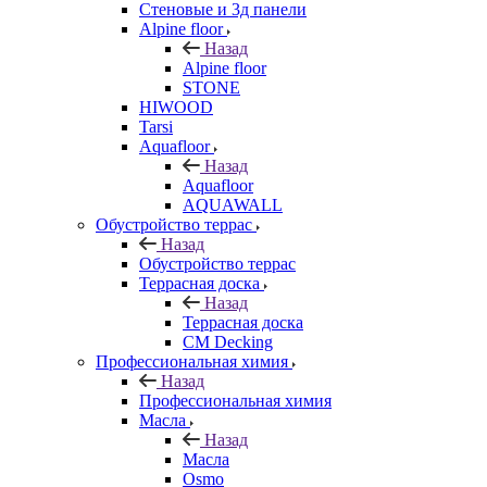
Стеновые и 3д панели
Alpine floor
Назад
Alpine floor
STONE
HIWOOD
Tarsi
Aquafloor
Назад
Aquafloor
AQUAWALL
Обустройство террас
Назад
Обустройство террас
Террасная доска
Назад
Террасная доска
CM Decking
Профессиональная химия
Назад
Профессиональная химия
Масла
Назад
Масла
Osmo