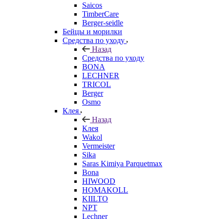
Saicos
TimberCare
Berger-seidle
Бейцы и морилки
Средства по уходу
Назад
Средства по уходу
BONA
LECHNER
TRICOL
Berger
Osmo
Клея
Назад
Клея
Wakol
Vermeister
Sika
Saras Kimiya Parquetmax
Bona
HIWOOD
HOMAKOLL
KIILTO
NPT
Lechner