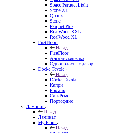
Space Parquet Light
Stone XL
Quartz
Stone
Parquet Plus
RealWood XXL
RealWood XL
FirstFloor
Назад
FirstFloor
Английская ёлка
Однополосные декоры
Döcke Tavola
Назад
Döcke Tavola
Капри
Бормио
Сан-Ремо
Портофино
Ламинат
Назад
Ламинат
My Floor
Назад