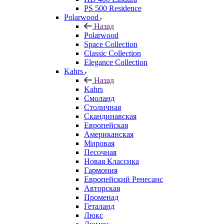
PS 500 Residence
Polarwood
Назад
Polarwood
Space Collection
Classic Collection
Elegance Collection
Kahrs
Назад
Kahrs
Смоланд
Столичная
Скандинавская
Европейская
Американская
Мировая
Песочная
Новая Классика
Гармония
Европейский Ренесанс
Авторская
Променад
Геталанд
Люкс