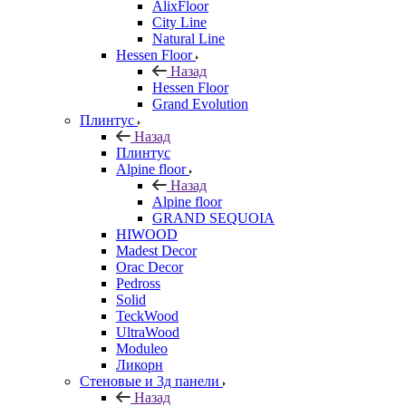
AlixFloor
City Line
Natural Line
Hessen Floor
Назад
Hessen Floor
Grand Evolution
Плинтус
Назад
Плинтус
Alpine floor
Назад
Alpine floor
GRAND SEQUOIA
HIWOOD
Madest Decor
Orac Decor
Pedross
Solid
TeckWood
UltraWood
Moduleo
Ликорн
Стеновые и 3д панели
Назад