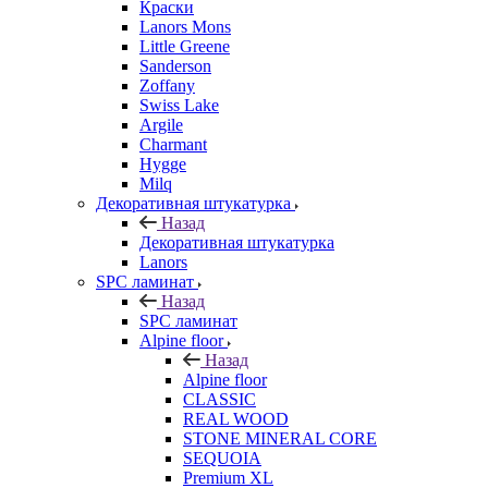
Краски
Lanors Mons
Little Greene
Sanderson
Zoffany
Swiss Lake
Argile
Charmant
Hygge
Milq
Декоративная штукатурка
Назад
Декоративная штукатурка
Lanors
SPC ламинат
Назад
SPC ламинат
Alpine floor
Назад
Alpine floor
CLASSIC
REAL WOOD
STONE MINERAL CORE
SEQUOIA
Premium XL