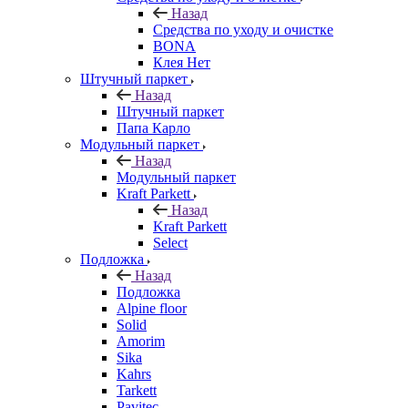
Назад
Средства по уходу и очистке
BONA
Клея Нет
Штучный паркет
Назад
Штучный паркет
Папа Карло
Модульный паркет
Назад
Модульный паркет
Kraft Parkett
Назад
Kraft Parkett
Select
Подложка
Назад
Подложка
Alpine floor
Solid
Amorim
Sika
Kahrs
Tarkett
Pavitec