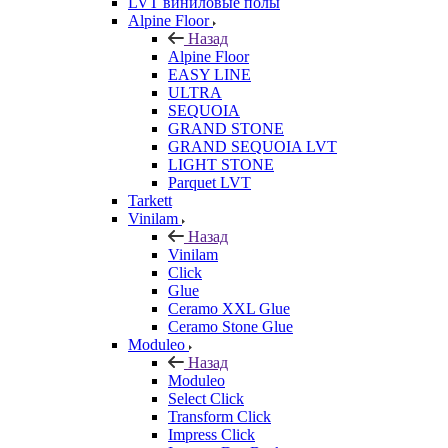
LVT виниловые полы
Alpine Floor
Назад
Alpine Floor
EASY LINE
ULTRA
SEQUOIA
GRAND STONE
GRAND SEQUOIA LVT
LIGHT STONE
Parquet LVT
Tarkett
Vinilam
Назад
Vinilam
Click
Glue
Ceramo XXL Glue
Ceramo Stone Glue
Moduleo
Назад
Moduleo
Select Click
Transform Click
Impress Click