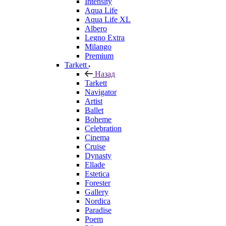
Intensity
Aqua Life
Aqua Life XL
Albero
Legno Extra
Milango
Premium
Tarkett
Назад
Tarkett
Navigator
Artist
Ballet
Boheme
Celebration
Cinema
Cruise
Dynasty
Ellade
Estetica
Forester
Gallery
Nordica
Paradise
Poem