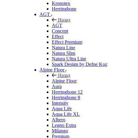
Kronotex
Herringbone
AGT
Назад
AGT
Concept
Effect
Effect Premium
Natura Line
Natura Slim
Natura Ultra Line
Spark Design by Defne Koz
Alpine Floor
Назад
Alpine Floor
Aura
Herringbone 12
Herringbone 8
Intensity
Aqua Life
Aqua Life XL
Albero
Legno Extra
Milango
Premium