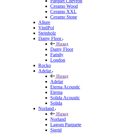
Parquet Chevron
Ceramo Wood
Ceramo XXL
Ceramo Stone
Allure
VinilPol
Steinholz
Damy Floor
Назад
Damy Floor
Family
London
Rocko
Adelar
Назад
Adelar
Eterna Acoustic
Eterna
Solida Acoustic
Solida
Norland
Назад
Norland
Lagom Parquete
Sigrid