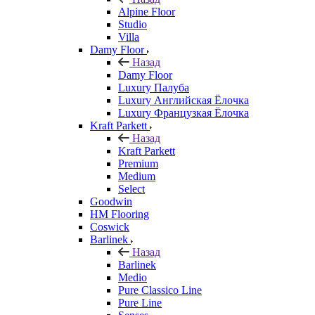
Alpine Floor
Studio
Villa
Damy Floor
Назад
Damy Floor
Luxury Палуба
Luxury Английская Ёлочка
Luxury Французкая Ёлочка
Kraft Parkett
Назад
Kraft Parkett
Premium
Medium
Select
Goodwin
HM Flooring
Coswick
Barlinek
Назад
Barlinek
Medio
Pure Classico Line
Pure Line