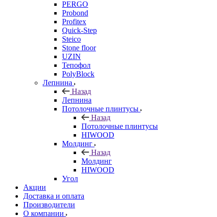
PERGO
Probond
Profitex
Quick-Step
Steico
Stone floor
UZIN
Тепофол
PolyBlock
Лепнина
Назад
Лепнина
Потолочные плинтусы
Назад
Потолочные плинтусы
HIWOOD
Молдинг
Назад
Молдинг
HIWOOD
Угол
Акции
Доставка и оплата
Производители
О компании