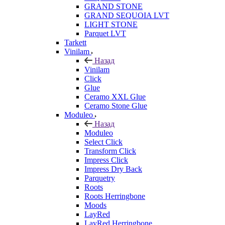
GRAND STONE
GRAND SEQUOIA LVT
LIGHT STONE
Parquet LVT
Tarkett
Vinilam
Назад
Vinilam
Click
Glue
Ceramo XXL Glue
Ceramo Stone Glue
Moduleo
Назад
Moduleo
Select Click
Transform Click
Impress Click
Impress Dry Back
Parquetry
Roots
Roots Herringbone
Moods
LayRed
LayRed Herringbone