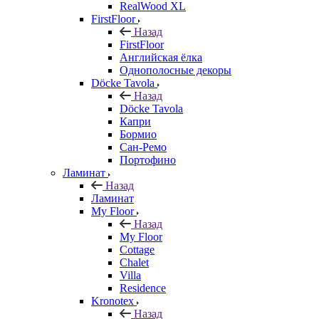
RealWood XL
FirstFloor
Назад
FirstFloor
Английская ёлка
Однополосные декоры
Döcke Tavola
Назад
Döcke Tavola
Капри
Бормио
Сан-Ремо
Портофино
Ламинат
Назад
Ламинат
My Floor
Назад
My Floor
Cottage
Chalet
Villa
Residence
Kronotex
Назад