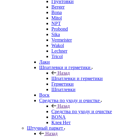
Грунтовки
Berger
Bona
Mitol
NPT
Probond
Sika
Vermeister
Wakol
Lechner
Tricol
Лаки
Шпатлевки и герметики
Назад
Шпатлевки и герметики
Герметики
Шпатлевки
Воск
Средства по уходу и очистке
Назад
Средства по уходу и очистке
BONA
Клея Нет
Штучный паркет
Назад