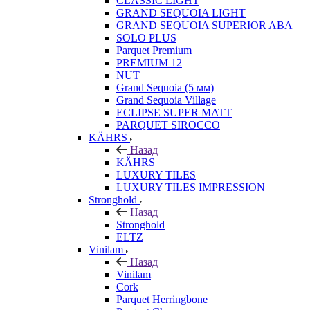
CLASSIC LIGHT
GRAND SEQUOIA LIGHT
GRAND SEQUOIA SUPERIOR ABA
SOLO PLUS
Parquet Premium
PREMIUM 12
NUT
Grand Sequoia (5 мм)
Grand Sequoia Village
ECLIPSE SUPER MATT
PARQUET SIROCCO
KÄHRS
Назад
KÄHRS
LUXURY TILES
LUXURY TILES IMPRESSION
Stronghold
Назад
Stronghold
ELTZ
Vinilam
Назад
Vinilam
Cork
Parquet Herringbone