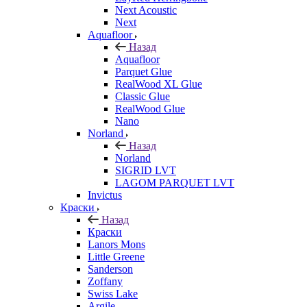
Next Acoustic
Next
Aquafloor
Назад
Aquafloor
Parquet Glue
RealWood XL Glue
Classic Glue
RealWood Glue
Nano
Norland
Назад
Norland
SIGRID LVT
LAGOM PARQUET LVT
Invictus
Краски
Назад
Краски
Lanors Mons
Little Greene
Sanderson
Zoffany
Swiss Lake
Argile