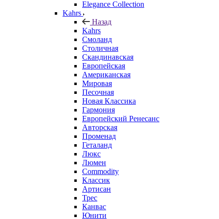
Elegance Collection
Kahrs
Назад
Kahrs
Смоланд
Столичная
Скандинавская
Европейская
Американская
Мировая
Песочная
Новая Классика
Гармония
Европейский Ренесанс
Авторская
Променад
Геталанд
Люкс
Люмен
Commodity
Классик
Артисан
Трес
Канвас
Юнити