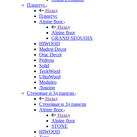
Плинтус
Назад
Плинтус
Alpine floor
Назад
Alpine floor
GRAND SEQUOIA
HIWOOD
Madest Decor
Orac Decor
Pedross
Solid
TeckWood
UltraWood
Moduleo
Ликорн
Стеновые и 3д панели
Назад
Стеновые и 3д панели
Alpine floor
Назад
Alpine floor
STONE
HIWOOD