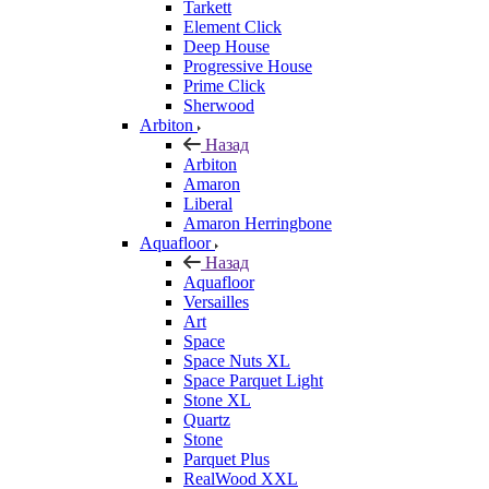
Tarkett
Element Click
Deep House
Progressive House
Prime Click
Sherwood
Arbiton
Назад
Arbiton
Amaron
Liberal
Amaron Herringbone
Aquafloor
Назад
Aquafloor
Versailles
Art
Space
Space Nuts XL
Space Parquet Light
Stone XL
Quartz
Stone
Parquet Plus
RealWood XXL