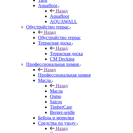
Tarsi
Aquafloor
Назад
Aquafloor
AQUAWALL
Обустройство террас
Назад
Обустройство террас
Террасная доска
Назад
Террасная доска
CM Decking
Профессиональная химия
Назад
Профессиональная химия
Масла
Назад
Масла
Osmo
Saicos
TimberCare
Berger-seidle
Бейцы и морилки
Средства по уходу
Назад