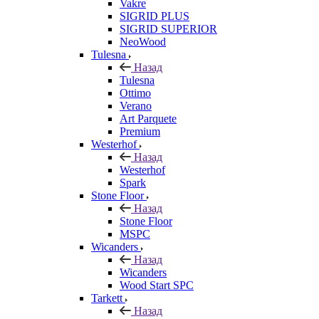
Vakre
SIGRID PLUS
SIGRID SUPERIOR
NeoWood
Tulesna
Назад
Tulesna
Ottimo
Verano
Art Parquete
Premium
Westerhof
Назад
Westerhof
Spark
Stone Floor
Назад
Stone Floor
MSPC
Wicanders
Назад
Wicanders
Wood Start SPC
Tarkett
Назад