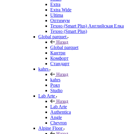
Extra
Extra Wide
Ultima
Оптимум
Техно (Smart Plus) Английская Елка
Техно (Smart Plus)
Global parquet
Назад
Global parquet
Кантри
Комфорт
Стандарт
kahrs
Назад
kahrs
Роял
Studio
Lab Arte
Назад
Lab Arte
Authentica
Angle
Chevron
Alpine Floor
Назад