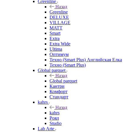
Greenline
Назад
Greenline
DELUXE
VILLAGE
MATT
Smart
Extra
Extra Wide
Ultima
Оптимум
Техно (Smart Plus) Английская Елка
Техно (Smart Plus)
Global parquet
Назад
Global parquet
Кантри
Комфорт
Стандарт
kahrs
Назад
kahrs
Роял
Studio
Lab Arte