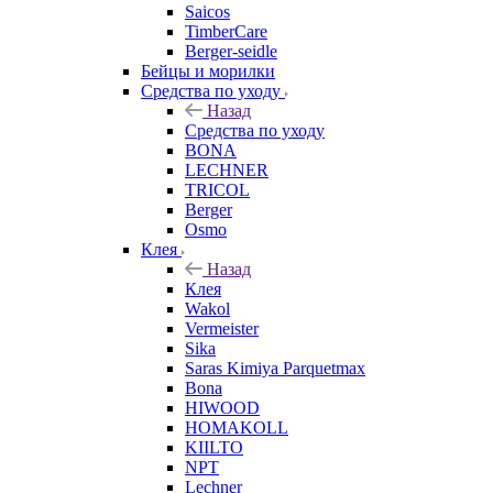
Saicos
TimberCare
Berger-seidle
Бейцы и морилки
Средства по уходу
Назад
Средства по уходу
BONA
LECHNER
TRICOL
Berger
Osmo
Клея
Назад
Клея
Wakol
Vermeister
Sika
Saras Kimiya Parquetmax
Bona
HIWOOD
HOMAKOLL
KIILTO
NPT
Lechner