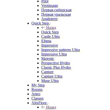
Pilot
Vernissage
Первая сибирская
Первая уральская
Angleterre
Quick Step
Назад
Quick Step
Castle Ultra
Eligna
Impressive
Impressive patterns Ultra
Impressive Ultra
Majestic
Perspective Hydro
Classic Plus Hydro
Capture
Capture Ultra
Muse Ultra
My Step
Rooms
Arteo
Classen
AlixFloor
Назад