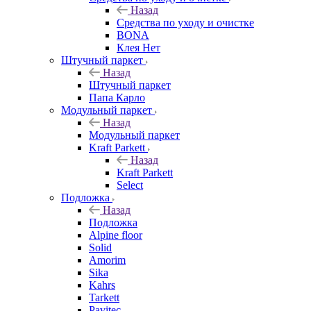
Назад
Средства по уходу и очистке
BONA
Клея Нет
Штучный паркет
Назад
Штучный паркет
Папа Карло
Модульный паркет
Назад
Модульный паркет
Kraft Parkett
Назад
Kraft Parkett
Select
Подложка
Назад
Подложка
Alpine floor
Solid
Amorim
Sika
Kahrs
Tarkett
Pavitec