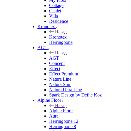
My Floor
Cottage
Chalet
Villa
Residence
Kronotex
Назад
Kronotex
Herringbone
AGT
Назад
AGT
Concept
Effect
Effect Premium
Natura Line
Natura Slim
Natura Ultra Line
Spark Design by Defne Koz
Alpine Floor
Назад
Alpine Floor
Aura
Herringbone 12
Herringbone 8