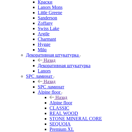
Краски
Lanors Mons
Little Greene
Sanderson
Zoffany
Swiss Lake
Argile
Charmant
Hygge
Milq
Декоративная штукатурка
Назад
Декоративная штукатурка
Lanors
SPC ламинат
Назад
SPC ламинат
Alpine floor
Назад
Alpine floor
CLASSIC
REAL WOOD
STONE MINERAL CORE
SEQUOIA
Premium XL