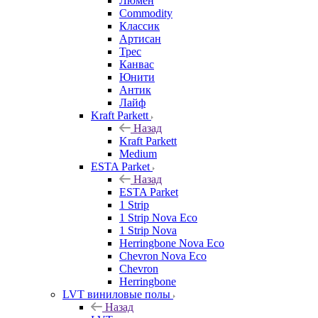
Люмен
Commodity
Классик
Артисан
Трес
Канвас
Юнити
Антик
Лайф
Kraft Parkett
Назад
Kraft Parkett
Medium
ESTA Parket
Назад
ESTA Parket
1 Strip
1 Strip Nova Eco
1 Strip Nova
Herringbone Nova Eco
Chevron Nova Eco
Chevron
Herringbone
LVT виниловые полы
Назад