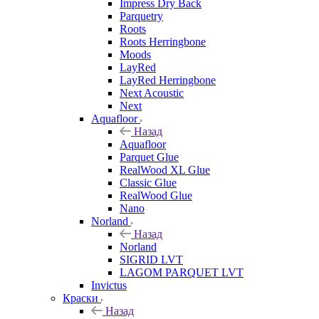
Impress Dry Back
Parquetry
Roots
Roots Herringbone
Moods
LayRed
LayRed Herringbone
Next Acoustic
Next
Aquafloor
Назад
Aquafloor
Parquet Glue
RealWood XL Glue
Classic Glue
RealWood Glue
Nano
Norland
Назад
Norland
SIGRID LVT
LAGOM PARQUET LVT
Invictus
Краски
Назад