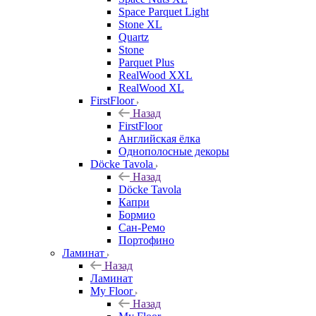
Space Parquet Light
Stone XL
Quartz
Stone
Parquet Plus
RealWood XXL
RealWood XL
FirstFloor
Назад
FirstFloor
Английская ёлка
Однополосные декоры
Döcke Tavola
Назад
Döcke Tavola
Капри
Бормио
Сан-Ремо
Портофино
Ламинат
Назад
Ламинат
My Floor
Назад