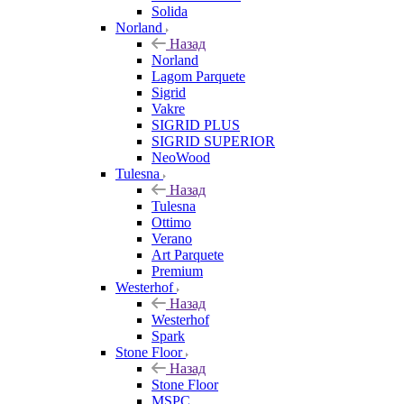
Solida
Norland
Назад
Norland
Lagom Parquete
Sigrid
Vakre
SIGRID PLUS
SIGRID SUPERIOR
NeoWood
Tulesna
Назад
Tulesna
Ottimo
Verano
Art Parquete
Premium
Westerhof
Назад
Westerhof
Spark
Stone Floor
Назад
Stone Floor
MSPC