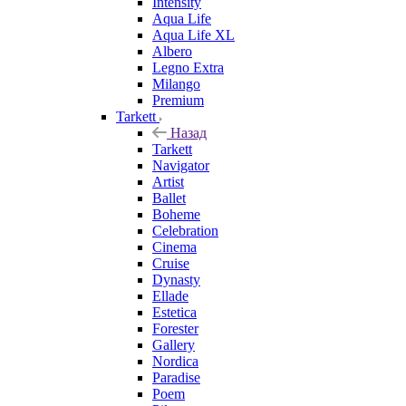
Intensity
Aqua Life
Aqua Life XL
Albero
Legno Extra
Milango
Premium
Tarkett
Назад
Tarkett
Navigator
Artist
Ballet
Boheme
Celebration
Cinema
Cruise
Dynasty
Ellade
Estetica
Forester
Gallery
Nordica
Paradise
Poem