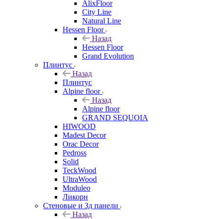
AlixFloor
City Line
Natural Line
Hessen Floor
Назад
Hessen Floor
Grand Evolution
Плинтус
Назад
Плинтус
Alpine floor
Назад
Alpine floor
GRAND SEQUOIA
HIWOOD
Madest Decor
Orac Decor
Pedross
Solid
TeckWood
UltraWood
Moduleo
Ликорн
Стеновые и 3д панели
Назад