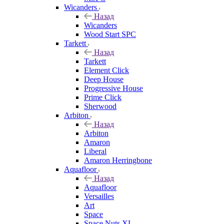
Wicanders
Назад
Wicanders
Wood Start SPC
Tarkett
Назад
Tarkett
Element Click
Deep House
Progressive House
Prime Click
Sherwood
Arbiton
Назад
Arbiton
Amaron
Liberal
Amaron Herringbone
Aquafloor
Назад
Aquafloor
Versailles
Art
Space
Space Nuts XL