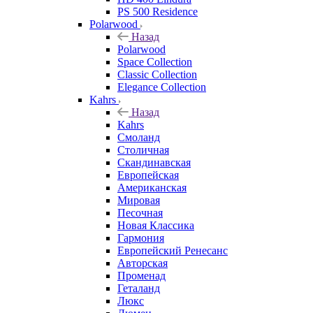
PS 500 Residence
Polarwood
Назад
Polarwood
Space Collection
Classic Collection
Elegance Collection
Kahrs
Назад
Kahrs
Смоланд
Столичная
Скандинавская
Европейская
Американская
Мировая
Песочная
Новая Классика
Гармония
Европейский Ренесанс
Авторская
Променад
Геталанд
Люкс