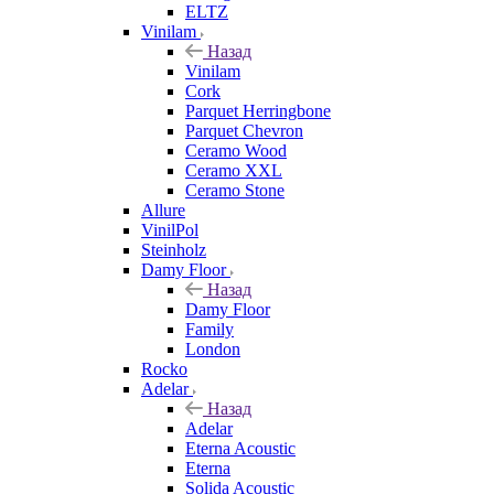
ELTZ
Vinilam
Назад
Vinilam
Cork
Parquet Herringbone
Parquet Chevron
Ceramo Wood
Ceramo XXL
Ceramo Stone
Allure
VinilPol
Steinholz
Damy Floor
Назад
Damy Floor
Family
London
Rocko
Adelar
Назад
Adelar
Eterna Acoustic
Eterna
Solida Acoustic