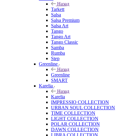
Назад
Tarkett
Salsa
Salsa Premium
Salsa Art
Tango
Tango Art
Tango Classic
Samba
Rumba
Step
Greenline
Назад
Greenline
SMART
Karelia
Назад
Karelia
IMPRESSIO COLLECTION
URBAN SOUL COLLECTION
TIME COLLECTION
LIGHT COLLECTION
POLAR COLLECTION
DAWN COLLECTION
LIBRA COLLECTION