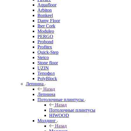
Aquafloor
Arbiton
Bonkeel
Damy Floor
Iber Cork
Moduleo
PERGO
Probond
Profitex
Quick-Step
Steico
Stone floor
UZIN
Тепофол
PolyBlock
Лепнина
Назад
Лепнина
Потолочные плинтусы
Назад
Потолочные плинтусы
HIWOOD
Молдинг
Назад