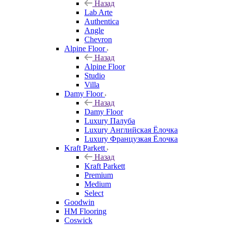
Назад
Lab Arte
Authentica
Angle
Chevron
Alpine Floor
Назад
Alpine Floor
Studio
Villa
Damy Floor
Назад
Damy Floor
Luxury Палуба
Luxury Английская Ёлочка
Luxury Французкая Ёлочка
Kraft Parkett
Назад
Kraft Parkett
Premium
Medium
Select
Goodwin
HM Flooring
Coswick