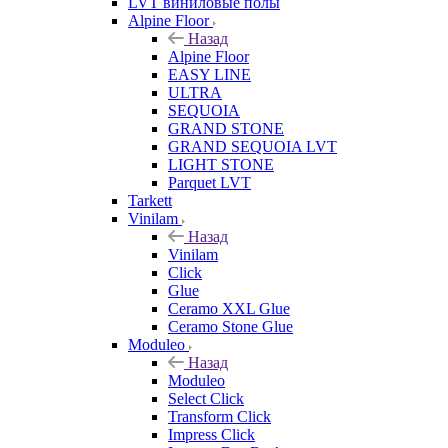
LVT виниловые полы
Alpine Floor
Назад
Alpine Floor
EASY LINE
ULTRA
SEQUOIA
GRAND STONE
GRAND SEQUOIA LVT
LIGHT STONE
Parquet LVT
Tarkett
Vinilam
Назад
Vinilam
Click
Glue
Ceramo XXL Glue
Ceramo Stone Glue
Moduleo
Назад
Moduleo
Select Click
Transform Click
Impress Click