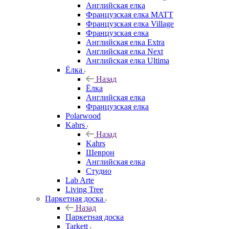
Английская елка
Французская елка MATT
Французская елка Village
Французская елка
Английская елка Extra
Английская елка Next
Английская елка Ultima
Ёлка
Назад
Ёлка
Английская елка
Французская елка
Polarwood
Kahrs
Назад
Kahrs
Шеврон
Английская елка
Студио
Lab Arte
Living Tree
Паркетная доска
Назад
Паркетная доска
Tarkett