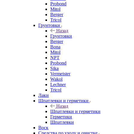
Probond
Mitol
Berger
Tricol
Грунтовки
Назад
Грунтовки
Berger
Bona
Mitol
NPT
Probond
Sika
Vermeister
Wakol
Lechner
Tricol
Лаки
Шпатлевки и герметики
Назад
Шпатлевки и герметики
Герметики
Шпатлевки
Воск
Средства по уходу и очистке