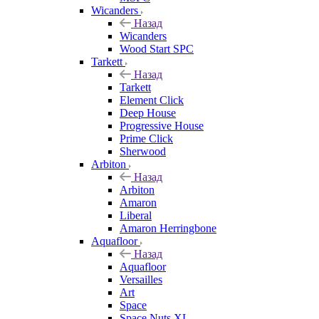
Wicanders
Назад
Wicanders
Wood Start SPC
Tarkett
Назад
Tarkett
Element Click
Deep House
Progressive House
Prime Click
Sherwood
Arbiton
Назад
Arbiton
Amaron
Liberal
Amaron Herringbone
Aquafloor
Назад
Aquafloor
Versailles
Art
Space
Space Nuts XL