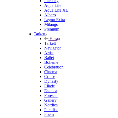
Intensity
Aqua Life
Aqua Life XL
Albero
Legno Extra
Milango
Premium
Tarkett
Назад
Tarkett
Navigator
Artist
Ballet
Boheme
Celebration
Cinema
Cruise
Dynasty
Ellade
Estetica
Forester
Gallery
Nordica
Paradise
Poem