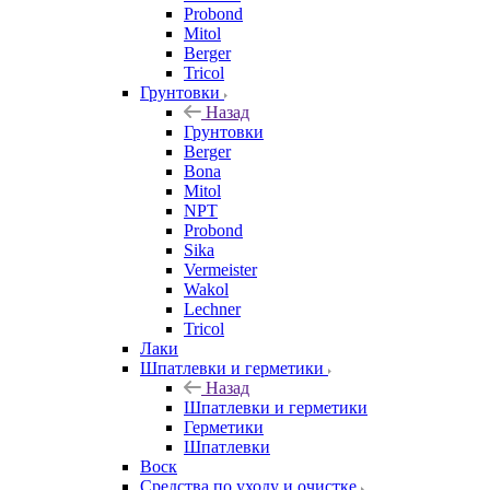
Probond
Mitol
Berger
Tricol
Грунтовки
Назад
Грунтовки
Berger
Bona
Mitol
NPT
Probond
Sika
Vermeister
Wakol
Lechner
Tricol
Лаки
Шпатлевки и герметики
Назад
Шпатлевки и герметики
Герметики
Шпатлевки
Воск
Средства по уходу и очистке