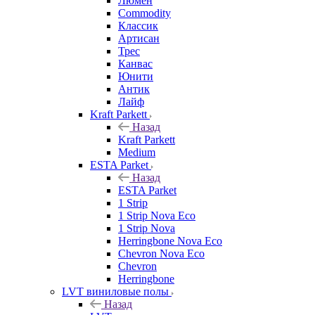
Люмен
Commodity
Классик
Артисан
Трес
Канвас
Юнити
Антик
Лайф
Kraft Parkett
Назад
Kraft Parkett
Medium
ESTA Parket
Назад
ESTA Parket
1 Strip
1 Strip Nova Eco
1 Strip Nova
Herringbone Nova Eco
Chevron Nova Eco
Chevron
Herringbone
LVT виниловые полы
Назад