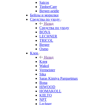
Saicos
TimberCare
Berger-seidle
Бейцы и морилки
Средства по уходу
Назад
Средства по уходу
BONA
LECHNER
TRICOL
Berger
Osmo
Клея
Назад
Клея
Wakol
Vermeister
Sika
Saras Kimiya Parquetmax
Bona
HIWOOD
HOMAKOLL
KIILTO
NPT
Lechner