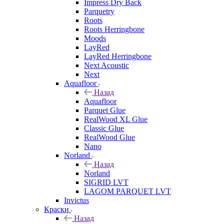
Impress Dry Back
Parquetry
Roots
Roots Herringbone
Moods
LayRed
LayRed Herringbone
Next Acoustic
Next
Aquafloor
Назад
Aquafloor
Parquet Glue
RealWood XL Glue
Classic Glue
RealWood Glue
Nano
Norland
Назад
Norland
SIGRID LVT
LAGOM PARQUET LVT
Invictus
Краски
Назад