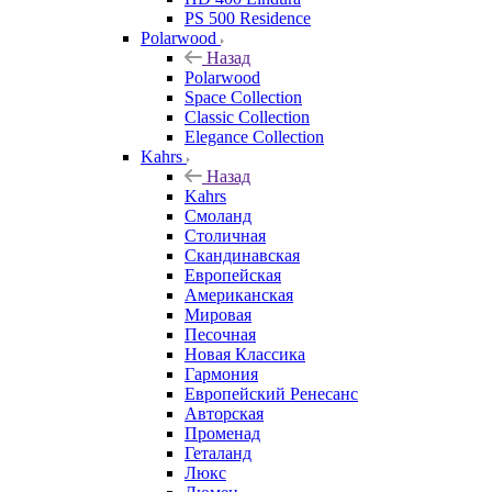
PS 500 Residence
Polarwood
Назад
Polarwood
Space Collection
Classic Collection
Elegance Collection
Kahrs
Назад
Kahrs
Смоланд
Столичная
Скандинавская
Европейская
Американская
Мировая
Песочная
Новая Классика
Гармония
Европейский Ренесанс
Авторская
Променад
Геталанд
Люкс