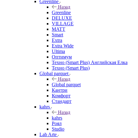
Greenline
Назад
Greenline
DELUXE
VILLAGE
MATT
Smart
Extra
Extra Wide
Ultima
Оптимум
Техно (Smart Plus) Английская Елка
Техно (Smart Plus)
Global parquet
Назад
Global parquet
Кантри
Комфорт
Стандарт
kahrs
Назад
kahrs
Роял
Studio
Lab Arte