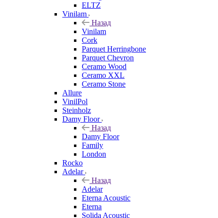
ELTZ
Vinilam
Назад
Vinilam
Cork
Parquet Herringbone
Parquet Chevron
Ceramo Wood
Ceramo XXL
Ceramo Stone
Allure
VinilPol
Steinholz
Damy Floor
Назад
Damy Floor
Family
London
Rocko
Adelar
Назад
Adelar
Eterna Acoustic
Eterna
Solida Acoustic