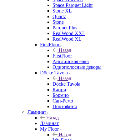
Space Parquet Light
Stone XL
Quartz
Stone
Parquet Plus
RealWood XXL
RealWood XL
FirstFloor
Назад
FirstFloor
Английская ёлка
Однополосные декоры
Döcke Tavola
Назад
Döcke Tavola
Капри
Бормио
Сан-Ремо
Портофино
Ламинат
Назад
Ламинат
My Floor
Назад