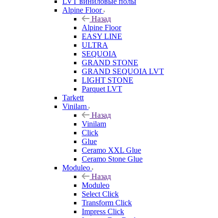
LVT виниловые полы
Alpine Floor
Назад
Alpine Floor
EASY LINE
ULTRA
SEQUOIA
GRAND STONE
GRAND SEQUOIA LVT
LIGHT STONE
Parquet LVT
Tarkett
Vinilam
Назад
Vinilam
Click
Glue
Ceramo XXL Glue
Ceramo Stone Glue
Moduleo
Назад
Moduleo
Select Click
Transform Click
Impress Click