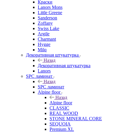
Краски
Lanors Mons
Little Greene
Sanderson
Zoffany
Swiss Lake
Argile
Charmant
Hygge
Milq
Декоративная штукатурка
Назад
Декоративная штукатурка
Lanors
SPC ламинат
Назад
SPC ламинат
Alpine floor
Назад
Alpine floor
CLASSIC
REAL WOOD
STONE MINERAL CORE
SEQUOIA
Premium XL