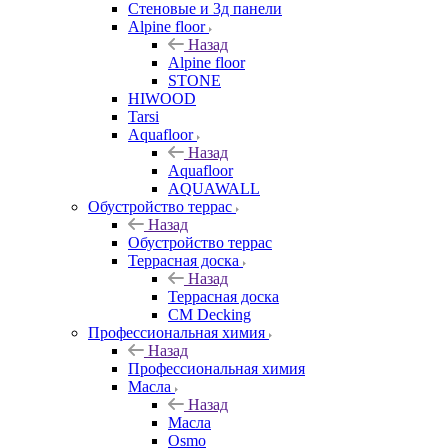
Стеновые и 3д панели
Alpine floor
Назад
Alpine floor
STONE
HIWOOD
Tarsi
Aquafloor
Назад
Aquafloor
AQUAWALL
Обустройство террас
Назад
Обустройство террас
Террасная доска
Назад
Террасная доска
CM Decking
Профессиональная химия
Назад
Профессиональная химия
Масла
Назад
Масла
Osmo