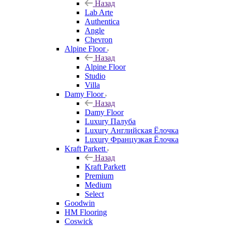
Назад
Lab Arte
Authentica
Angle
Chevron
Alpine Floor
Назад
Alpine Floor
Studio
Villa
Damy Floor
Назад
Damy Floor
Luxury Палуба
Luxury Английская Ёлочка
Luxury Французкая Ёлочка
Kraft Parkett
Назад
Kraft Parkett
Premium
Medium
Select
Goodwin
HM Flooring
Coswick