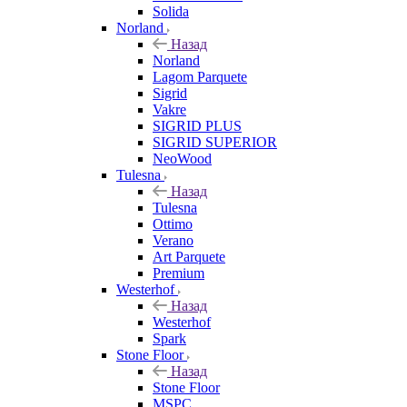
Solida
Norland
Назад
Norland
Lagom Parquete
Sigrid
Vakre
SIGRID PLUS
SIGRID SUPERIOR
NeoWood
Tulesna
Назад
Tulesna
Ottimo
Verano
Art Parquete
Premium
Westerhof
Назад
Westerhof
Spark
Stone Floor
Назад
Stone Floor
MSPC