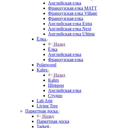
Английская елка
Французская елка MATT
Французская елка Village
Французская елка
Английская елка Extra
Английская елка Next
Английская елка Ultima
Ёлка
Назад
Ёлка
Английская елка
Французская елка
Polarwood
Kahrs
Назад
Kahrs
Шеврон
Английская елка
Студио
Lab Arte
Living Tree
Паркетная доска
Назад
Паркетная доска
Tarkett