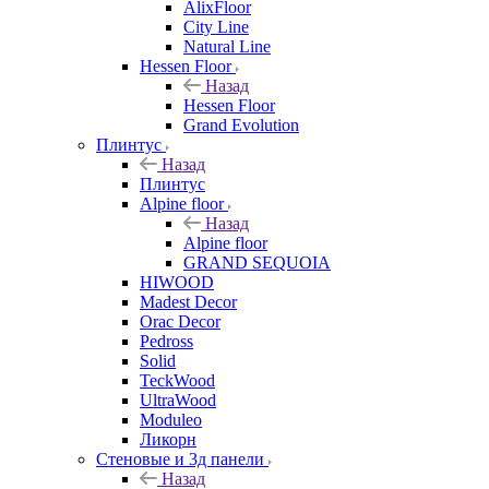
AlixFloor
City Line
Natural Line
Hessen Floor
Назад
Hessen Floor
Grand Evolution
Плинтус
Назад
Плинтус
Alpine floor
Назад
Alpine floor
GRAND SEQUOIA
HIWOOD
Madest Decor
Orac Decor
Pedross
Solid
TeckWood
UltraWood
Moduleo
Ликорн
Стеновые и 3д панели
Назад