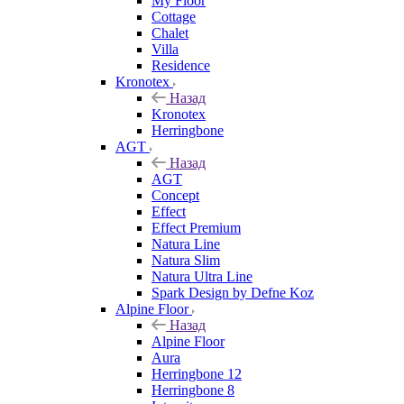
My Floor
Cottage
Chalet
Villa
Residence
Kronotex
Назад
Kronotex
Herringbone
AGT
Назад
AGT
Concept
Effect
Effect Premium
Natura Line
Natura Slim
Natura Ultra Line
Spark Design by Defne Koz
Alpine Floor
Назад
Alpine Floor
Aura
Herringbone 12
Herringbone 8