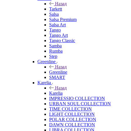
Назад
Tarkett
Salsa
Salsa Premium
Salsa Art
Tango
Tango Art
Tango Classic
Samba
Rumba
Step
Greenline
Назад
Greenline
SMART
Karelia
Назад
Karelia
IMPRESSIO COLLECTION
URBAN SOUL COLLECTION
TIME COLLECTION
LIGHT COLLECTION
POLAR COLLECTION
DAWN COLLECTION
LIBRA COLLECTION