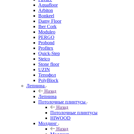
Aquafloor
Arbiton
Bonkeel
Damy Floor
Iber Cork
Moduleo
PERGO
Probond
Profitex
Quick-Step
Steico
Stone floor
UZIN
Тепофол
PolyBlock
Лепнина
Назад
Лепнина
Потолочные плинтусы
Назад
Потолочные плинтусы
HIWOOD
Молдинг
Назад