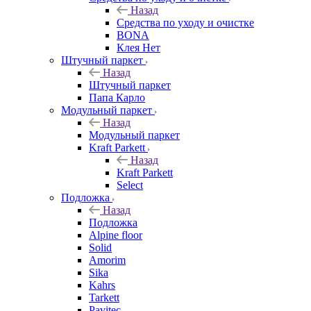
Назад
Средства по уходу и очистке
BONA
Клея Нет
Штучный паркет
Назад
Штучный паркет
Папа Карло
Модульный паркет
Назад
Модульный паркет
Kraft Parkett
Назад
Kraft Parkett
Select
Подложка
Назад
Подложка
Alpine floor
Solid
Amorim
Sika
Kahrs
Tarkett
Pavitec