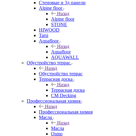
Стеновые и 3д панели
Alpine floor
Назад
Alpine floor
STONE
HIWOOD
Tarsi
Aquafloor
Назад
Aquafloor
AQUAWALL
Обустройство террас
Назад
Обустройство террас
Террасная доска
Назад
Террасная доска
CM Decking
Профессиональная химия
Назад
Профессиональная химия
Масла
Назад
Масла
Osmo