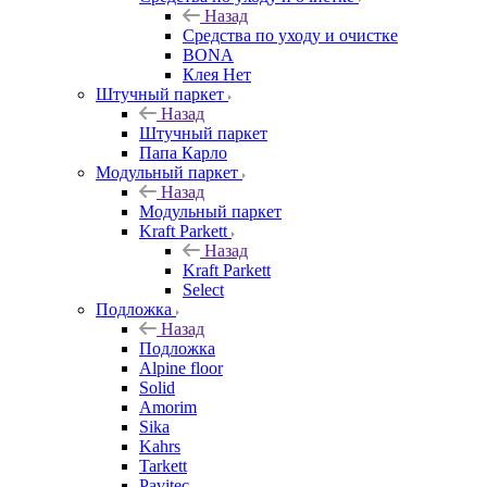
Назад
Средства по уходу и очистке
BONA
Клея Нет
Штучный паркет
Назад
Штучный паркет
Папа Карло
Модульный паркет
Назад
Модульный паркет
Kraft Parkett
Назад
Kraft Parkett
Select
Подложка
Назад
Подложка
Alpine floor
Solid
Amorim
Sika
Kahrs
Tarkett
Pavitec