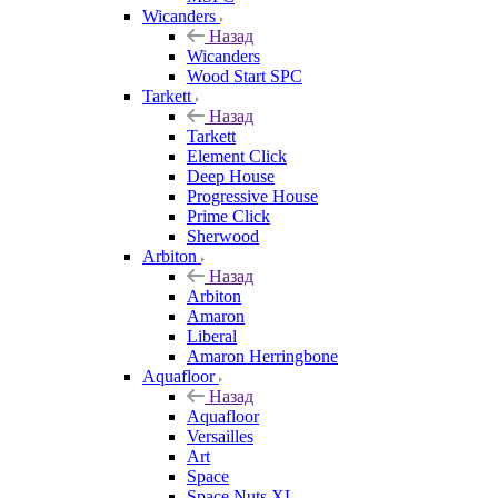
Wicanders
Назад
Wicanders
Wood Start SPC
Tarkett
Назад
Tarkett
Element Click
Deep House
Progressive House
Prime Click
Sherwood
Arbiton
Назад
Arbiton
Amaron
Liberal
Amaron Herringbone
Aquafloor
Назад
Aquafloor
Versailles
Art
Space
Space Nuts XL