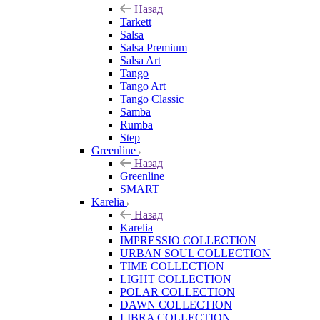
Назад
Tarkett
Salsa
Salsa Premium
Salsa Art
Tango
Tango Art
Tango Classic
Samba
Rumba
Step
Greenline
Назад
Greenline
SMART
Karelia
Назад
Karelia
IMPRESSIO COLLECTION
URBAN SOUL COLLECTION
TIME COLLECTION
LIGHT COLLECTION
POLAR COLLECTION
DAWN COLLECTION
LIBRA COLLECTION