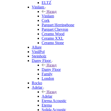
ELTZ
Vinilam
Назад
Vinilam
Cork
Parquet Herringbone
Parquet Chevron
Ceramo Wood
Ceramo XXL
Ceramo Stone
Allure
VinilPol
Steinholz
Damy Floor
Назад
Damy Floor
Family
London
Rocko
Adelar
Назад
Adelar
Eterna Acoustic
Eterna
Solida Acoustic