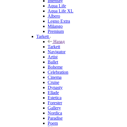
Intensity
Aqua Life
Aqua Life XL
Albero
Legno Extra
Milango
Premium
Tarkett
Назад
Tarkett
Navigator
Artist
Ballet
Boheme
Celebration
Cinema
Cruise
Dynasty
Ellade
Estetica
Forester
Gallery
Nordica
Paradise
Poem