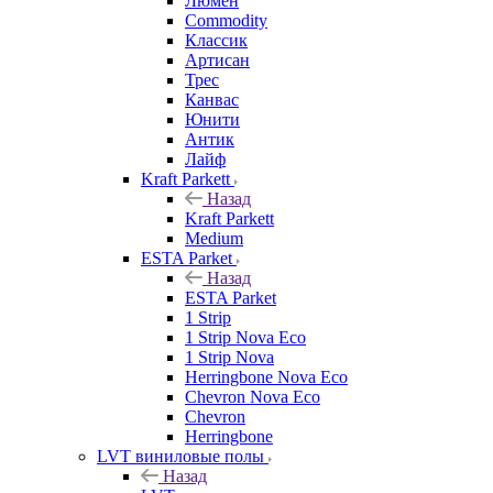
Люмен
Commodity
Классик
Артисан
Трес
Канвас
Юнити
Антик
Лайф
Kraft Parkett
Назад
Kraft Parkett
Medium
ESTA Parket
Назад
ESTA Parket
1 Strip
1 Strip Nova Eco
1 Strip Nova
Herringbone Nova Eco
Chevron Nova Eco
Chevron
Herringbone
LVT виниловые полы
Назад