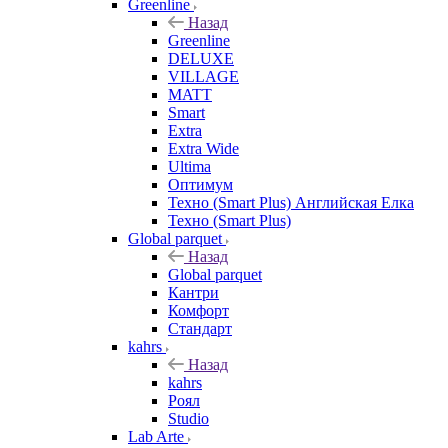
Greenline
Назад
Greenline
DELUXE
VILLAGE
MATT
Smart
Extra
Extra Wide
Ultima
Оптимум
Техно (Smart Plus) Английская Елка
Техно (Smart Plus)
Global parquet
Назад
Global parquet
Кантри
Комфорт
Стандарт
kahrs
Назад
kahrs
Роял
Studio
Lab Arte