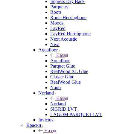
Impress Dry Back
Parquetry
Roots
Roots Herringbone
Moods
LayRed
LayRed Herringbone
Next Acoustic
Next
Aquafloor
Назад
Aquafloor
Parquet Glue
RealWood XL Glue
Classic Glue
RealWood Glue
Nano
Norland
Назад
Norland
SIGRID LVT
LAGOM PARQUET LVT
Invictus
Краски
Назад