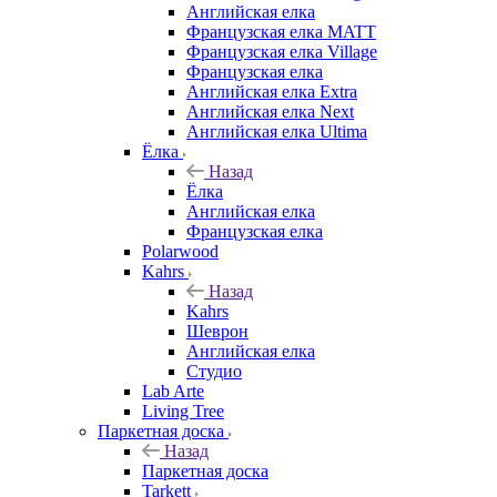
Английская елка
Французская елка MATT
Французская елка Village
Французская елка
Английская елка Extra
Английская елка Next
Английская елка Ultima
Ёлка
Назад
Ёлка
Английская елка
Французская елка
Polarwood
Kahrs
Назад
Kahrs
Шеврон
Английская елка
Студио
Lab Arte
Living Tree
Паркетная доска
Назад
Паркетная доска
Tarkett