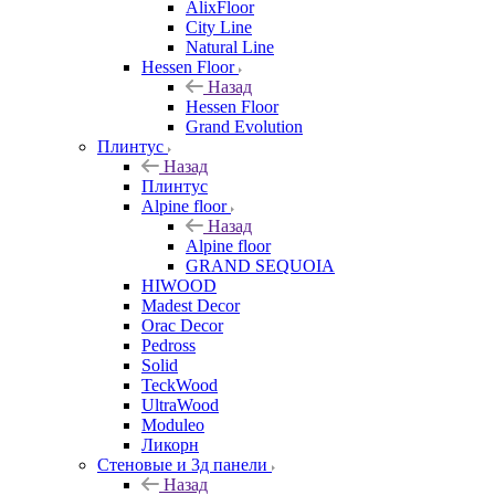
AlixFloor
City Line
Natural Line
Hessen Floor
Назад
Hessen Floor
Grand Evolution
Плинтус
Назад
Плинтус
Alpine floor
Назад
Alpine floor
GRAND SEQUOIA
HIWOOD
Madest Decor
Orac Decor
Pedross
Solid
TeckWood
UltraWood
Moduleo
Ликорн
Стеновые и 3д панели
Назад