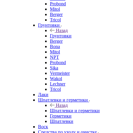
Probond
Mitol
Berger
Tricol
Грунтовки
Назад
Грунтовки
Berger
Bona
Mitol
NPT
Probond
Sika
Vermeister
Wakol
Lechner
Tricol
Лаки
Шпатлевки и герметики
Назад
Шпатлевки и герметики
Герметики
Шпатлевки
Воск
Средства по уходу и очистке