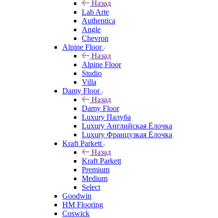
Назад
Lab Arte
Authentica
Angle
Chevron
Alpine Floor
Назад
Alpine Floor
Studio
Villa
Damy Floor
Назад
Damy Floor
Luxury Палуба
Luxury Английская Ёлочка
Luxury Французкая Ёлочка
Kraft Parkett
Назад
Kraft Parkett
Premium
Medium
Select
Goodwin
HM Flooring
Coswick