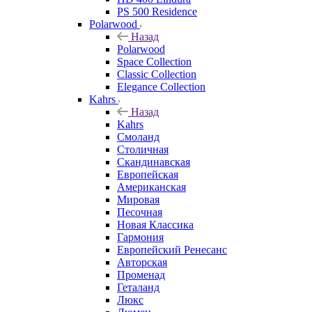
PS 500 Residence
Polarwood
Назад
Polarwood
Space Collection
Classic Collection
Elegance Collection
Kahrs
Назад
Kahrs
Смоланд
Столичная
Скандинавская
Европейская
Американская
Мировая
Песочная
Новая Классика
Гармония
Европейский Ренесанс
Авторская
Променад
Геталанд
Люкс