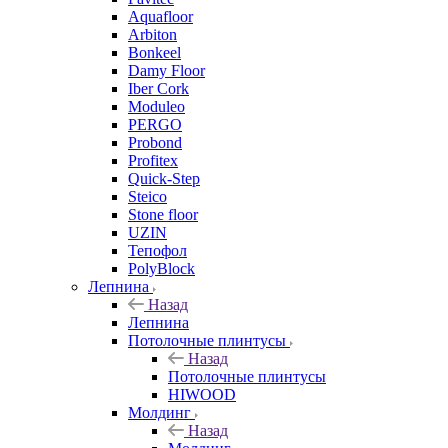
Aquafloor
Arbiton
Bonkeel
Damy Floor
Iber Cork
Moduleo
PERGO
Probond
Profitex
Quick-Step
Steico
Stone floor
UZIN
Тепофол
PolyBlock
Лепнина
Назад
Лепнина
Потолочные плинтусы
Назад
Потолочные плинтусы
HIWOOD
Молдинг
Назад