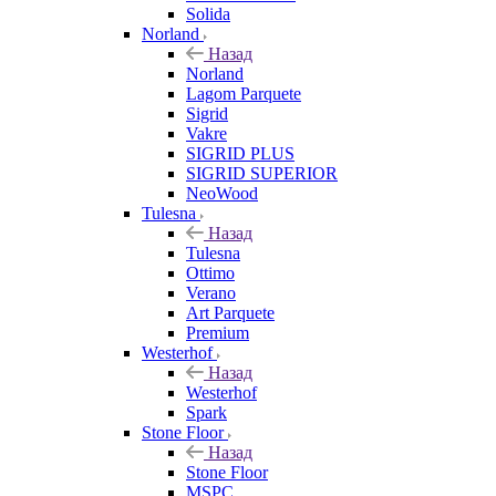
Solida
Norland
Назад
Norland
Lagom Parquete
Sigrid
Vakre
SIGRID PLUS
SIGRID SUPERIOR
NeoWood
Tulesna
Назад
Tulesna
Ottimo
Verano
Art Parquete
Premium
Westerhof
Назад
Westerhof
Spark
Stone Floor
Назад
Stone Floor
MSPC