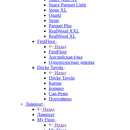
Space Parquet Light
Stone XL
Quartz
Stone
Parquet Plus
RealWood XXL
RealWood XL
FirstFloor
Назад
FirstFloor
Английская ёлка
Однополосные декоры
Döcke Tavola
Назад
Döcke Tavola
Капри
Бормио
Сан-Ремо
Портофино
Ламинат
Назад
Ламинат
My Floor
Назад