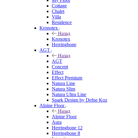
My Floor
Cottage
Chalet
Villa
Residence
Kronotex
Назад
Kronotex
Herringbone
AGT
Назад
AGT
Concept
Effect
Effect Premium
Natura Line
Natura Slim
Natura Ultra Line
Spark Design by Defne Koz
Alpine Floor
Назад
Alpine Floor
Aura
Herringbone 12
Herringbone 8