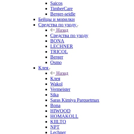
Saicos
TimberCare
Berger-seidle
Бейцы и морилки
Средства по уходу
Назад
Средства по уходу
BONA
LECHNER
TRICOL
Berger
Osmo
Клея
Назад
Клея
Wakol
Vermeister
Sika
Saras Kimiya Parquetmax
Bona
HIWOOD
HOMAKOLL
KIILTO
NPT
Lechner