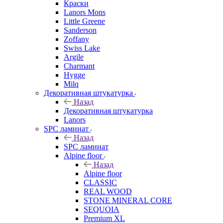
Краски
Lanors Mons
Little Greene
Sanderson
Zoffany
Swiss Lake
Argile
Charmant
Hygge
Milq
Декоративная штукатурка
Назад
Декоративная штукатурка
Lanors
SPC ламинат
Назад
SPC ламинат
Alpine floor
Назад
Alpine floor
CLASSIC
REAL WOOD
STONE MINERAL CORE
SEQUOIA
Premium XL