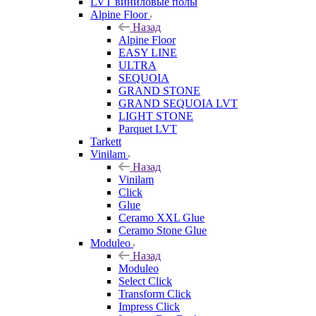
LVT виниловые полы
Alpine Floor
Назад
Alpine Floor
EASY LINE
ULTRA
SEQUOIA
GRAND STONE
GRAND SEQUOIA LVT
LIGHT STONE
Parquet LVT
Tarkett
Vinilam
Назад
Vinilam
Click
Glue
Ceramo XXL Glue
Ceramo Stone Glue
Moduleo
Назад
Moduleo
Select Click
Transform Click
Impress Click