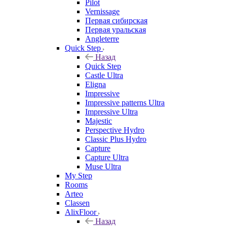
Pilot
Vernissage
Первая сибирская
Первая уральская
Angleterre
Quick Step
Назад
Quick Step
Castle Ultra
Eligna
Impressive
Impressive patterns Ultra
Impressive Ultra
Majestic
Perspective Hydro
Classic Plus Hydro
Capture
Capture Ultra
Muse Ultra
My Step
Rooms
Arteo
Classen
AlixFloor
Назад