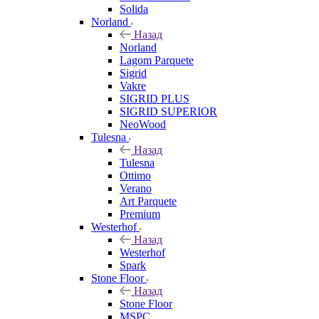
Solida
Norland
Назад
Norland
Lagom Parquete
Sigrid
Vakre
SIGRID PLUS
SIGRID SUPERIOR
NeoWood
Tulesna
Назад
Tulesna
Ottimo
Verano
Art Parquete
Premium
Westerhof
Назад
Westerhof
Spark
Stone Floor
Назад
Stone Floor
MSPC