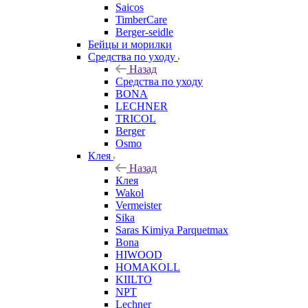
Saicos
TimberCare
Berger-seidle
Бейцы и морилки
Средства по уходу
Назад
Средства по уходу
BONA
LECHNER
TRICOL
Berger
Osmo
Клея
Назад
Клея
Wakol
Vermeister
Sika
Saras Kimiya Parquetmax
Bona
HIWOOD
HOMAKOLL
KIILTO
NPT
Lechner