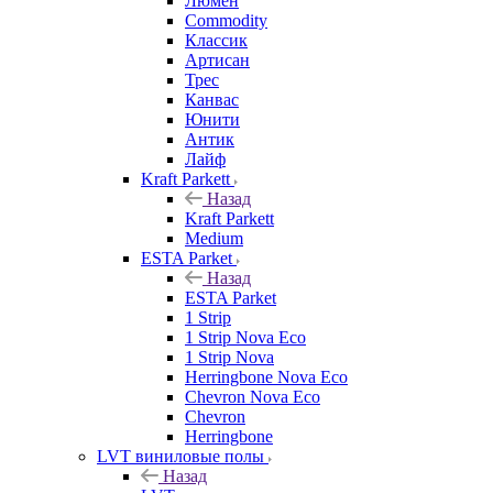
Люмен
Commodity
Классик
Артисан
Трес
Канвас
Юнити
Антик
Лайф
Kraft Parkett
Назад
Kraft Parkett
Medium
ESTA Parket
Назад
ESTA Parket
1 Strip
1 Strip Nova Eco
1 Strip Nova
Herringbone Nova Eco
Chevron Nova Eco
Chevron
Herringbone
LVT виниловые полы
Назад