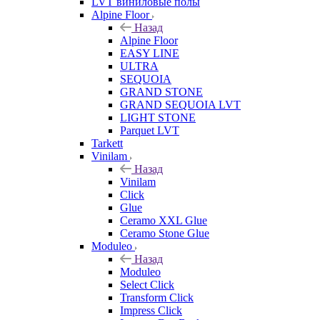
LVT виниловые полы
Alpine Floor
Назад
Alpine Floor
EASY LINE
ULTRA
SEQUOIA
GRAND STONE
GRAND SEQUOIA LVT
LIGHT STONE
Parquet LVT
Tarkett
Vinilam
Назад
Vinilam
Click
Glue
Ceramo XXL Glue
Ceramo Stone Glue
Moduleo
Назад
Moduleo
Select Click
Transform Click
Impress Click