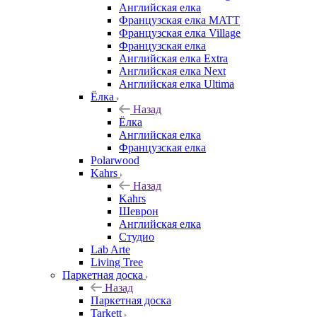
Английская елка
Французская елка MATT
Французская елка Village
Французская елка
Английская елка Extra
Английская елка Next
Английская елка Ultima
Ёлка
Назад
Ёлка
Английская елка
Французская елка
Polarwood
Kahrs
Назад
Kahrs
Шеврон
Английская елка
Студио
Lab Arte
Living Tree
Паркетная доска
Назад
Паркетная доска
Tarkett