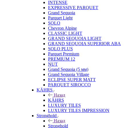
INTENSE
EXPRESSIVE PARQUET
Grand Sequoia
Parquet Light
SOLO
Chevron Alpine
CLASSIC LIGHT
GRAND SEQUOIA LIGHT
GRAND SEQUOIA SUPERIOR ABA
SOLO PLUS
Parquet Premium
PREMIUM 12
NUT
Grand Sequoia (5 мм)
Grand Sequoia Village
ECLIPSE SUPER MATT
PARQUET SIROCCO
KÄHRS
Назад
KÄHRS
LUXURY TILES
LUXURY TILES IMPRESSION
Stronghold
Назад
Stronghold