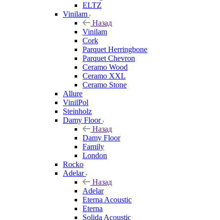
ELTZ
Vinilam
Назад
Vinilam
Cork
Parquet Herringbone
Parquet Chevron
Ceramo Wood
Ceramo XXL
Ceramo Stone
Allure
VinilPol
Steinholz
Damy Floor
Назад
Damy Floor
Family
London
Rocko
Adelar
Назад
Adelar
Eterna Acoustic
Eterna
Solida Acoustic