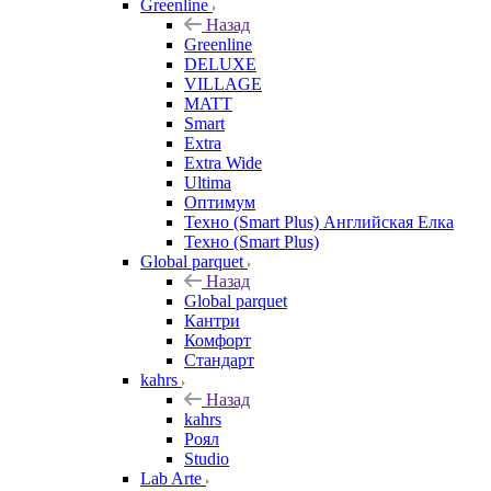
Greenline
Назад
Greenline
DELUXE
VILLAGE
MATT
Smart
Extra
Extra Wide
Ultima
Оптимум
Техно (Smart Plus) Английская Елка
Техно (Smart Plus)
Global parquet
Назад
Global parquet
Кантри
Комфорт
Стандарт
kahrs
Назад
kahrs
Роял
Studio
Lab Arte