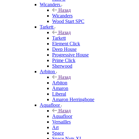
Wicanders
Назад
Wicanders
Wood Start SPC
Tarkett
Назад
Tarkett
Element Click
Deep House
Progressive House
Prime Click
Sherwood
Arbiton
Назад
Arbiton
Amaron
Liberal
Amaron Herringbone
Aquafloor
Назад
Aquafloor
Versailles
Art
Space
Space Nuts XL