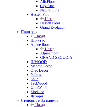
AlixFloor
City Line
Natural Line
Hessen Floor
Назад
Hessen Floor
Grand Evolution
Плинтус
Назад
Плинтус
Alpine floor
Назад
Alpine floor
GRAND SEQUOIA
HIWOOD
Madest Decor
Orac Decor
Pedross
Solid
TeckWood
UltraWood
Moduleo
Ликорн
Стеновые и 3д панели
Назад