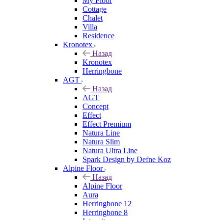
My Floor
Cottage
Chalet
Villa
Residence
Kronotex
Назад
Kronotex
Herringbone
AGT
Назад
AGT
Concept
Effect
Effect Premium
Natura Line
Natura Slim
Natura Ultra Line
Spark Design by Defne Koz
Alpine Floor
Назад
Alpine Floor
Aura
Herringbone 12
Herringbone 8