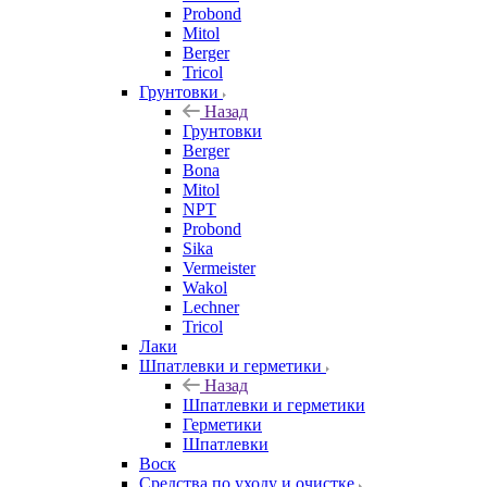
Probond
Mitol
Berger
Tricol
Грунтовки
Назад
Грунтовки
Berger
Bona
Mitol
NPT
Probond
Sika
Vermeister
Wakol
Lechner
Tricol
Лаки
Шпатлевки и герметики
Назад
Шпатлевки и герметики
Герметики
Шпатлевки
Воск
Средства по уходу и очистке