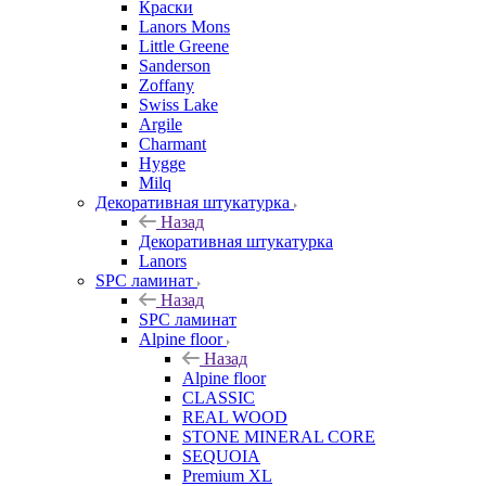
Краски
Lanors Mons
Little Greene
Sanderson
Zoffany
Swiss Lake
Argile
Charmant
Hygge
Milq
Декоративная штукатурка
Назад
Декоративная штукатурка
Lanors
SPC ламинат
Назад
SPC ламинат
Alpine floor
Назад
Alpine floor
CLASSIC
REAL WOOD
STONE MINERAL CORE
SEQUOIA
Premium XL