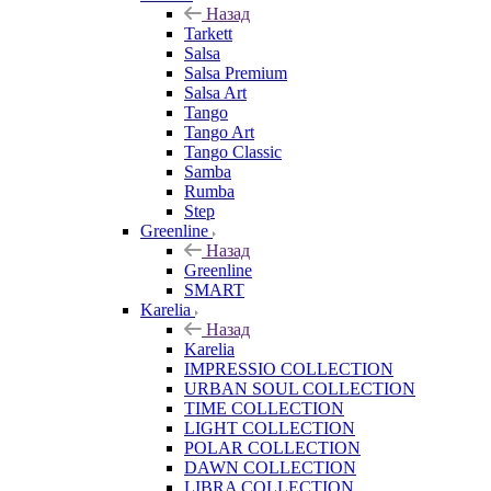
Назад
Tarkett
Salsa
Salsa Premium
Salsa Art
Tango
Tango Art
Tango Classic
Samba
Rumba
Step
Greenline
Назад
Greenline
SMART
Karelia
Назад
Karelia
IMPRESSIO COLLECTION
URBAN SOUL COLLECTION
TIME COLLECTION
LIGHT COLLECTION
POLAR COLLECTION
DAWN COLLECTION
LIBRA COLLECTION