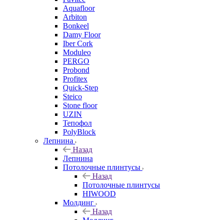
Aquafloor
Arbiton
Bonkeel
Damy Floor
Iber Cork
Moduleo
PERGO
Probond
Profitex
Quick-Step
Steico
Stone floor
UZIN
Тепофол
PolyBlock
Лепнина
Назад
Лепнина
Потолочные плинтусы
Назад
Потолочные плинтусы
HIWOOD
Молдинг
Назад