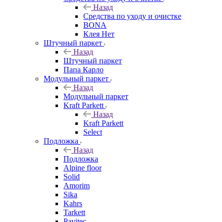
Назад
Средства по уходу и очистке
BONA
Клея Нет
Штучный паркет
Назад
Штучный паркет
Папа Карло
Модульный паркет
Назад
Модульный паркет
Kraft Parkett
Назад
Kraft Parkett
Select
Подложка
Назад
Подложка
Alpine floor
Solid
Amorim
Sika
Kahrs
Tarkett
Pavitec