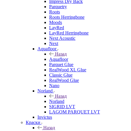
Impress Dry Back
Parquetry
Roots
Roots Herringbone
Moods
LayRed
LayRed Herringbone
Next Acoustic
Next
Aquafloor
Назад
Aquafloor
Parquet Glue
RealWood XL Glue
Classic Glue
RealWood Glue
Nano
Norland
Назад
Norland
SIGRID LVT
LAGOM PARQUET LVT
Invictus
Краски
Назад