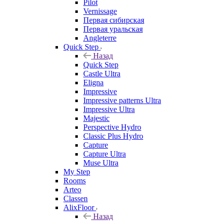
Pilot
Vernissage
Первая сибирская
Первая уральская
Angleterre
Quick Step
Назад
Quick Step
Castle Ultra
Eligna
Impressive
Impressive patterns Ultra
Impressive Ultra
Majestic
Perspective Hydro
Classic Plus Hydro
Capture
Capture Ultra
Muse Ultra
My Step
Rooms
Arteo
Classen
AlixFloor
Назад