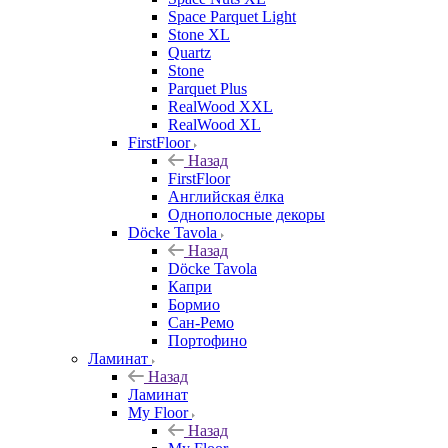
Space Parquet Light
Stone XL
Quartz
Stone
Parquet Plus
RealWood XXL
RealWood XL
FirstFloor
Назад
FirstFloor
Английская ёлка
Однополосные декоры
Döcke Tavola
Назад
Döcke Tavola
Капри
Бормио
Сан-Ремо
Портофино
Ламинат
Назад
Ламинат
My Floor
Назад