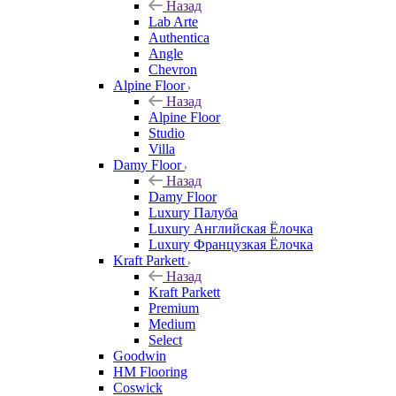
Назад
Lab Arte
Authentica
Angle
Chevron
Alpine Floor
Назад
Alpine Floor
Studio
Villa
Damy Floor
Назад
Damy Floor
Luxury Палуба
Luxury Английская Ёлочка
Luxury Французкая Ёлочка
Kraft Parkett
Назад
Kraft Parkett
Premium
Medium
Select
Goodwin
HM Flooring
Coswick