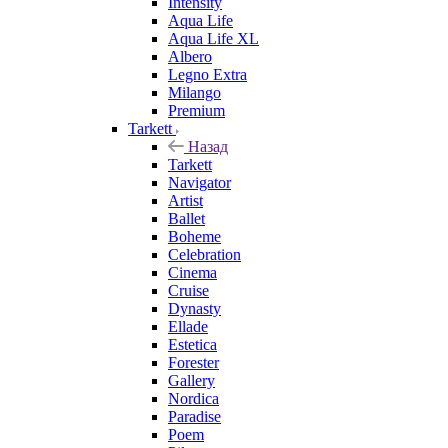
Intensity
Aqua Life
Aqua Life XL
Albero
Legno Extra
Milango
Premium
Tarkett
Назад
Tarkett
Navigator
Artist
Ballet
Boheme
Celebration
Cinema
Cruise
Dynasty
Ellade
Estetica
Forester
Gallery
Nordica
Paradise
Poem