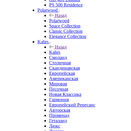
PS 500 Residence
Polarwood
Назад
Polarwood
Space Collection
Classic Collection
Elegance Collection
Kahrs
Назад
Kahrs
Смоланд
Столичная
Скандинавская
Европейская
Американская
Мировая
Песочная
Новая Классика
Гармония
Европейский Ренесанс
Авторская
Променад
Геталанд
Люкс