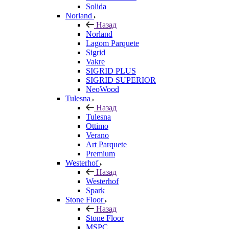
Solida
Norland
Назад
Norland
Lagom Parquete
Sigrid
Vakre
SIGRID PLUS
SIGRID SUPERIOR
NeoWood
Tulesna
Назад
Tulesna
Ottimo
Verano
Art Parquete
Premium
Westerhof
Назад
Westerhof
Spark
Stone Floor
Назад
Stone Floor
MSPC