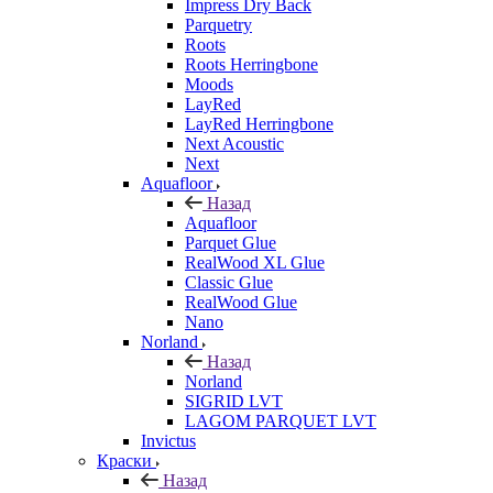
Impress Dry Back
Parquetry
Roots
Roots Herringbone
Moods
LayRed
LayRed Herringbone
Next Acoustic
Next
Aquafloor
Назад
Aquafloor
Parquet Glue
RealWood XL Glue
Classic Glue
RealWood Glue
Nano
Norland
Назад
Norland
SIGRID LVT
LAGOM PARQUET LVT
Invictus
Краски
Назад