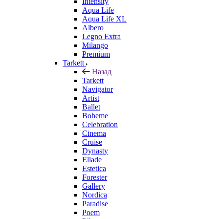
Intensity
Aqua Life
Aqua Life XL
Albero
Legno Extra
Milango
Premium
Tarkett
Назад
Tarkett
Navigator
Artist
Ballet
Boheme
Celebration
Cinema
Cruise
Dynasty
Ellade
Estetica
Forester
Gallery
Nordica
Paradise
Poem