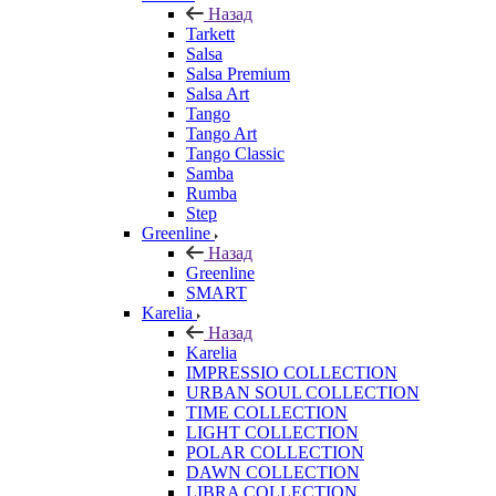
Назад
Tarkett
Salsa
Salsa Premium
Salsa Art
Tango
Tango Art
Tango Classic
Samba
Rumba
Step
Greenline
Назад
Greenline
SMART
Karelia
Назад
Karelia
IMPRESSIO COLLECTION
URBAN SOUL COLLECTION
TIME COLLECTION
LIGHT COLLECTION
POLAR COLLECTION
DAWN COLLECTION
LIBRA COLLECTION