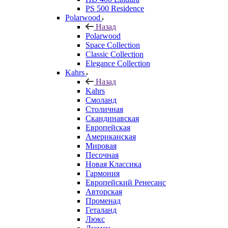
PS 500 Residence
Polarwood
Назад
Polarwood
Space Collection
Classic Collection
Elegance Collection
Kahrs
Назад
Kahrs
Смоланд
Столичная
Скандинавская
Европейская
Американская
Мировая
Песочная
Новая Классика
Гармония
Европейский Ренесанс
Авторская
Променад
Геталанд
Люкс