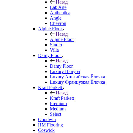
Назад
Lab Arte
Authentica
Angle
Chevron
Alpine Floor
Назад
Alpine Floor
Studio
Villa
Damy Floor
Назад
Damy Floor
Luxury Палуба
Luxury Английская Ёлочка
Luxury Французкая Ёлочка
Kraft Parkett
Назад
Kraft Parkett
Premium
Medium
Select
Goodwin
HM Flooring
Coswick