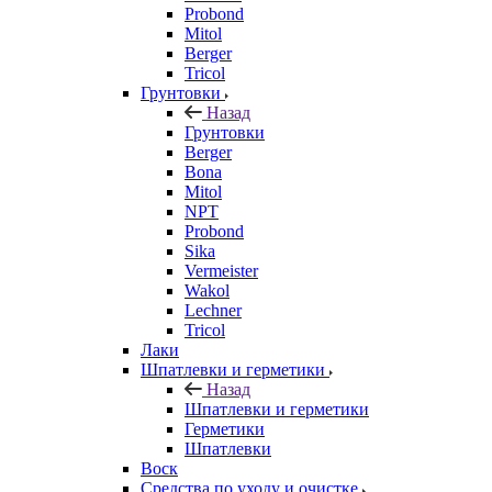
Probond
Mitol
Berger
Tricol
Грунтовки
Назад
Грунтовки
Berger
Bona
Mitol
NPT
Probond
Sika
Vermeister
Wakol
Lechner
Tricol
Лаки
Шпатлевки и герметики
Назад
Шпатлевки и герметики
Герметики
Шпатлевки
Воск
Средства по уходу и очистке