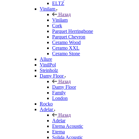
ELTZ
Vinilam
Назад
Vinilam
Cork
Parquet Herringbone
Parquet Chevron
Ceramo Wood
Ceramo XXL
Ceramo Stone
Allure
VinilPol
Steinholz
Damy Floor
Назад
Damy Floor
Family
London
Rocko
Adelar
Назад
Adelar
Eterna Acoustic
Eterna
Solida Acoustic