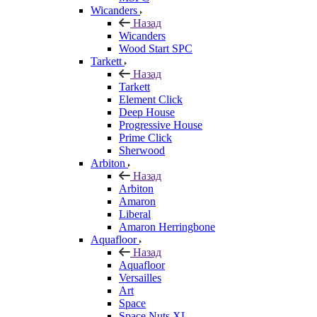
Wicanders
Назад
Wicanders
Wood Start SPC
Tarkett
Назад
Tarkett
Element Click
Deep House
Progressive House
Prime Click
Sherwood
Arbiton
Назад
Arbiton
Amaron
Liberal
Amaron Herringbone
Aquafloor
Назад
Aquafloor
Versailles
Art
Space
Space Nuts XL