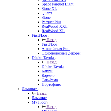
Space Parquet Light
Stone XL
Quartz
Stone
Parquet Plus
RealWood XXL
RealWood XL
FirstFloor
Назад
FirstFloor
Английская ёлка
Однополосные декоры
Döcke Tavola
Назад
Döcke Tavola
Капри
Бормио
Сан-Ремо
Портофино
Ламинат
Назад
Ламинат
My Floor
Назад