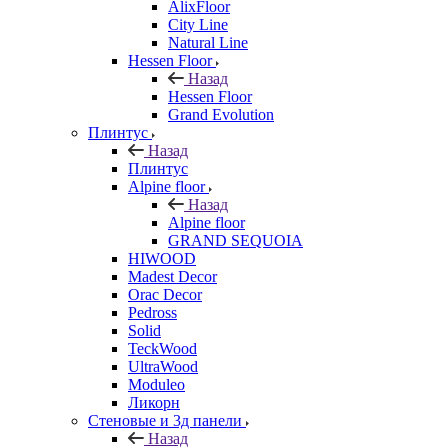
AlixFloor
City Line
Natural Line
Hessen Floor
Назад
Hessen Floor
Grand Evolution
Плинтус
Назад
Плинтус
Alpine floor
Назад
Alpine floor
GRAND SEQUOIA
HIWOOD
Madest Decor
Orac Decor
Pedross
Solid
TeckWood
UltraWood
Moduleo
Ликорн
Стеновые и 3д панели
Назад