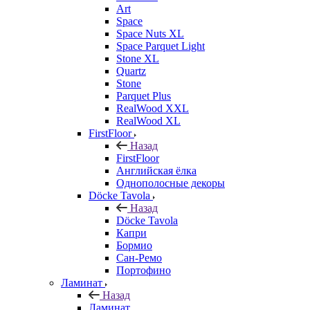
Art
Space
Space Nuts XL
Space Parquet Light
Stone XL
Quartz
Stone
Parquet Plus
RealWood XXL
RealWood XL
FirstFloor
Назад
FirstFloor
Английская ёлка
Однополосные декоры
Döcke Tavola
Назад
Döcke Tavola
Капри
Бормио
Сан-Ремо
Портофино
Ламинат
Назад
Ламинат