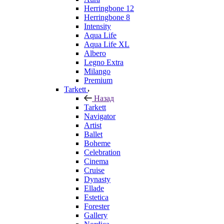
Herringbone 12
Herringbone 8
Intensity
Aqua Life
Aqua Life XL
Albero
Legno Extra
Milango
Premium
Tarkett
Назад
Tarkett
Navigator
Artist
Ballet
Boheme
Celebration
Cinema
Cruise
Dynasty
Ellade
Estetica
Forester
Gallery