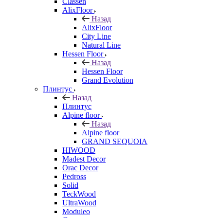
Classen
AlixFloor
Назад
AlixFloor
City Line
Natural Line
Hessen Floor
Назад
Hessen Floor
Grand Evolution
Плинтус
Назад
Плинтус
Alpine floor
Назад
Alpine floor
GRAND SEQUOIA
HIWOOD
Madest Decor
Orac Decor
Pedross
Solid
TeckWood
UltraWood
Moduleo