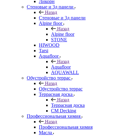
Ликорн
Стеновые и 3д панели
Назад
Стеновые и 3д панели
Alpine floor
Назад
Alpine floor
STONE
HIWOOD
Tarsi
Aquafloor
Назад
Aquafloor
AQUAWALL
Обустройство террас
Назад
Обустройство террас
Террасная доска
Назад
Террасная доска
CM Decking
Профессиональная химия
Назад
Профессиональная химия
Масла