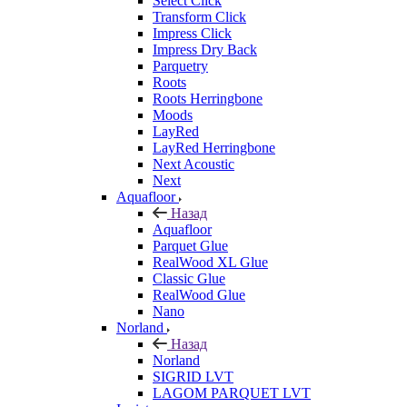
Select Click
Transform Click
Impress Click
Impress Dry Back
Parquetry
Roots
Roots Herringbone
Moods
LayRed
LayRed Herringbone
Next Acoustic
Next
Aquafloor
Назад
Aquafloor
Parquet Glue
RealWood XL Glue
Classic Glue
RealWood Glue
Nano
Norland
Назад
Norland
SIGRID LVT
LAGOM PARQUET LVT