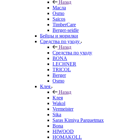
Назад
Масла
Osmo
Saicos
TimberCare
Berger-seidle
Бейцы и морилки
Средства по уходу
Назад
Средства по уходу
BONA
LECHNER
TRICOL
Berger
Osmo
Клея
Назад
Клея
Wakol
Vermeister
Sika
Saras Kimiya Parquetmax
Bona
HIWOOD
HOMAKOLL