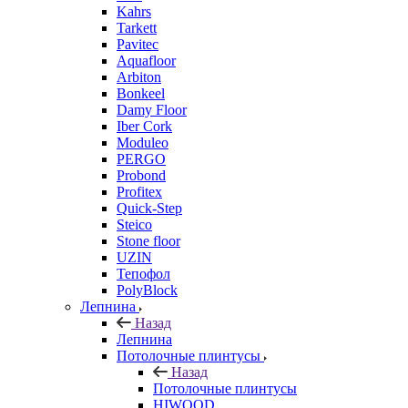
Kahrs
Tarkett
Pavitec
Aquafloor
Arbiton
Bonkeel
Damy Floor
Iber Cork
Moduleo
PERGO
Probond
Profitex
Quick-Step
Steico
Stone floor
UZIN
Тепофол
PolyBlock
Лепнина
Назад
Лепнина
Потолочные плинтусы
Назад
Потолочные плинтусы
HIWOOD