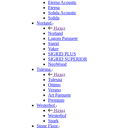
Eterna Acoustic
Eterna
Solida Acoustic
Solida
Norland
Назад
Norland
Lagom Parquete
Sigrid
Vakre
SIGRID PLUS
SIGRID SUPERIOR
NeoWood
Tulesna
Назад
Tulesna
Ottimo
Verano
Art Parquete
Premium
Westerhof
Назад
Westerhof
Spark
Stone Floor