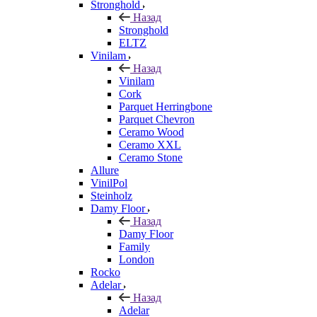
Stronghold
Назад
Stronghold
ELTZ
Vinilam
Назад
Vinilam
Cork
Parquet Herringbone
Parquet Chevron
Ceramo Wood
Ceramo XXL
Ceramo Stone
Allure
VinilPol
Steinholz
Damy Floor
Назад
Damy Floor
Family
London
Rocko
Adelar
Назад
Adelar