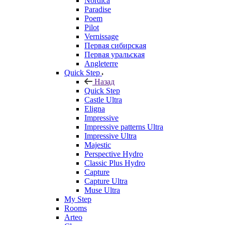
Nordica
Paradise
Poem
Pilot
Vernissage
Первая сибирская
Первая уральская
Angleterre
Quick Step
Назад
Quick Step
Castle Ultra
Eligna
Impressive
Impressive patterns Ultra
Impressive Ultra
Majestic
Perspective Hydro
Classic Plus Hydro
Capture
Capture Ultra
Muse Ultra
My Step
Rooms
Arteo