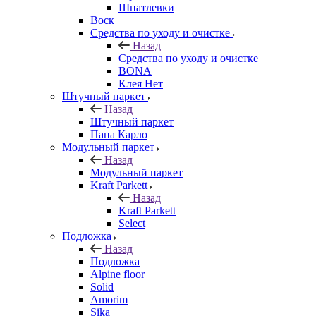
Шпатлевки
Воск
Средства по уходу и очистке
Назад
Средства по уходу и очистке
BONA
Клея Нет
Штучный паркет
Назад
Штучный паркет
Папа Карло
Модульный паркет
Назад
Модульный паркет
Kraft Parkett
Назад
Kraft Parkett
Select
Подложка
Назад
Подложка
Alpine floor
Solid
Amorim
Sika