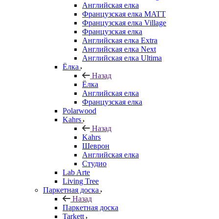
Английская елка
Французская елка MATT
Французская елка Village
Французская елка
Английская елка Extra
Английская елка Next
Английская елка Ultima
Ёлка
Назад
Ёлка
Английская елка
Французская елка
Polarwood
Kahrs
Назад
Kahrs
Шеврон
Английская елка
Студио
Lab Arte
Living Tree
Паркетная доска
Назад
Паркетная доска
Tarkett