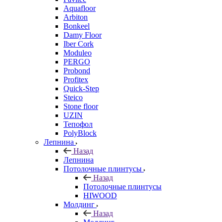
Aquafloor
Arbiton
Bonkeel
Damy Floor
Iber Cork
Moduleo
PERGO
Probond
Profitex
Quick-Step
Steico
Stone floor
UZIN
Тепофол
PolyBlock
Лепнина
Назад
Лепнина
Потолочные плинтусы
Назад
Потолочные плинтусы
HIWOOD
Молдинг
Назад