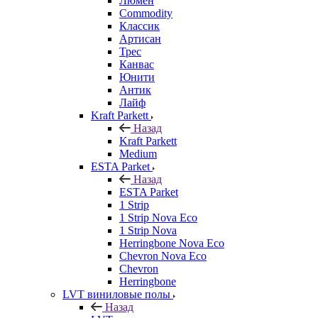
Люмен
Commodity
Классик
Артисан
Трес
Канвас
Юнити
Антик
Лайф
Kraft Parkett
Назад
Kraft Parkett
Medium
ESTA Parket
Назад
ESTA Parket
1 Strip
1 Strip Nova Eco
1 Strip Nova
Herringbone Nova Eco
Chevron Nova Eco
Chevron
Herringbone
LVT виниловые полы
Назад