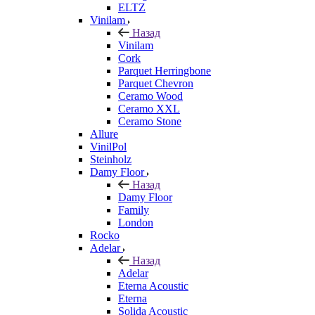
ELTZ
Vinilam
Назад
Vinilam
Cork
Parquet Herringbone
Parquet Chevron
Ceramo Wood
Ceramo XXL
Ceramo Stone
Allure
VinilPol
Steinholz
Damy Floor
Назад
Damy Floor
Family
London
Rocko
Adelar
Назад
Adelar
Eterna Acoustic
Eterna
Solida Acoustic