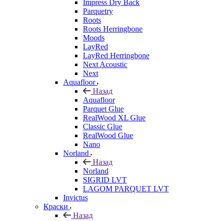
Impress Dry Back
Parquetry
Roots
Roots Herringbone
Moods
LayRed
LayRed Herringbone
Next Acoustic
Next
Aquafloor
Назад
Aquafloor
Parquet Glue
RealWood XL Glue
Classic Glue
RealWood Glue
Nano
Norland
Назад
Norland
SIGRID LVT
LAGOM PARQUET LVT
Invictus
Краски
Назад