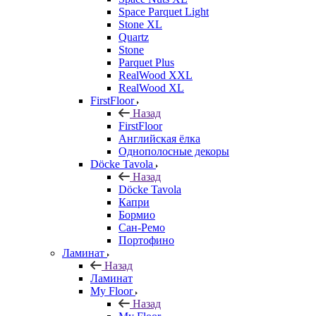
Space Parquet Light
Stone XL
Quartz
Stone
Parquet Plus
RealWood XXL
RealWood XL
FirstFloor
Назад
FirstFloor
Английская ёлка
Однополосные декоры
Döcke Tavola
Назад
Döcke Tavola
Капри
Бормио
Сан-Ремо
Портофино
Ламинат
Назад
Ламинат
My Floor
Назад