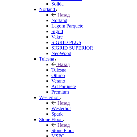
Solida
Norland
Назад
Norland
Lagom Parquete
Sigrid
Vakre
SIGRID PLUS
SIGRID SUPERIOR
NeoWood
Tulesna
Назад
Tulesna
Ottimo
Verano
Art Parquete
Premium
Westerhof
Назад
Westerhof
Spark
Stone Floor
Назад
Stone Floor
MSPC