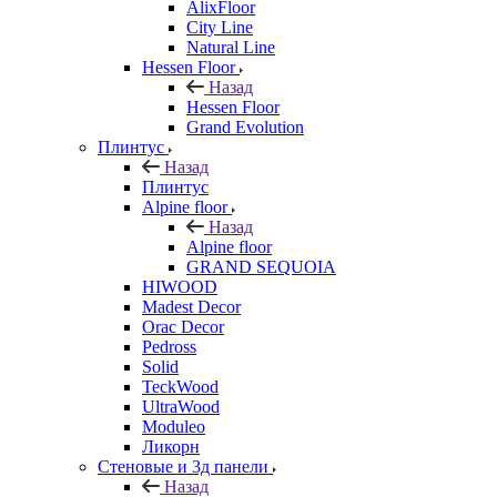
AlixFloor
City Line
Natural Line
Hessen Floor
Назад
Hessen Floor
Grand Evolution
Плинтус
Назад
Плинтус
Alpine floor
Назад
Alpine floor
GRAND SEQUOIA
HIWOOD
Madest Decor
Orac Decor
Pedross
Solid
TeckWood
UltraWood
Moduleo
Ликорн
Стеновые и 3д панели
Назад