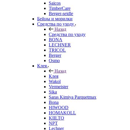
Saicos
TimberCare
Berger-seidle
Бейцы и морилки
Средства по уходу
Назад
Средства по уходу
BONA
LECHNER
TRICOL
Berger
Osmo
Клея
Назад
Клея
Wakol
Vermeister
Sika
Saras Kimiya Parquetmax
Bona
HIWOOD
HOMAKOLL
KIILTO
NPT
Lechner