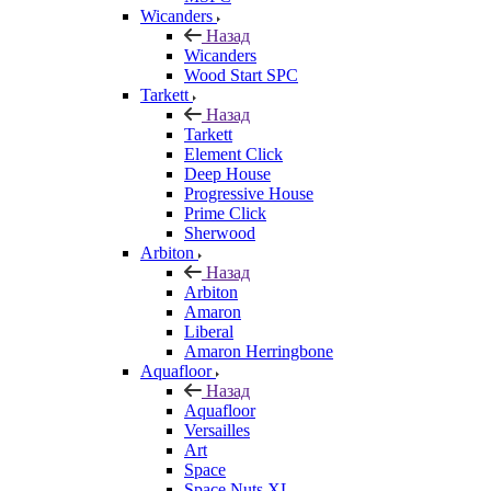
Wicanders
Назад
Wicanders
Wood Start SPC
Tarkett
Назад
Tarkett
Element Click
Deep House
Progressive House
Prime Click
Sherwood
Arbiton
Назад
Arbiton
Amaron
Liberal
Amaron Herringbone
Aquafloor
Назад
Aquafloor
Versailles
Art
Space
Space Nuts XL