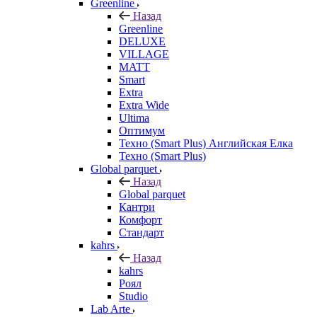
Greenline
Назад
Greenline
DELUXE
VILLAGE
MATT
Smart
Extra
Extra Wide
Ultima
Оптимум
Техно (Smart Plus) Английская Елка
Техно (Smart Plus)
Global parquet
Назад
Global parquet
Кантри
Комфорт
Стандарт
kahrs
Назад
kahrs
Роял
Studio
Lab Arte