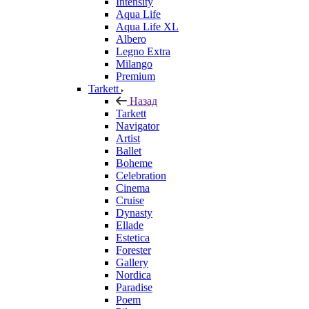
Intensity
Aqua Life
Aqua Life XL
Albero
Legno Extra
Milango
Premium
Tarkett
Назад
Tarkett
Navigator
Artist
Ballet
Boheme
Celebration
Cinema
Cruise
Dynasty
Ellade
Estetica
Forester
Gallery
Nordica
Paradise
Poem