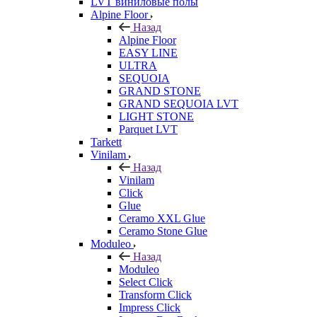
LVT виниловые полы
Alpine Floor
Назад
Alpine Floor
EASY LINE
ULTRA
SEQUOIA
GRAND STONE
GRAND SEQUOIA LVT
LIGHT STONE
Parquet LVT
Tarkett
Vinilam
Назад
Vinilam
Click
Glue
Ceramo XXL Glue
Ceramo Stone Glue
Moduleo
Назад
Moduleo
Select Click
Transform Click
Impress Click