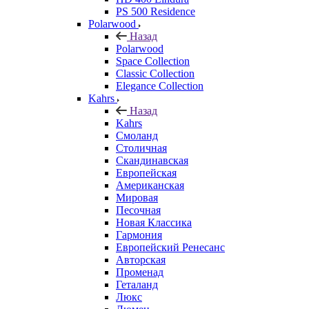
PS 500 Residence
Polarwood
Назад
Polarwood
Space Collection
Classic Collection
Elegance Collection
Kahrs
Назад
Kahrs
Смоланд
Столичная
Скандинавская
Европейская
Американская
Мировая
Песочная
Новая Классика
Гармония
Европейский Ренесанс
Авторская
Променад
Геталанд
Люкс