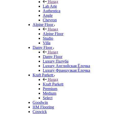
Назад
Lab Arte
Authentica
Angle
Chevron
Alpine Floor
Назад
Alpine Floor
Studio
Villa
Damy Floor
Назад
Damy Floor
Luxury Палуба
Luxury Английская Ёлочка
Luxury Французкая Ёлочка
Kraft Parkett
Назад
Kraft Parkett
Premium
Medium
Select
Goodwin
HM Flooring
Coswick