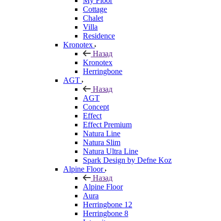
My Floor
Cottage
Chalet
Villa
Residence
Kronotex
Назад
Kronotex
Herringbone
AGT
Назад
AGT
Concept
Effect
Effect Premium
Natura Line
Natura Slim
Natura Ultra Line
Spark Design by Defne Koz
Alpine Floor
Назад
Alpine Floor
Aura
Herringbone 12
Herringbone 8