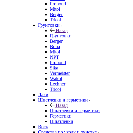
Probond
Mitol
Berger
Tricol
Грунтовки
Назад
Грунтовки
Berger
Bona
Mitol
NPT
Probond
Sika
Vermeister
Wakol
Lechner
Tricol
Лаки
Шпатлевки и герметики
Назад
Шпатлевки и герметики
Герметики
Шпатлевки
Воск
Средства по уходу и очистке