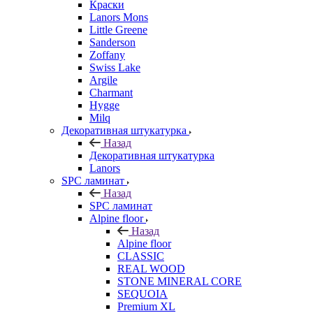
Краски
Lanors Mons
Little Greene
Sanderson
Zoffany
Swiss Lake
Argile
Charmant
Hygge
Milq
Декоративная штукатурка
Назад
Декоративная штукатурка
Lanors
SPC ламинат
Назад
SPC ламинат
Alpine floor
Назад
Alpine floor
CLASSIC
REAL WOOD
STONE MINERAL CORE
SEQUOIA
Premium XL