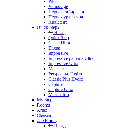
Pilot
Vernissage
Первая сибирская
Первая уральская
Angleterre
Quick Step
Назад
Quick Step
Castle Ultra
Eligna
Impressive
Impressive patterns Ultra
Impressive Ultra
Majestic
Perspective Hydro
Classic Plus Hydro
Capture
Capture Ultra
Muse Ultra
My Step
Rooms
Arteo
Classen
AlixFloor
Назад