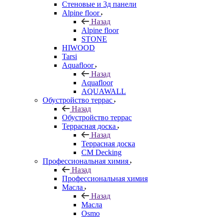
Стеновые и 3д панели
Alpine floor
Назад
Alpine floor
STONE
HIWOOD
Tarsi
Aquafloor
Назад
Aquafloor
AQUAWALL
Обустройство террас
Назад
Обустройство террас
Террасная доска
Назад
Террасная доска
CM Decking
Профессиональная химия
Назад
Профессиональная химия
Масла
Назад
Масла
Osmo