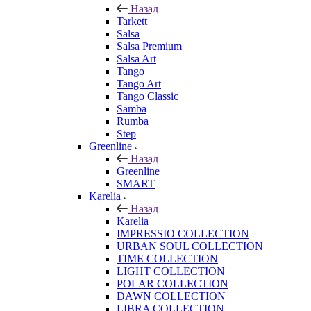
Назад
Tarkett
Salsa
Salsa Premium
Salsa Art
Tango
Tango Art
Tango Classic
Samba
Rumba
Step
Greenline
Назад
Greenline
SMART
Karelia
Назад
Karelia
IMPRESSIO COLLECTION
URBAN SOUL COLLECTION
TIME COLLECTION
LIGHT COLLECTION
POLAR COLLECTION
DAWN COLLECTION
LIBRA COLLECTION