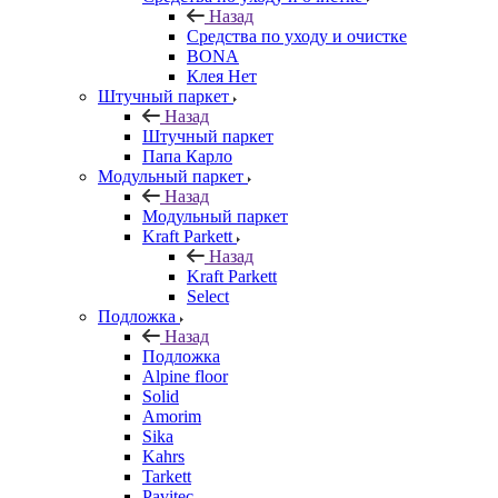
Назад
Средства по уходу и очистке
BONA
Клея Нет
Штучный паркет
Назад
Штучный паркет
Папа Карло
Модульный паркет
Назад
Модульный паркет
Kraft Parkett
Назад
Kraft Parkett
Select
Подложка
Назад
Подложка
Alpine floor
Solid
Amorim
Sika
Kahrs
Tarkett
Pavitec