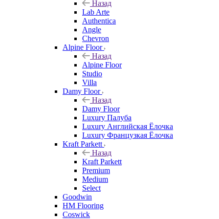
Назад
Lab Arte
Authentica
Angle
Chevron
Alpine Floor
Назад
Alpine Floor
Studio
Villa
Damy Floor
Назад
Damy Floor
Luxury Палуба
Luxury Английская Ёлочка
Luxury Французкая Ёлочка
Kraft Parkett
Назад
Kraft Parkett
Premium
Medium
Select
Goodwin
HM Flooring
Coswick