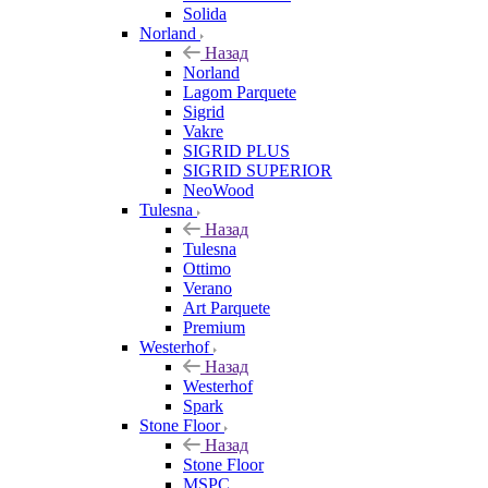
Solida
Norland
Назад
Norland
Lagom Parquete
Sigrid
Vakre
SIGRID PLUS
SIGRID SUPERIOR
NeoWood
Tulesna
Назад
Tulesna
Ottimo
Verano
Art Parquete
Premium
Westerhof
Назад
Westerhof
Spark
Stone Floor
Назад
Stone Floor
MSPC