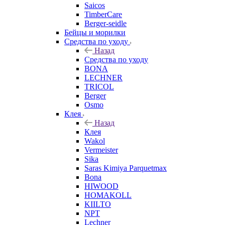
Saicos
TimberCare
Berger-seidle
Бейцы и морилки
Средства по уходу
Назад
Средства по уходу
BONA
LECHNER
TRICOL
Berger
Osmo
Клея
Назад
Клея
Wakol
Vermeister
Sika
Saras Kimiya Parquetmax
Bona
HIWOOD
HOMAKOLL
KIILTO
NPT
Lechner