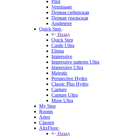
Pilot
Vernissage
Первая сибирская
Первая уральская
Angleterre
Quick Step
Назад
Quick Step
Castle Ultra
Eligna
Impressive
Impressive patterns Ultra
Impressive Ultra
Majestic
Perspective Hydro
Classic Plus Hydro
Capture
Capture Ultra
Muse Ultra
My Step
Rooms
Arteo
Classen
AlixFloor
Назад