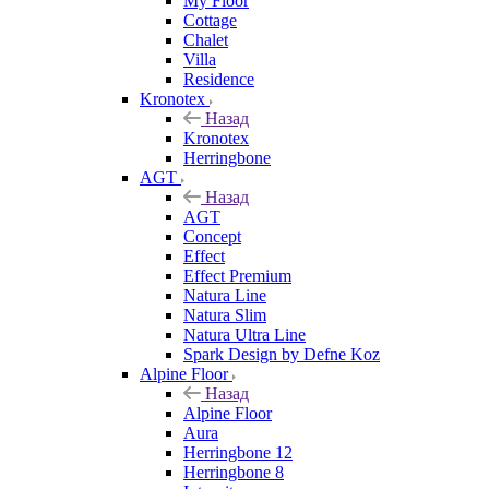
My Floor
Cottage
Chalet
Villa
Residence
Kronotex
Назад
Kronotex
Herringbone
AGT
Назад
AGT
Concept
Effect
Effect Premium
Natura Line
Natura Slim
Natura Ultra Line
Spark Design by Defne Koz
Alpine Floor
Назад
Alpine Floor
Aura
Herringbone 12
Herringbone 8