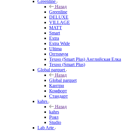
Greenline
Назад
Greenline
DELUXE
VILLAGE
MATT
Smart
Extra
Extra Wide
Ultima
Оптимум
Техно (Smart Plus) Английская Елка
Техно (Smart Plus)
Global parquet
Назад
Global parquet
Кантри
Комфорт
Стандарт
kahrs
Назад
kahrs
Роял
Studio
Lab Arte