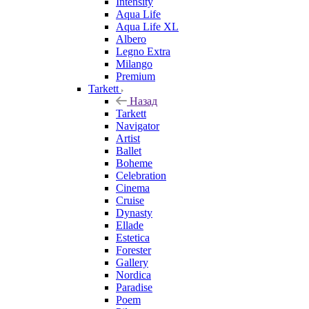
Intensity
Aqua Life
Aqua Life XL
Albero
Legno Extra
Milango
Premium
Tarkett
Назад
Tarkett
Navigator
Artist
Ballet
Boheme
Celebration
Cinema
Cruise
Dynasty
Ellade
Estetica
Forester
Gallery
Nordica
Paradise
Poem