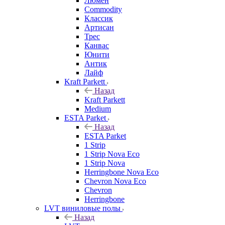
Люмен
Commodity
Классик
Артисан
Трес
Канвас
Юнити
Антик
Лайф
Kraft Parkett
Назад
Kraft Parkett
Medium
ESTA Parket
Назад
ESTA Parket
1 Strip
1 Strip Nova Eco
1 Strip Nova
Herringbone Nova Eco
Chevron Nova Eco
Chevron
Herringbone
LVT виниловые полы
Назад