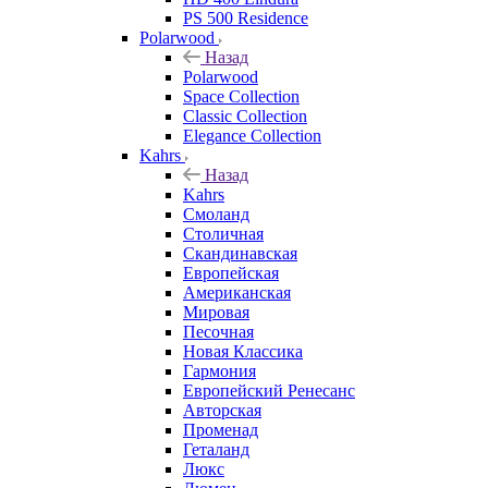
PS 500 Residence
Polarwood
Назад
Polarwood
Space Collection
Classic Collection
Elegance Collection
Kahrs
Назад
Kahrs
Смоланд
Столичная
Скандинавская
Европейская
Американская
Мировая
Песочная
Новая Классика
Гармония
Европейский Ренесанс
Авторская
Променад
Геталанд
Люкс