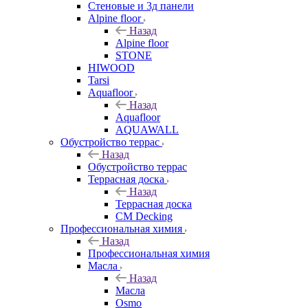
Стеновые и 3д панели
Alpine floor
Назад
Alpine floor
STONE
HIWOOD
Tarsi
Aquafloor
Назад
Aquafloor
AQUAWALL
Обустройство террас
Назад
Обустройство террас
Террасная доска
Назад
Террасная доска
CM Decking
Профессиональная химия
Назад
Профессиональная химия
Масла
Назад
Масла
Osmo