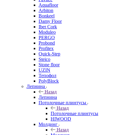
Aquafloor
Arbiton
Bonkeel
Damy Floor
Iber Cork
Moduleo
PERGO
Probond
Profitex
Quick-Step
Steico
Stone floor
UZIN
Тепофол
PolyBlock
Лепнина
Назад
Лепнина
Потолочные плинтусы
Назад
Потолочные плинтусы
HIWOOD
Молдинг
Назад