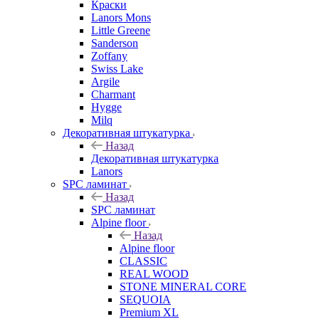
Краски
Lanors Mons
Little Greene
Sanderson
Zoffany
Swiss Lake
Argile
Charmant
Hygge
Milq
Декоративная штукатурка
Назад
Декоративная штукатурка
Lanors
SPC ламинат
Назад
SPC ламинат
Alpine floor
Назад
Alpine floor
CLASSIC
REAL WOOD
STONE MINERAL CORE
SEQUOIA
Premium XL