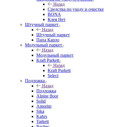
Назад
Средства по уходу и очистке
BONA
Клея Нет
Штучный паркет
Назад
Штучный паркет
Папа Карло
Модульный паркет
Назад
Модульный паркет
Kraft Parkett
Назад
Kraft Parkett
Select
Подложка
Назад
Подложка
Alpine floor
Solid
Amorim
Sika
Kahrs
Tarkett
Pavitec