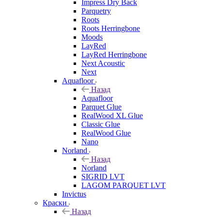
Impress Dry Back
Parquetry
Roots
Roots Herringbone
Moods
LayRed
LayRed Herringbone
Next Acoustic
Next
Aquafloor
Назад
Aquafloor
Parquet Glue
RealWood XL Glue
Classic Glue
RealWood Glue
Nano
Norland
Назад
Norland
SIGRID LVT
LAGOM PARQUET LVT
Invictus
Краски
Назад