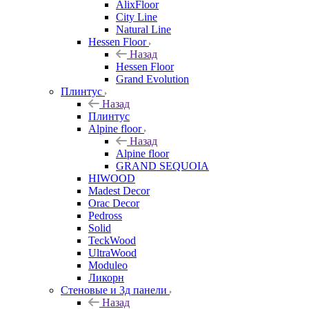
AlixFloor
City Line
Natural Line
Hessen Floor
Назад
Hessen Floor
Grand Evolution
Плинтус
Назад
Плинтус
Alpine floor
Назад
Alpine floor
GRAND SEQUOIA
HIWOOD
Madest Decor
Orac Decor
Pedross
Solid
TeckWood
UltraWood
Moduleo
Ликорн
Стеновые и 3д панели
Назад