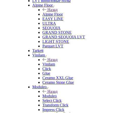
LVT виниловые полы
Alpine Floor
Назад
Alpine Floor
EASY LINE
ULTRA
SEQUOIA
GRAND STONE
GRAND SEQUOIA LVT
LIGHT STONE
Parquet LVT
Tarkett
Vinilam
Назад
Vinilam
Click
Glue
Ceramo XXL Glue
Ceramo Stone Glue
Moduleo
Назад
Moduleo
Select Click
Transform Click
Impress Click