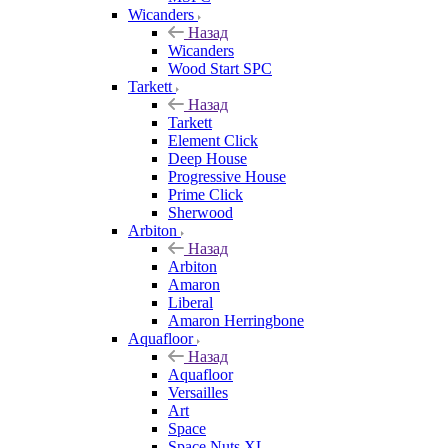
Wicanders
Назад
Wicanders
Wood Start SPC
Tarkett
Назад
Tarkett
Element Click
Deep House
Progressive House
Prime Click
Sherwood
Arbiton
Назад
Arbiton
Amaron
Liberal
Amaron Herringbone
Aquafloor
Назад
Aquafloor
Versailles
Art
Space
Space Nuts XL