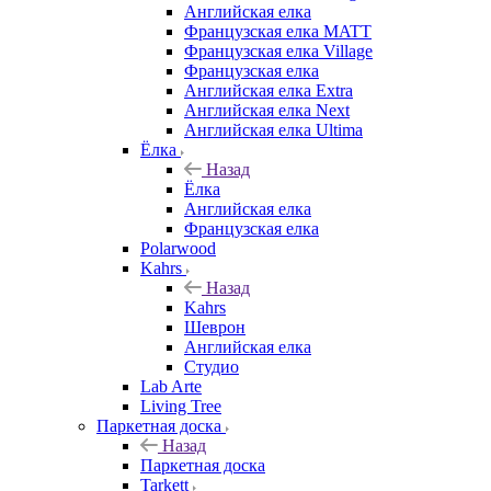
Английская елка
Французская елка MATT
Французская елка Village
Французская елка
Английская елка Extra
Английская елка Next
Английская елка Ultima
Ёлка
Назад
Ёлка
Английская елка
Французская елка
Polarwood
Kahrs
Назад
Kahrs
Шеврон
Английская елка
Студио
Lab Arte
Living Tree
Паркетная доска
Назад
Паркетная доска
Tarkett