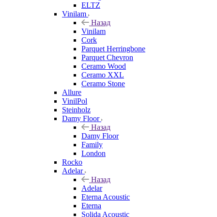
ELTZ
Vinilam
Назад
Vinilam
Cork
Parquet Herringbone
Parquet Chevron
Ceramo Wood
Ceramo XXL
Ceramo Stone
Allure
VinilPol
Steinholz
Damy Floor
Назад
Damy Floor
Family
London
Rocko
Adelar
Назад
Adelar
Eterna Acoustic
Eterna
Solida Acoustic