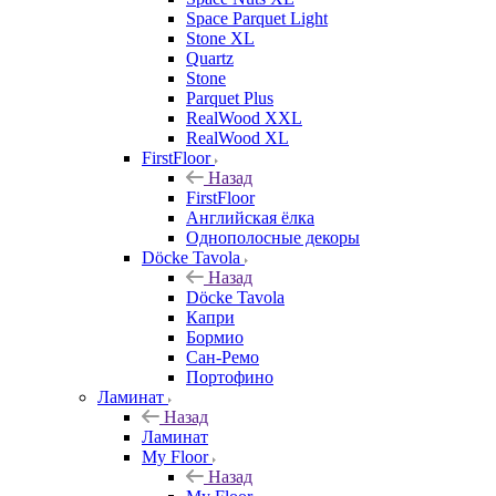
Space Parquet Light
Stone XL
Quartz
Stone
Parquet Plus
RealWood XXL
RealWood XL
FirstFloor
Назад
FirstFloor
Английская ёлка
Однополосные декоры
Döcke Tavola
Назад
Döcke Tavola
Капри
Бормио
Сан-Ремо
Портофино
Ламинат
Назад
Ламинат
My Floor
Назад