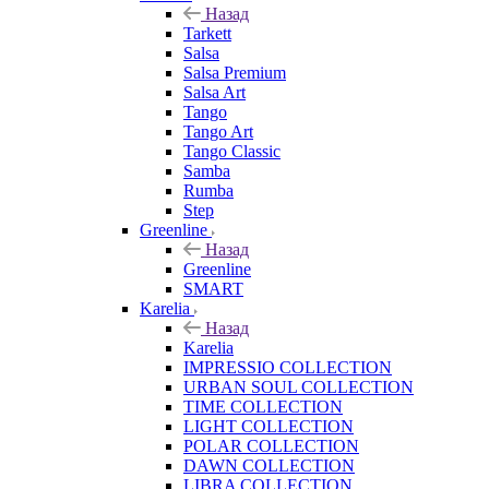
Назад
Tarkett
Salsa
Salsa Premium
Salsa Art
Tango
Tango Art
Tango Classic
Samba
Rumba
Step
Greenline
Назад
Greenline
SMART
Karelia
Назад
Karelia
IMPRESSIO COLLECTION
URBAN SOUL COLLECTION
TIME COLLECTION
LIGHT COLLECTION
POLAR COLLECTION
DAWN COLLECTION
LIBRA COLLECTION