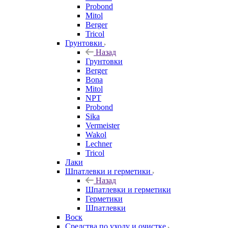
Probond
Mitol
Berger
Tricol
Грунтовки
Назад
Грунтовки
Berger
Bona
Mitol
NPT
Probond
Sika
Vermeister
Wakol
Lechner
Tricol
Лаки
Шпатлевки и герметики
Назад
Шпатлевки и герметики
Герметики
Шпатлевки
Воск
Средства по уходу и очистке