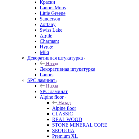
Краски
Lanors Mons
Little Greene
Sanderson
Zoffany
Swiss Lake
Argile
Charmant
Hygge
Milq
Декоративная штукатурка
Назад
Декоративная штукатурка
Lanors
SPC ламинат
Назад
SPC ламинат
Alpine floor
Назад
Alpine floor
CLASSIC
REAL WOOD
STONE MINERAL CORE
SEQUOIA
Premium XL