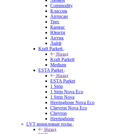
Люмен
Commodity
Классик
Артисан
Трес
Канвас
Юнити
Антик
Лайф
Kraft Parkett
Назад
Kraft Parkett
Medium
ESTA Parket
Назад
ESTA Parket
1 Strip
1 Strip Nova Eco
1 Strip Nova
Herringbone Nova Eco
Chevron Nova Eco
Chevron
Herringbone
LVT виниловые полы
Назад