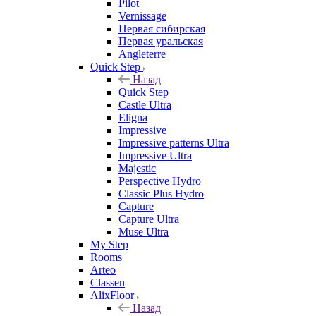
Pilot
Vernissage
Первая сибирская
Первая уральская
Angleterre
Quick Step
Назад
Quick Step
Castle Ultra
Eligna
Impressive
Impressive patterns Ultra
Impressive Ultra
Majestic
Perspective Hydro
Classic Plus Hydro
Capture
Capture Ultra
Muse Ultra
My Step
Rooms
Arteo
Classen
AlixFloor
Назад