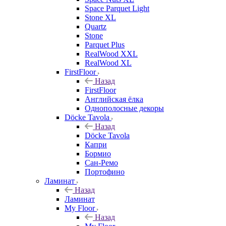
Space Parquet Light
Stone XL
Quartz
Stone
Parquet Plus
RealWood XXL
RealWood XL
FirstFloor
Назад
FirstFloor
Английская ёлка
Однополосные декоры
Döcke Tavola
Назад
Döcke Tavola
Капри
Бормио
Сан-Ремо
Портофино
Ламинат
Назад
Ламинат
My Floor
Назад