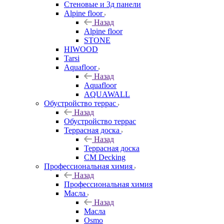
Стеновые и 3д панели
Alpine floor
Назад
Alpine floor
STONE
HIWOOD
Tarsi
Aquafloor
Назад
Aquafloor
AQUAWALL
Обустройство террас
Назад
Обустройство террас
Террасная доска
Назад
Террасная доска
CM Decking
Профессиональная химия
Назад
Профессиональная химия
Масла
Назад
Масла
Osmo