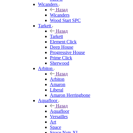
Wicanders
Назад
Wicanders
Wood Start SPC
Tarkett
Назад
Tarkett
Element Click
Deep House
Progressive House
Prime Click
Sherwood
Arbiton
Назад
Arbiton
Amaron
Liberal
Amaron Herringbone
Aquafloor
Назад
Aquafloor
Versailles
Art
Space
Space Nuts XL