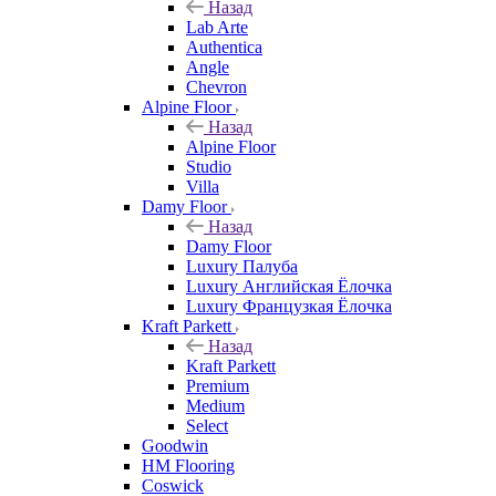
Назад
Lab Arte
Authentica
Angle
Chevron
Alpine Floor
Назад
Alpine Floor
Studio
Villa
Damy Floor
Назад
Damy Floor
Luxury Палуба
Luxury Английская Ёлочка
Luxury Французкая Ёлочка
Kraft Parkett
Назад
Kraft Parkett
Premium
Medium
Select
Goodwin
HM Flooring
Coswick