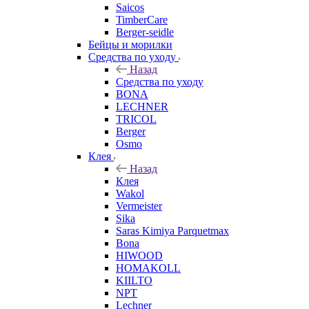
Saicos
TimberCare
Berger-seidle
Бейцы и морилки
Средства по уходу
Назад
Средства по уходу
BONA
LECHNER
TRICOL
Berger
Osmo
Клея
Назад
Клея
Wakol
Vermeister
Sika
Saras Kimiya Parquetmax
Bona
HIWOOD
HOMAKOLL
KIILTO
NPT
Lechner