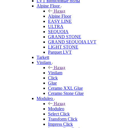
LVT виниловые полы
Alpine Floor
Назад
Alpine Floor
EASY LINE
ULTRA
SEQUOIA
GRAND STONE
GRAND SEQUOIA LVT
LIGHT STONE
Parquet LVT
Tarkett
Vinilam
Назад
Vinilam
Click
Glue
Ceramo XXL Glue
Ceramo Stone Glue
Moduleo
Назад
Moduleo
Select Click
Transform Click
Impress Click