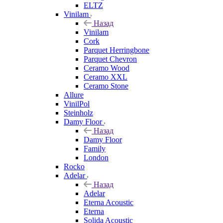
ELTZ
Vinilam
Назад
Vinilam
Cork
Parquet Herringbone
Parquet Chevron
Ceramo Wood
Ceramo XXL
Ceramo Stone
Allure
VinilPol
Steinholz
Damy Floor
Назад
Damy Floor
Family
London
Rocko
Adelar
Назад
Adelar
Eterna Acoustic
Eterna
Solida Acoustic