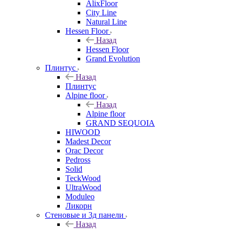
AlixFloor
City Line
Natural Line
Hessen Floor
Назад
Hessen Floor
Grand Evolution
Плинтус
Назад
Плинтус
Alpine floor
Назад
Alpine floor
GRAND SEQUOIA
HIWOOD
Madest Decor
Orac Decor
Pedross
Solid
TeckWood
UltraWood
Moduleo
Ликорн
Стеновые и 3д панели
Назад