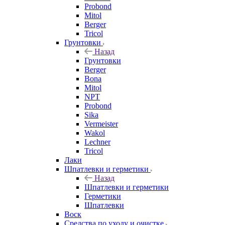
Probond
Mitol
Berger
Tricol
Грунтовки
Назад
Грунтовки
Berger
Bona
Mitol
NPT
Probond
Sika
Vermeister
Wakol
Lechner
Tricol
Лаки
Шпатлевки и герметики
Назад
Шпатлевки и герметики
Герметики
Шпатлевки
Воск
Средства по уходу и очистке