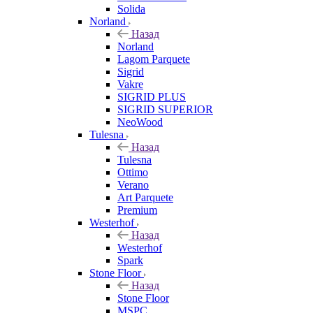
Solida
Norland
Назад
Norland
Lagom Parquete
Sigrid
Vakre
SIGRID PLUS
SIGRID SUPERIOR
NeoWood
Tulesna
Назад
Tulesna
Ottimo
Verano
Art Parquete
Premium
Westerhof
Назад
Westerhof
Spark
Stone Floor
Назад
Stone Floor
MSPC