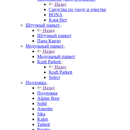
Назад
Средства по уходу и очистке
BONA
Клея Нет
Штучный паркет
Назад
Штучный паркет
Папа Карло
Модульный паркет
Назад
Модульный паркет
Kraft Parkett
Назад
Kraft Parkett
Select
Подложка
Назад
Подложка
Alpine floor
Solid
Amorim
Sika
Kahrs
Tarkett
Pavitec