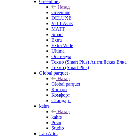
Greenline
Назад
Greenline
DELUXE
VILLAGE
MATT
Smart
Extra
Extra Wide
Ultima
Оптимум
Техно (Smart Plus) Английская Елка
Техно (Smart Plus)
Global parquet
Назад
Global parquet
Кантри
Комфорт
Стандарт
kahrs
Назад
kahrs
Роял
Studio
Lab Arte