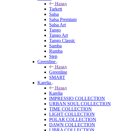
Назад
Tarkett
Salsa
Salsa Premium
Salsa Art
Tango
Tango Art
Tango Classic
Samba
Rumba
Step
Greenline
Назад
Greenline
SMART
Karelia
Назад
Karelia
IMPRESSIO COLLECTION
URBAN SOUL COLLECTION
TIME COLLECTION
LIGHT COLLECTION
POLAR COLLECTION
DAWN COLLECTION
LIBRA COLLECTION