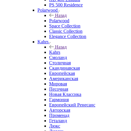
PS 500 Residence
Polarwood
Назад
Polarwood
Space Collection
Classic Collection
Elegance Collection
Kahrs
Назад
Kahrs
Смоланд
Столичная
Скандинавская
Европейская
Американская
Мировая
Песочная
Новая Классика
Гармония
Европейский Ренесанс
Авторская
Променад
Геталанд
Люкс