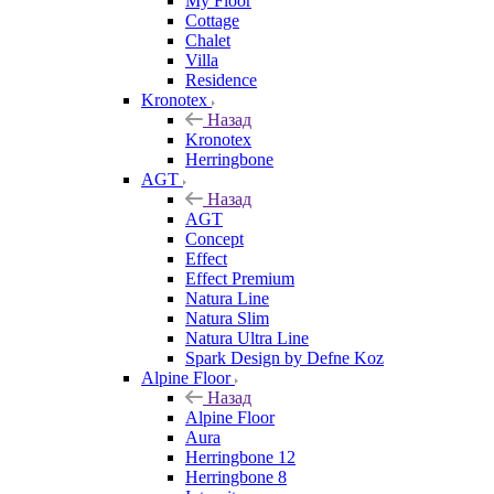
My Floor
Cottage
Chalet
Villa
Residence
Kronotex
Назад
Kronotex
Herringbone
AGT
Назад
AGT
Concept
Effect
Effect Premium
Natura Line
Natura Slim
Natura Ultra Line
Spark Design by Defne Koz
Alpine Floor
Назад
Alpine Floor
Aura
Herringbone 12
Herringbone 8