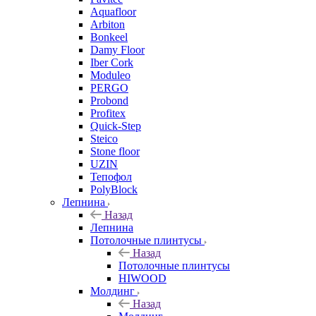
Aquafloor
Arbiton
Bonkeel
Damy Floor
Iber Cork
Moduleo
PERGO
Probond
Profitex
Quick-Step
Steico
Stone floor
UZIN
Тепофол
PolyBlock
Лепнина
Назад
Лепнина
Потолочные плинтусы
Назад
Потолочные плинтусы
HIWOOD
Молдинг
Назад