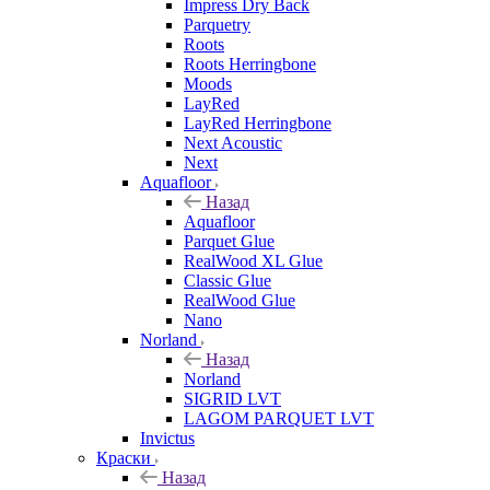
Impress Dry Back
Parquetry
Roots
Roots Herringbone
Moods
LayRed
LayRed Herringbone
Next Acoustic
Next
Aquafloor
Назад
Aquafloor
Parquet Glue
RealWood XL Glue
Classic Glue
RealWood Glue
Nano
Norland
Назад
Norland
SIGRID LVT
LAGOM PARQUET LVT
Invictus
Краски
Назад