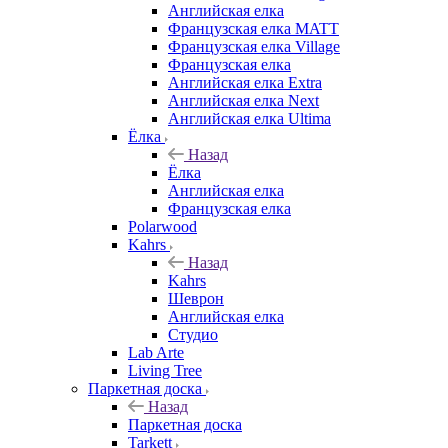
Английская елка
Французская елка MATT
Французская елка Village
Французская елка
Английская елка Extra
Английская елка Next
Английская елка Ultima
Ёлка
Назад
Ёлка
Английская елка
Французская елка
Polarwood
Kahrs
Назад
Kahrs
Шеврон
Английская елка
Студио
Lab Arte
Living Tree
Паркетная доска
Назад
Паркетная доска
Tarkett