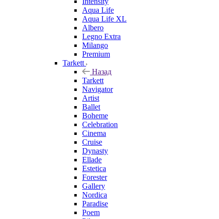
Intensity
Aqua Life
Aqua Life XL
Albero
Legno Extra
Milango
Premium
Tarkett
Назад
Tarkett
Navigator
Artist
Ballet
Boheme
Celebration
Cinema
Cruise
Dynasty
Ellade
Estetica
Forester
Gallery
Nordica
Paradise
Poem