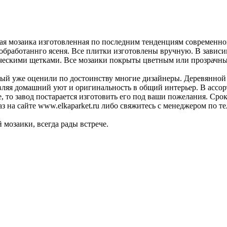
ая мозаика изготовленная по последним тенденциям современног
рмообработаннго ясеня. Все плитки изготовлены вручную. В зави
ескими щетками. Все мозаики покрыты цветным или прозрачным
рый уже оценили по достоинству многие дизайнеры. Деревянной
яя домашний уют и оригинальность в общий интерьер. В ассортим
е, то завод постарается изготовить его под ваши пожелания. Сро
аз на сайте www.elkaparket.ru либо свяжитесь с менеджером по т
 мозаики, всегда рады встрече.