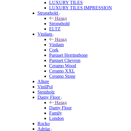
LUXURY TILES
LUXURY TILES IMPRESSION
Stronghold
Назад
Stronghold
ELTZ
Vinilam
Назад
Vinilam
Cork
Parquet Herringbone
Parquet Chevron
Ceramo Wood
Ceramo XXL
Ceramo Stone
Allure
VinilPol
Steinholz
Damy Floor
Назад
Damy Floor
Family
London
Rocko
Adelar