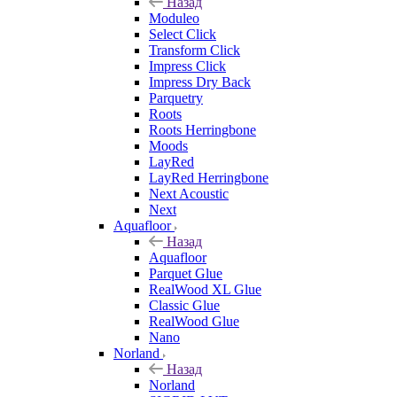
Назад
Moduleo
Select Click
Transform Click
Impress Click
Impress Dry Back
Parquetry
Roots
Roots Herringbone
Moods
LayRed
LayRed Herringbone
Next Acoustic
Next
Aquafloor
Назад
Aquafloor
Parquet Glue
RealWood XL Glue
Classic Glue
RealWood Glue
Nano
Norland
Назад
Norland