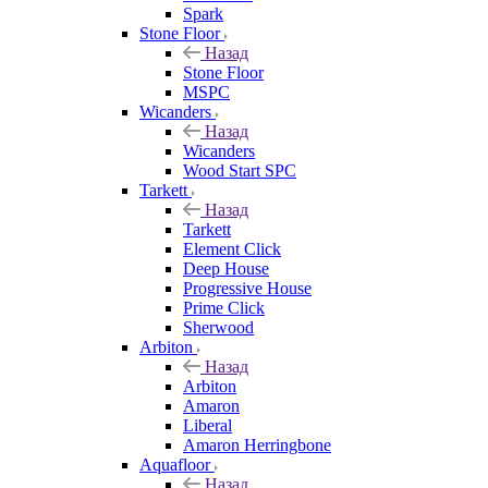
Spark
Stone Floor
Назад
Stone Floor
MSPC
Wicanders
Назад
Wicanders
Wood Start SPC
Tarkett
Назад
Tarkett
Element Click
Deep House
Progressive House
Prime Click
Sherwood
Arbiton
Назад
Arbiton
Amaron
Liberal
Amaron Herringbone
Aquafloor
Назад