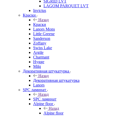
SIGRID LVT
LAGOM PARQUET LVT
Invictus
Краски
Назад
Краски
Lanors Mons
Little Greene
Sanderson
Zoffany
Swiss Lake
Argile
Charmant
Hygge
Milq
Декоративная штукатурка
Назад
Декоративная штукатурка
Lanors
SPC ламинат
Назад
SPC ламинат
Alpine floor
Назад
Alpine floor