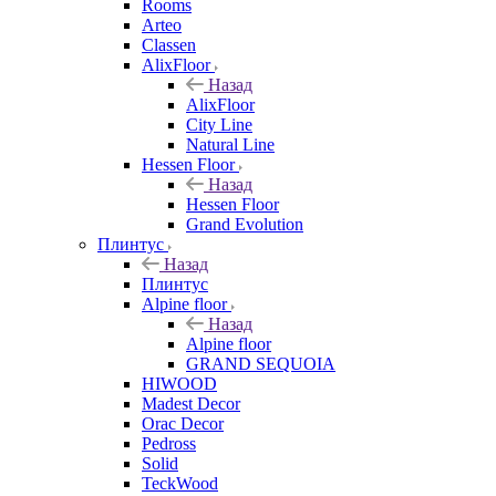
Rooms
Arteo
Classen
AlixFloor
Назад
AlixFloor
City Line
Natural Line
Hessen Floor
Назад
Hessen Floor
Grand Evolution
Плинтус
Назад
Плинтус
Alpine floor
Назад
Alpine floor
GRAND SEQUOIA
HIWOOD
Madest Decor
Orac Decor
Pedross
Solid
TeckWood