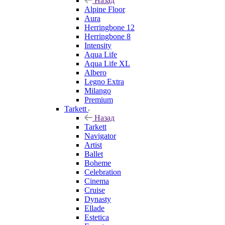
Назад
Alpine Floor
Aura
Herringbone 12
Herringbone 8
Intensity
Aqua Life
Aqua Life XL
Albero
Legno Extra
Milango
Premium
Tarkett
Назад
Tarkett
Navigator
Artist
Ballet
Boheme
Celebration
Cinema
Cruise
Dynasty
Ellade
Estetica