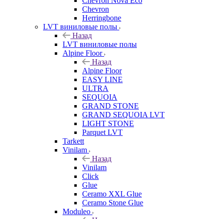
Chevron Nova Eco
Chevron
Herringbone
LVT виниловые полы
Назад
LVT виниловые полы
Alpine Floor
Назад
Alpine Floor
EASY LINE
ULTRA
SEQUOIA
GRAND STONE
GRAND SEQUOIA LVT
LIGHT STONE
Parquet LVT
Tarkett
Vinilam
Назад
Vinilam
Click
Glue
Ceramo XXL Glue
Ceramo Stone Glue
Moduleo