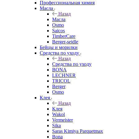
Профессиональная химия
Масла
Назад
Масла
Osmo
Saicos
TimberCare
Berger-seidle
Бейцы и морилки
Средства по уходу
Назад
Средства по уходу
BONA
LECHNER
TRICOL
Berger
Osmo
Клея
Назад
Клея
Wakol
Vermeister
Sika
Saras Kimiya Parquetmax
Bona