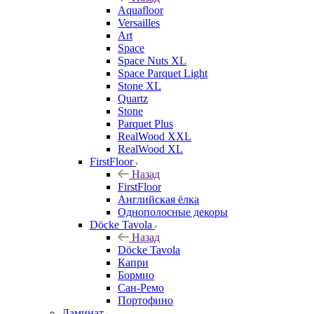
Aquafloor
Versailles
Art
Space
Space Nuts XL
Space Parquet Light
Stone XL
Quartz
Stone
Parquet Plus
RealWood XXL
RealWood XL
FirstFloor
Назад
FirstFloor
Английская ёлка
Однополосные декоры
Döcke Tavola
Назад
Döcke Tavola
Капри
Бормио
Сан-Ремо
Портофино
Ламинат