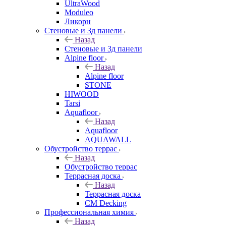
UltraWood
Moduleo
Ликорн
Стеновые и 3д панели
Назад
Стеновые и 3д панели
Alpine floor
Назад
Alpine floor
STONE
HIWOOD
Tarsi
Aquafloor
Назад
Aquafloor
AQUAWALL
Обустройство террас
Назад
Обустройство террас
Террасная доска
Назад
Террасная доска
CM Decking
Профессиональная химия
Назад