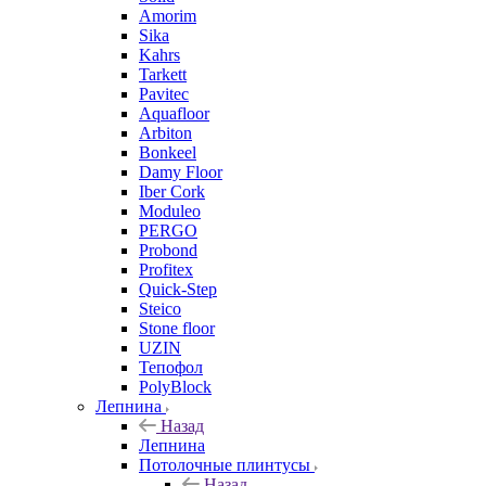
Amorim
Sika
Kahrs
Tarkett
Pavitec
Aquafloor
Arbiton
Bonkeel
Damy Floor
Iber Cork
Moduleo
PERGO
Probond
Profitex
Quick-Step
Steico
Stone floor
UZIN
Тепофол
PolyBlock
Лепнина
Назад
Лепнина
Потолочные плинтусы
Назад