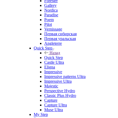
Forester
Gallery
Nordica
Paradise
Poem
Pilot
Vernissage
Первая сибирская
Первая уральская
Angleterre
Quick Step
Назад
Quick Step
Castle Ultra
Eligna
Impressive
Impressive patterns Ultra
Impressive Ultra
Majestic
Perspective Hydro
Classic Plus Hydro
Capture
Capture Ultra
Muse Ultra
My Step