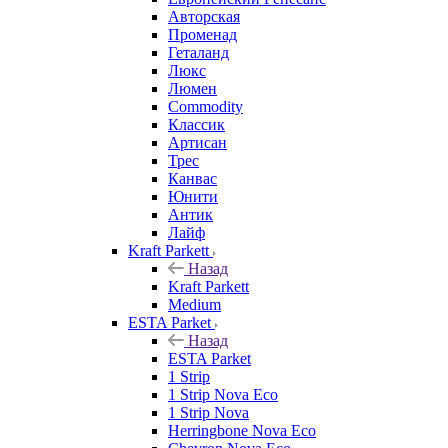
Авторская
Променад
Геталанд
Люкс
Люмен
Commodity
Классик
Артисан
Трес
Канвас
Юнити
Антик
Лайф
Kraft Parkett
Назад
Kraft Parkett
Medium
ESTA Parket
Назад
ESTA Parket
1 Strip
1 Strip Nova Eco
1 Strip Nova
Herringbone Nova Eco