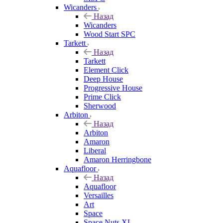
Wicanders
Назад
Wicanders
Wood Start SPC
Tarkett
Назад
Tarkett
Element Click
Deep House
Progressive House
Prime Click
Sherwood
Arbiton
Назад
Arbiton
Amaron
Liberal
Amaron Herringbone
Aquafloor
Назад
Aquafloor
Versailles
Art
Space
Space Nuts XL