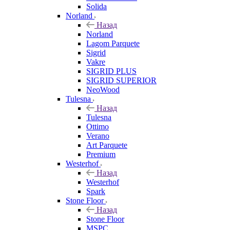
Solida
Norland
Назад
Norland
Lagom Parquete
Sigrid
Vakre
SIGRID PLUS
SIGRID SUPERIOR
NeoWood
Tulesna
Назад
Tulesna
Ottimo
Verano
Art Parquete
Premium
Westerhof
Назад
Westerhof
Spark
Stone Floor
Назад
Stone Floor
MSPC