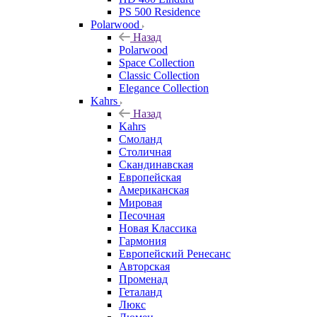
PS 500 Residence
Polarwood
Назад
Polarwood
Space Collection
Classic Collection
Elegance Collection
Kahrs
Назад
Kahrs
Смоланд
Столичная
Скандинавская
Европейская
Американская
Мировая
Песочная
Новая Классика
Гармония
Европейский Ренесанс
Авторская
Променад
Геталанд
Люкс