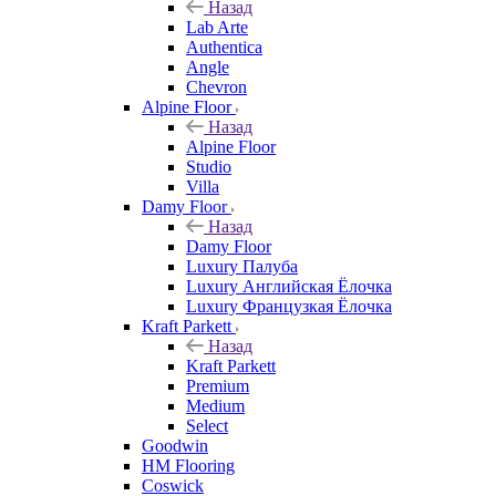
Назад
Lab Arte
Authentica
Angle
Chevron
Alpine Floor
Назад
Alpine Floor
Studio
Villa
Damy Floor
Назад
Damy Floor
Luxury Палуба
Luxury Английская Ёлочка
Luxury Французкая Ёлочка
Kraft Parkett
Назад
Kraft Parkett
Premium
Medium
Select
Goodwin
HM Flooring
Coswick