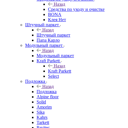
Назад
Средства по уходу и очистке
BONA
Клея Нет
Штучный паркет
Назад
Штучный паркет
Папа Карло
Модульный паркет
Назад
Модульный паркет
Kraft Parkett
Назад
Kraft Parkett
Select
Подложка
Назад
Подложка
Alpine floor
Solid
Amorim
Sika
Kahrs
Tarkett
Pavitec