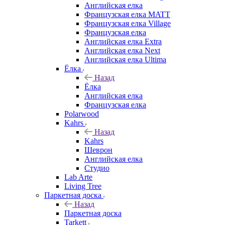
Английская елка
Французская елка MATT
Французская елка Village
Французская елка
Английская елка Extra
Английская елка Next
Английская елка Ultima
Ёлка
Назад
Ёлка
Английская елка
Французская елка
Polarwood
Kahrs
Назад
Kahrs
Шеврон
Английская елка
Студио
Lab Arte
Living Tree
Паркетная доска
Назад
Паркетная доска
Tarkett