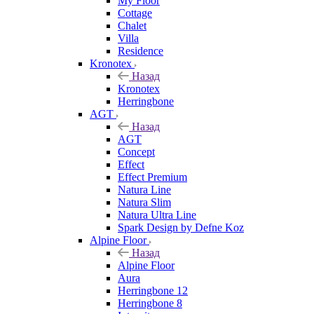
My Floor
Cottage
Chalet
Villa
Residence
Kronotex
Назад
Kronotex
Herringbone
AGT
Назад
AGT
Concept
Effect
Effect Premium
Natura Line
Natura Slim
Natura Ultra Line
Spark Design by Defne Koz
Alpine Floor
Назад
Alpine Floor
Aura
Herringbone 12
Herringbone 8