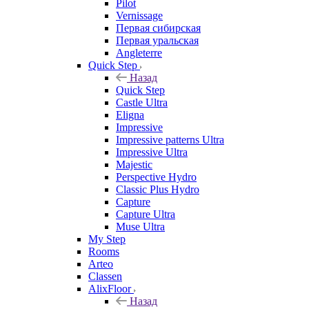
Pilot
Vernissage
Первая сибирская
Первая уральская
Angleterre
Quick Step
Назад
Quick Step
Castle Ultra
Eligna
Impressive
Impressive patterns Ultra
Impressive Ultra
Majestic
Perspective Hydro
Classic Plus Hydro
Capture
Capture Ultra
Muse Ultra
My Step
Rooms
Arteo
Classen
AlixFloor
Назад