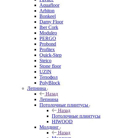
Aquafloor
Arbiton
Bonkeel
Damy Floor
Iber Cork
Moduleo
PERGO
Probond
Profitex
Quick-Step
Steico
Stone floor
UZIN
Тепофол
PolyBlock
Лепнина
Назад
Лепнина
Потолочные плинтусы
Назад
Потолочные плинтусы
HIWOOD
Молдинг
Назад