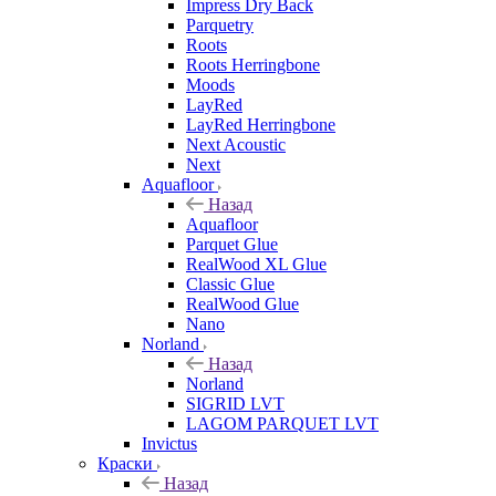
Impress Dry Back
Parquetry
Roots
Roots Herringbone
Moods
LayRed
LayRed Herringbone
Next Acoustic
Next
Aquafloor
Назад
Aquafloor
Parquet Glue
RealWood XL Glue
Classic Glue
RealWood Glue
Nano
Norland
Назад
Norland
SIGRID LVT
LAGOM PARQUET LVT
Invictus
Краски
Назад