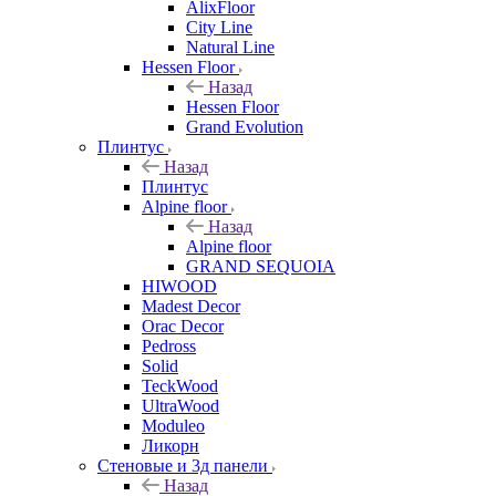
AlixFloor
City Line
Natural Line
Hessen Floor
Назад
Hessen Floor
Grand Evolution
Плинтус
Назад
Плинтус
Alpine floor
Назад
Alpine floor
GRAND SEQUOIA
HIWOOD
Madest Decor
Orac Decor
Pedross
Solid
TeckWood
UltraWood
Moduleo
Ликорн
Стеновые и 3д панели
Назад