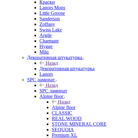
Краски
Lanors Mons
Little Greene
Sanderson
Zoffany
Swiss Lake
Argile
Charmant
Hygge
Milq
Декоративная штукатурка
Назад
Декоративная штукатурка
Lanors
SPC ламинат
Назад
SPC ламинат
Alpine floor
Назад
Alpine floor
CLASSIC
REAL WOOD
STONE MINERAL CORE
SEQUOIA
Premium XL