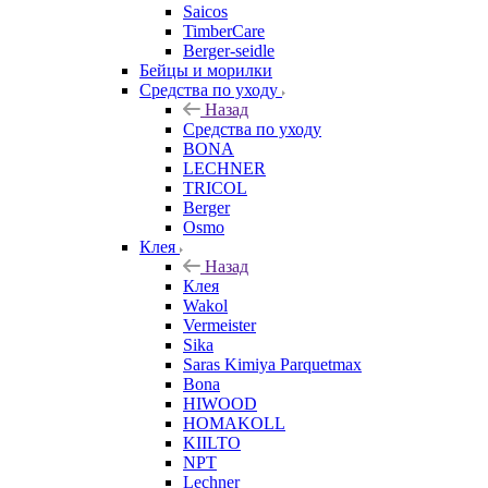
Saicos
TimberCare
Berger-seidle
Бейцы и морилки
Средства по уходу
Назад
Средства по уходу
BONA
LECHNER
TRICOL
Berger
Osmo
Клея
Назад
Клея
Wakol
Vermeister
Sika
Saras Kimiya Parquetmax
Bona
HIWOOD
HOMAKOLL
KIILTO
NPT
Lechner