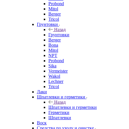
Probond
Mitol
Berger
Tricol
Грунтовки
Назад
Грунтовки
Berger
Bona
Mitol
NPT
Probond
Sika
Vermeister
Wakol
Lechner
Tricol
Лаки
Шпатлевки и герметики
Назад
Шпатлевки и герметики
Герметики
Шпатлевки
Воск
Средства по уходу и очистке