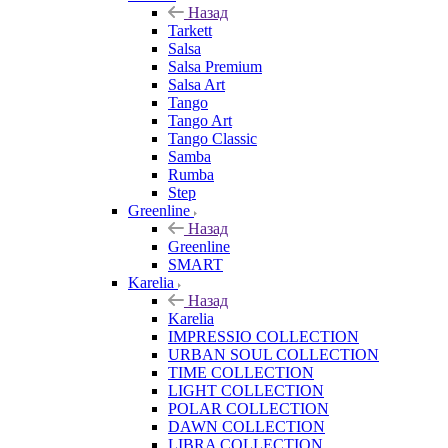
Назад
Tarkett
Salsa
Salsa Premium
Salsa Art
Tango
Tango Art
Tango Classic
Samba
Rumba
Step
Greenline
Назад
Greenline
SMART
Karelia
Назад
Karelia
IMPRESSIO COLLECTION
URBAN SOUL COLLECTION
TIME COLLECTION
LIGHT COLLECTION
POLAR COLLECTION
DAWN COLLECTION
LIBRA COLLECTION