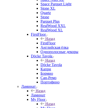
Space Parquet Light
Stone XL
Quartz
Stone
Parquet Plus
RealWood XXL
RealWood XL
FirstFloor
Назад
FirstFloor
Английская ёлка
Однополосные декоры
Döcke Tavola
Назад
Döcke Tavola
Капри
Бормио
Сан-Ремо
Портофино
Ламинат
Назад
Ламинат
My Floor
Назад