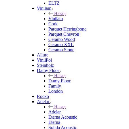
ELTZ
Vinilam
Назад
Vinilam
Cork
Parquet Herringbone
Parquet Chevron
Ceramo Wood
Ceramo XXL
Ceramo Stone
Allure
VinilPol
Steinholz
Damy Floor
Назад
Damy Floor
Family
London
Rocko
Adelar
Назад
Adelar
Eterna Acoustic
Eterna
Solida Acoustic