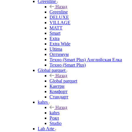
Greenline
Назад
Greenline
DELUXE
VILLAGE
MATT
Smart
Extra
Extra Wide
Ultima
Оптимум
Техно (Smart Plus) Английская Елка
Техно (Smart Plus)
Global parquet
Назад
Global parquet
Кантри
Комфорт
Стандарт
kahrs
Назад
kahrs
Роял
Studio
Lab Arte