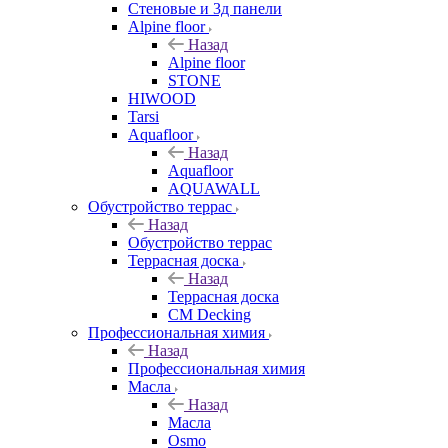
Стеновые и 3д панели
Alpine floor
Назад
Alpine floor
STONE
HIWOOD
Tarsi
Aquafloor
Назад
Aquafloor
AQUAWALL
Обустройство террас
Назад
Обустройство террас
Террасная доска
Назад
Террасная доска
CM Decking
Профессиональная химия
Назад
Профессиональная химия
Масла
Назад
Масла
Osmo