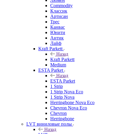
Люмен
Commodity
Классик
Артисан
Трес
Канвас
Юнити
Антик
Лайф
Kraft Parkett
Назад
Kraft Parkett
Medium
ESTA Parket
Назад
ESTA Parket
1 Strip
1 Strip Nova Eco
1 Strip Nova
Herringbone Nova Eco
Chevron Nova Eco
Chevron
Herringbone
LVT виниловые полы
Назад