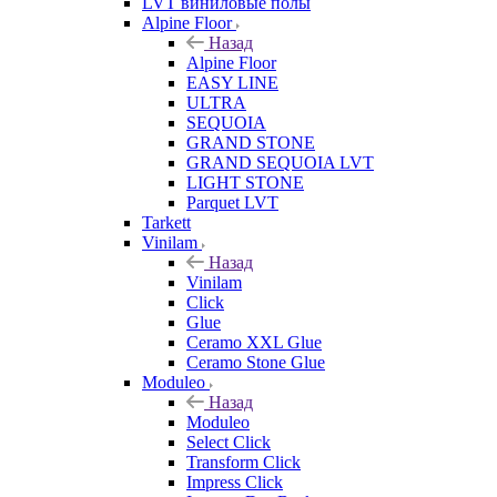
LVT виниловые полы
Alpine Floor
Назад
Alpine Floor
EASY LINE
ULTRA
SEQUOIA
GRAND STONE
GRAND SEQUOIA LVT
LIGHT STONE
Parquet LVT
Tarkett
Vinilam
Назад
Vinilam
Click
Glue
Ceramo XXL Glue
Ceramo Stone Glue
Moduleo
Назад
Moduleo
Select Click
Transform Click
Impress Click