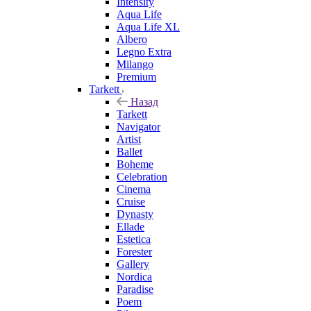
Intensity
Aqua Life
Aqua Life XL
Albero
Legno Extra
Milango
Premium
Tarkett
Назад
Tarkett
Navigator
Artist
Ballet
Boheme
Celebration
Cinema
Cruise
Dynasty
Ellade
Estetica
Forester
Gallery
Nordica
Paradise
Poem