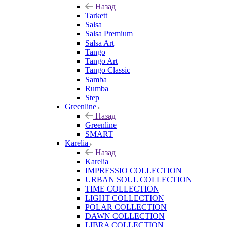
Назад
Tarkett
Salsa
Salsa Premium
Salsa Art
Tango
Tango Art
Tango Classic
Samba
Rumba
Step
Greenline
Назад
Greenline
SMART
Karelia
Назад
Karelia
IMPRESSIO COLLECTION
URBAN SOUL COLLECTION
TIME COLLECTION
LIGHT COLLECTION
POLAR COLLECTION
DAWN COLLECTION
LIBRA COLLECTION