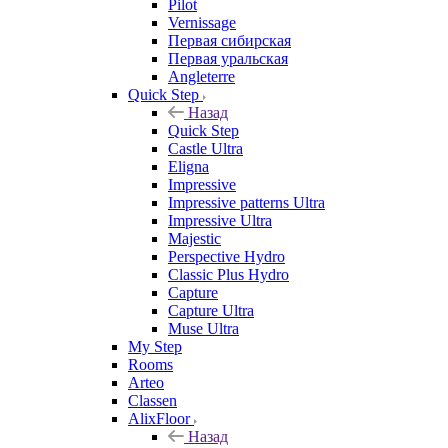
Pilot
Vernissage
Первая сибирская
Первая уральская
Angleterre
Quick Step
Назад
Quick Step
Castle Ultra
Eligna
Impressive
Impressive patterns Ultra
Impressive Ultra
Majestic
Perspective Hydro
Classic Plus Hydro
Capture
Capture Ultra
Muse Ultra
My Step
Rooms
Arteo
Classen
AlixFloor
Назад