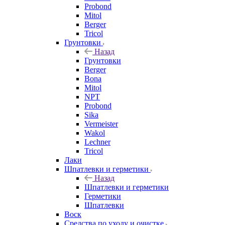
Probond
Mitol
Berger
Tricol
Грунтовки
Назад
Грунтовки
Berger
Bona
Mitol
NPT
Probond
Sika
Vermeister
Wakol
Lechner
Tricol
Лаки
Шпатлевки и герметики
Назад
Шпатлевки и герметики
Герметики
Шпатлевки
Воск
Средства по уходу и очистке