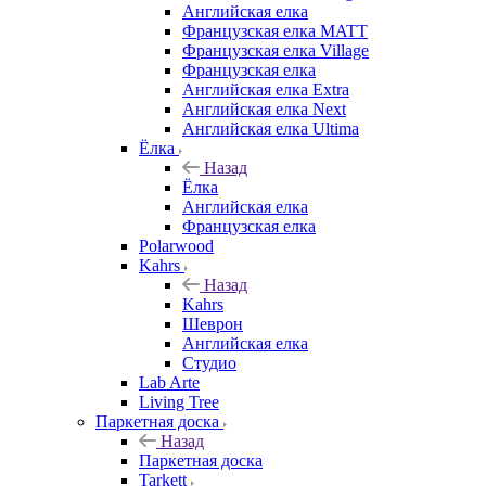
Английская елка
Французская елка MATT
Французская елка Village
Французская елка
Английская елка Extra
Английская елка Next
Английская елка Ultima
Ёлка
Назад
Ёлка
Английская елка
Французская елка
Polarwood
Kahrs
Назад
Kahrs
Шеврон
Английская елка
Студио
Lab Arte
Living Tree
Паркетная доска
Назад
Паркетная доска
Tarkett