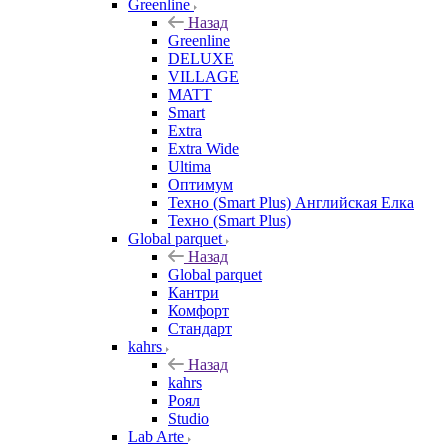
Greenline
Назад
Greenline
DELUXE
VILLAGE
MATT
Smart
Extra
Extra Wide
Ultima
Оптимум
Техно (Smart Plus) Английская Елка
Техно (Smart Plus)
Global parquet
Назад
Global parquet
Кантри
Комфорт
Стандарт
kahrs
Назад
kahrs
Роял
Studio
Lab Arte