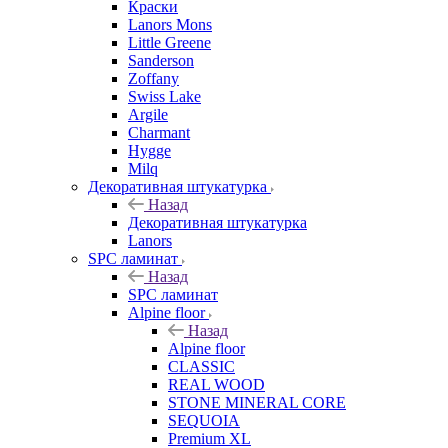
Краски
Lanors Mons
Little Greene
Sanderson
Zoffany
Swiss Lake
Argile
Charmant
Hygge
Milq
Декоративная штукатурка
Назад
Декоративная штукатурка
Lanors
SPC ламинат
Назад
SPC ламинат
Alpine floor
Назад
Alpine floor
CLASSIC
REAL WOOD
STONE MINERAL CORE
SEQUOIA
Premium XL