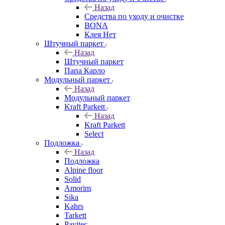
Назад
Средства по уходу и очистке
BONA
Клея Нет
Штучный паркет
Назад
Штучный паркет
Папа Карло
Модульный паркет
Назад
Модульный паркет
Kraft Parkett
Назад
Kraft Parkett
Select
Подложка
Назад
Подложка
Alpine floor
Solid
Amorim
Sika
Kahrs
Tarkett
Pavitec