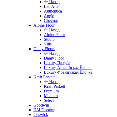
Назад
Lab Arte
Authentica
Angle
Chevron
Alpine Floor
Назад
Alpine Floor
Studio
Villa
Damy Floor
Назад
Damy Floor
Luxury Палуба
Luxury Английская Ёлочка
Luxury Французкая Ёлочка
Kraft Parkett
Назад
Kraft Parkett
Premium
Medium
Select
Goodwin
HM Flooring
Coswick