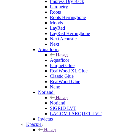
Impress Dry Back
Parquetry
Roots
Roots Herringbone
Moods
LayRed
LayRed Herringbone
Next Acoustic
Next
Aquafloor
Назад
Aquafloor
Parquet Glue
RealWood XL Glue
Classic Glue
RealWood Glue
Nano
Norland
Назад
Norland
SIGRID LVT
LAGOM PARQUET LVT
Invictus
Краски
Назад