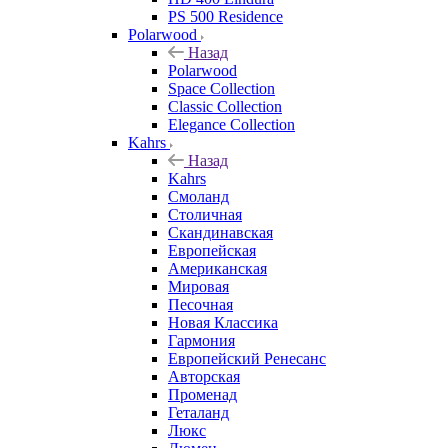
PS 500 Residence
Polarwood
Назад
Polarwood
Space Collection
Classic Collection
Elegance Collection
Kahrs
Назад
Kahrs
Смоланд
Столичная
Скандинавская
Европейская
Американская
Мировая
Песочная
Новая Классика
Гармония
Европейский Ренесанс
Авторская
Променад
Геталанд
Люкс