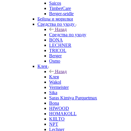
Saicos
TimberCare
Berger-seidle
Бейцы и морилки
Средства по уходу
Назад
Средства по уходу
BONA
LECHNER
TRICOL
Berger
Osmo
Клея
Назад
Клея
Wakol
Vermeister
Sika
Saras Kimiya Parquetmax
Bona
HIWOOD
HOMAKOLL
KIILTO
NPT
Lechner