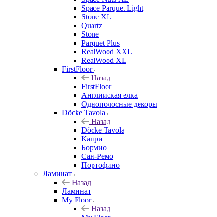
Space Parquet Light
Stone XL
Quartz
Stone
Parquet Plus
RealWood XXL
RealWood XL
FirstFloor
Назад
FirstFloor
Английская ёлка
Однополосные декоры
Döcke Tavola
Назад
Döcke Tavola
Капри
Бормио
Сан-Ремо
Портофино
Ламинат
Назад
Ламинат
My Floor
Назад