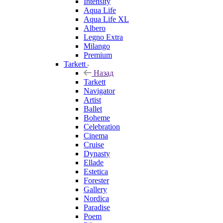
Intensity
Aqua Life
Aqua Life XL
Albero
Legno Extra
Milango
Premium
Tarkett
Назад
Tarkett
Navigator
Artist
Ballet
Boheme
Celebration
Cinema
Cruise
Dynasty
Ellade
Estetica
Forester
Gallery
Nordica
Paradise
Poem