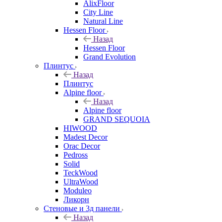
AlixFloor
City Line
Natural Line
Hessen Floor
Назад
Hessen Floor
Grand Evolution
Плинтус
Назад
Плинтус
Alpine floor
Назад
Alpine floor
GRAND SEQUOIA
HIWOOD
Madest Decor
Orac Decor
Pedross
Solid
TeckWood
UltraWood
Moduleo
Ликорн
Стеновые и 3д панели
Назад