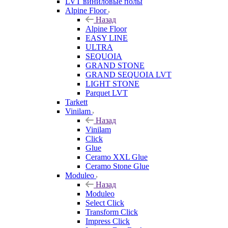
LVT виниловые полы
Alpine Floor
Назад
Alpine Floor
EASY LINE
ULTRA
SEQUOIA
GRAND STONE
GRAND SEQUOIA LVT
LIGHT STONE
Parquet LVT
Tarkett
Vinilam
Назад
Vinilam
Click
Glue
Ceramo XXL Glue
Ceramo Stone Glue
Moduleo
Назад
Moduleo
Select Click
Transform Click
Impress Click