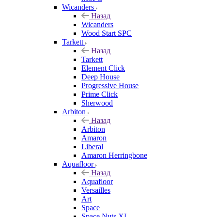
Wicanders
Назад
Wicanders
Wood Start SPC
Tarkett
Назад
Tarkett
Element Click
Deep House
Progressive House
Prime Click
Sherwood
Arbiton
Назад
Arbiton
Amaron
Liberal
Amaron Herringbone
Aquafloor
Назад
Aquafloor
Versailles
Art
Space
Space Nuts XL