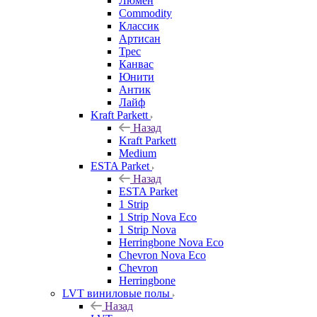
Люмен
Commodity
Классик
Артисан
Трес
Канвас
Юнити
Антик
Лайф
Kraft Parkett
Назад
Kraft Parkett
Medium
ESTA Parket
Назад
ESTA Parket
1 Strip
1 Strip Nova Eco
1 Strip Nova
Herringbone Nova Eco
Chevron Nova Eco
Chevron
Herringbone
LVT виниловые полы
Назад