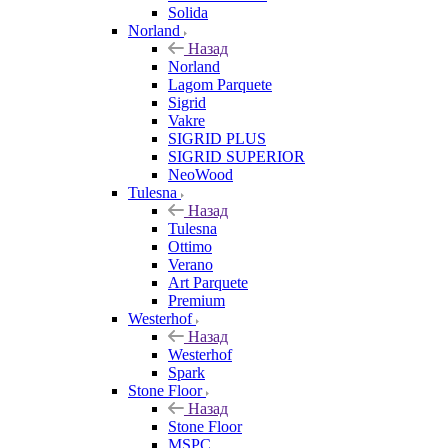
Solida
Norland
Назад
Norland
Lagom Parquete
Sigrid
Vakre
SIGRID PLUS
SIGRID SUPERIOR
NeoWood
Tulesna
Назад
Tulesna
Ottimo
Verano
Art Parquete
Premium
Westerhof
Назад
Westerhof
Spark
Stone Floor
Назад
Stone Floor
MSPC