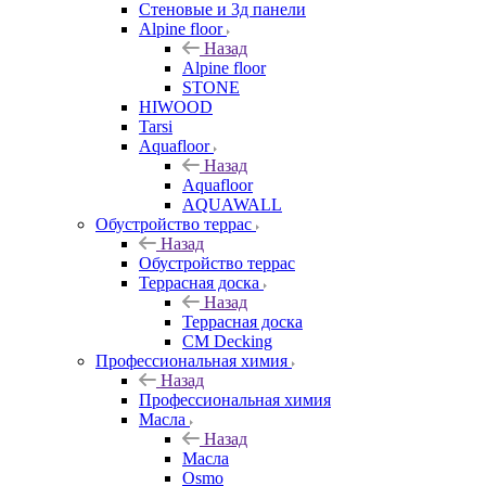
Стеновые и 3д панели
Alpine floor
Назад
Alpine floor
STONE
HIWOOD
Tarsi
Aquafloor
Назад
Aquafloor
AQUAWALL
Обустройство террас
Назад
Обустройство террас
Террасная доска
Назад
Террасная доска
CM Decking
Профессиональная химия
Назад
Профессиональная химия
Масла
Назад
Масла
Osmo