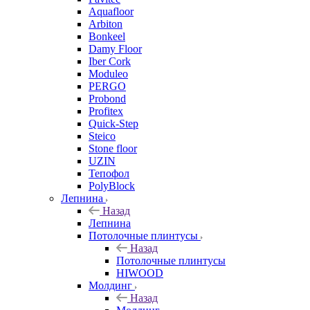
Aquafloor
Arbiton
Bonkeel
Damy Floor
Iber Cork
Moduleo
PERGO
Probond
Profitex
Quick-Step
Steico
Stone floor
UZIN
Тепофол
PolyBlock
Лепнина
Назад
Лепнина
Потолочные плинтусы
Назад
Потолочные плинтусы
HIWOOD
Молдинг
Назад