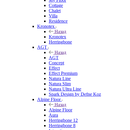
My Floor
Cottage
Chalet
Villa
Residence
Kronotex
Назад
Kronotex
Herringbone
AGT
Назад
AGT
Concept
Effect
Effect Premium
Natura Line
Natura Slim
Natura Ultra Line
Spark Design by Defne Koz
Alpine Floor
Назад
Alpine Floor
Aura
Herringbone 12
Herringbone 8