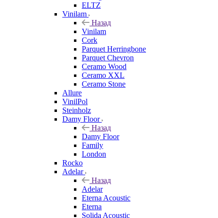
ELTZ
Vinilam
Назад
Vinilam
Cork
Parquet Herringbone
Parquet Chevron
Ceramo Wood
Ceramo XXL
Ceramo Stone
Allure
VinilPol
Steinholz
Damy Floor
Назад
Damy Floor
Family
London
Rocko
Adelar
Назад
Adelar
Eterna Acoustic
Eterna
Solida Acoustic