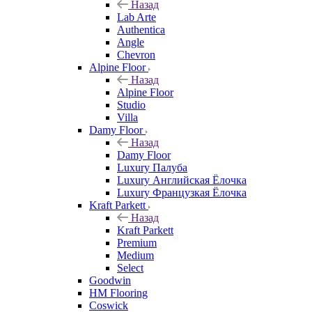
Назад
Lab Arte
Authentica
Angle
Chevron
Alpine Floor
Назад
Alpine Floor
Studio
Villa
Damy Floor
Назад
Damy Floor
Luxury Палуба
Luxury Английская Ёлочка
Luxury Французкая Ёлочка
Kraft Parkett
Назад
Kraft Parkett
Premium
Medium
Select
Goodwin
HM Flooring
Coswick