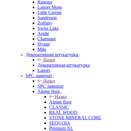
Краски
Lanors Mons
Little Greene
Sanderson
Zoffany
Swiss Lake
Argile
Charmant
Hygge
Milq
Декоративная штукатурка
Назад
Декоративная штукатурка
Lanors
SPC ламинат
Назад
SPC ламинат
Alpine floor
Назад
Alpine floor
CLASSIC
REAL WOOD
STONE MINERAL CORE
SEQUOIA
Premium XL