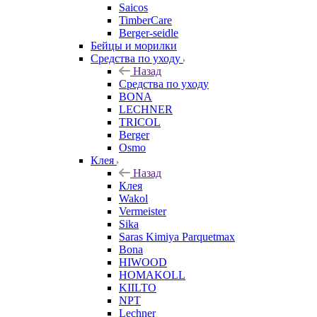
Saicos
TimberCare
Berger-seidle
Бейцы и морилки
Средства по уходу
Назад
Средства по уходу
BONA
LECHNER
TRICOL
Berger
Osmo
Клея
Назад
Клея
Wakol
Vermeister
Sika
Saras Kimiya Parquetmax
Bona
HIWOOD
HOMAKOLL
KIILTO
NPT
Lechner