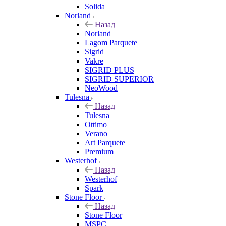
Solida
Norland
Назад
Norland
Lagom Parquete
Sigrid
Vakre
SIGRID PLUS
SIGRID SUPERIOR
NeoWood
Tulesna
Назад
Tulesna
Ottimo
Verano
Art Parquete
Premium
Westerhof
Назад
Westerhof
Spark
Stone Floor
Назад
Stone Floor
MSPC