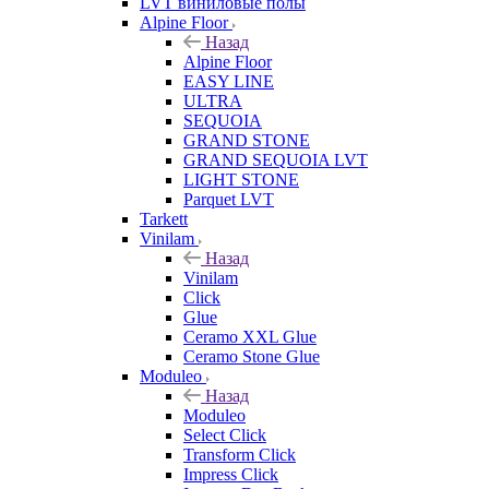
LVT виниловые полы
Alpine Floor
Назад
Alpine Floor
EASY LINE
ULTRA
SEQUOIA
GRAND STONE
GRAND SEQUOIA LVT
LIGHT STONE
Parquet LVT
Tarkett
Vinilam
Назад
Vinilam
Click
Glue
Ceramo XXL Glue
Ceramo Stone Glue
Moduleo
Назад
Moduleo
Select Click
Transform Click
Impress Click