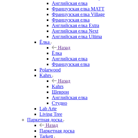
Английская елка
Французская елка MATT
Французская елка Village
Французская елка
Английская елка Extra
Английская елка Next
Английская елка Ultima
Ёлка
Назад
Ёлка
Английская елка
Французская елка
Polarwood
Kahrs
Назад
Kahrs
Шеврон
Английская елка
Студио
Lab Arte
Living Tree
Паркетная доска
Назад
Паркетная доска
Tarkett