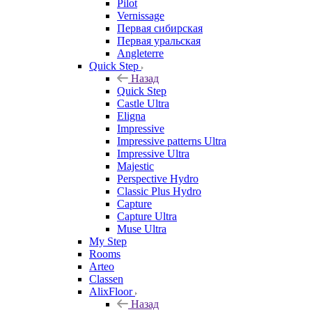
Pilot
Vernissage
Первая сибирская
Первая уральская
Angleterre
Quick Step
Назад
Quick Step
Castle Ultra
Eligna
Impressive
Impressive patterns Ultra
Impressive Ultra
Majestic
Perspective Hydro
Classic Plus Hydro
Capture
Capture Ultra
Muse Ultra
My Step
Rooms
Arteo
Classen
AlixFloor
Назад