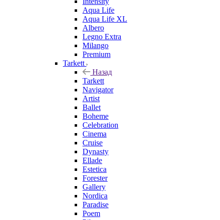
Intensity
Aqua Life
Aqua Life XL
Albero
Legno Extra
Milango
Premium
Tarkett
Назад
Tarkett
Navigator
Artist
Ballet
Boheme
Celebration
Cinema
Cruise
Dynasty
Ellade
Estetica
Forester
Gallery
Nordica
Paradise
Poem