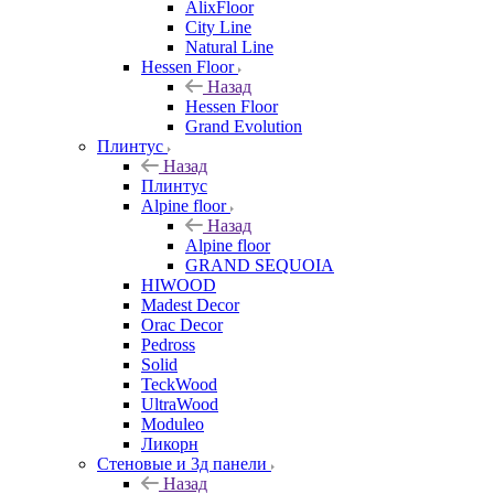
AlixFloor
City Line
Natural Line
Hessen Floor
Назад
Hessen Floor
Grand Evolution
Плинтус
Назад
Плинтус
Alpine floor
Назад
Alpine floor
GRAND SEQUOIA
HIWOOD
Madest Decor
Orac Decor
Pedross
Solid
TeckWood
UltraWood
Moduleo
Ликорн
Стеновые и 3д панели
Назад