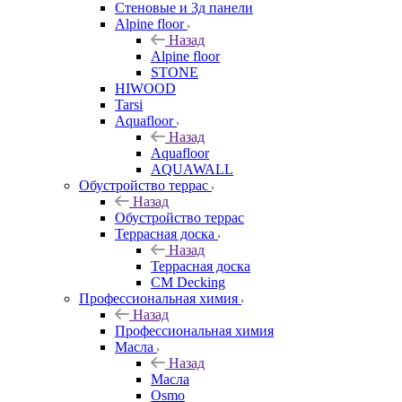
Стеновые и 3д панели
Alpine floor
Назад
Alpine floor
STONE
HIWOOD
Tarsi
Aquafloor
Назад
Aquafloor
AQUAWALL
Обустройство террас
Назад
Обустройство террас
Террасная доска
Назад
Террасная доска
CM Decking
Профессиональная химия
Назад
Профессиональная химия
Масла
Назад
Масла
Osmo