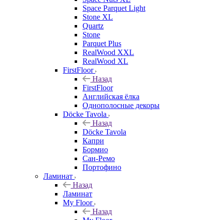
Space Parquet Light
Stone XL
Quartz
Stone
Parquet Plus
RealWood XXL
RealWood XL
FirstFloor
Назад
FirstFloor
Английская ёлка
Однополосные декоры
Döcke Tavola
Назад
Döcke Tavola
Капри
Бормио
Сан-Ремо
Портофино
Ламинат
Назад
Ламинат
My Floor
Назад