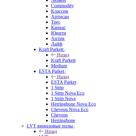
Люмен
Commodity
Классик
Артисан
Трес
Канвас
Юнити
Антик
Лайф
Kraft Parkett
Назад
Kraft Parkett
Medium
ESTA Parket
Назад
ESTA Parket
1 Strip
1 Strip Nova Eco
1 Strip Nova
Herringbone Nova Eco
Chevron Nova Eco
Chevron
Herringbone
LVT виниловые полы
Назад