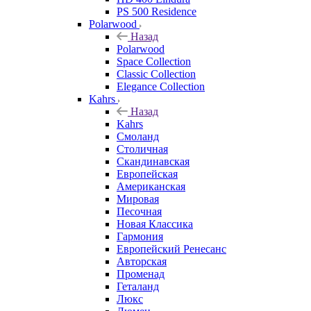
PS 500 Residence
Polarwood
Назад
Polarwood
Space Collection
Classic Collection
Elegance Collection
Kahrs
Назад
Kahrs
Смоланд
Столичная
Скандинавская
Европейская
Американская
Мировая
Песочная
Новая Классика
Гармония
Европейский Ренесанс
Авторская
Променад
Геталанд
Люкс