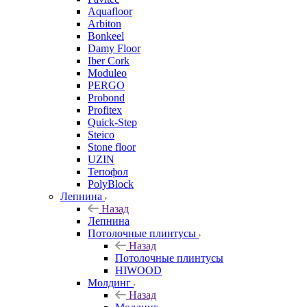
Aquafloor
Arbiton
Bonkeel
Damy Floor
Iber Cork
Moduleo
PERGO
Probond
Profitex
Quick-Step
Steico
Stone floor
UZIN
Тепофол
PolyBlock
Лепнина
Назад
Лепнина
Потолочные плинтусы
Назад
Потолочные плинтусы
HIWOOD
Молдинг
Назад