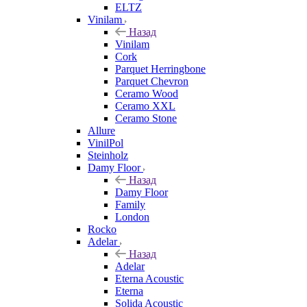
ELTZ
Vinilam
Назад
Vinilam
Cork
Parquet Herringbone
Parquet Chevron
Ceramo Wood
Ceramo XXL
Ceramo Stone
Allure
VinilPol
Steinholz
Damy Floor
Назад
Damy Floor
Family
London
Rocko
Adelar
Назад
Adelar
Eterna Acoustic
Eterna
Solida Acoustic