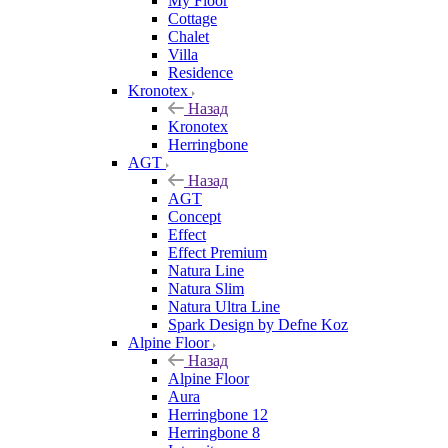
My Floor
Cottage
Chalet
Villa
Residence
Kronotex
Назад
Kronotex
Herringbone
AGT
Назад
AGT
Concept
Effect
Effect Premium
Natura Line
Natura Slim
Natura Ultra Line
Spark Design by Defne Koz
Alpine Floor
Назад
Alpine Floor
Aura
Herringbone 12
Herringbone 8