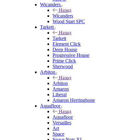
Wicanders
Назад
Wicanders
Wood Start SPC
Tarkett
Назад
Tarkett
Element Click
Deep House
Progressive House
Prime Click
Sherwood
Arbiton
Назад
Arbiton
Amaron
Liberal
Amaron Herringbone
Aquafloor
Назад
Aquafloor
Versailles
Art
Space
Space Nuts XL