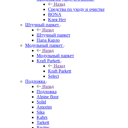
Назад
Средства по уходу и очистке
BONA
Клея Нет
Штучный паркет
Назад
Штучный паркет
Папа Карло
Модульный паркет
Назад
Модульный паркет
Kraft Parkett
Назад
Kraft Parkett
Select
Подложка
Назад
Подложка
Alpine floor
Solid
Amorim
Sika
Kahrs
Tarkett
Pavitec