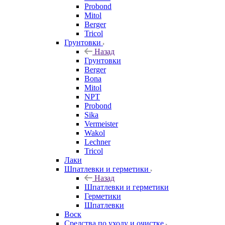
Probond
Mitol
Berger
Tricol
Грунтовки
Назад
Грунтовки
Berger
Bona
Mitol
NPT
Probond
Sika
Vermeister
Wakol
Lechner
Tricol
Лаки
Шпатлевки и герметики
Назад
Шпатлевки и герметики
Герметики
Шпатлевки
Воск
Средства по уходу и очистке