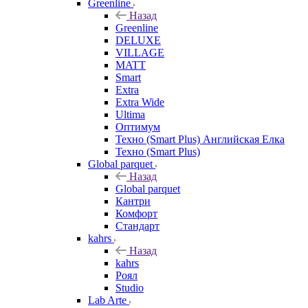
Greenline
Назад
Greenline
DELUXE
VILLAGE
MATT
Smart
Extra
Extra Wide
Ultima
Оптимум
Техно (Smart Plus) Английская Елка
Техно (Smart Plus)
Global parquet
Назад
Global parquet
Кантри
Комфорт
Стандарт
kahrs
Назад
kahrs
Роял
Studio
Lab Arte