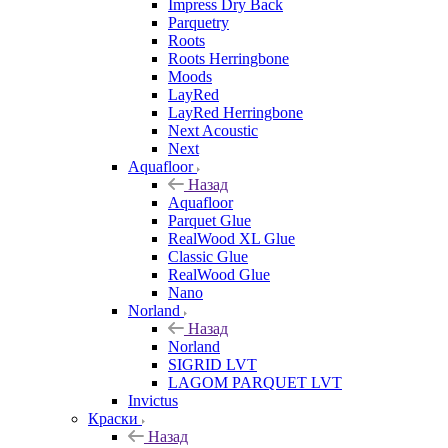
Impress Dry Back
Parquetry
Roots
Roots Herringbone
Moods
LayRed
LayRed Herringbone
Next Acoustic
Next
Aquafloor
Назад
Aquafloor
Parquet Glue
RealWood XL Glue
Classic Glue
RealWood Glue
Nano
Norland
Назад
Norland
SIGRID LVT
LAGOM PARQUET LVT
Invictus
Краски
Назад