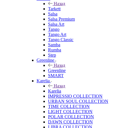
Назад
Tarkett
Salsa
Salsa Premium
Salsa Art
Tango
Tango Art
Tango Classic
Samba
Rumba
Step
Greenline
Назад
Greenline
SMART
Karelia
Назад
Karelia
IMPRESSIO COLLECTION
URBAN SOUL COLLECTION
TIME COLLECTION
LIGHT COLLECTION
POLAR COLLECTION
DAWN COLLECTION
LIBRA COLLECTION