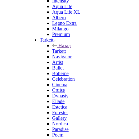
Intensity
Aqua Life
Aqua Life XL
Albero
Legno Extra
Milango
Premium
Tarkett
Назад
Tarkett
Navigator
Artist
Ballet
Boheme
Celebration
Cinema
Cruise
Dynasty
Ellade
Estetica
Forester
Gallery
Nordica
Paradise
Poem