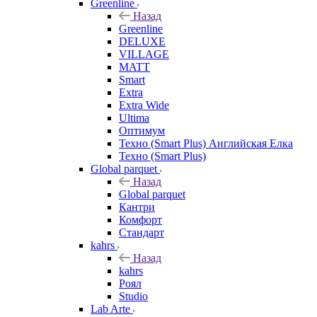
Greenline
Назад
Greenline
DELUXE
VILLAGE
MATT
Smart
Extra
Extra Wide
Ultima
Оптимум
Техно (Smart Plus) Английская Елка
Техно (Smart Plus)
Global parquet
Назад
Global parquet
Кантри
Комфорт
Стандарт
kahrs
Назад
kahrs
Роял
Studio
Lab Arte