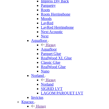
Impress Dry Back
Parquetry
Roots
Roots Herringbone
Moods
LayRed
LayRed Herringbone
Next Acoustic
Next
Aquafloor
Назад
Aquafloor
Parquet Glue
RealWood XL Glue
Classic Glue
RealWood Glue
Nano
Norland
Назад
Norland
SIGRID LVT
LAGOM PARQUET LVT
Invictus
Краски
Назад