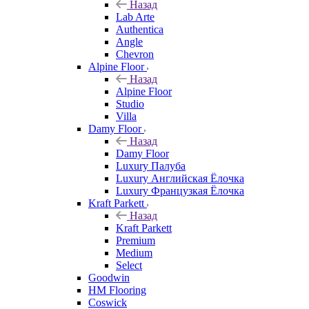
Назад
Lab Arte
Authentica
Angle
Chevron
Alpine Floor
Назад
Alpine Floor
Studio
Villa
Damy Floor
Назад
Damy Floor
Luxury Палуба
Luxury Английская Ёлочка
Luxury Французкая Ёлочка
Kraft Parkett
Назад
Kraft Parkett
Premium
Medium
Select
Goodwin
HM Flooring
Coswick