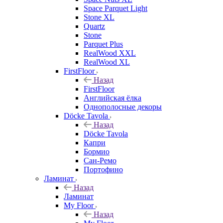
Space Parquet Light
Stone XL
Quartz
Stone
Parquet Plus
RealWood XXL
RealWood XL
FirstFloor
Назад
FirstFloor
Английская ёлка
Однополосные декоры
Döcke Tavola
Назад
Döcke Tavola
Капри
Бормио
Сан-Ремо
Портофино
Ламинат
Назад
Ламинат
My Floor
Назад