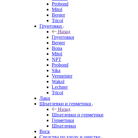
Probond
Mitol
Berger
Tricol
Грунтовки
Назад
Грунтовки
Berger
Bona
Mitol
NPT
Probond
Sika
Vermeister
Wakol
Lechner
Tricol
Лаки
Шпатлевки и герметики
Назад
Шпатлевки и герметики
Герметики
Шпатлевки
Воск
Средства по уходу и очистке