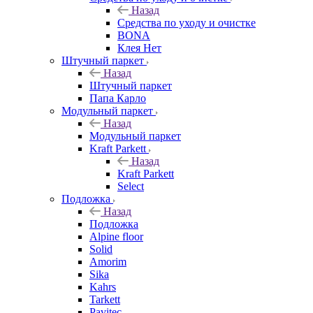
Назад
Средства по уходу и очистке
BONA
Клея Нет
Штучный паркет
Назад
Штучный паркет
Папа Карло
Модульный паркет
Назад
Модульный паркет
Kraft Parkett
Назад
Kraft Parkett
Select
Подложка
Назад
Подложка
Alpine floor
Solid
Amorim
Sika
Kahrs
Tarkett
Pavitec