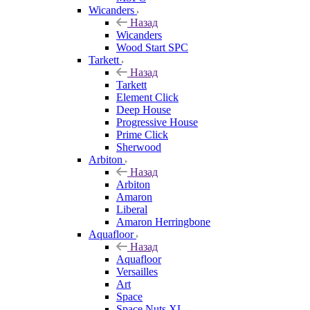
Wicanders
Назад
Wicanders
Wood Start SPC
Tarkett
Назад
Tarkett
Element Click
Deep House
Progressive House
Prime Click
Sherwood
Arbiton
Назад
Arbiton
Amaron
Liberal
Amaron Herringbone
Aquafloor
Назад
Aquafloor
Versailles
Art
Space
Space Nuts XL