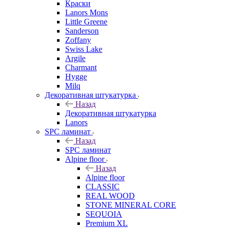
Краски
Lanors Mons
Little Greene
Sanderson
Zoffany
Swiss Lake
Argile
Charmant
Hygge
Milq
Декоративная штукатурка
Назад
Декоративная штукатурка
Lanors
SPC ламинат
Назад
SPC ламинат
Alpine floor
Назад
Alpine floor
CLASSIC
REAL WOOD
STONE MINERAL CORE
SEQUOIA
Premium XL