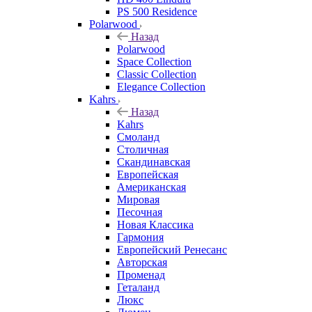
PS 500 Residence
Polarwood
Назад
Polarwood
Space Collection
Classic Collection
Elegance Collection
Kahrs
Назад
Kahrs
Смоланд
Столичная
Скандинавская
Европейская
Американская
Мировая
Песочная
Новая Классика
Гармония
Европейский Ренесанс
Авторская
Променад
Геталанд
Люкс