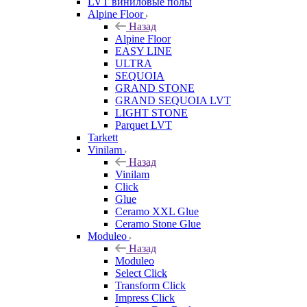
LVT виниловые полы
Alpine Floor
Назад
Alpine Floor
EASY LINE
ULTRA
SEQUOIA
GRAND STONE
GRAND SEQUOIA LVT
LIGHT STONE
Parquet LVT
Tarkett
Vinilam
Назад
Vinilam
Click
Glue
Ceramo XXL Glue
Ceramo Stone Glue
Moduleo
Назад
Moduleo
Select Click
Transform Click
Impress Click