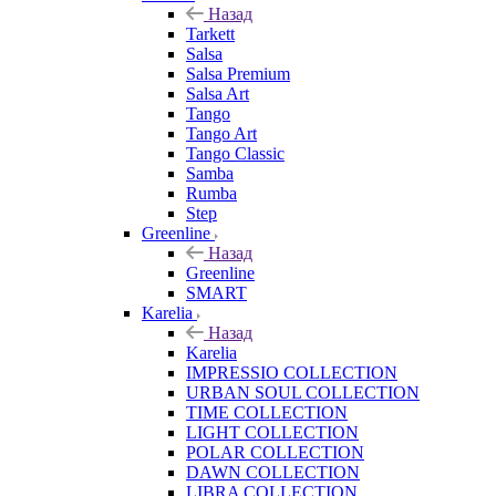
Назад
Tarkett
Salsa
Salsa Premium
Salsa Art
Tango
Tango Art
Tango Classic
Samba
Rumba
Step
Greenline
Назад
Greenline
SMART
Karelia
Назад
Karelia
IMPRESSIO COLLECTION
URBAN SOUL COLLECTION
TIME COLLECTION
LIGHT COLLECTION
POLAR COLLECTION
DAWN COLLECTION
LIBRA COLLECTION