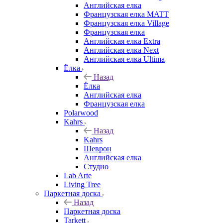
Английская елка
Французская елка MATT
Французская елка Village
Французская елка
Английская елка Extra
Английская елка Next
Английская елка Ultima
Ёлка
Назад
Ёлка
Английская елка
Французская елка
Polarwood
Kahrs
Назад
Kahrs
Шеврон
Английская елка
Студио
Lab Arte
Living Tree
Паркетная доска
Назад
Паркетная доска
Tarkett