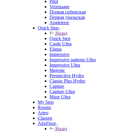
Pilot
Vernissage
Первая сибирская
Первая уральская
Angleterre
Quick Step
Назад
Quick Step
Castle Ultra
Eligna
Impressive
Impressive patterns Ultra
Impressive Ultra
Majestic
Perspective Hydro
Classic Plus Hydro
Capture
Capture Ultra
Muse Ultra
My Step
Rooms
Arteo
Classen
AlixFloor
Назад