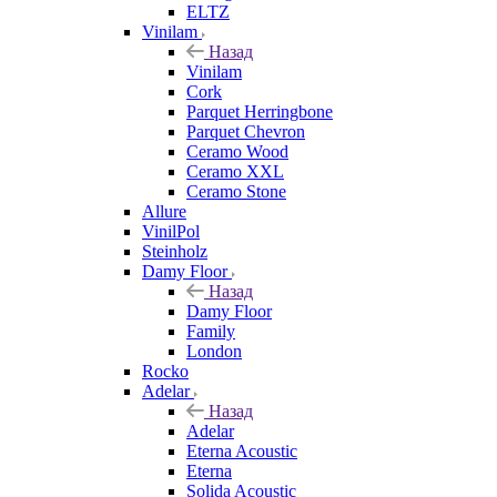
ELTZ
Vinilam
Назад
Vinilam
Cork
Parquet Herringbone
Parquet Chevron
Ceramo Wood
Ceramo XXL
Ceramo Stone
Allure
VinilPol
Steinholz
Damy Floor
Назад
Damy Floor
Family
London
Rocko
Adelar
Назад
Adelar
Eterna Acoustic
Eterna
Solida Acoustic