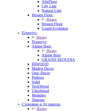
AlixFloor
City Line
Natural Line
Hessen Floor
Назад
Hessen Floor
Grand Evolution
Плинтус
Назад
Плинтус
Alpine floor
Назад
Alpine floor
GRAND SEQUOIA
HIWOOD
Madest Decor
Orac Decor
Pedross
Solid
TeckWood
UltraWood
Moduleo
Ликорн
Стеновые и 3д панели
Назад