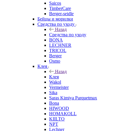
Saicos
TimberCare
Berger-seidle
Бейцы и морилки
Средства по уходу
Назад
Средства по уходу
BONA
LECHNER
TRICOL
Berger
Osmo
Клея
Назад
Клея
Wakol
Vermeister
Sika
Saras Kimiya Parquetmax
Bona
HIWOOD
HOMAKOLL
KIILTO
NPT
Lechner