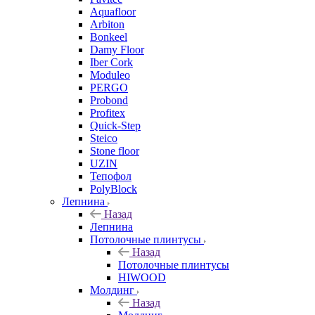
Aquafloor
Arbiton
Bonkeel
Damy Floor
Iber Cork
Moduleo
PERGO
Probond
Profitex
Quick-Step
Steico
Stone floor
UZIN
Тепофол
PolyBlock
Лепнина
Назад
Лепнина
Потолочные плинтусы
Назад
Потолочные плинтусы
HIWOOD
Молдинг
Назад