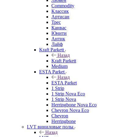
Люмен
Commodity
Классик
Артисан
Трес
Канвас
Юнити
Антик
Лайф
Kraft Parkett
Назад
Kraft Parkett
Medium
ESTA Parket
Назад
ESTA Parket
1 Strip
1 Strip Nova Eco
1 Strip Nova
Herringbone Nova Eco
Chevron Nova Eco
Chevron
Herringbone
LVT виниловые полы
Назад