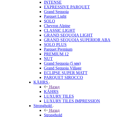
INTENSE
EXPRESSIVE PARQUET
Grand Sequoia
Parquet Light
SOLO
Chevron Alpine
CLASSIC LIGHT
GRAND SEQUOIA LIGHT
GRAND SEQUOIA SUPERIOR ABA
SOLO PLUS
Parquet Premium
PREMIUM 12
NUT
Grand Sequoia (5 мм)
Grand Sequoia Village
ECLIPSE SUPER MATT
PARQUET SIROCCO
KÄHRS
Назад
KÄHRS
LUXURY TILES
LUXURY TILES IMPRESSION
Stronghold
Назад
Stronghold