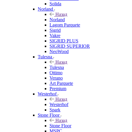
Solida
Norland
Назад
Norland
Lagom Parquete
Sigrid
Vakre
SIGRID PLUS
SIGRID SUPERIOR
NeoWood
Tulesna
Назад
Tulesna
Ottimo
Verano
Art Parquete
Premium
Westerhof
Назад
Westerhof
Spark
Stone Floor
Назад
Stone Floor
MSPC