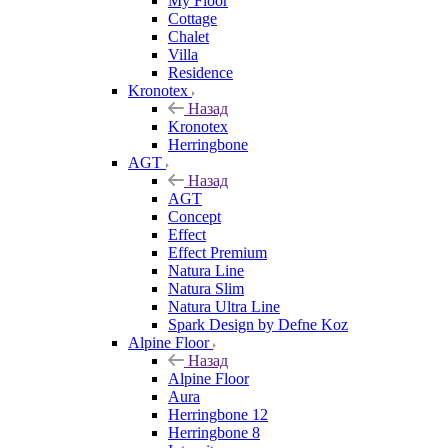
My Floor
Cottage
Chalet
Villa
Residence
Kronotex
Назад
Kronotex
Herringbone
AGT
Назад
AGT
Concept
Effect
Effect Premium
Natura Line
Natura Slim
Natura Ultra Line
Spark Design by Defne Koz
Alpine Floor
Назад
Alpine Floor
Aura
Herringbone 12
Herringbone 8