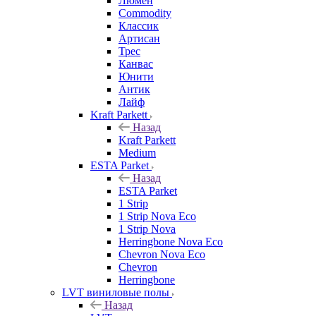
Люмен
Commodity
Классик
Артисан
Трес
Канвас
Юнити
Антик
Лайф
Kraft Parkett
Назад
Kraft Parkett
Medium
ESTA Parket
Назад
ESTA Parket
1 Strip
1 Strip Nova Eco
1 Strip Nova
Herringbone Nova Eco
Chevron Nova Eco
Chevron
Herringbone
LVT виниловые полы
Назад