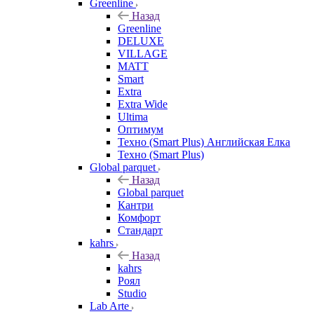
Greenline
Назад
Greenline
DELUXE
VILLAGE
MATT
Smart
Extra
Extra Wide
Ultima
Оптимум
Техно (Smart Plus) Английская Елка
Техно (Smart Plus)
Global parquet
Назад
Global parquet
Кантри
Комфорт
Стандарт
kahrs
Назад
kahrs
Роял
Studio
Lab Arte