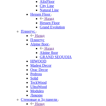
AlixFloor
City Line
Natural Line
Hessen Floor
Назад
Hessen Floor
Grand Evolution
Плинтус
Назад
Плинтус
Alpine floor
Назад
Alpine floor
GRAND SEQUOIA
HIWOOD
Madest Decor
Orac Decor
Pedross
Solid
TeckWood
UltraWood
Moduleo
Ликорн
Стеновые и 3д панели
Назад