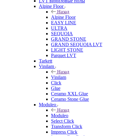
LVT виниловые полы
Alpine Floor
Назад
Alpine Floor
EASY LINE
ULTRA
SEQUOIA
GRAND STONE
GRAND SEQUOIA LVT
LIGHT STONE
Parquet LVT
Tarkett
Vinilam
Назад
Vinilam
Click
Glue
Ceramo XXL Glue
Ceramo Stone Glue
Moduleo
Назад
Moduleo
Select Click
Transform Click
Impress Click