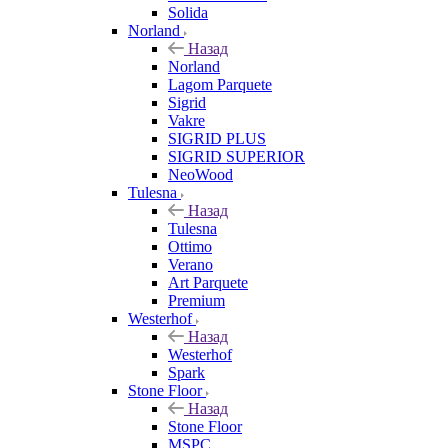
Solida
Norland
Назад
Norland
Lagom Parquete
Sigrid
Vakre
SIGRID PLUS
SIGRID SUPERIOR
NeoWood
Tulesna
Назад
Tulesna
Ottimo
Verano
Art Parquete
Premium
Westerhof
Назад
Westerhof
Spark
Stone Floor
Назад
Stone Floor
MSPC