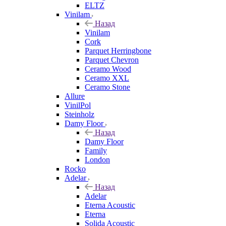
ELTZ
Vinilam
Назад
Vinilam
Cork
Parquet Herringbone
Parquet Chevron
Ceramo Wood
Ceramo XXL
Ceramo Stone
Allure
VinilPol
Steinholz
Damy Floor
Назад
Damy Floor
Family
London
Rocko
Adelar
Назад
Adelar
Eterna Acoustic
Eterna
Solida Acoustic