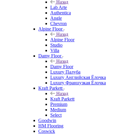
Назад
Lab Arte
Authentica
Angle
Chevron
Alpine Floor
Назад
Alpine Floor
Studio
Villa
Damy Floor
Назад
Damy Floor
Luxury Палуба
Luxury Английская Ёлочка
Luxury Французкая Ёлочка
Kraft Parkett
Назад
Kraft Parkett
Premium
Medium
Select
Goodwin
HM Flooring
Coswick