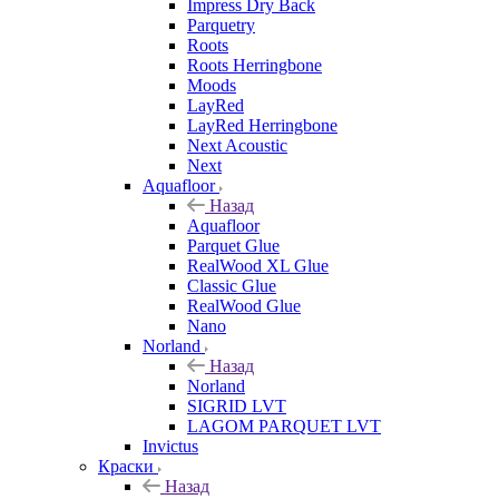
Impress Dry Back
Parquetry
Roots
Roots Herringbone
Moods
LayRed
LayRed Herringbone
Next Acoustic
Next
Aquafloor
Назад
Aquafloor
Parquet Glue
RealWood XL Glue
Classic Glue
RealWood Glue
Nano
Norland
Назад
Norland
SIGRID LVT
LAGOM PARQUET LVT
Invictus
Краски
Назад