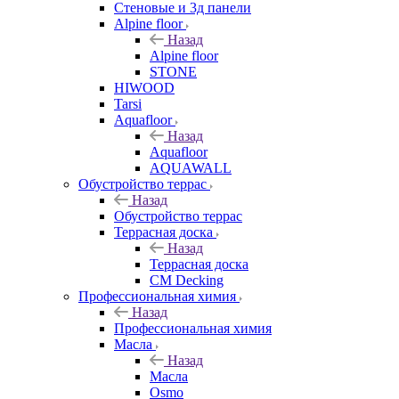
Стеновые и 3д панели
Alpine floor
Назад
Alpine floor
STONE
HIWOOD
Tarsi
Aquafloor
Назад
Aquafloor
AQUAWALL
Обустройство террас
Назад
Обустройство террас
Террасная доска
Назад
Террасная доска
CM Decking
Профессиональная химия
Назад
Профессиональная химия
Масла
Назад
Масла
Osmo