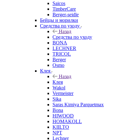
Saicos
TimberCare
Berger-seidle
Бейцы и морилки
Средства по уходу
Назад
Средства по уходу
BONA
LECHNER
TRICOL
Berger
Osmo
Клея
Назад
Клея
Wakol
Vermeister
Sika
Saras Kimiya Parquetmax
Bona
HIWOOD
HOMAKOLL
KIILTO
NPT
Lechner