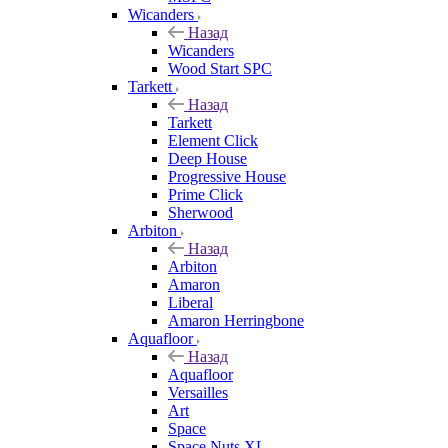
Wicanders
Назад
Wicanders
Wood Start SPC
Tarkett
Назад
Tarkett
Element Click
Deep House
Progressive House
Prime Click
Sherwood
Arbiton
Назад
Arbiton
Amaron
Liberal
Amaron Herringbone
Aquafloor
Назад
Aquafloor
Versailles
Art
Space
Space Nuts XL