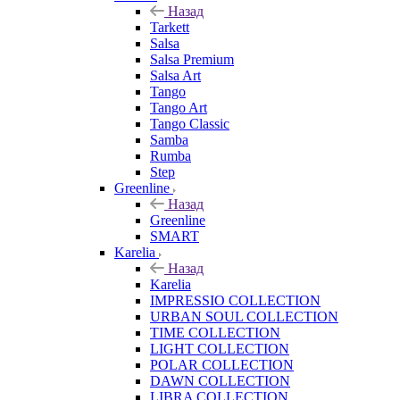
Назад
Tarkett
Salsa
Salsa Premium
Salsa Art
Tango
Tango Art
Tango Classic
Samba
Rumba
Step
Greenline
Назад
Greenline
SMART
Karelia
Назад
Karelia
IMPRESSIO COLLECTION
URBAN SOUL COLLECTION
TIME COLLECTION
LIGHT COLLECTION
POLAR COLLECTION
DAWN COLLECTION
LIBRA COLLECTION