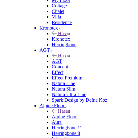
My Floor
Cottage
Chalet
Villa
Residence
Kronotex
Назад
Kronotex
Herringbone
AGT
Назад
AGT
Concept
Effect
Effect Premium
Natura Line
Natura Slim
Natura Ultra Line
Spark Design by Defne Koz
Alpine Floor
Назад
Alpine Floor
Aura
Herringbone 12
Herringbone 8