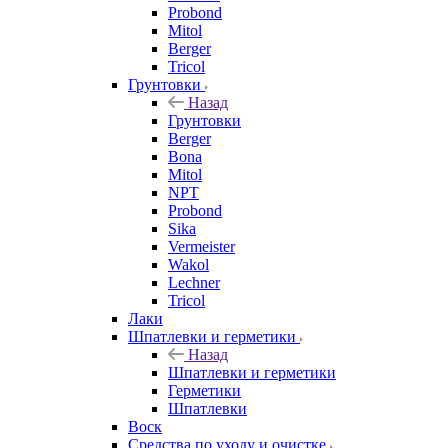
Probond
Mitol
Berger
Tricol
Грунтовки
Назад
Грунтовки
Berger
Bona
Mitol
NPT
Probond
Sika
Vermeister
Wakol
Lechner
Tricol
Лаки
Шпатлевки и герметики
Назад
Шпатлевки и герметики
Герметики
Шпатлевки
Воск
Средства по уходу и очистке