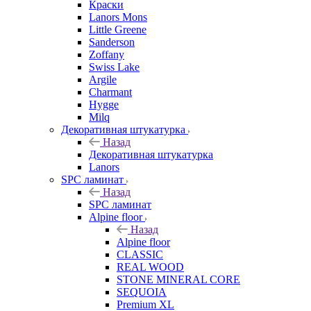
Краски
Lanors Mons
Little Greene
Sanderson
Zoffany
Swiss Lake
Argile
Charmant
Hygge
Milq
Декоративная штукатурка
Назад
Декоративная штукатурка
Lanors
SPC ламинат
Назад
SPC ламинат
Alpine floor
Назад
Alpine floor
CLASSIC
REAL WOOD
STONE MINERAL CORE
SEQUOIA
Premium XL