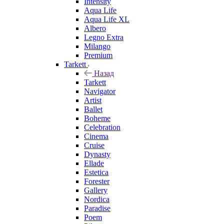
Intensity
Aqua Life
Aqua Life XL
Albero
Legno Extra
Milango
Premium
Tarkett
Назад
Tarkett
Navigator
Artist
Ballet
Boheme
Celebration
Cinema
Cruise
Dynasty
Ellade
Estetica
Forester
Gallery
Nordica
Paradise
Poem