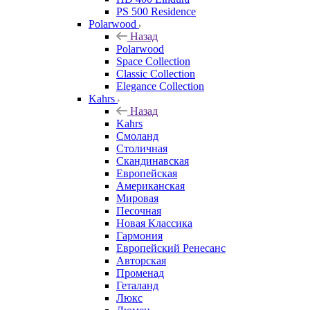
PS 500 Residence
Polarwood
Назад
Polarwood
Space Collection
Classic Collection
Elegance Collection
Kahrs
Назад
Kahrs
Смоланд
Столичная
Скандинавская
Европейская
Американская
Мировая
Песочная
Новая Классика
Гармония
Европейский Ренесанс
Авторская
Променад
Геталанд
Люкс