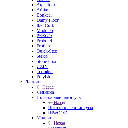
Aquafloor
Arbiton
Bonkeel
Damy Floor
Iber Cork
Moduleo
PERGO
Probond
Profitex
Quick-Step
Steico
Stone floor
UZIN
Тепофол
PolyBlock
Лепнина
Назад
Лепнина
Потолочные плинтусы
Назад
Потолочные плинтусы
HIWOOD
Молдинг
Назад