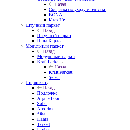
Назад
Средства по уходу и очистке
BONA
Клея Нет
Штучный паркет
Назад
Штучный паркет
Папа Карло
Модульный паркет
Назад
Модульный паркет
Kraft Parkett
Назад
Kraft Parkett
Select
Подложка
Назад
Подложка
Alpine floor
Solid
Amorim
Sika
Kahrs
Tarkett
Pavitec