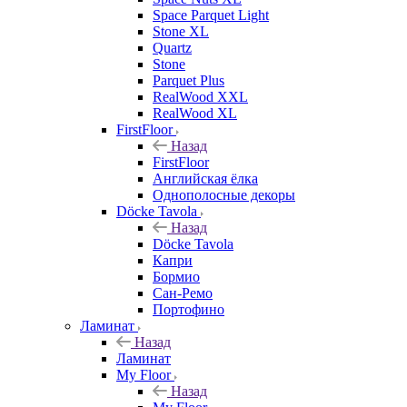
Space Parquet Light
Stone XL
Quartz
Stone
Parquet Plus
RealWood XXL
RealWood XL
FirstFloor
Назад
FirstFloor
Английская ёлка
Однополосные декоры
Döcke Tavola
Назад
Döcke Tavola
Капри
Бормио
Сан-Ремо
Портофино
Ламинат
Назад
Ламинат
My Floor
Назад