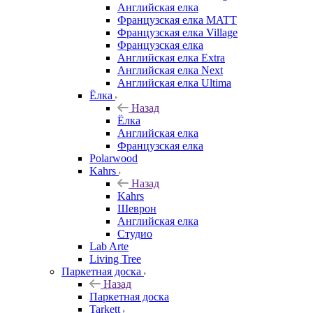
Английская елка
Французская елка MATT
Французская елка Village
Французская елка
Английская елка Extra
Английская елка Next
Английская елка Ultima
Ёлка
Назад
Ёлка
Английская елка
Французская елка
Polarwood
Kahrs
Назад
Kahrs
Шеврон
Английская елка
Студио
Lab Arte
Living Tree
Паркетная доска
Назад
Паркетная доска
Tarkett