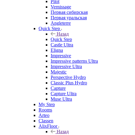
Pilot
Vernissage
Первая сибирская
Первая уральская
Angleterre
Quick Step
Назад
Quick Step
Castle Ultra
Eligna
Impressive
Impressive patterns Ultra
Impressive Ultra
Majestic
Perspective Hydro
Classic Plus Hydro
Capture
Capture Ultra
Muse Ultra
My Step
Rooms
Arteo
Classen
AlixFloor
Назад