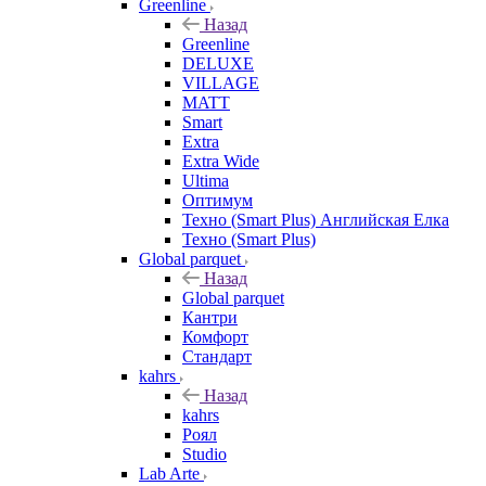
Greenline
Назад
Greenline
DELUXE
VILLAGE
MATT
Smart
Extra
Extra Wide
Ultima
Оптимум
Техно (Smart Plus) Английская Елка
Техно (Smart Plus)
Global parquet
Назад
Global parquet
Кантри
Комфорт
Стандарт
kahrs
Назад
kahrs
Роял
Studio
Lab Arte