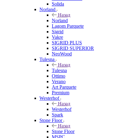
Solida
Norland
Назад
Norland
Lagom Parquete
Sigrid
Vakre
SIGRID PLUS
SIGRID SUPERIOR
NeoWood
Tulesna
Назад
Tulesna
Ottimo
Verano
Art Parquete
Premium
Westerhof
Назад
Westerhof
Spark
Stone Floor
Назад
Stone Floor
MSPC