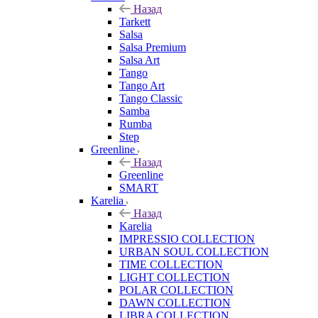
Назад
Tarkett
Salsa
Salsa Premium
Salsa Art
Tango
Tango Art
Tango Classic
Samba
Rumba
Step
Greenline
Назад
Greenline
SMART
Karelia
Назад
Karelia
IMPRESSIO COLLECTION
URBAN SOUL COLLECTION
TIME COLLECTION
LIGHT COLLECTION
POLAR COLLECTION
DAWN COLLECTION
LIBRA COLLECTION