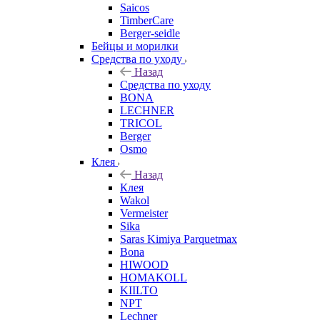
Saicos
TimberCare
Berger-seidle
Бейцы и морилки
Средства по уходу
Назад
Средства по уходу
BONA
LECHNER
TRICOL
Berger
Osmo
Клея
Назад
Клея
Wakol
Vermeister
Sika
Saras Kimiya Parquetmax
Bona
HIWOOD
HOMAKOLL
KIILTO
NPT
Lechner