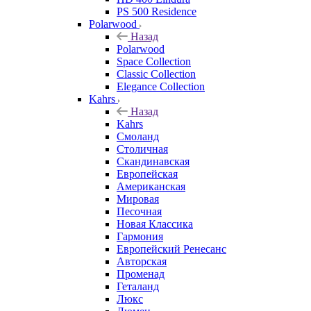
PS 500 Residence
Polarwood
Назад
Polarwood
Space Collection
Classic Collection
Elegance Collection
Kahrs
Назад
Kahrs
Смоланд
Столичная
Скандинавская
Европейская
Американская
Мировая
Песочная
Новая Классика
Гармония
Европейский Ренесанс
Авторская
Променад
Геталанд
Люкс