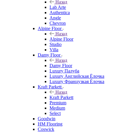
Назад
Lab Arte
Authentica
Angle
Chevron
Alpine Floor
Назад
Alpine Floor
Studio
Villa
Damy Floor
Назад
Damy Floor
Luxury Палуба
Luxury Английская Ёлочка
Luxury Французкая Ёлочка
Kraft Parkett
Назад
Kraft Parkett
Premium
Medium
Select
Goodwin
HM Flooring
Coswick