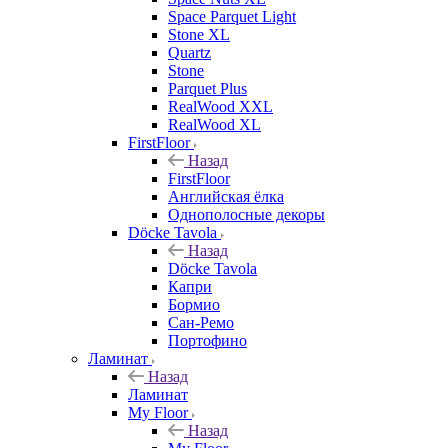
Space Parquet Light
Stone XL
Quartz
Stone
Parquet Plus
RealWood XXL
RealWood XL
FirstFloor
Назад
FirstFloor
Английская ёлка
Однополосные декоры
Döcke Tavola
Назад
Döcke Tavola
Капри
Бормио
Сан-Ремо
Портофино
Ламинат
Назад
Ламинат
My Floor
Назад