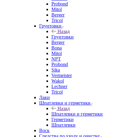
Probond
Mitol
Berger
Tricol
Грунтовки
Назад
Грунтовки
Berger
Bona
Mitol
NPT
Probond
Sika
Vermeister
Wakol
Lechner
Tricol
Лаки
Шпатлевки и герметики
Назад
Шпатлевки и герметики
Герметики
Шпатлевки
Воск
Средства по уходу и очистке