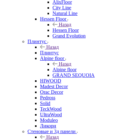
AlixFloor
City Line
Natural Line
Hessen Floor
Назад
Hessen Floor
Grand Evolution
Плинтус
Назад
Плинтус
Alpine floor
Назад
Alpine floor
GRAND SEQUOIA
HIWOOD
Madest Decor
Orac Decor
Pedross
Solid
TeckWood
UltraWood
Moduleo
Ликорн
Стеновые и 3д панели
Назад