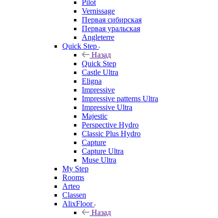
Pilot
Vernissage
Первая сибирская
Первая уральская
Angleterre
Quick Step
Назад
Quick Step
Castle Ultra
Eligna
Impressive
Impressive patterns Ultra
Impressive Ultra
Majestic
Perspective Hydro
Classic Plus Hydro
Capture
Capture Ultra
Muse Ultra
My Step
Rooms
Arteo
Classen
AlixFloor
Назад