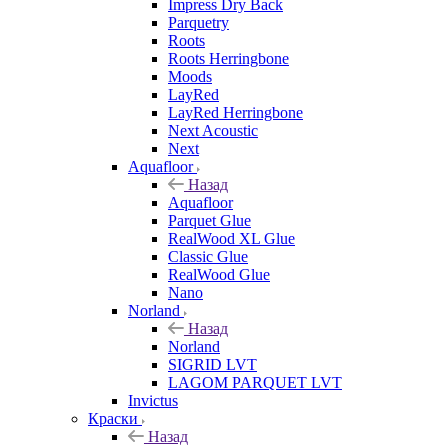
Impress Dry Back
Parquetry
Roots
Roots Herringbone
Moods
LayRed
LayRed Herringbone
Next Acoustic
Next
Aquafloor
Назад
Aquafloor
Parquet Glue
RealWood XL Glue
Classic Glue
RealWood Glue
Nano
Norland
Назад
Norland
SIGRID LVT
LAGOM PARQUET LVT
Invictus
Краски
Назад