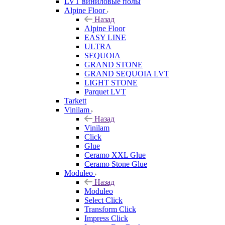
LVT виниловые полы
Alpine Floor
Назад
Alpine Floor
EASY LINE
ULTRA
SEQUOIA
GRAND STONE
GRAND SEQUOIA LVT
LIGHT STONE
Parquet LVT
Tarkett
Vinilam
Назад
Vinilam
Click
Glue
Ceramo XXL Glue
Ceramo Stone Glue
Moduleo
Назад
Moduleo
Select Click
Transform Click
Impress Click