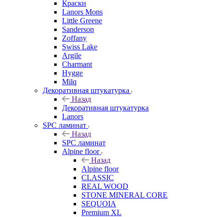
Краски
Lanors Mons
Little Greene
Sanderson
Zoffany
Swiss Lake
Argile
Charmant
Hygge
Milq
Декоративная штукатурка
Назад
Декоративная штукатурка
Lanors
SPC ламинат
Назад
SPC ламинат
Alpine floor
Назад
Alpine floor
CLASSIC
REAL WOOD
STONE MINERAL CORE
SEQUOIA
Premium XL