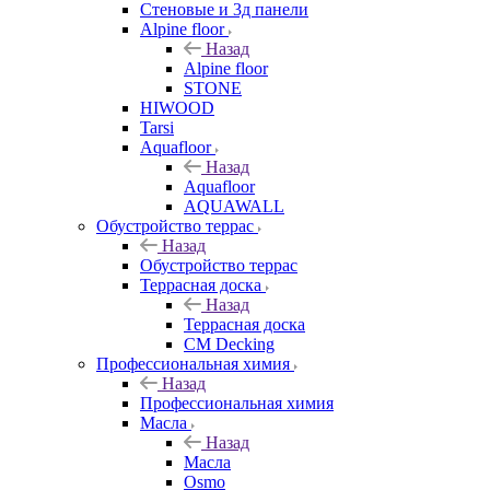
Стеновые и 3д панели
Alpine floor
Назад
Alpine floor
STONE
HIWOOD
Tarsi
Aquafloor
Назад
Aquafloor
AQUAWALL
Обустройство террас
Назад
Обустройство террас
Террасная доска
Назад
Террасная доска
CM Decking
Профессиональная химия
Назад
Профессиональная химия
Масла
Назад
Масла
Osmo