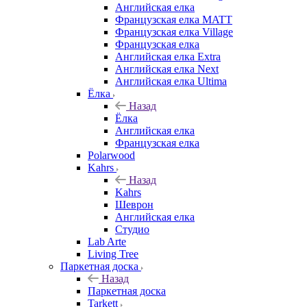
Английская елка
Французская елка MATT
Французская елка Village
Французская елка
Английская елка Extra
Английская елка Next
Английская елка Ultima
Ёлка
Назад
Ёлка
Английская елка
Французская елка
Polarwood
Kahrs
Назад
Kahrs
Шеврон
Английская елка
Студио
Lab Arte
Living Tree
Паркетная доска
Назад
Паркетная доска
Tarkett