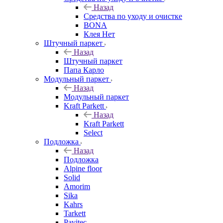
Назад
Средства по уходу и очистке
BONA
Клея Нет
Штучный паркет
Назад
Штучный паркет
Папа Карло
Модульный паркет
Назад
Модульный паркет
Kraft Parkett
Назад
Kraft Parkett
Select
Подложка
Назад
Подложка
Alpine floor
Solid
Amorim
Sika
Kahrs
Tarkett
Pavitec