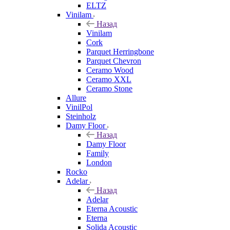
ELTZ
Vinilam
Назад
Vinilam
Cork
Parquet Herringbone
Parquet Chevron
Ceramo Wood
Ceramo XXL
Ceramo Stone
Allure
VinilPol
Steinholz
Damy Floor
Назад
Damy Floor
Family
London
Rocko
Adelar
Назад
Adelar
Eterna Acoustic
Eterna
Solida Acoustic