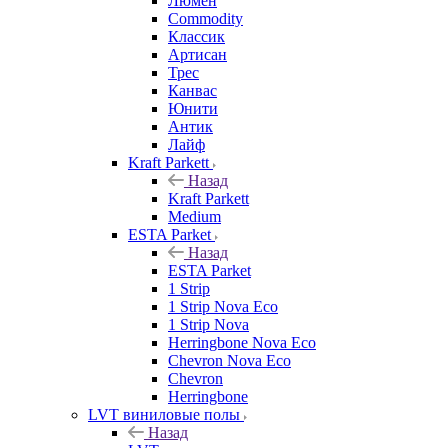
Люмен
Commodity
Классик
Артисан
Трес
Канвас
Юнити
Антик
Лайф
Kraft Parkett
Назад
Kraft Parkett
Medium
ESTA Parket
Назад
ESTA Parket
1 Strip
1 Strip Nova Eco
1 Strip Nova
Herringbone Nova Eco
Chevron Nova Eco
Chevron
Herringbone
LVT виниловые полы
Назад