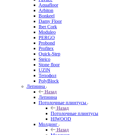
Aquafloor
Arbiton
Bonkeel
Damy Floor
Iber Cork
Moduleo
PERGO
Probond
Profitex
Quick-Step
Steico
Stone floor
UZIN
Тепофол
PolyBlock
Лепнина
Назад
Лепнина
Потолочные плинтусы
Назад
Потолочные плинтусы
HIWOOD
Молдинг
Назад