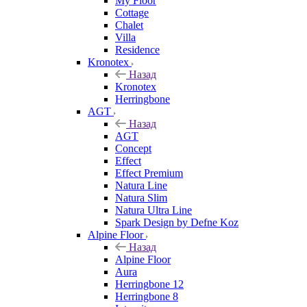
My Floor
Cottage
Chalet
Villa
Residence
Kronotex
Назад
Kronotex
Herringbone
AGT
Назад
AGT
Concept
Effect
Effect Premium
Natura Line
Natura Slim
Natura Ultra Line
Spark Design by Defne Koz
Alpine Floor
Назад
Alpine Floor
Aura
Herringbone 12
Herringbone 8