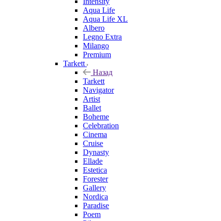
Intensity
Aqua Life
Aqua Life XL
Albero
Legno Extra
Milango
Premium
Tarkett
Назад
Tarkett
Navigator
Artist
Ballet
Boheme
Celebration
Cinema
Cruise
Dynasty
Ellade
Estetica
Forester
Gallery
Nordica
Paradise
Poem