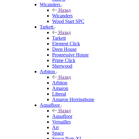
Wicanders
Назад
Wicanders
Wood Start SPC
Tarkett
Назад
Tarkett
Element Click
Deep House
Progressive House
Prime Click
Sherwood
Arbiton
Назад
Arbiton
Amaron
Liberal
Amaron Herringbone
Aquafloor
Назад
Aquafloor
Versailles
Art
Space
Space Nuts XL