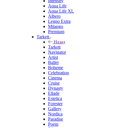
Intensity
Aqua Life
Aqua Life XL
Albero
Legno Extra
Milango
Premium
Tarkett
Назад
Tarkett
Navigator
Artist
Ballet
Boheme
Celebration
Cinema
Cruise
Dynasty
Ellade
Estetica
Forester
Gallery
Nordica
Paradise
Poem