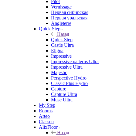
Pilot
Vernissage
Первая сибирская
Первая уральская
Angleterre
Quick Step
Назад
Quick Step
Castle Ultra
Eligna
Impressive
Impressive patterns Ultra
Impressive Ultra
Majestic
Perspective Hydro
Classic Plus Hydro
Capture
Capture Ultra
Muse Ultra
My Step
Rooms
Arteo
Classen
AlixFloor
Назад