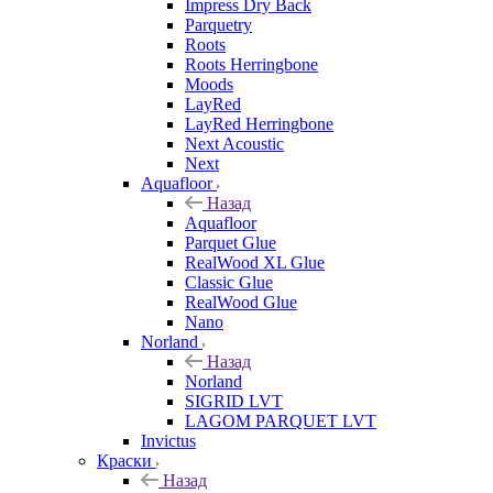
Impress Dry Back
Parquetry
Roots
Roots Herringbone
Moods
LayRed
LayRed Herringbone
Next Acoustic
Next
Aquafloor
Назад
Aquafloor
Parquet Glue
RealWood XL Glue
Classic Glue
RealWood Glue
Nano
Norland
Назад
Norland
SIGRID LVT
LAGOM PARQUET LVT
Invictus
Краски
Назад