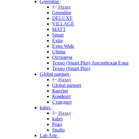
Greenline
Назад
Greenline
DELUXE
VILLAGE
MATT
Smart
Extra
Extra Wide
Ultima
Оптимум
Техно (Smart Plus) Английская Елка
Техно (Smart Plus)
Global parquet
Назад
Global parquet
Кантри
Комфорт
Стандарт
kahrs
Назад
kahrs
Роял
Studio
Lab Arte