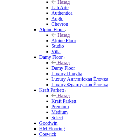
Назад
Lab Arte
Authentica
Angle
Chevron
Alpine Floor
Назад
Alpine Floor
Studio
Villa
Damy Floor
Назад
Damy Floor
Luxury Палуба
Luxury Английская Ёлочка
Luxury Французкая Ёлочка
Kraft Parkett
Назад
Kraft Parkett
Premium
Medium
Select
Goodwin
HM Flooring
Coswick