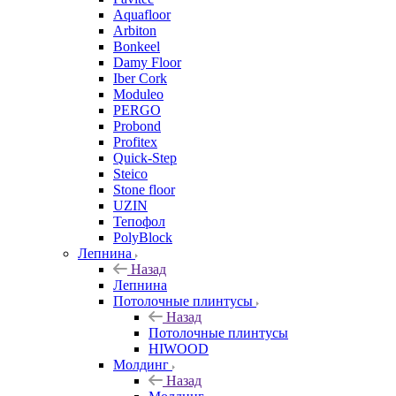
Aquafloor
Arbiton
Bonkeel
Damy Floor
Iber Cork
Moduleo
PERGO
Probond
Profitex
Quick-Step
Steico
Stone floor
UZIN
Тепофол
PolyBlock
Лепнина
Назад
Лепнина
Потолочные плинтусы
Назад
Потолочные плинтусы
HIWOOD
Молдинг
Назад