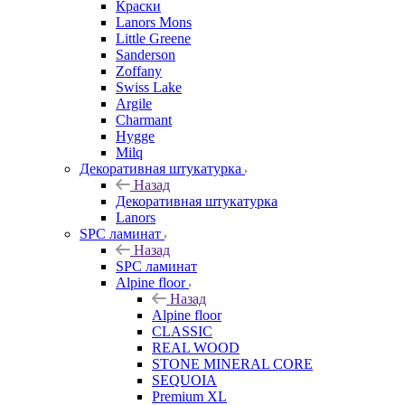
Краски
Lanors Mons
Little Greene
Sanderson
Zoffany
Swiss Lake
Argile
Charmant
Hygge
Milq
Декоративная штукатурка
Назад
Декоративная штукатурка
Lanors
SPC ламинат
Назад
SPC ламинат
Alpine floor
Назад
Alpine floor
CLASSIC
REAL WOOD
STONE MINERAL CORE
SEQUOIA
Premium XL