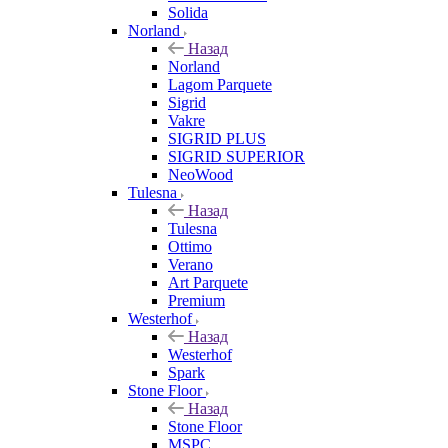
Solida
Norland
Назад
Norland
Lagom Parquete
Sigrid
Vakre
SIGRID PLUS
SIGRID SUPERIOR
NeoWood
Tulesna
Назад
Tulesna
Ottimo
Verano
Art Parquete
Premium
Westerhof
Назад
Westerhof
Spark
Stone Floor
Назад
Stone Floor
MSPC