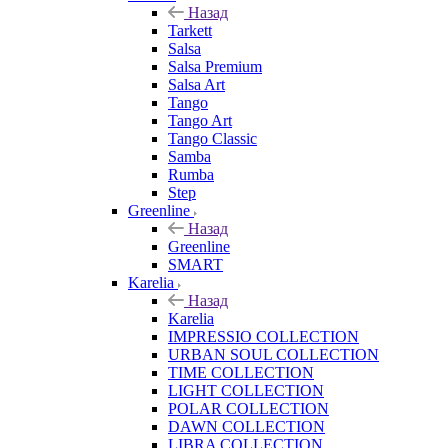
Назад
Tarkett
Salsa
Salsa Premium
Salsa Art
Tango
Tango Art
Tango Classic
Samba
Rumba
Step
Greenline
Назад
Greenline
SMART
Karelia
Назад
Karelia
IMPRESSIO COLLECTION
URBAN SOUL COLLECTION
TIME COLLECTION
LIGHT COLLECTION
POLAR COLLECTION
DAWN COLLECTION
LIBRA COLLECTION