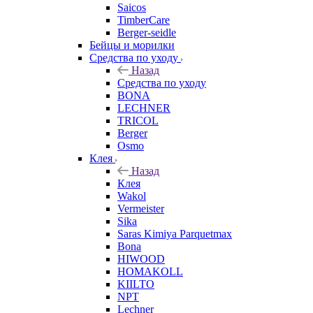
Saicos
TimberCare
Berger-seidle
Бейцы и морилки
Средства по уходу
Назад
Средства по уходу
BONA
LECHNER
TRICOL
Berger
Osmo
Клея
Назад
Клея
Wakol
Vermeister
Sika
Saras Kimiya Parquetmax
Bona
HIWOOD
HOMAKOLL
KIILTO
NPT
Lechner