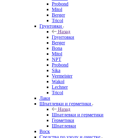
Probond
Mitol
Berger
Tricol
Грунтовки
Назад
Грунтовки
Berger
Bona
Mitol
NPT
Probond
Sika
Vermeister
Wakol
Lechner
Tricol
Лаки
Шпатлевки и герметики
Назад
Шпатлевки и герметики
Герметики
Шпатлевки
Воск
Средства по уходу и очистке