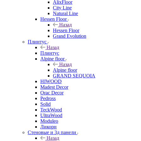
AlixFloor
City Line
Natural Line
Hessen Floor
Назад
Hessen Floor
Grand Evolution
Плинтус
Назад
Плинтус
Alpine floor
Назад
Alpine floor
GRAND SEQUOIA
HIWOOD
Madest Decor
Orac Decor
Pedross
Solid
TeckWood
UltraWood
Moduleo
Ликорн
Стеновые и 3д панели
Назад