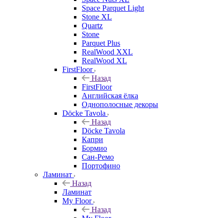
Space Parquet Light
Stone XL
Quartz
Stone
Parquet Plus
RealWood XXL
RealWood XL
FirstFloor
Назад
FirstFloor
Английская ёлка
Однополосные декоры
Döcke Tavola
Назад
Döcke Tavola
Капри
Бормио
Сан-Ремо
Портофино
Ламинат
Назад
Ламинат
My Floor
Назад