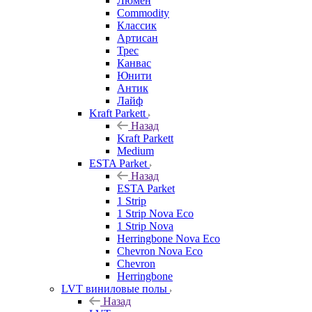
Люмен
Commodity
Классик
Артисан
Трес
Канвас
Юнити
Антик
Лайф
Kraft Parkett
Назад
Kraft Parkett
Medium
ESTA Parket
Назад
ESTA Parket
1 Strip
1 Strip Nova Eco
1 Strip Nova
Herringbone Nova Eco
Chevron Nova Eco
Chevron
Herringbone
LVT виниловые полы
Назад