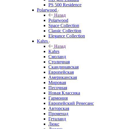
PS 500 Residence
Polarwood
Назад
Polarwood
Space Collection
Classic Collection
Elegance Collection
Kahrs
Назад
Kahrs
Смоланд
Столичная
Скандинавская
Европейская
Американская
Мировая
Песочная
Новая Классика
Гармония
Европейский Ренесанс
Авторская
Променад
Геталанд
Люкс