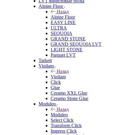
LVT виниловые полы
Alpine Floor
Назад
Alpine Floor
EASY LINE
ULTRA
SEQUOIA
GRAND STONE
GRAND SEQUOIA LVT
LIGHT STONE
Parquet LVT
Tarkett
Vinilam
Назад
Vinilam
Click
Glue
Ceramo XXL Glue
Ceramo Stone Glue
Moduleo
Назад
Moduleo
Select Click
Transform Click
Impress Click