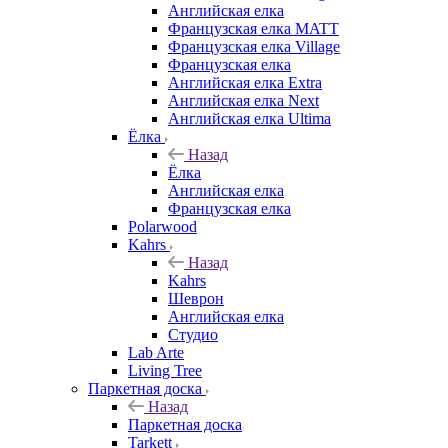
Английская елка
Французская елка MATT
Французская елка Village
Французская елка
Английская елка Extra
Английская елка Next
Английская елка Ultima
Ёлка
Назад
Ёлка
Английская елка
Французская елка
Polarwood
Kahrs
Назад
Kahrs
Шеврон
Английская елка
Студио
Lab Arte
Living Tree
Паркетная доска
Назад
Паркетная доска
Tarkett