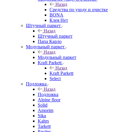
Назад
Средства по уходу и очистке
BONA
Клея Нет
Штучный паркет
Назад
Штучный паркет
Папа Карло
Модульный паркет
Назад
Модульный паркет
Kraft Parkett
Назад
Kraft Parkett
Select
Подложка
Назад
Подложка
Alpine floor
Solid
Amorim
Sika
Kahrs
Tarkett
Pavitec