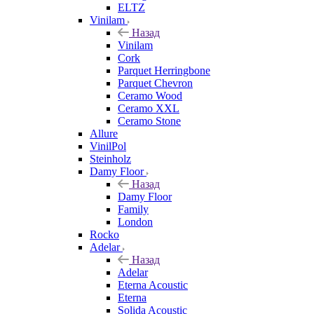
ELTZ
Vinilam
Назад
Vinilam
Cork
Parquet Herringbone
Parquet Chevron
Ceramo Wood
Ceramo XXL
Ceramo Stone
Allure
VinilPol
Steinholz
Damy Floor
Назад
Damy Floor
Family
London
Rocko
Adelar
Назад
Adelar
Eterna Acoustic
Eterna
Solida Acoustic