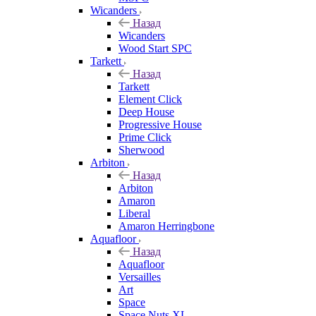
Wicanders
Назад
Wicanders
Wood Start SPC
Tarkett
Назад
Tarkett
Element Click
Deep House
Progressive House
Prime Click
Sherwood
Arbiton
Назад
Arbiton
Amaron
Liberal
Amaron Herringbone
Aquafloor
Назад
Aquafloor
Versailles
Art
Space
Space Nuts XL