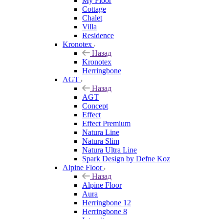
My Floor
Cottage
Chalet
Villa
Residence
Kronotex
Назад
Kronotex
Herringbone
AGT
Назад
AGT
Concept
Effect
Effect Premium
Natura Line
Natura Slim
Natura Ultra Line
Spark Design by Defne Koz
Alpine Floor
Назад
Alpine Floor
Aura
Herringbone 12
Herringbone 8