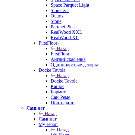
Space Parquet Light
Stone XL
Quartz
Stone
Parquet Plus
RealWood XXL
RealWood XL
FirstFloor
Назад
FirstFloor
Английская ёлка
Однополосные декоры
Döcke Tavola
Назад
Döcke Tavola
Капри
Бормио
Сан-Ремо
Портофино
Ламинат
Назад
Ламинат
My Floor
Назад