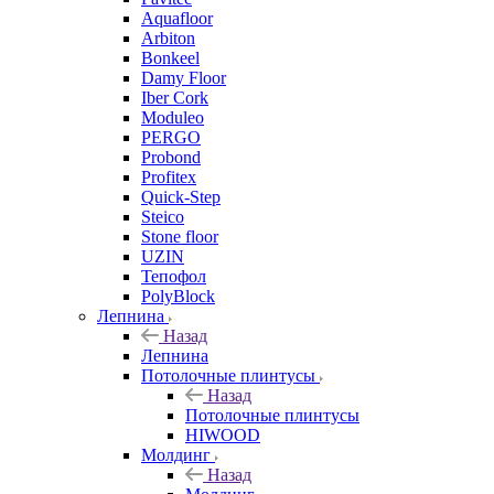
Aquafloor
Arbiton
Bonkeel
Damy Floor
Iber Cork
Moduleo
PERGO
Probond
Profitex
Quick-Step
Steico
Stone floor
UZIN
Тепофол
PolyBlock
Лепнина
Назад
Лепнина
Потолочные плинтусы
Назад
Потолочные плинтусы
HIWOOD
Молдинг
Назад