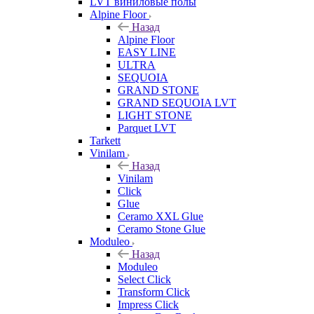
LVT виниловые полы
Alpine Floor
Назад
Alpine Floor
EASY LINE
ULTRA
SEQUOIA
GRAND STONE
GRAND SEQUOIA LVT
LIGHT STONE
Parquet LVT
Tarkett
Vinilam
Назад
Vinilam
Click
Glue
Ceramo XXL Glue
Ceramo Stone Glue
Moduleo
Назад
Moduleo
Select Click
Transform Click
Impress Click