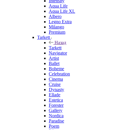
Intensity
Aqua Life
Aqua Life XL
Albero
Legno Extra
Milango
Premium
Tarkett
Назад
Tarkett
Navigator
Artist
Ballet
Boheme
Celebration
Cinema
Cruise
Dynasty
Ellade
Estetica
Forester
Gallery
Nordica
Paradise
Poem