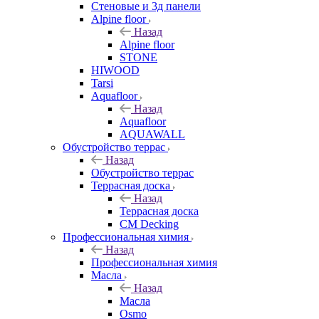
Стеновые и 3д панели
Alpine floor
Назад
Alpine floor
STONE
HIWOOD
Tarsi
Aquafloor
Назад
Aquafloor
AQUAWALL
Обустройство террас
Назад
Обустройство террас
Террасная доска
Назад
Террасная доска
CM Decking
Профессиональная химия
Назад
Профессиональная химия
Масла
Назад
Масла
Osmo