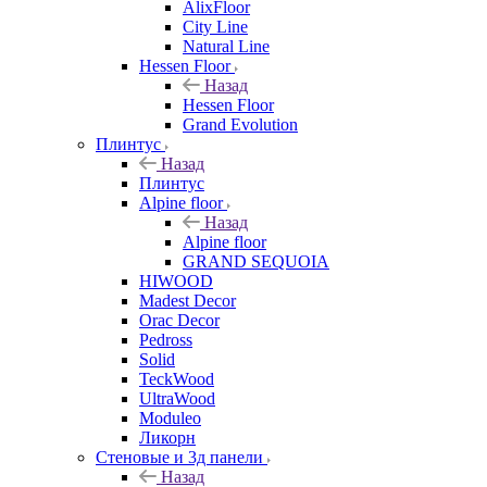
AlixFloor
City Line
Natural Line
Hessen Floor
Назад
Hessen Floor
Grand Evolution
Плинтус
Назад
Плинтус
Alpine floor
Назад
Alpine floor
GRAND SEQUOIA
HIWOOD
Madest Decor
Orac Decor
Pedross
Solid
TeckWood
UltraWood
Moduleo
Ликорн
Стеновые и 3д панели
Назад