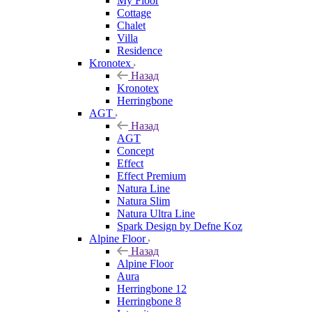
My Floor
Cottage
Chalet
Villa
Residence
Kronotex
Назад
Kronotex
Herringbone
AGT
Назад
AGT
Concept
Effect
Effect Premium
Natura Line
Natura Slim
Natura Ultra Line
Spark Design by Defne Koz
Alpine Floor
Назад
Alpine Floor
Aura
Herringbone 12
Herringbone 8