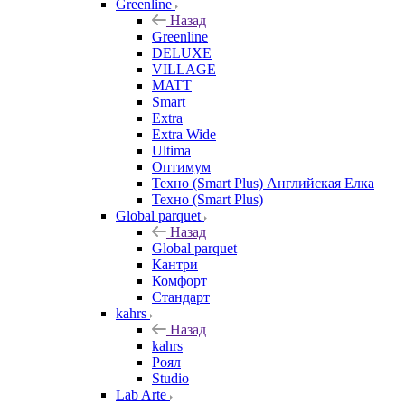
Greenline
Назад
Greenline
DELUXE
VILLAGE
MATT
Smart
Extra
Extra Wide
Ultima
Оптимум
Техно (Smart Plus) Английская Елка
Техно (Smart Plus)
Global parquet
Назад
Global parquet
Кантри
Комфорт
Стандарт
kahrs
Назад
kahrs
Роял
Studio
Lab Arte