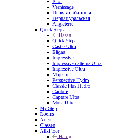
Pilot
Vernissage
Первая сибирская
Первая уральская
Angleterre
Quick Step
Назад
Quick Step
Castle Ultra
Eligna
Impressive
Impressive patterns Ultra
Impressive Ultra
Majestic
Perspective Hydro
Classic Plus Hydro
Capture
Capture Ultra
Muse Ultra
My Step
Rooms
Arteo
Classen
AlixFloor
Назад