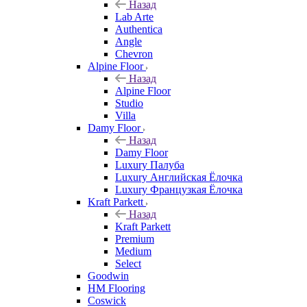
Назад
Lab Arte
Authentica
Angle
Chevron
Alpine Floor
Назад
Alpine Floor
Studio
Villa
Damy Floor
Назад
Damy Floor
Luxury Палуба
Luxury Английская Ёлочка
Luxury Французкая Ёлочка
Kraft Parkett
Назад
Kraft Parkett
Premium
Medium
Select
Goodwin
HM Flooring
Coswick