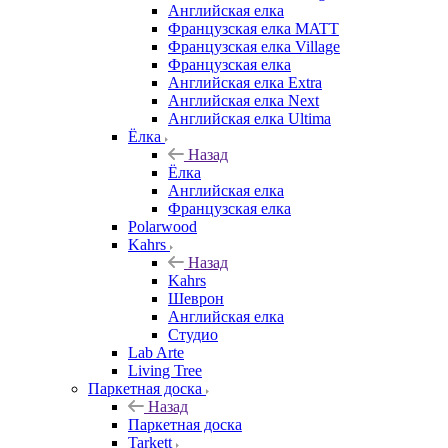
Английская елка
Французская елка MATT
Французская елка Village
Французская елка
Английская елка Extra
Английская елка Next
Английская елка Ultima
Ёлка
Назад
Ёлка
Английская елка
Французская елка
Polarwood
Kahrs
Назад
Kahrs
Шеврон
Английская елка
Студио
Lab Arte
Living Tree
Паркетная доска
Назад
Паркетная доска
Tarkett