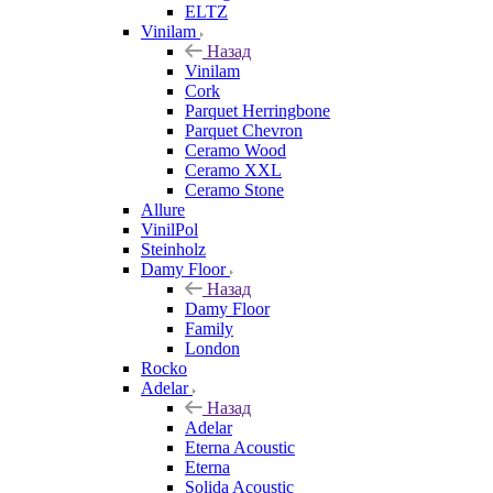
ELTZ
Vinilam
Назад
Vinilam
Cork
Parquet Herringbone
Parquet Chevron
Ceramo Wood
Ceramo XXL
Ceramo Stone
Allure
VinilPol
Steinholz
Damy Floor
Назад
Damy Floor
Family
London
Rocko
Adelar
Назад
Adelar
Eterna Acoustic
Eterna
Solida Acoustic