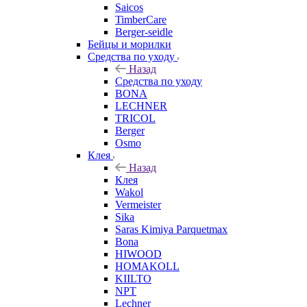
Saicos
TimberCare
Berger-seidle
Бейцы и морилки
Средства по уходу
Назад
Средства по уходу
BONA
LECHNER
TRICOL
Berger
Osmo
Клея
Назад
Клея
Wakol
Vermeister
Sika
Saras Kimiya Parquetmax
Bona
HIWOOD
HOMAKOLL
KIILTO
NPT
Lechner