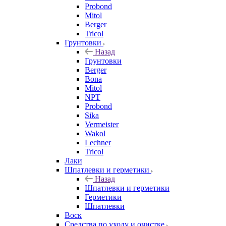
Probond
Mitol
Berger
Tricol
Грунтовки
Назад
Грунтовки
Berger
Bona
Mitol
NPT
Probond
Sika
Vermeister
Wakol
Lechner
Tricol
Лаки
Шпатлевки и герметики
Назад
Шпатлевки и герметики
Герметики
Шпатлевки
Воск
Средства по уходу и очистке