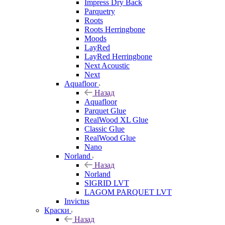
Impress Dry Back
Parquetry
Roots
Roots Herringbone
Moods
LayRed
LayRed Herringbone
Next Acoustic
Next
Aquafloor
Назад
Aquafloor
Parquet Glue
RealWood XL Glue
Classic Glue
RealWood Glue
Nano
Norland
Назад
Norland
SIGRID LVT
LAGOM PARQUET LVT
Invictus
Краски
Назад