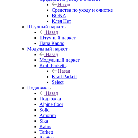
Назад
Средства по уходу и очистке
BONA
Клея Нет
Штучный паркет
Назад
Штучный паркет
Папа Карло
Модульный паркет
Назад
Модульный паркет
Kraft Parkett
Назад
Kraft Parkett
Select
Подложка
Назад
Подложка
Alpine floor
Solid
Amorim
Sika
Kahrs
Tarkett
Pavitec