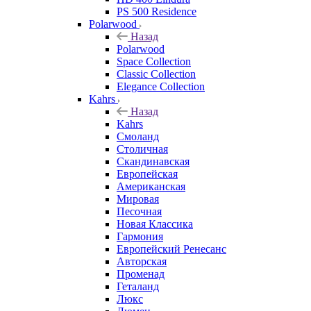
PS 500 Residence
Polarwood
Назад
Polarwood
Space Collection
Classic Collection
Elegance Collection
Kahrs
Назад
Kahrs
Смоланд
Столичная
Скандинавская
Европейская
Американская
Мировая
Песочная
Новая Классика
Гармония
Европейский Ренесанс
Авторская
Променад
Геталанд
Люкс