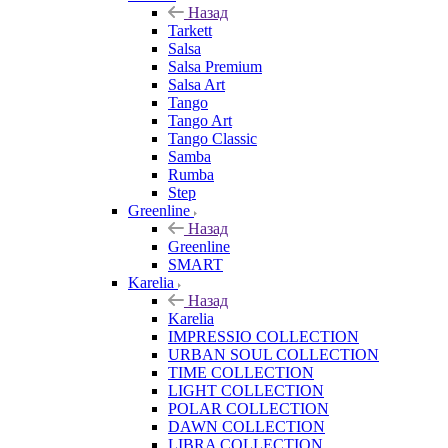
Назад
Tarkett
Salsa
Salsa Premium
Salsa Art
Tango
Tango Art
Tango Classic
Samba
Rumba
Step
Greenline
Назад
Greenline
SMART
Karelia
Назад
Karelia
IMPRESSIO COLLECTION
URBAN SOUL COLLECTION
TIME COLLECTION
LIGHT COLLECTION
POLAR COLLECTION
DAWN COLLECTION
LIBRA COLLECTION