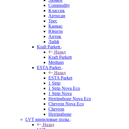
Люмен
Commodity
Классик
Артисан
Трес
Канвас
Юнити
Антик
Лайф
Kraft Parkett
Назад
Kraft Parkett
Medium
ESTA Parket
Назад
ESTA Parket
1 Strip
1 Strip Nova Eco
1 Strip Nova
Herringbone Nova Eco
Chevron Nova Eco
Chevron
Herringbone
LVT виниловые полы
Назад