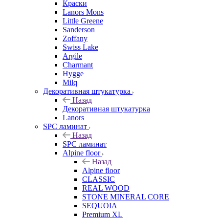
Краски
Lanors Mons
Little Greene
Sanderson
Zoffany
Swiss Lake
Argile
Charmant
Hygge
Milq
Декоративная штукатурка
Назад
Декоративная штукатурка
Lanors
SPC ламинат
Назад
SPC ламинат
Alpine floor
Назад
Alpine floor
CLASSIC
REAL WOOD
STONE MINERAL CORE
SEQUOIA
Premium XL