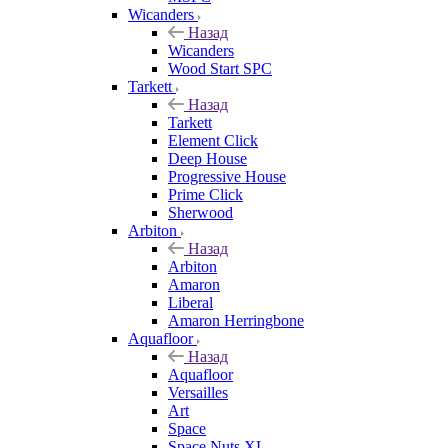
Wicanders
Назад
Wicanders
Wood Start SPC
Tarkett
Назад
Tarkett
Element Click
Deep House
Progressive House
Prime Click
Sherwood
Arbiton
Назад
Arbiton
Amaron
Liberal
Amaron Herringbone
Aquafloor
Назад
Aquafloor
Versailles
Art
Space
Space Nuts XL