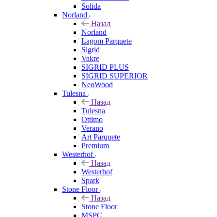
Solida
Norland
Назад
Norland
Lagom Parquete
Sigrid
Vakre
SIGRID PLUS
SIGRID SUPERIOR
NeoWood
Tulesna
Назад
Tulesna
Ottimo
Verano
Art Parquete
Premium
Westerhof
Назад
Westerhof
Spark
Stone Floor
Назад
Stone Floor
MSPC