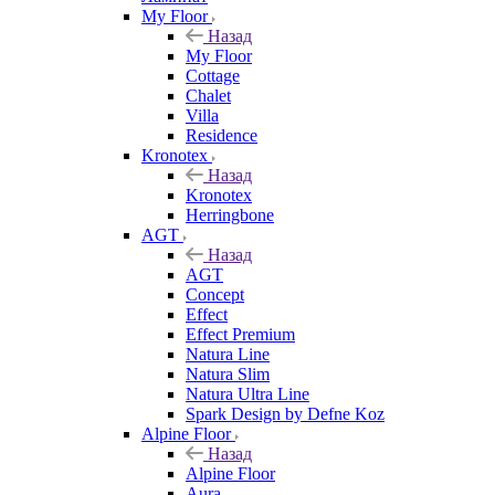
My Floor
Назад
My Floor
Cottage
Chalet
Villa
Residence
Kronotex
Назад
Kronotex
Herringbone
AGT
Назад
AGT
Concept
Effect
Effect Premium
Natura Line
Natura Slim
Natura Ultra Line
Spark Design by Defne Koz
Alpine Floor
Назад
Alpine Floor
Aura