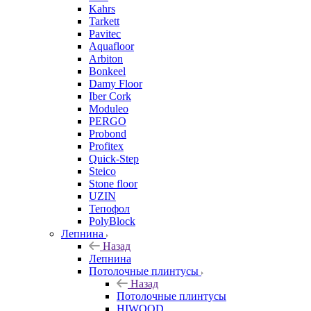
Kahrs
Tarkett
Pavitec
Aquafloor
Arbiton
Bonkeel
Damy Floor
Iber Cork
Moduleo
PERGO
Probond
Profitex
Quick-Step
Steico
Stone floor
UZIN
Тепофол
PolyBlock
Лепнина
Назад
Лепнина
Потолочные плинтусы
Назад
Потолочные плинтусы
HIWOOD