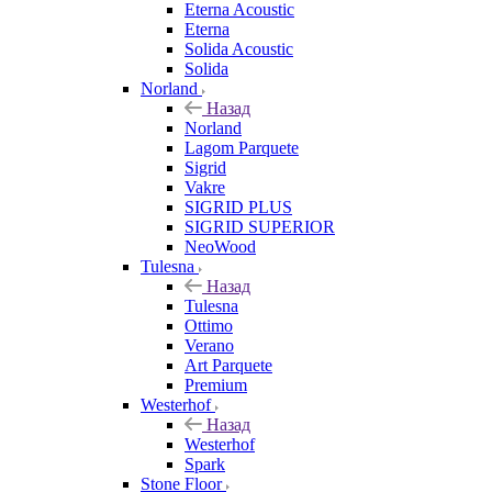
Eterna Acoustic
Eterna
Solida Acoustic
Solida
Norland
Назад
Norland
Lagom Parquete
Sigrid
Vakre
SIGRID PLUS
SIGRID SUPERIOR
NeoWood
Tulesna
Назад
Tulesna
Ottimo
Verano
Art Parquete
Premium
Westerhof
Назад
Westerhof
Spark
Stone Floor