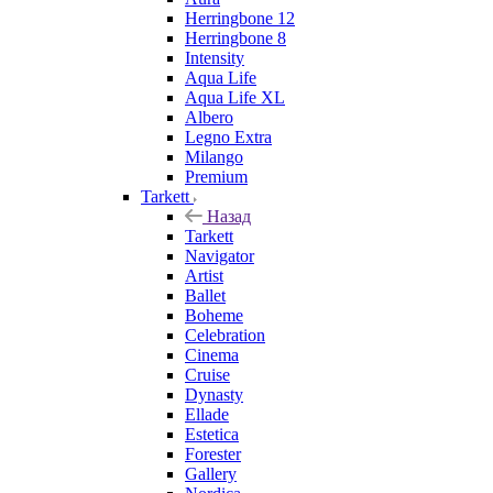
Herringbone 12
Herringbone 8
Intensity
Aqua Life
Aqua Life XL
Albero
Legno Extra
Milango
Premium
Tarkett
Назад
Tarkett
Navigator
Artist
Ballet
Boheme
Celebration
Cinema
Cruise
Dynasty
Ellade
Estetica
Forester
Gallery