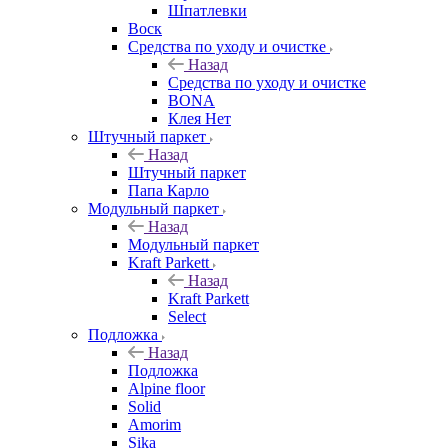
Шпатлевки
Воск
Средства по уходу и очистке
Назад
Средства по уходу и очистке
BONA
Клея Нет
Штучный паркет
Назад
Штучный паркет
Папа Карло
Модульный паркет
Назад
Модульный паркет
Kraft Parkett
Назад
Kraft Parkett
Select
Подложка
Назад
Подложка
Alpine floor
Solid
Amorim
Sika