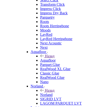
Select Click
Transform Click
Impress Click
Impress Dry Back
Parquetry
Roots
Roots Herringbone
Moods
LayRed
LayRed Herringbone
Next Acoustic
Next
Aquafloor
Назад
Aquafloor
Parquet Glue
RealWood XL Glue
Classic Glue
RealWood Glue
Nano
Norland
Назад
Norland
SIGRID LVT
LAGOM PARQUET LVT