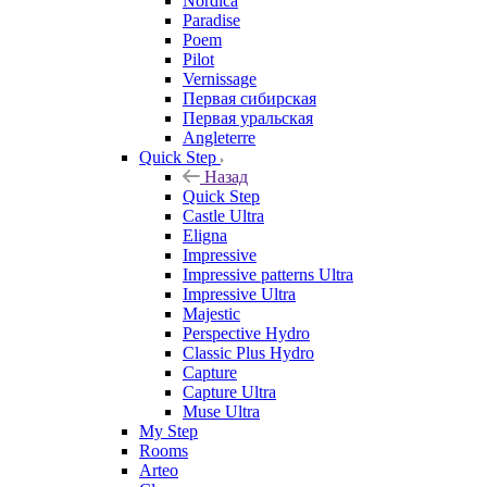
Nordica
Paradise
Poem
Pilot
Vernissage
Первая сибирская
Первая уральская
Angleterre
Quick Step
Назад
Quick Step
Castle Ultra
Eligna
Impressive
Impressive patterns Ultra
Impressive Ultra
Majestic
Perspective Hydro
Classic Plus Hydro
Capture
Capture Ultra
Muse Ultra
My Step
Rooms
Arteo