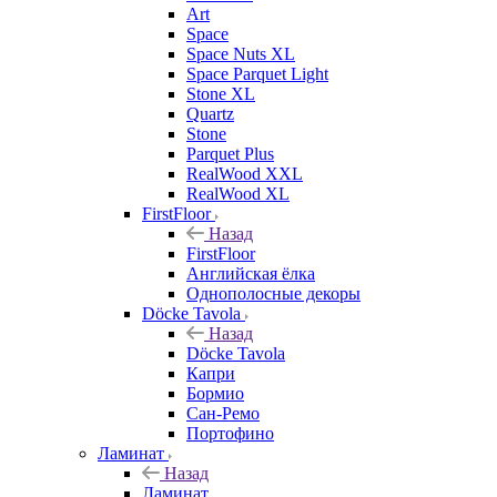
Art
Space
Space Nuts XL
Space Parquet Light
Stone XL
Quartz
Stone
Parquet Plus
RealWood XXL
RealWood XL
FirstFloor
Назад
FirstFloor
Английская ёлка
Однополосные декоры
Döcke Tavola
Назад
Döcke Tavola
Капри
Бормио
Сан-Ремо
Портофино
Ламинат
Назад
Ламинат