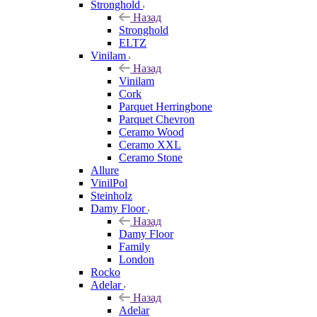
Stronghold
Назад
Stronghold
ELTZ
Vinilam
Назад
Vinilam
Cork
Parquet Herringbone
Parquet Chevron
Ceramo Wood
Ceramo XXL
Ceramo Stone
Allure
VinilPol
Steinholz
Damy Floor
Назад
Damy Floor
Family
London
Rocko
Adelar
Назад
Adelar