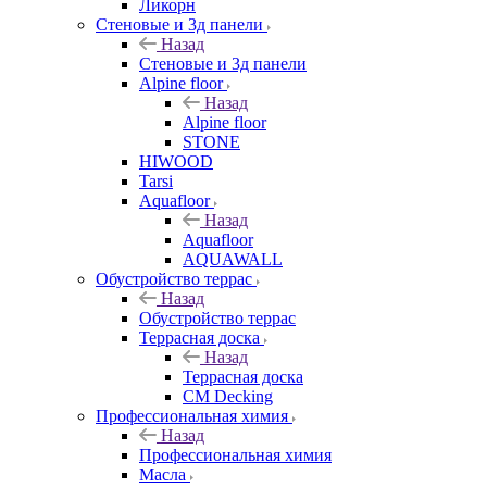
Ликорн
Стеновые и 3д панели
Назад
Стеновые и 3д панели
Alpine floor
Назад
Alpine floor
STONE
HIWOOD
Tarsi
Aquafloor
Назад
Aquafloor
AQUAWALL
Обустройство террас
Назад
Обустройство террас
Террасная доска
Назад
Террасная доска
CM Decking
Профессиональная химия
Назад
Профессиональная химия
Масла