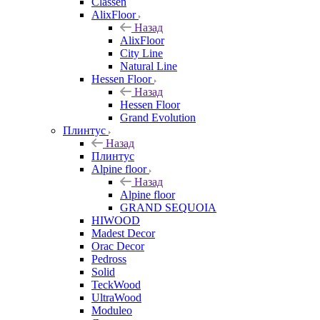
Classen
AlixFloor
Назад
AlixFloor
City Line
Natural Line
Hessen Floor
Назад
Hessen Floor
Grand Evolution
Плинтус
Назад
Плинтус
Alpine floor
Назад
Alpine floor
GRAND SEQUOIA
HIWOOD
Madest Decor
Orac Decor
Pedross
Solid
TeckWood
UltraWood
Moduleo