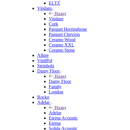
ELTZ
Vinilam
Назад
Vinilam
Cork
Parquet Herringbone
Parquet Chevron
Ceramo Wood
Ceramo XXL
Ceramo Stone
Allure
VinilPol
Steinholz
Damy Floor
Назад
Damy Floor
Family
London
Rocko
Adelar
Назад
Adelar
Eterna Acoustic
Eterna
Solida Acoustic