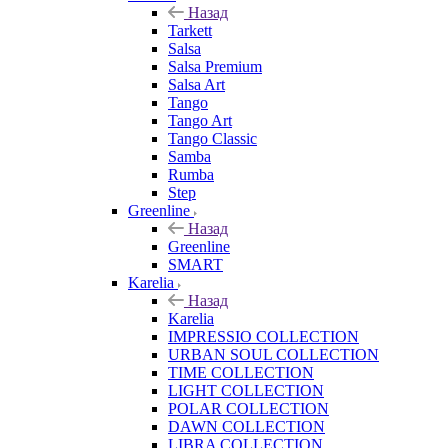
Назад
Tarkett
Salsa
Salsa Premium
Salsa Art
Tango
Tango Art
Tango Classic
Samba
Rumba
Step
Greenline
Назад
Greenline
SMART
Karelia
Назад
Karelia
IMPRESSIO COLLECTION
URBAN SOUL COLLECTION
TIME COLLECTION
LIGHT COLLECTION
POLAR COLLECTION
DAWN COLLECTION
LIBRA COLLECTION