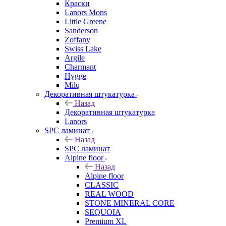
Краски
Lanors Mons
Little Greene
Sanderson
Zoffany
Swiss Lake
Argile
Charmant
Hygge
Milq
Декоративная штукатурка
Назад
Декоративная штукатурка
Lanors
SPC ламинат
Назад
SPC ламинат
Alpine floor
Назад
Alpine floor
CLASSIC
REAL WOOD
STONE MINERAL CORE
SEQUOIA
Premium XL