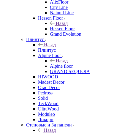
AlixFloor
City Line
Natural Line
Hessen Floor
Назад
Hessen Floor
Grand Evolution
Плинтус
Назад
Плинтус
Alpine floor
Назад
Alpine floor
GRAND SEQUOIA
HIWOOD
Madest Decor
Orac Decor
Pedross
Solid
TeckWood
UltraWood
Moduleo
Ликорн
Стеновые и 3д панели
Назад