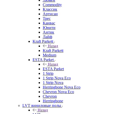
Люмен
Commodity
Классик
Артисан
Трес
Канвас
Юнити
Антик
Лайф
Kraft Parkett
Назад
Kraft Parkett
Medium
ESTA Parket
Назад
ESTA Parket
1 Strip
1 Strip Nova Eco
1 Strip Nova
Herringbone Nova Eco
Chevron Nova Eco
Chevron
Herringbone
LVT виниловые полы
Назад