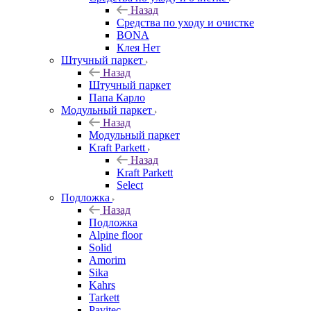
Назад
Средства по уходу и очистке
BONA
Клея Нет
Штучный паркет
Назад
Штучный паркет
Папа Карло
Модульный паркет
Назад
Модульный паркет
Kraft Parkett
Назад
Kraft Parkett
Select
Подложка
Назад
Подложка
Alpine floor
Solid
Amorim
Sika
Kahrs
Tarkett
Pavitec