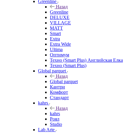
Greenline
Назад
Greenline
DELUXE
VILLAGE
MATT
Smart
Extra
Extra Wide
Ultima
Оптимум
Техно (Smart Plus) Английская Елка
Техно (Smart Plus)
Global parquet
Назад
Global parquet
Кантри
Комфорт
Стандарт
kahrs
Назад
kahrs
Роял
Studio
Lab Arte