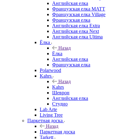
Английская елка
Французская елка MATT
Французская елка Village
Французская елка
Английская елка Extra
Английская елка Next
Английская елка Ultima
Ёлка
Назад
Ёлка
Английская елка
Французская елка
Polarwood
Kahrs
Назад
Kahrs
Шеврон
Английская елка
Студио
Lab Arte
Living Tree
Паркетная доска
Назад
Паркетная доска
Tarkett