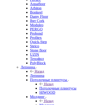
Aquafloor
Arbiton
Bonkeel
Damy Floor
Iber Cork
Moduleo
PERGO
Probond
Profitex
Quick-Step
Steico
Stone floor
UZIN
Тепофол
PolyBlock
Лепнина
Назад
Лепнина
Потолочные плинтусы
Назад
Потолочные плинтусы
HIWOOD
Молдинг
Назад