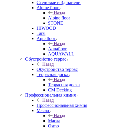
Стеновые и 3д панели
Alpine floor
Назад
Alpine floor
STONE
HIWOOD
Tarsi
Aquafloor
Назад
Aquafloor
AQUAWALL
Обустройство террас
Назад
Обустройство террас
Террасная доска
Назад
Террасная доска
CM Decking
Профессиональная химия
Назад
Профессиональная химия
Масла
Назад
Масла
Osmo