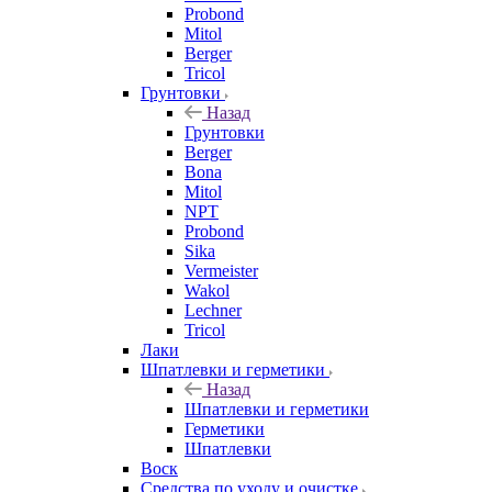
Probond
Mitol
Berger
Tricol
Грунтовки
Назад
Грунтовки
Berger
Bona
Mitol
NPT
Probond
Sika
Vermeister
Wakol
Lechner
Tricol
Лаки
Шпатлевки и герметики
Назад
Шпатлевки и герметики
Герметики
Шпатлевки
Воск
Средства по уходу и очистке