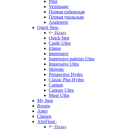
Pilot
Vernissage
Первая сибирская
Первая уральская
Angleterre
Quick Step
Назад
Quick Step
Castle Ultra
Eligna
Impressive
Impressive patterns Ultra
Impressive Ultra
Majestic
Perspective Hydro
Classic Plus Hydro
Capture
Capture Ultra
Muse Ultra
My Step
Rooms
Arteo
Classen
AlixFloor
Назад