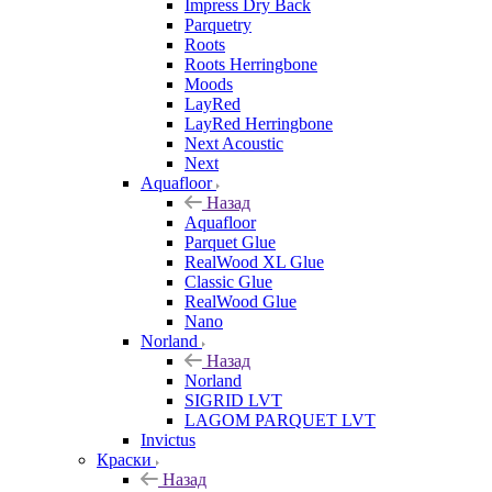
Impress Dry Back
Parquetry
Roots
Roots Herringbone
Moods
LayRed
LayRed Herringbone
Next Acoustic
Next
Aquafloor
Назад
Aquafloor
Parquet Glue
RealWood XL Glue
Classic Glue
RealWood Glue
Nano
Norland
Назад
Norland
SIGRID LVT
LAGOM PARQUET LVT
Invictus
Краски
Назад