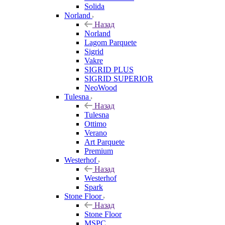
Solida
Norland
Назад
Norland
Lagom Parquete
Sigrid
Vakre
SIGRID PLUS
SIGRID SUPERIOR
NeoWood
Tulesna
Назад
Tulesna
Ottimo
Verano
Art Parquete
Premium
Westerhof
Назад
Westerhof
Spark
Stone Floor
Назад
Stone Floor
MSPC