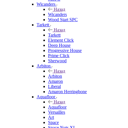
Wicanders
Назад
Wicanders
Wood Start SPC
Tarkett
Назад
Tarkett
Element Click
Deep House
Progressive House
Prime Click
Sherwood
Arbiton
Назад
Arbiton
Amaron
Liberal
Amaron Herringbone
Aquafloor
Назад
Aquafloor
Versailles
Art
Space
Space Nuts XL