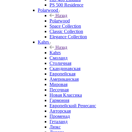
PS 500 Residence
Polarwood
Назад
Polarwood
Space Collection
Classic Collection
Elegance Collection
Kahrs
Назад
Kahrs
Смоланд
Столичная
Скандинавская
Европейская
Американская
Мировая
Песочная
Новая Классика
Гармония
Европейский Ренесанс
Авторская
Променад
Геталанд
Люкс