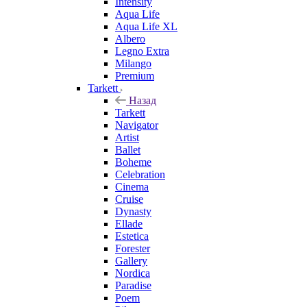
Intensity
Aqua Life
Aqua Life XL
Albero
Legno Extra
Milango
Premium
Tarkett
Назад
Tarkett
Navigator
Artist
Ballet
Boheme
Celebration
Cinema
Cruise
Dynasty
Ellade
Estetica
Forester
Gallery
Nordica
Paradise
Poem