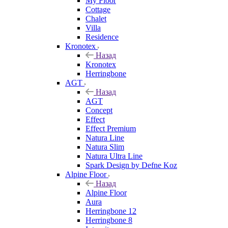
My Floor
Cottage
Chalet
Villa
Residence
Kronotex
Назад
Kronotex
Herringbone
AGT
Назад
AGT
Concept
Effect
Effect Premium
Natura Line
Natura Slim
Natura Ultra Line
Spark Design by Defne Koz
Alpine Floor
Назад
Alpine Floor
Aura
Herringbone 12
Herringbone 8