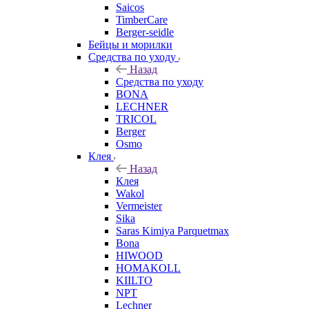
Saicos
TimberCare
Berger-seidle
Бейцы и морилки
Средства по уходу
Назад
Средства по уходу
BONA
LECHNER
TRICOL
Berger
Osmo
Клея
Назад
Клея
Wakol
Vermeister
Sika
Saras Kimiya Parquetmax
Bona
HIWOOD
HOMAKOLL
KIILTO
NPT
Lechner