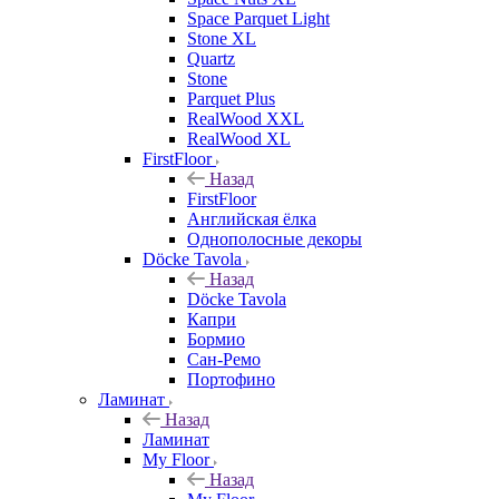
Space Parquet Light
Stone XL
Quartz
Stone
Parquet Plus
RealWood XXL
RealWood XL
FirstFloor
Назад
FirstFloor
Английская ёлка
Однополосные декоры
Döcke Tavola
Назад
Döcke Tavola
Капри
Бормио
Сан-Ремо
Портофино
Ламинат
Назад
Ламинат
My Floor
Назад