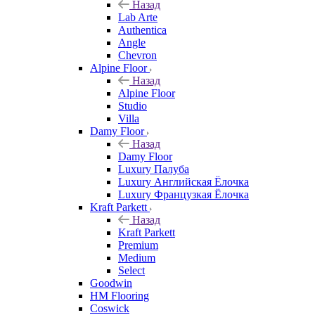
Назад
Lab Arte
Authentica
Angle
Chevron
Alpine Floor
Назад
Alpine Floor
Studio
Villa
Damy Floor
Назад
Damy Floor
Luxury Палуба
Luxury Английская Ёлочка
Luxury Французкая Ёлочка
Kraft Parkett
Назад
Kraft Parkett
Premium
Medium
Select
Goodwin
HM Flooring
Coswick