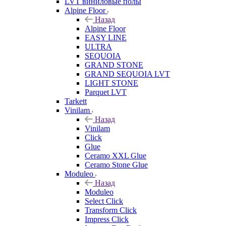
LVT виниловые полы
Alpine Floor
Назад
Alpine Floor
EASY LINE
ULTRA
SEQUOIA
GRAND STONE
GRAND SEQUOIA LVT
LIGHT STONE
Parquet LVT
Tarkett
Vinilam
Назад
Vinilam
Click
Glue
Ceramo XXL Glue
Ceramo Stone Glue
Moduleo
Назад
Moduleo
Select Click
Transform Click
Impress Click