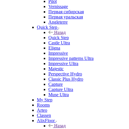
Pilot
Vernissage
Первая сибирская
Первая уральская
Angleterre
Quick Step
Назад
Quick Step
Castle Ultra
Eligna
Impressive
Impressive patterns Ultra
Impressive Ultra
Majestic
Perspective Hydro
Classic Plus Hydro
Capture
Capture Ultra
Muse Ultra
My Step
Rooms
Arteo
Classen
AlixFloor
Назад