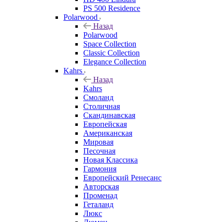
PS 500 Residence
Polarwood
Назад
Polarwood
Space Collection
Classic Collection
Elegance Collection
Kahrs
Назад
Kahrs
Смоланд
Столичная
Скандинавская
Европейская
Американская
Мировая
Песочная
Новая Классика
Гармония
Европейский Ренесанс
Авторская
Променад
Геталанд
Люкс