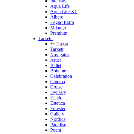
Intensity
Aqua Life
Aqua Life XL
Albero
Legno Extra
Milango
Premium
Tarkett
Назад
Tarkett
Navigator
Artist
Ballet
Boheme
Celebration
Cinema
Cruise
Dynasty
Ellade
Estetica
Forester
Gallery
Nordica
Paradise
Poem