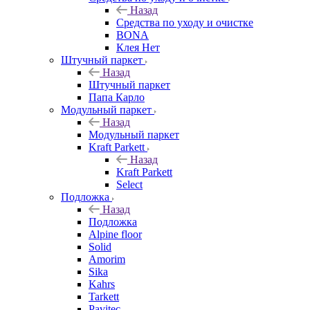
Назад
Средства по уходу и очистке
BONA
Клея Нет
Штучный паркет
Назад
Штучный паркет
Папа Карло
Модульный паркет
Назад
Модульный паркет
Kraft Parkett
Назад
Kraft Parkett
Select
Подложка
Назад
Подложка
Alpine floor
Solid
Amorim
Sika
Kahrs
Tarkett
Pavitec