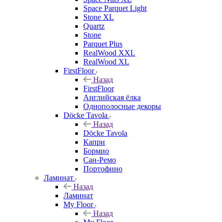
Space Parquet Light
Stone XL
Quartz
Stone
Parquet Plus
RealWood XXL
RealWood XL
FirstFloor
Назад
FirstFloor
Английская ёлка
Однополосные декоры
Döcke Tavola
Назад
Döcke Tavola
Капри
Бормио
Сан-Ремо
Портофино
Ламинат
Назад
Ламинат
My Floor
Назад