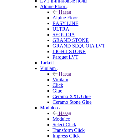
LVT виниловые полы
Alpine Floor
Назад
Alpine Floor
EASY LINE
ULTRA
SEQUOIA
GRAND STONE
GRAND SEQUOIA LVT
LIGHT STONE
Parquet LVT
Tarkett
Vinilam
Назад
Vinilam
Click
Glue
Ceramo XXL Glue
Ceramo Stone Glue
Moduleo
Назад
Moduleo
Select Click
Transform Click
Impress Click