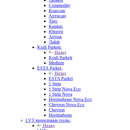
Люмен
Commodity
Классик
Артисан
Трес
Канвас
Юнити
Антик
Лайф
Kraft Parkett
Назад
Kraft Parkett
Medium
ESTA Parket
Назад
ESTA Parket
1 Strip
1 Strip Nova Eco
1 Strip Nova
Herringbone Nova Eco
Chevron Nova Eco
Chevron
Herringbone
LVT виниловые полы
Назад