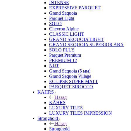
INTENSE
EXPRESSIVE PARQUET
Grand Sequoia
Parquet Light
SOLO
Chevron Alpine
CLASSIC LIGHT
GRAND SEQUOIA LIGHT
GRAND SEQUOIA SUPERIOR ABA
SOLO PLUS
Parquet Premium
PREMIUM 12
NUT
Grand Sequoia (5 мм)
Grand Sequoia Village
ECLIPSE SUPER MATT
PARQUET SIROCCO
KÄHRS
Назад
KÄHRS
LUXURY TILES
LUXURY TILES IMPRESSION
Stronghold
Назад
Stronghold