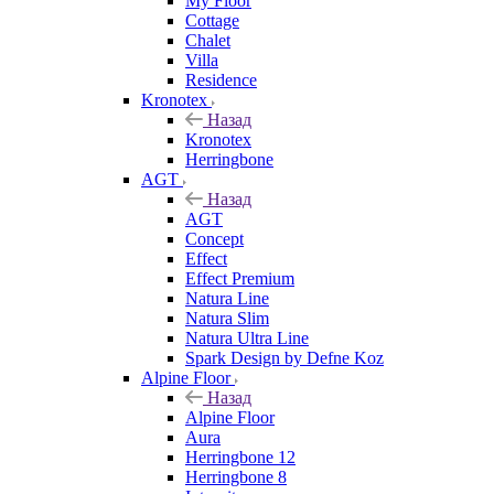
My Floor
Cottage
Chalet
Villa
Residence
Kronotex
Назад
Kronotex
Herringbone
AGT
Назад
AGT
Concept
Effect
Effect Premium
Natura Line
Natura Slim
Natura Ultra Line
Spark Design by Defne Koz
Alpine Floor
Назад
Alpine Floor
Aura
Herringbone 12
Herringbone 8