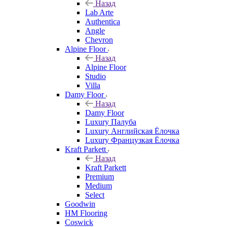
Назад
Lab Arte
Authentica
Angle
Chevron
Alpine Floor
Назад
Alpine Floor
Studio
Villa
Damy Floor
Назад
Damy Floor
Luxury Палуба
Luxury Английская Ёлочка
Luxury Французкая Ёлочка
Kraft Parkett
Назад
Kraft Parkett
Premium
Medium
Select
Goodwin
HM Flooring
Coswick