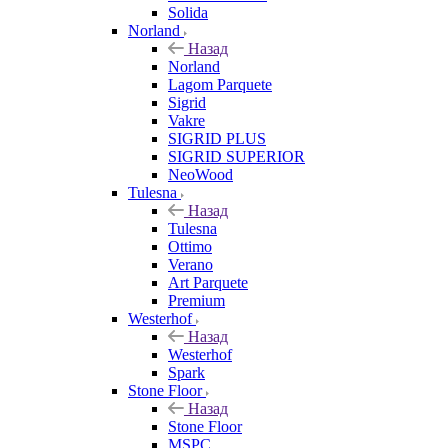
Solida
Norland
Назад
Norland
Lagom Parquete
Sigrid
Vakre
SIGRID PLUS
SIGRID SUPERIOR
NeoWood
Tulesna
Назад
Tulesna
Ottimo
Verano
Art Parquete
Premium
Westerhof
Назад
Westerhof
Spark
Stone Floor
Назад
Stone Floor
MSPC