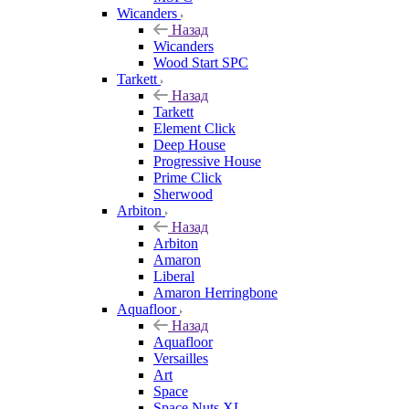
Wicanders
Назад
Wicanders
Wood Start SPC
Tarkett
Назад
Tarkett
Element Click
Deep House
Progressive House
Prime Click
Sherwood
Arbiton
Назад
Arbiton
Amaron
Liberal
Amaron Herringbone
Aquafloor
Назад
Aquafloor
Versailles
Art
Space
Space Nuts XL