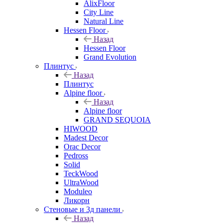
AlixFloor
City Line
Natural Line
Hessen Floor
Назад
Hessen Floor
Grand Evolution
Плинтус
Назад
Плинтус
Alpine floor
Назад
Alpine floor
GRAND SEQUOIA
HIWOOD
Madest Decor
Orac Decor
Pedross
Solid
TeckWood
UltraWood
Moduleo
Ликорн
Стеновые и 3д панели
Назад