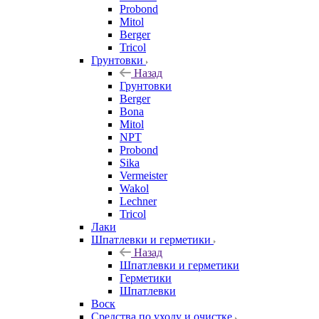
Probond
Mitol
Berger
Tricol
Грунтовки
Назад
Грунтовки
Berger
Bona
Mitol
NPT
Probond
Sika
Vermeister
Wakol
Lechner
Tricol
Лаки
Шпатлевки и герметики
Назад
Шпатлевки и герметики
Герметики
Шпатлевки
Воск
Средства по уходу и очистке