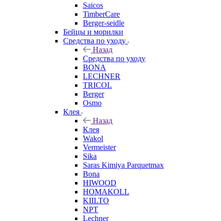
Saicos
TimberCare
Berger-seidle
Бейцы и морилки
Средства по уходу
Назад
Средства по уходу
BONA
LECHNER
TRICOL
Berger
Osmo
Клея
Назад
Клея
Wakol
Vermeister
Sika
Saras Kimiya Parquetmax
Bona
HIWOOD
HOMAKOLL
KIILTO
NPT
Lechner