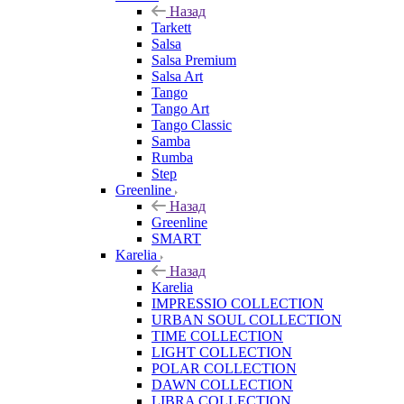
Назад
Tarkett
Salsa
Salsa Premium
Salsa Art
Tango
Tango Art
Tango Classic
Samba
Rumba
Step
Greenline
Назад
Greenline
SMART
Karelia
Назад
Karelia
IMPRESSIO COLLECTION
URBAN SOUL COLLECTION
TIME COLLECTION
LIGHT COLLECTION
POLAR COLLECTION
DAWN COLLECTION
LIBRA COLLECTION