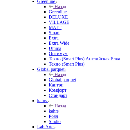
Greenline
Назад
Greenline
DELUXE
VILLAGE
MATT
Smart
Extra
Extra Wide
Ultima
Оптимум
Техно (Smart Plus) Английская Елка
Техно (Smart Plus)
Global parquet
Назад
Global parquet
Кантри
Комфорт
Стандарт
kahrs
Назад
kahrs
Роял
Studio
Lab Arte