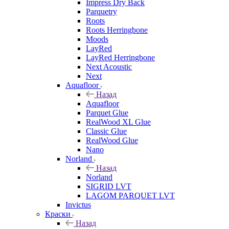
Impress Dry Back
Parquetry
Roots
Roots Herringbone
Moods
LayRed
LayRed Herringbone
Next Acoustic
Next
Aquafloor
Назад
Aquafloor
Parquet Glue
RealWood XL Glue
Classic Glue
RealWood Glue
Nano
Norland
Назад
Norland
SIGRID LVT
LAGOM PARQUET LVT
Invictus
Краски
Назад