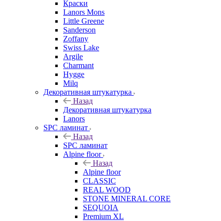
Краски
Lanors Mons
Little Greene
Sanderson
Zoffany
Swiss Lake
Argile
Charmant
Hygge
Milq
Декоративная штукатурка
Назад
Декоративная штукатурка
Lanors
SPC ламинат
Назад
SPC ламинат
Alpine floor
Назад
Alpine floor
CLASSIC
REAL WOOD
STONE MINERAL CORE
SEQUOIA
Premium XL