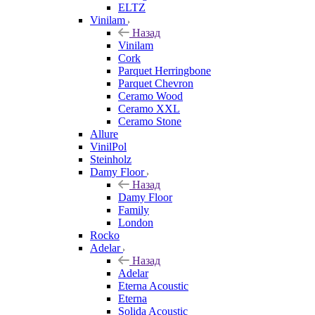
ELTZ
Vinilam
Назад
Vinilam
Cork
Parquet Herringbone
Parquet Chevron
Ceramo Wood
Ceramo XXL
Ceramo Stone
Allure
VinilPol
Steinholz
Damy Floor
Назад
Damy Floor
Family
London
Rocko
Adelar
Назад
Adelar
Eterna Acoustic
Eterna
Solida Acoustic