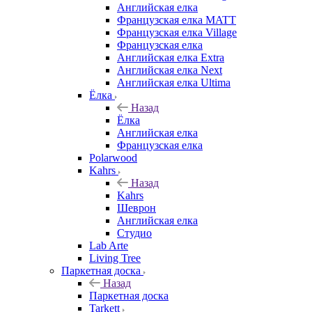
Английская елка
Французская елка MATT
Французская елка Village
Французская елка
Английская елка Extra
Английская елка Next
Английская елка Ultima
Ёлка
Назад
Ёлка
Английская елка
Французская елка
Polarwood
Kahrs
Назад
Kahrs
Шеврон
Английская елка
Студио
Lab Arte
Living Tree
Паркетная доска
Назад
Паркетная доска
Tarkett