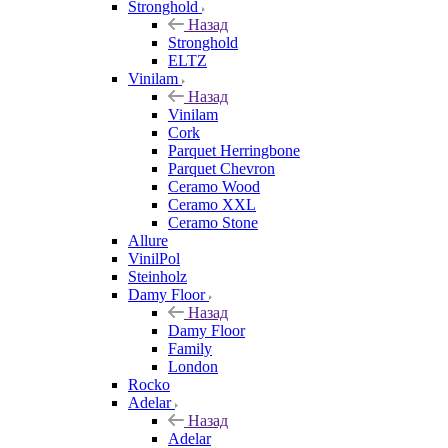
Stronghold
Назад
Stronghold
ELTZ
Vinilam
Назад
Vinilam
Cork
Parquet Herringbone
Parquet Chevron
Ceramo Wood
Ceramo XXL
Ceramo Stone
Allure
VinilPol
Steinholz
Damy Floor
Назад
Damy Floor
Family
London
Rocko
Adelar
Назад
Adelar