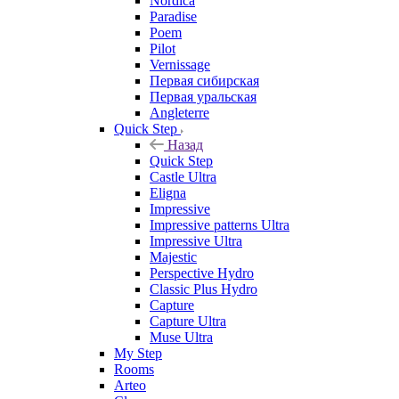
Nordica
Paradise
Poem
Pilot
Vernissage
Первая сибирская
Первая уральская
Angleterre
Quick Step
Назад
Quick Step
Castle Ultra
Eligna
Impressive
Impressive patterns Ultra
Impressive Ultra
Majestic
Perspective Hydro
Classic Plus Hydro
Capture
Capture Ultra
Muse Ultra
My Step
Rooms
Arteo