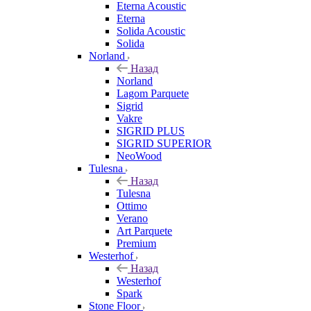
Eterna Acoustic
Eterna
Solida Acoustic
Solida
Norland
Назад
Norland
Lagom Parquete
Sigrid
Vakre
SIGRID PLUS
SIGRID SUPERIOR
NeoWood
Tulesna
Назад
Tulesna
Ottimo
Verano
Art Parquete
Premium
Westerhof
Назад
Westerhof
Spark
Stone Floor