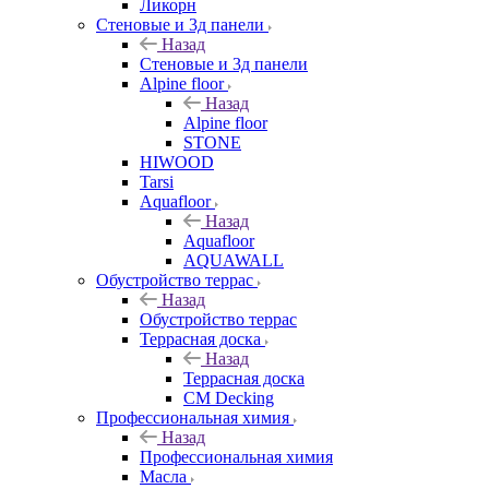
Ликорн
Стеновые и 3д панели
Назад
Стеновые и 3д панели
Alpine floor
Назад
Alpine floor
STONE
HIWOOD
Tarsi
Aquafloor
Назад
Aquafloor
AQUAWALL
Обустройство террас
Назад
Обустройство террас
Террасная доска
Назад
Террасная доска
CM Decking
Профессиональная химия
Назад
Профессиональная химия
Масла