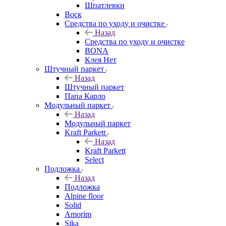
Шпатлевки
Воск
Средства по уходу и очистке
Назад
Средства по уходу и очистке
BONA
Клея Нет
Штучный паркет
Назад
Штучный паркет
Папа Карло
Модульный паркет
Назад
Модульный паркет
Kraft Parkett
Назад
Kraft Parkett
Select
Подложка
Назад
Подложка
Alpine floor
Solid
Amorim
Sika