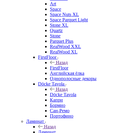
Art
Space
Space Nuts XL
Space Parquet Light
Stone XL
Quartz
Stone
Parquet Plus
RealWood XXL
RealWood XL
FirstFloor
Назад
FirstFloor
Английская ёлка
Однополосные декоры
Döcke Tavola
Назад
Döcke Tavola
Капри
Бормио
Сан-Ремо
Портофино
Ламинат
Назад
Ламинат