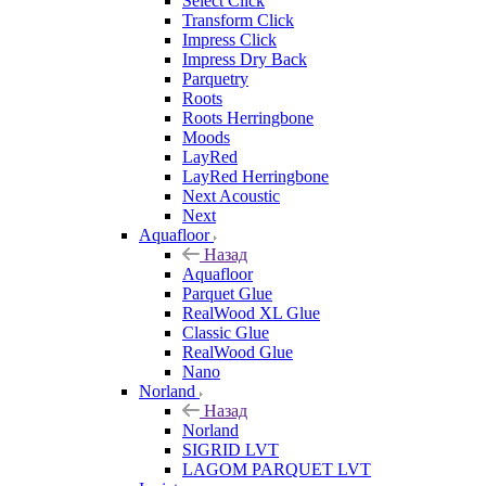
Select Click
Transform Click
Impress Click
Impress Dry Back
Parquetry
Roots
Roots Herringbone
Moods
LayRed
LayRed Herringbone
Next Acoustic
Next
Aquafloor
Назад
Aquafloor
Parquet Glue
RealWood XL Glue
Classic Glue
RealWood Glue
Nano
Norland
Назад
Norland
SIGRID LVT
LAGOM PARQUET LVT