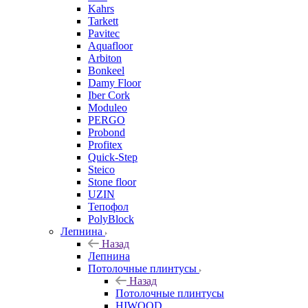
Kahrs
Tarkett
Pavitec
Aquafloor
Arbiton
Bonkeel
Damy Floor
Iber Cork
Moduleo
PERGO
Probond
Profitex
Quick-Step
Steico
Stone floor
UZIN
Тепофол
PolyBlock
Лепнина
Назад
Лепнина
Потолочные плинтусы
Назад
Потолочные плинтусы
HIWOOD