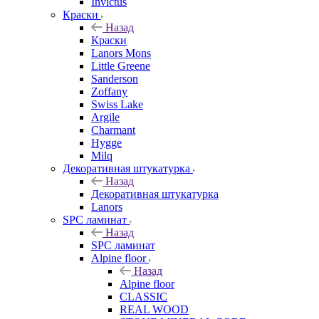
Invictus
Краски
Назад
Краски
Lanors Mons
Little Greene
Sanderson
Zoffany
Swiss Lake
Argile
Charmant
Hygge
Milq
Декоративная штукатурка
Назад
Декоративная штукатурка
Lanors
SPC ламинат
Назад
SPC ламинат
Alpine floor
Назад
Alpine floor
CLASSIC
REAL WOOD