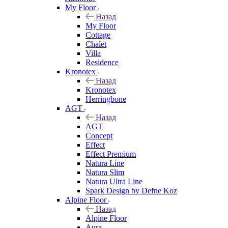
My Floor
Назад
My Floor
Cottage
Chalet
Villa
Residence
Kronotex
Назад
Kronotex
Herringbone
AGT
Назад
AGT
Concept
Effect
Effect Premium
Natura Line
Natura Slim
Natura Ultra Line
Spark Design by Defne Koz
Alpine Floor
Назад
Alpine Floor
Aura