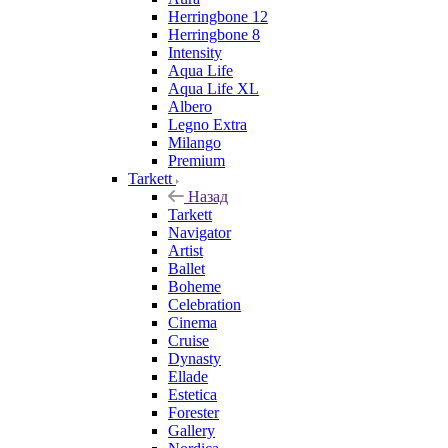
Herringbone 12
Herringbone 8
Intensity
Aqua Life
Aqua Life XL
Albero
Legno Extra
Milango
Premium
Tarkett
Назад
Tarkett
Navigator
Artist
Ballet
Boheme
Celebration
Cinema
Cruise
Dynasty
Ellade
Estetica
Forester
Gallery