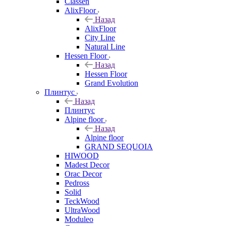
Classen
AlixFloor
Назад
AlixFloor
City Line
Natural Line
Hessen Floor
Назад
Hessen Floor
Grand Evolution
Плинтус
Назад
Плинтус
Alpine floor
Назад
Alpine floor
GRAND SEQUOIA
HIWOOD
Madest Decor
Orac Decor
Pedross
Solid
TeckWood
UltraWood
Moduleo