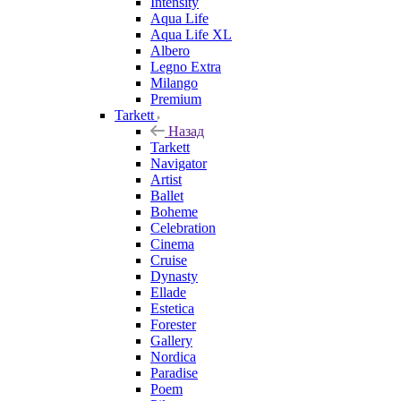
Intensity
Aqua Life
Aqua Life XL
Albero
Legno Extra
Milango
Premium
Tarkett
Назад
Tarkett
Navigator
Artist
Ballet
Boheme
Celebration
Cinema
Cruise
Dynasty
Ellade
Estetica
Forester
Gallery
Nordica
Paradise
Poem