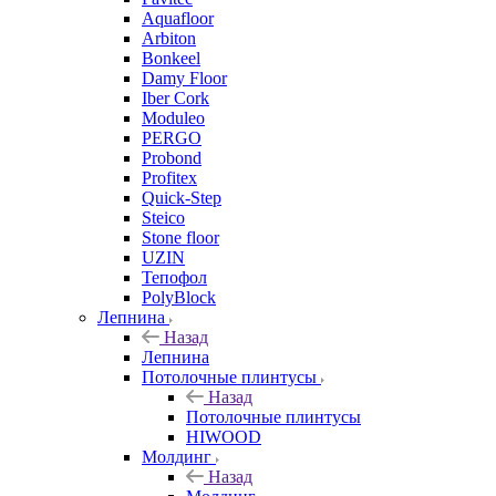
Aquafloor
Arbiton
Bonkeel
Damy Floor
Iber Cork
Moduleo
PERGO
Probond
Profitex
Quick-Step
Steico
Stone floor
UZIN
Тепофол
PolyBlock
Лепнина
Назад
Лепнина
Потолочные плинтусы
Назад
Потолочные плинтусы
HIWOOD
Молдинг
Назад