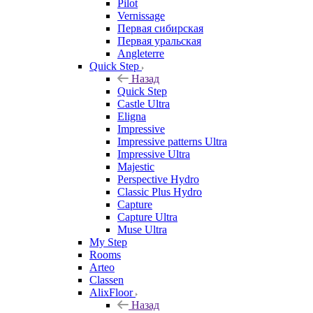
Pilot
Vernissage
Первая сибирская
Первая уральская
Angleterre
Quick Step
Назад
Quick Step
Castle Ultra
Eligna
Impressive
Impressive patterns Ultra
Impressive Ultra
Majestic
Perspective Hydro
Classic Plus Hydro
Capture
Capture Ultra
Muse Ultra
My Step
Rooms
Arteo
Classen
AlixFloor
Назад