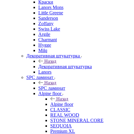
Краски
Lanors Mons
Little Greene
Sanderson
Zoffany
Swiss Lake
Argile
Charmant
Hygge
Milq
Декоративная штукатурка
Назад
Декоративная штукатурка
Lanors
SPC ламинат
Назад
SPC ламинат
Alpine floor
Назад
Alpine floor
CLASSIC
REAL WOOD
STONE MINERAL CORE
SEQUOIA
Premium XL