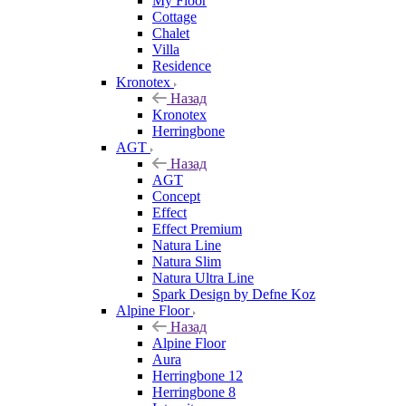
My Floor
Cottage
Chalet
Villa
Residence
Kronotex
Назад
Kronotex
Herringbone
AGT
Назад
AGT
Concept
Effect
Effect Premium
Natura Line
Natura Slim
Natura Ultra Line
Spark Design by Defne Koz
Alpine Floor
Назад
Alpine Floor
Aura
Herringbone 12
Herringbone 8