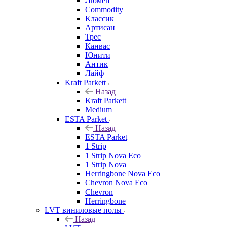
Люмен
Commodity
Классик
Артисан
Трес
Канвас
Юнити
Антик
Лайф
Kraft Parkett
Назад
Kraft Parkett
Medium
ESTA Parket
Назад
ESTA Parket
1 Strip
1 Strip Nova Eco
1 Strip Nova
Herringbone Nova Eco
Chevron Nova Eco
Chevron
Herringbone
LVT виниловые полы
Назад