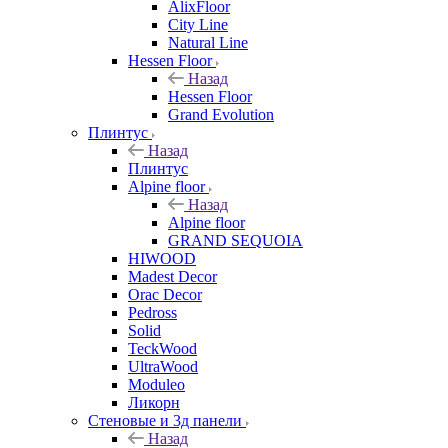
AlixFloor
City Line
Natural Line
Hessen Floor
Назад
Hessen Floor
Grand Evolution
Плинтус
Назад
Плинтус
Alpine floor
Назад
Alpine floor
GRAND SEQUOIA
HIWOOD
Madest Decor
Orac Decor
Pedross
Solid
TeckWood
UltraWood
Moduleo
Ликорн
Стеновые и 3д панели
Назад