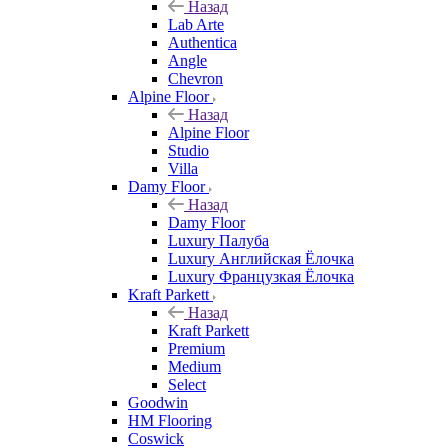
Назад
Lab Arte
Authentica
Angle
Chevron
Alpine Floor
Назад
Alpine Floor
Studio
Villa
Damy Floor
Назад
Damy Floor
Luxury Палуба
Luxury Английская Ёлочка
Luxury Французкая Ёлочка
Kraft Parkett
Назад
Kraft Parkett
Premium
Medium
Select
Goodwin
HM Flooring
Coswick