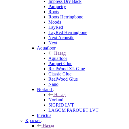
Impress Dry Back
Parquetry
Roots
Roots Herringbone
Moods
LayRed
LayRed Herringbone
Next Acoustic
Next
Aquafloor
Назад
Aquafloor
Parquet Glue
RealWood XL Glue
Classic Glue
RealWood Glue
Nano
Norland
Назад
Norland
SIGRID LVT
LAGOM PARQUET LVT
Invictus
Краски
Назад