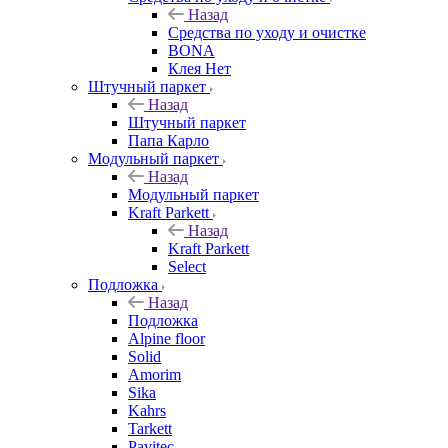
Назад
Средства по уходу и очистке
BONA
Клея Нет
Штучный паркет
Назад
Штучный паркет
Папа Карло
Модульный паркет
Назад
Модульный паркет
Kraft Parkett
Назад
Kraft Parkett
Select
Подложка
Назад
Подложка
Alpine floor
Solid
Amorim
Sika
Kahrs
Tarkett
Pavitec