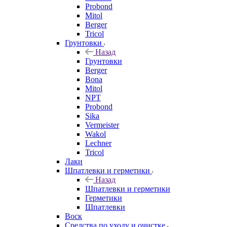
Probond
Mitol
Berger
Tricol
Грунтовки
Назад
Грунтовки
Berger
Bona
Mitol
NPT
Probond
Sika
Vermeister
Wakol
Lechner
Tricol
Лаки
Шпатлевки и герметики
Назад
Шпатлевки и герметики
Герметики
Шпатлевки
Воск
Средства по уходу и очистке