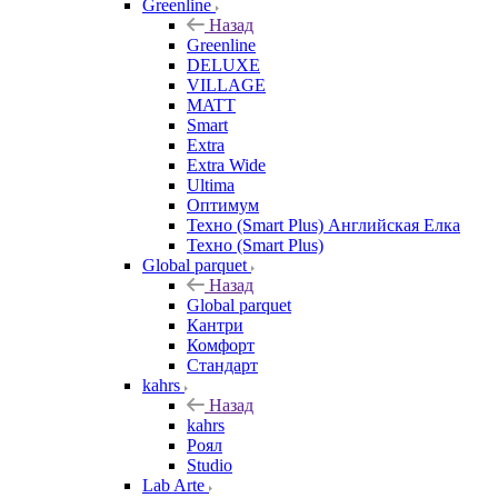
Greenline
Назад
Greenline
DELUXE
VILLAGE
MATT
Smart
Extra
Extra Wide
Ultima
Оптимум
Техно (Smart Plus) Английская Елка
Техно (Smart Plus)
Global parquet
Назад
Global parquet
Кантри
Комфорт
Стандарт
kahrs
Назад
kahrs
Роял
Studio
Lab Arte