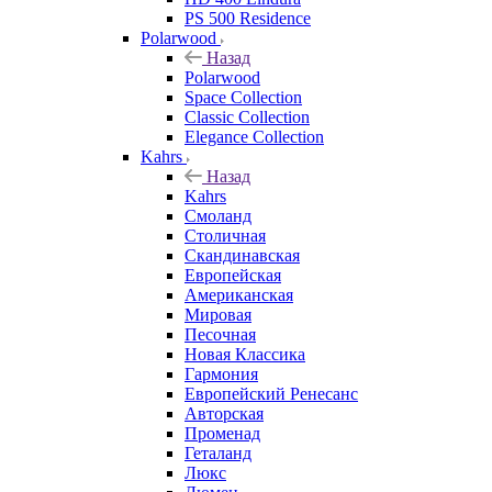
PS 500 Residence
Polarwood
Назад
Polarwood
Space Collection
Classic Collection
Elegance Collection
Kahrs
Назад
Kahrs
Смоланд
Столичная
Скандинавская
Европейская
Американская
Мировая
Песочная
Новая Классика
Гармония
Европейский Ренесанс
Авторская
Променад
Геталанд
Люкс