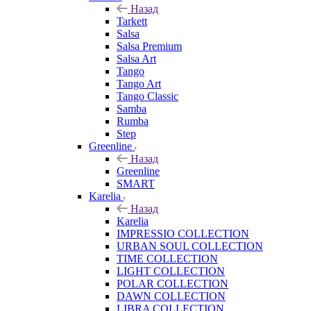
Назад
Tarkett
Salsa
Salsa Premium
Salsa Art
Tango
Tango Art
Tango Classic
Samba
Rumba
Step
Greenline
Назад
Greenline
SMART
Karelia
Назад
Karelia
IMPRESSIO COLLECTION
URBAN SOUL COLLECTION
TIME COLLECTION
LIGHT COLLECTION
POLAR COLLECTION
DAWN COLLECTION
LIBRA COLLECTION