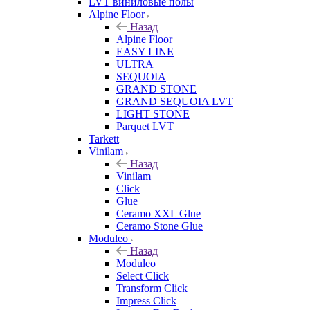
LVT виниловые полы
Alpine Floor
Назад
Alpine Floor
EASY LINE
ULTRA
SEQUOIA
GRAND STONE
GRAND SEQUOIA LVT
LIGHT STONE
Parquet LVT
Tarkett
Vinilam
Назад
Vinilam
Click
Glue
Ceramo XXL Glue
Ceramo Stone Glue
Moduleo
Назад
Moduleo
Select Click
Transform Click
Impress Click