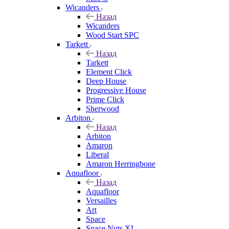
Wicanders
Назад
Wicanders
Wood Start SPC
Tarkett
Назад
Tarkett
Element Click
Deep House
Progressive House
Prime Click
Sherwood
Arbiton
Назад
Arbiton
Amaron
Liberal
Amaron Herringbone
Aquafloor
Назад
Aquafloor
Versailles
Art
Space
Space Nuts XL