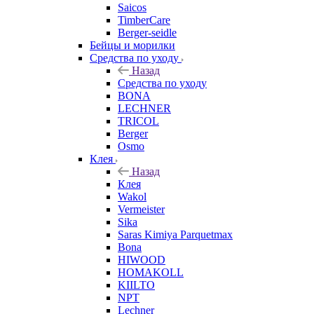
Saicos
TimberCare
Berger-seidle
Бейцы и морилки
Средства по уходу
Назад
Средства по уходу
BONA
LECHNER
TRICOL
Berger
Osmo
Клея
Назад
Клея
Wakol
Vermeister
Sika
Saras Kimiya Parquetmax
Bona
HIWOOD
HOMAKOLL
KIILTO
NPT
Lechner