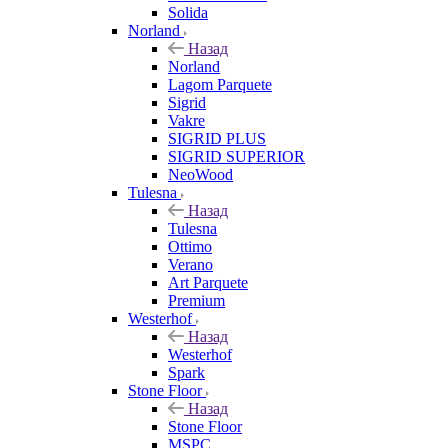
Solida
Norland
Назад
Norland
Lagom Parquete
Sigrid
Vakre
SIGRID PLUS
SIGRID SUPERIOR
NeoWood
Tulesna
Назад
Tulesna
Ottimo
Verano
Art Parquete
Premium
Westerhof
Назад
Westerhof
Spark
Stone Floor
Назад
Stone Floor
MSPC