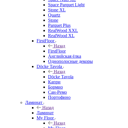
Space Parquet Light
Stone XL
Quartz
Stone
Parquet Plus
RealWood XXL
RealWood XL
FirstFloor
Назад
FirstFloor
Английская ёлка
Однополосные декоры
Döcke Tavola
Назад
Döcke Tavola
Капри
Бормио
Сан-Ремо
Портофино
Ламинат
Назад
Ламинат
My Floor
Назад