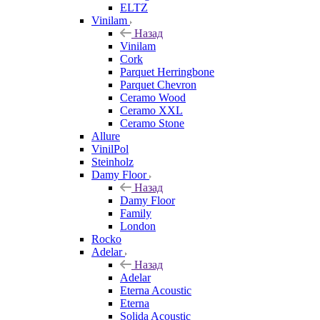
ELTZ
Vinilam
Назад
Vinilam
Cork
Parquet Herringbone
Parquet Chevron
Ceramo Wood
Ceramo XXL
Ceramo Stone
Allure
VinilPol
Steinholz
Damy Floor
Назад
Damy Floor
Family
London
Rocko
Adelar
Назад
Adelar
Eterna Acoustic
Eterna
Solida Acoustic