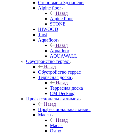
Стеновые и 3д панели
Alpine floor
Назад
Alpine floor
STONE
HIWOOD
Tarsi
Aquafloor
Назад
Aquafloor
AQUAWALL
Обустройство террас
Назад
Обустройство террас
Террасная доска
Назад
Террасная доска
CM Decking
Профессиональная химия
Назад
Профессиональная химия
Масла
Назад
Масла
Osmo