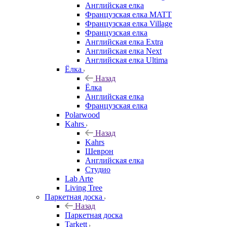
Английская елка
Французская елка MATT
Французская елка Village
Французская елка
Английская елка Extra
Английская елка Next
Английская елка Ultima
Ёлка
Назад
Ёлка
Английская елка
Французская елка
Polarwood
Kahrs
Назад
Kahrs
Шеврон
Английская елка
Студио
Lab Arte
Living Tree
Паркетная доска
Назад
Паркетная доска
Tarkett