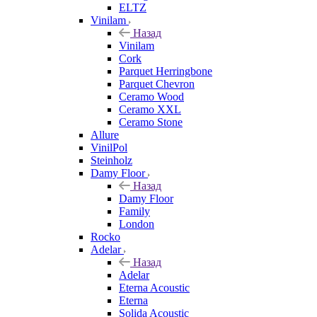
ELTZ
Vinilam
Назад
Vinilam
Cork
Parquet Herringbone
Parquet Chevron
Ceramo Wood
Ceramo XXL
Ceramo Stone
Allure
VinilPol
Steinholz
Damy Floor
Назад
Damy Floor
Family
London
Rocko
Adelar
Назад
Adelar
Eterna Acoustic
Eterna
Solida Acoustic