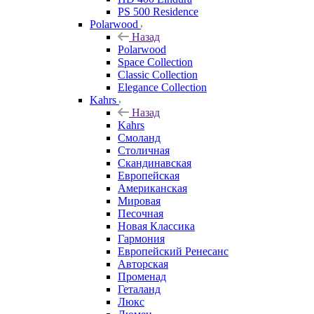
PS 500 Residence
Polarwood
Назад
Polarwood
Space Collection
Classic Collection
Elegance Collection
Kahrs
Назад
Kahrs
Смоланд
Столичная
Скандинавская
Европейская
Американская
Мировая
Песочная
Новая Классика
Гармония
Европейский Ренесанс
Авторская
Променад
Геталанд
Люкс