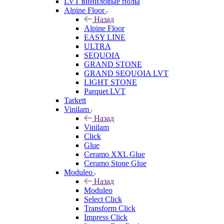
LVT виниловые полы
Alpine Floor
Назад
Alpine Floor
EASY LINE
ULTRA
SEQUOIA
GRAND STONE
GRAND SEQUOIA LVT
LIGHT STONE
Parquet LVT
Tarkett
Vinilam
Назад
Vinilam
Click
Glue
Ceramo XXL Glue
Ceramo Stone Glue
Moduleo
Назад
Moduleo
Select Click
Transform Click
Impress Click