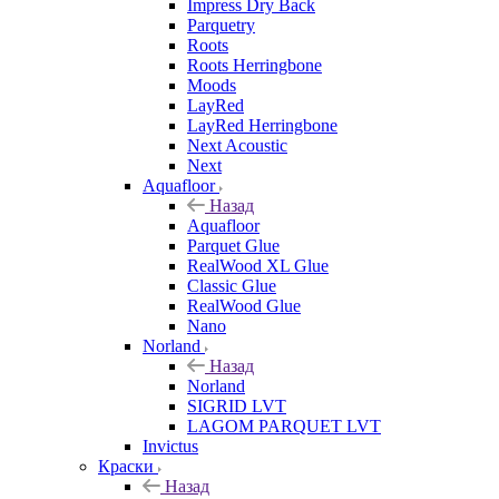
Impress Dry Back
Parquetry
Roots
Roots Herringbone
Moods
LayRed
LayRed Herringbone
Next Acoustic
Next
Aquafloor
Назад
Aquafloor
Parquet Glue
RealWood XL Glue
Classic Glue
RealWood Glue
Nano
Norland
Назад
Norland
SIGRID LVT
LAGOM PARQUET LVT
Invictus
Краски
Назад