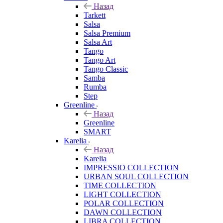
Назад
Tarkett
Salsa
Salsa Premium
Salsa Art
Tango
Tango Art
Tango Classic
Samba
Rumba
Step
Greenline
Назад
Greenline
SMART
Karelia
Назад
Karelia
IMPRESSIO COLLECTION
URBAN SOUL COLLECTION
TIME COLLECTION
LIGHT COLLECTION
POLAR COLLECTION
DAWN COLLECTION
LIBRA COLLECTION