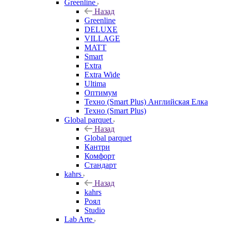
Greenline
Назад
Greenline
DELUXE
VILLAGE
MATT
Smart
Extra
Extra Wide
Ultima
Оптимум
Техно (Smart Plus) Английская Елка
Техно (Smart Plus)
Global parquet
Назад
Global parquet
Кантри
Комфорт
Стандарт
kahrs
Назад
kahrs
Роял
Studio
Lab Arte