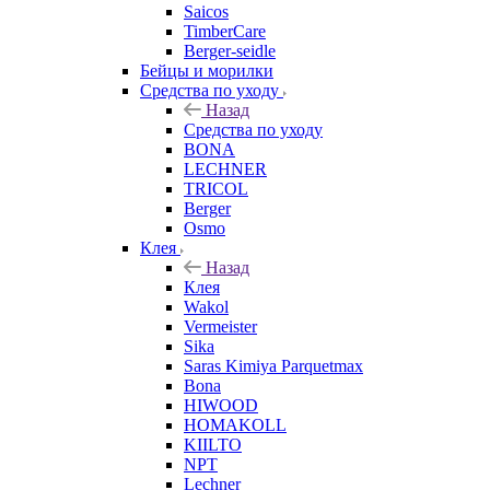
Saicos
TimberCare
Berger-seidle
Бейцы и морилки
Средства по уходу
Назад
Средства по уходу
BONA
LECHNER
TRICOL
Berger
Osmo
Клея
Назад
Клея
Wakol
Vermeister
Sika
Saras Kimiya Parquetmax
Bona
HIWOOD
HOMAKOLL
KIILTO
NPT
Lechner