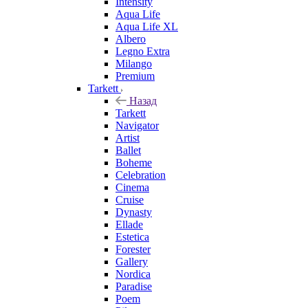
Intensity
Aqua Life
Aqua Life XL
Albero
Legno Extra
Milango
Premium
Tarkett
Назад
Tarkett
Navigator
Artist
Ballet
Boheme
Celebration
Cinema
Cruise
Dynasty
Ellade
Estetica
Forester
Gallery
Nordica
Paradise
Poem