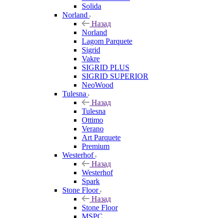
Solida
Norland
Назад
Norland
Lagom Parquete
Sigrid
Vakre
SIGRID PLUS
SIGRID SUPERIOR
NeoWood
Tulesna
Назад
Tulesna
Ottimo
Verano
Art Parquete
Premium
Westerhof
Назад
Westerhof
Spark
Stone Floor
Назад
Stone Floor
MSPC