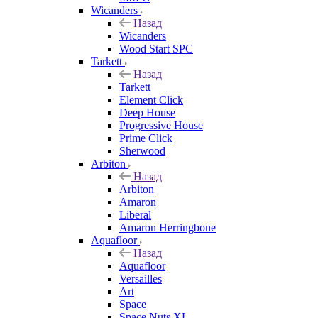
Wicanders
Назад
Wicanders
Wood Start SPC
Tarkett
Назад
Tarkett
Element Click
Deep House
Progressive House
Prime Click
Sherwood
Arbiton
Назад
Arbiton
Amaron
Liberal
Amaron Herringbone
Aquafloor
Назад
Aquafloor
Versailles
Art
Space
Space Nuts XL