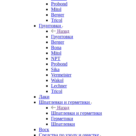
Probond
Mitol
Berger
Tricol
Грунтовки
Назад
Грунтовки
Berger
Bona
Mitol
NPT
Probond
Sika
Vermeister
Wakol
Lechner
Tricol
Лаки
Шпатлевки и герметики
Назад
Шпатлевки и герметики
Герметики
Шпатлевки
Воск
Средства по уходу и очистке