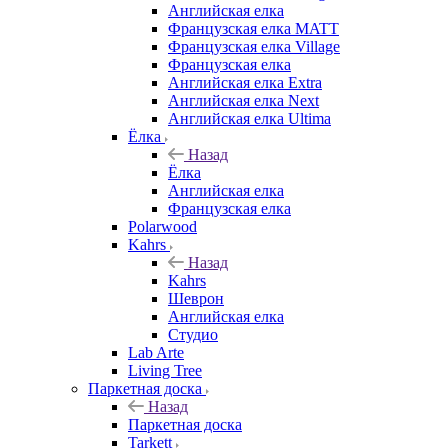
Английская елка
Французская елка MATT
Французская елка Village
Французская елка
Английская елка Extra
Английская елка Next
Английская елка Ultima
Ёлка
Назад
Ёлка
Английская елка
Французская елка
Polarwood
Kahrs
Назад
Kahrs
Шеврон
Английская елка
Студио
Lab Arte
Living Tree
Паркетная доска
Назад
Паркетная доска
Tarkett