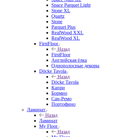
Space Parquet Light
Stone XL
Quartz
Stone
Parquet Plus
RealWood XXL
RealWood XL
FirstFloor
Назад
FirstFloor
Английская ёлка
Однополосные декоры
Döcke Tavola
Назад
Döcke Tavola
Капри
Бормио
Сан-Ремо
Портофино
Ламинат
Назад
Ламинат
My Floor
Назад