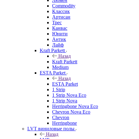
Люмен
Commodity
Классик
Артисан
Трес
Канвас
Юнити
Антик
Лайф
Kraft Parkett
Назад
Kraft Parkett
Medium
ESTA Parket
Назад
ESTA Parket
1 Strip
1 Strip Nova Eco
1 Strip Nova
Herringbone Nova Eco
Chevron Nova Eco
Chevron
Herringbone
LVT виниловые полы
Назад