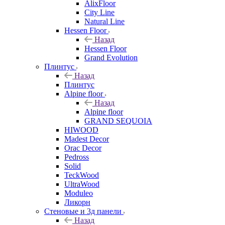
AlixFloor
City Line
Natural Line
Hessen Floor
Назад
Hessen Floor
Grand Evolution
Плинтус
Назад
Плинтус
Alpine floor
Назад
Alpine floor
GRAND SEQUOIA
HIWOOD
Madest Decor
Orac Decor
Pedross
Solid
TeckWood
UltraWood
Moduleo
Ликорн
Стеновые и 3д панели
Назад