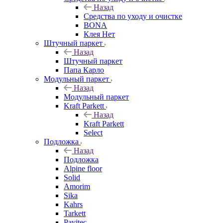
Назад
Средства по уходу и очистке
BONA
Клея Нет
Штучный паркет
Назад
Штучный паркет
Папа Карло
Модульный паркет
Назад
Модульный паркет
Kraft Parkett
Назад
Kraft Parkett
Select
Подложка
Назад
Подложка
Alpine floor
Solid
Amorim
Sika
Kahrs
Tarkett
Pavitec