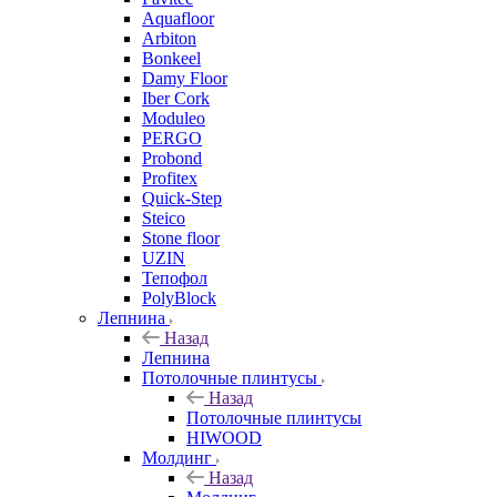
Aquafloor
Arbiton
Bonkeel
Damy Floor
Iber Cork
Moduleo
PERGO
Probond
Profitex
Quick-Step
Steico
Stone floor
UZIN
Тепофол
PolyBlock
Лепнина
Назад
Лепнина
Потолочные плинтусы
Назад
Потолочные плинтусы
HIWOOD
Молдинг
Назад