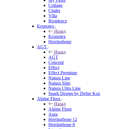
My Floor
Cottage
Chalet
Villa
Residence
Kronotex
Назад
Kronotex
Herringbone
AGT
Назад
AGT
Concept
Effect
Effect Premium
Natura Line
Natura Slim
Natura Ultra Line
Spark Design by Defne Koz
Alpine Floor
Назад
Alpine Floor
Aura
Herringbone 12
Herringbone 8