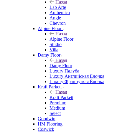
Назад
Lab Arte
Authentica
Angle
Chevron
Alpine Floor
Назад
Alpine Floor
Studio
Villa
Damy Floor
Назад
Damy Floor
Luxury Палуба
Luxury Английская Ёлочка
Luxury Французкая Ёлочка
Kraft Parkett
Назад
Kraft Parkett
Premium
Medium
Select
Goodwin
HM Flooring
Coswick