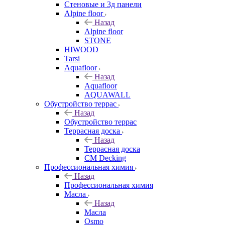
Стеновые и 3д панели
Alpine floor
Назад
Alpine floor
STONE
HIWOOD
Tarsi
Aquafloor
Назад
Aquafloor
AQUAWALL
Обустройство террас
Назад
Обустройство террас
Террасная доска
Назад
Террасная доска
CM Decking
Профессиональная химия
Назад
Профессиональная химия
Масла
Назад
Масла
Osmo