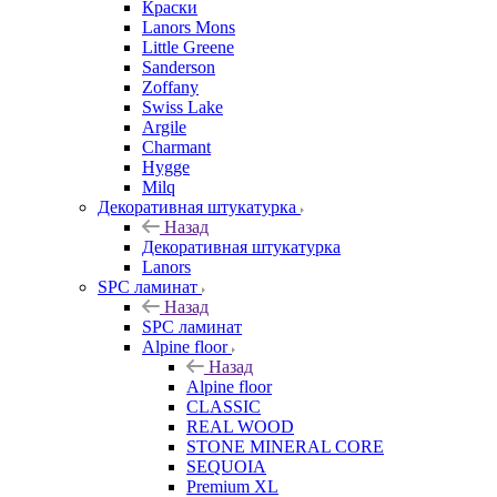
Краски
Lanors Mons
Little Greene
Sanderson
Zoffany
Swiss Lake
Argile
Charmant
Hygge
Milq
Декоративная штукатурка
Назад
Декоративная штукатурка
Lanors
SPC ламинат
Назад
SPC ламинат
Alpine floor
Назад
Alpine floor
CLASSIC
REAL WOOD
STONE MINERAL CORE
SEQUOIA
Premium XL