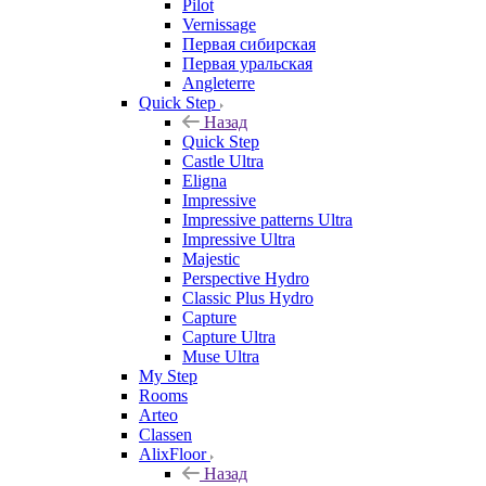
Pilot
Vernissage
Первая сибирская
Первая уральская
Angleterre
Quick Step
Назад
Quick Step
Castle Ultra
Eligna
Impressive
Impressive patterns Ultra
Impressive Ultra
Majestic
Perspective Hydro
Classic Plus Hydro
Capture
Capture Ultra
Muse Ultra
My Step
Rooms
Arteo
Classen
AlixFloor
Назад