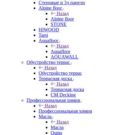
Стеновые и 3д панели
Alpine floor
Назад
Alpine floor
STONE
HIWOOD
Tarsi
Aquafloor
Назад
Aquafloor
AQUAWALL
Обустройство террас
Назад
Обустройство террас
Террасная доска
Назад
Террасная доска
CM Decking
Профессиональная химия
Назад
Профессиональная химия
Масла
Назад
Масла
Osmo