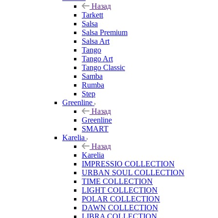
Назад
Tarkett
Salsa
Salsa Premium
Salsa Art
Tango
Tango Art
Tango Classic
Samba
Rumba
Step
Greenline
Назад
Greenline
SMART
Karelia
Назад
Karelia
IMPRESSIO COLLECTION
URBAN SOUL COLLECTION
TIME COLLECTION
LIGHT COLLECTION
POLAR COLLECTION
DAWN COLLECTION
LIBRA COLLECTION