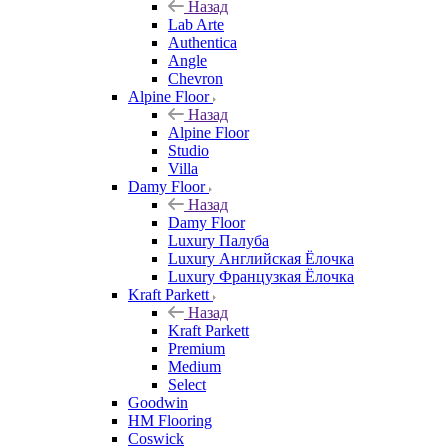
Назад
Lab Arte
Authentica
Angle
Chevron
Alpine Floor
Назад
Alpine Floor
Studio
Villa
Damy Floor
Назад
Damy Floor
Luxury Палуба
Luxury Английская Ёлочка
Luxury Французкая Ёлочка
Kraft Parkett
Назад
Kraft Parkett
Premium
Medium
Select
Goodwin
HM Flooring
Coswick