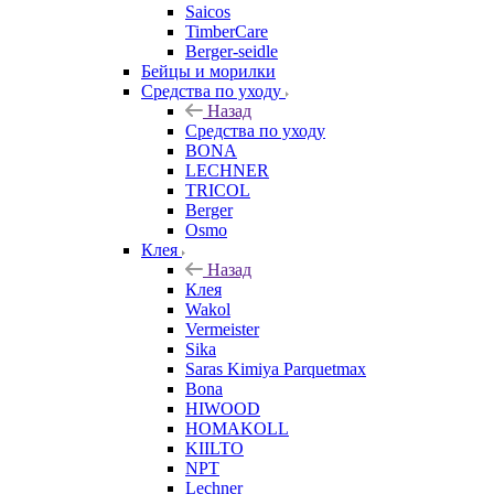
Saicos
TimberCare
Berger-seidle
Бейцы и морилки
Средства по уходу
Назад
Средства по уходу
BONA
LECHNER
TRICOL
Berger
Osmo
Клея
Назад
Клея
Wakol
Vermeister
Sika
Saras Kimiya Parquetmax
Bona
HIWOOD
HOMAKOLL
KIILTO
NPT
Lechner