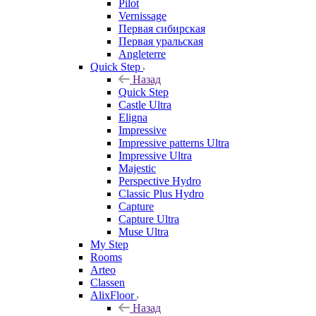
Pilot
Vernissage
Первая сибирская
Первая уральская
Angleterre
Quick Step
Назад
Quick Step
Castle Ultra
Eligna
Impressive
Impressive patterns Ultra
Impressive Ultra
Majestic
Perspective Hydro
Classic Plus Hydro
Capture
Capture Ultra
Muse Ultra
My Step
Rooms
Arteo
Classen
AlixFloor
Назад