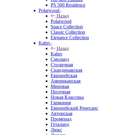
PS 500 Residence
Polarwood
Назад
Polarwood
Space Collection
Classic Collection
Elegance Collection
Kahrs
Назад
Kahrs
Смоланд
Столичная
Скандинавская
Европейская
Американская
Мировая
Песочная
Новая Классика
Гармония
Европейский Ренесанс
Авторская
Променад
Геталанд
Люкс