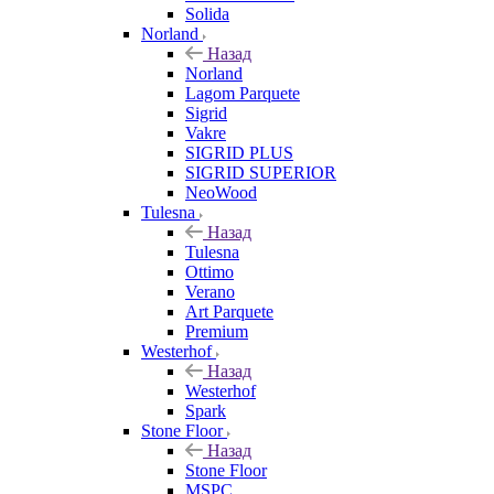
Solida
Norland
Назад
Norland
Lagom Parquete
Sigrid
Vakre
SIGRID PLUS
SIGRID SUPERIOR
NeoWood
Tulesna
Назад
Tulesna
Ottimo
Verano
Art Parquete
Premium
Westerhof
Назад
Westerhof
Spark
Stone Floor
Назад
Stone Floor
MSPC