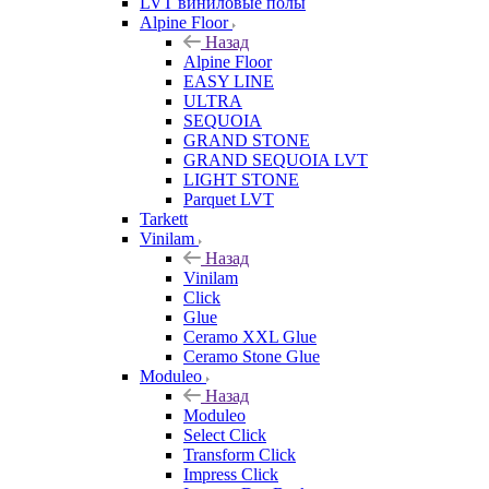
LVT виниловые полы
Alpine Floor
Назад
Alpine Floor
EASY LINE
ULTRA
SEQUOIA
GRAND STONE
GRAND SEQUOIA LVT
LIGHT STONE
Parquet LVT
Tarkett
Vinilam
Назад
Vinilam
Click
Glue
Ceramo XXL Glue
Ceramo Stone Glue
Moduleo
Назад
Moduleo
Select Click
Transform Click
Impress Click