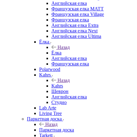
Английская елка
Французская елка MATT
Французская елка Village
Французская елка
Английская елка Extra
Английская елка Next
Английская елка Ultima
Ёлка
Назад
Ёлка
Английская елка
Французская елка
Polarwood
Kahrs
Назад
Kahrs
Шеврон
Английская елка
Студио
Lab Arte
Living Tree
Паркетная доска
Назад
Паркетная доска
Tarkett