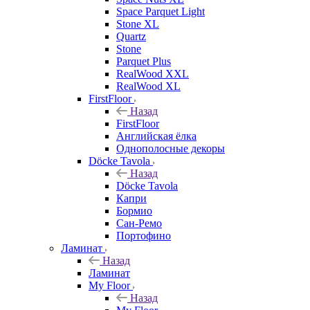
Space Parquet Light
Stone XL
Quartz
Stone
Parquet Plus
RealWood XXL
RealWood XL
FirstFloor
Назад
FirstFloor
Английская ёлка
Однополосные декоры
Döcke Tavola
Назад
Döcke Tavola
Капри
Бормио
Сан-Ремо
Портофино
Ламинат
Назад
Ламинат
My Floor
Назад