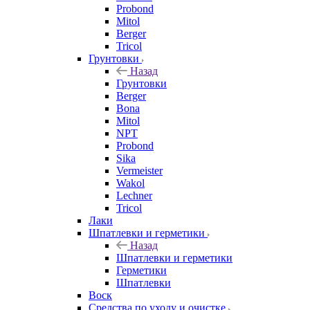
Probond
Mitol
Berger
Tricol
Грунтовки
Назад
Грунтовки
Berger
Bona
Mitol
NPT
Probond
Sika
Vermeister
Wakol
Lechner
Tricol
Лаки
Шпатлевки и герметики
Назад
Шпатлевки и герметики
Герметики
Шпатлевки
Воск
Средства по уходу и очистке