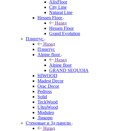
AlixFloor
City Line
Natural Line
Hessen Floor
Назад
Hessen Floor
Grand Evolution
Плинтус
Назад
Плинтус
Alpine floor
Назад
Alpine floor
GRAND SEQUOIA
HIWOOD
Madest Decor
Orac Decor
Pedross
Solid
TeckWood
UltraWood
Moduleo
Ликорн
Стеновые и 3д панели
Назад