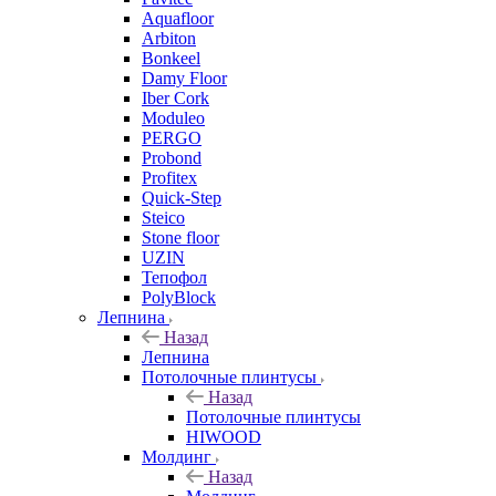
Aquafloor
Arbiton
Bonkeel
Damy Floor
Iber Cork
Moduleo
PERGO
Probond
Profitex
Quick-Step
Steico
Stone floor
UZIN
Тепофол
PolyBlock
Лепнина
Назад
Лепнина
Потолочные плинтусы
Назад
Потолочные плинтусы
HIWOOD
Молдинг
Назад