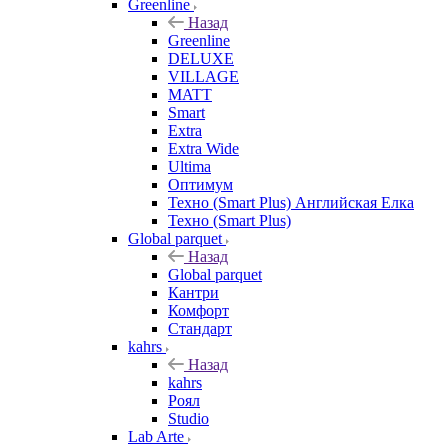
Greenline
Назад
Greenline
DELUXE
VILLAGE
MATT
Smart
Extra
Extra Wide
Ultima
Оптимум
Техно (Smart Plus) Английская Елка
Техно (Smart Plus)
Global parquet
Назад
Global parquet
Кантри
Комфорт
Стандарт
kahrs
Назад
kahrs
Роял
Studio
Lab Arte