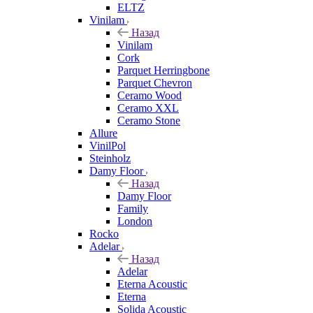
ELTZ
Vinilam
Назад
Vinilam
Cork
Parquet Herringbone
Parquet Chevron
Ceramo Wood
Ceramo XXL
Ceramo Stone
Allure
VinilPol
Steinholz
Damy Floor
Назад
Damy Floor
Family
London
Rocko
Adelar
Назад
Adelar
Eterna Acoustic
Eterna
Solida Acoustic