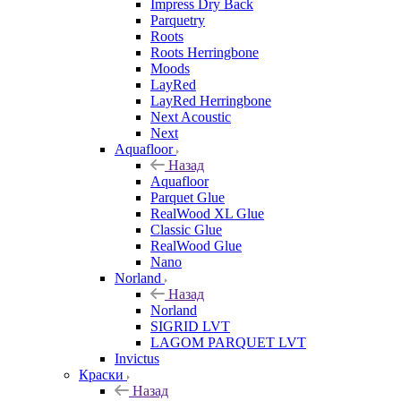
Impress Dry Back
Parquetry
Roots
Roots Herringbone
Moods
LayRed
LayRed Herringbone
Next Acoustic
Next
Aquafloor
Назад
Aquafloor
Parquet Glue
RealWood XL Glue
Classic Glue
RealWood Glue
Nano
Norland
Назад
Norland
SIGRID LVT
LAGOM PARQUET LVT
Invictus
Краски
Назад