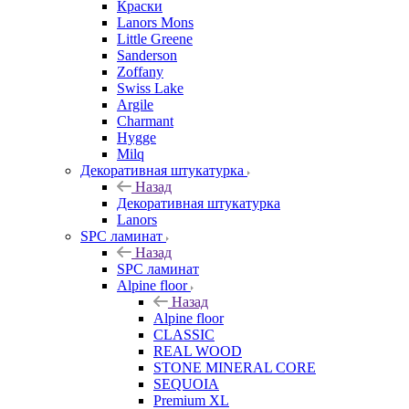
Краски
Lanors Mons
Little Greene
Sanderson
Zoffany
Swiss Lake
Argile
Charmant
Hygge
Milq
Декоративная штукатурка
Назад
Декоративная штукатурка
Lanors
SPC ламинат
Назад
SPC ламинат
Alpine floor
Назад
Alpine floor
CLASSIC
REAL WOOD
STONE MINERAL CORE
SEQUOIA
Premium XL