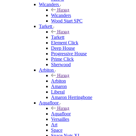
Wicanders
Назад
Wicanders
Wood Start SPC
Tarkett
Назад
Tarkett
Element Click
Deep House
Progressive House
Prime Click
Sherwood
Arbiton
Назад
Arbiton
Amaron
Liberal
Amaron Herringbone
Aquafloor
Назад
Aquafloor
Versailles
Art
Space
Space Nuts XL