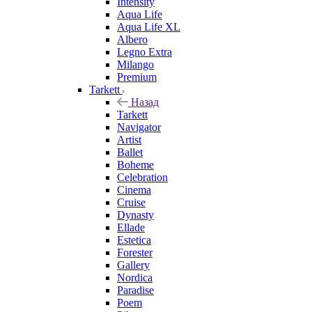
Intensity
Aqua Life
Aqua Life XL
Albero
Legno Extra
Milango
Premium
Tarkett
Назад
Tarkett
Navigator
Artist
Ballet
Boheme
Celebration
Cinema
Cruise
Dynasty
Ellade
Estetica
Forester
Gallery
Nordica
Paradise
Poem