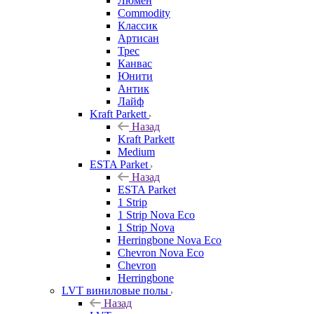
Люмен
Commodity
Классик
Артисан
Трес
Канвас
Юнити
Антик
Лайф
Kraft Parkett
Назад
Kraft Parkett
Medium
ESTA Parket
Назад
ESTA Parket
1 Strip
1 Strip Nova Eco
1 Strip Nova
Herringbone Nova Eco
Chevron Nova Eco
Chevron
Herringbone
LVT виниловые полы
Назад