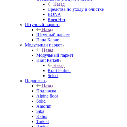
Назад
Средства по уходу и очистке
BONA
Клея Нет
Штучный паркет
Назад
Штучный паркет
Папа Карло
Модульный паркет
Назад
Модульный паркет
Kraft Parkett
Назад
Kraft Parkett
Select
Подложка
Назад
Подложка
Alpine floor
Solid
Amorim
Sika
Kahrs
Tarkett
Pavitec