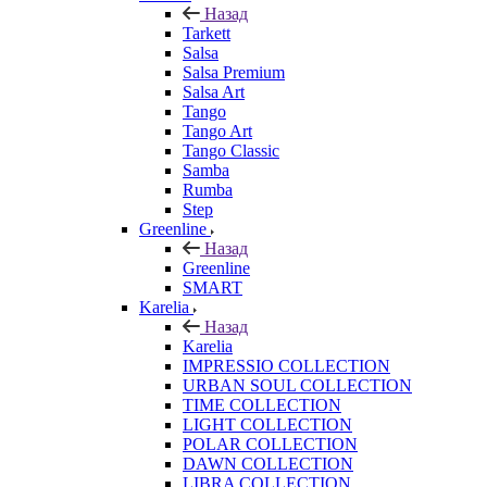
Назад
Tarkett
Salsa
Salsa Premium
Salsa Art
Tango
Tango Art
Tango Classic
Samba
Rumba
Step
Greenline
Назад
Greenline
SMART
Karelia
Назад
Karelia
IMPRESSIO COLLECTION
URBAN SOUL COLLECTION
TIME COLLECTION
LIGHT COLLECTION
POLAR COLLECTION
DAWN COLLECTION
LIBRA COLLECTION