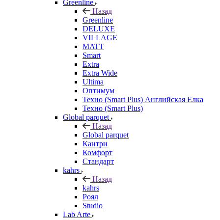
Greenline
Назад
Greenline
DELUXE
VILLAGE
MATT
Smart
Extra
Extra Wide
Ultima
Оптимум
Техно (Smart Plus) Английская Елка
Техно (Smart Plus)
Global parquet
Назад
Global parquet
Кантри
Комфорт
Стандарт
kahrs
Назад
kahrs
Роял
Studio
Lab Arte