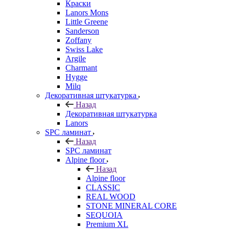
Краски
Lanors Mons
Little Greene
Sanderson
Zoffany
Swiss Lake
Argile
Charmant
Hygge
Milq
Декоративная штукатурка
Назад
Декоративная штукатурка
Lanors
SPC ламинат
Назад
SPC ламинат
Alpine floor
Назад
Alpine floor
CLASSIC
REAL WOOD
STONE MINERAL CORE
SEQUOIA
Premium XL