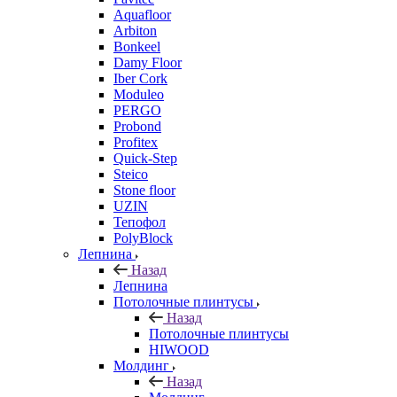
Aquafloor
Arbiton
Bonkeel
Damy Floor
Iber Cork
Moduleo
PERGO
Probond
Profitex
Quick-Step
Steico
Stone floor
UZIN
Тепофол
PolyBlock
Лепнина
Назад
Лепнина
Потолочные плинтусы
Назад
Потолочные плинтусы
HIWOOD
Молдинг
Назад