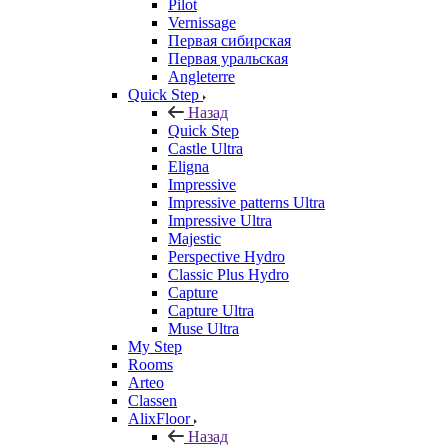
Pilot
Vernissage
Первая сибирская
Первая уральская
Angleterre
Quick Step
Назад
Quick Step
Castle Ultra
Eligna
Impressive
Impressive patterns Ultra
Impressive Ultra
Majestic
Perspective Hydro
Classic Plus Hydro
Capture
Capture Ultra
Muse Ultra
My Step
Rooms
Arteo
Classen
AlixFloor
Назад