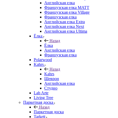
Английская елка
Французская елка MATT
Французская елка Village
Французская елка
Английская елка Extra
Английская елка Next
Английская елка Ultima
Ёлка
Назад
Ёлка
Английская елка
Французская елка
Polarwood
Kahrs
Назад
Kahrs
Шеврон
Английская елка
Студио
Lab Arte
Living Tree
Паркетная доска
Назад
Паркетная доска
Tarkett