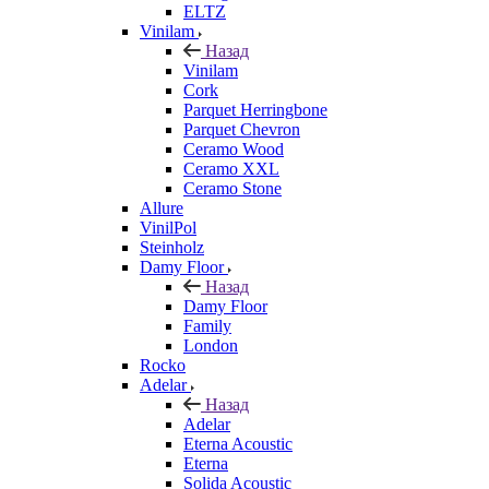
ELTZ
Vinilam
Назад
Vinilam
Cork
Parquet Herringbone
Parquet Chevron
Ceramo Wood
Ceramo XXL
Ceramo Stone
Allure
VinilPol
Steinholz
Damy Floor
Назад
Damy Floor
Family
London
Rocko
Adelar
Назад
Adelar
Eterna Acoustic
Eterna
Solida Acoustic