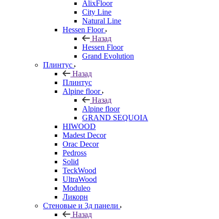
AlixFloor
City Line
Natural Line
Hessen Floor
Назад
Hessen Floor
Grand Evolution
Плинтус
Назад
Плинтус
Alpine floor
Назад
Alpine floor
GRAND SEQUOIA
HIWOOD
Madest Decor
Orac Decor
Pedross
Solid
TeckWood
UltraWood
Moduleo
Ликорн
Стеновые и 3д панели
Назад