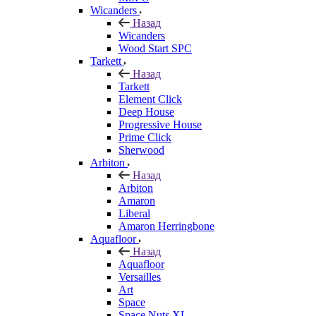
Wicanders
Назад
Wicanders
Wood Start SPC
Tarkett
Назад
Tarkett
Element Click
Deep House
Progressive House
Prime Click
Sherwood
Arbiton
Назад
Arbiton
Amaron
Liberal
Amaron Herringbone
Aquafloor
Назад
Aquafloor
Versailles
Art
Space
Space Nuts XL