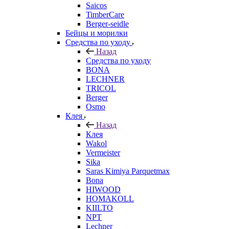
Saicos
TimberCare
Berger-seidle
Бейцы и морилки
Средства по уходу
Назад
Средства по уходу
BONA
LECHNER
TRICOL
Berger
Osmo
Клея
Назад
Клея
Wakol
Vermeister
Sika
Saras Kimiya Parquetmax
Bona
HIWOOD
HOMAKOLL
KIILTO
NPT
Lechner