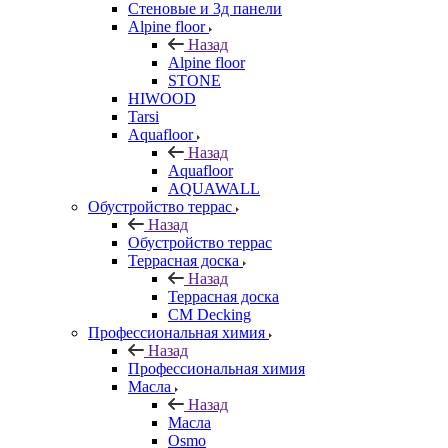
Стеновые и 3д панели
Alpine floor
Назад
Alpine floor
STONE
HIWOOD
Tarsi
Aquafloor
Назад
Aquafloor
AQUAWALL
Обустройство террас
Назад
Обустройство террас
Террасная доска
Назад
Террасная доска
CM Decking
Профессиональная химия
Назад
Профессиональная химия
Масла
Назад
Масла
Osmo