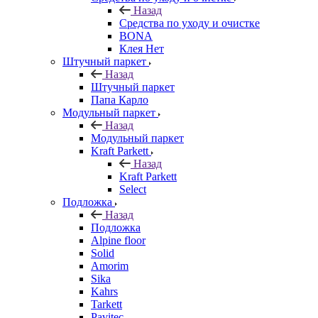
Назад
Средства по уходу и очистке
BONA
Клея Нет
Штучный паркет
Назад
Штучный паркет
Папа Карло
Модульный паркет
Назад
Модульный паркет
Kraft Parkett
Назад
Kraft Parkett
Select
Подложка
Назад
Подложка
Alpine floor
Solid
Amorim
Sika
Kahrs
Tarkett
Pavitec