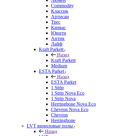
Люмен
Commodity
Классик
Артисан
Трес
Канвас
Юнити
Антик
Лайф
Kraft Parkett
Назад
Kraft Parkett
Medium
ESTA Parket
Назад
ESTA Parket
1 Strip
1 Strip Nova Eco
1 Strip Nova
Herringbone Nova Eco
Chevron Nova Eco
Chevron
Herringbone
LVT виниловые полы
Назад