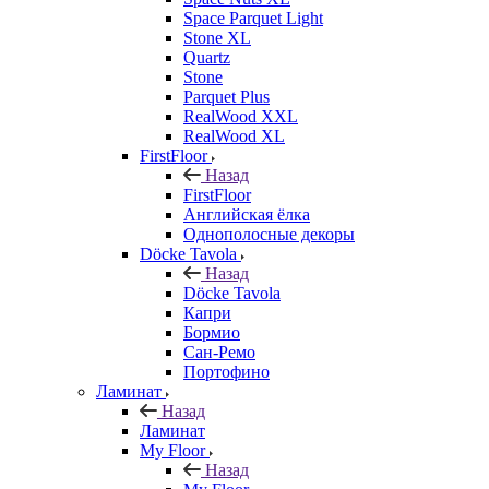
Space Parquet Light
Stone XL
Quartz
Stone
Parquet Plus
RealWood XXL
RealWood XL
FirstFloor
Назад
FirstFloor
Английская ёлка
Однополосные декоры
Döcke Tavola
Назад
Döcke Tavola
Капри
Бормио
Сан-Ремо
Портофино
Ламинат
Назад
Ламинат
My Floor
Назад