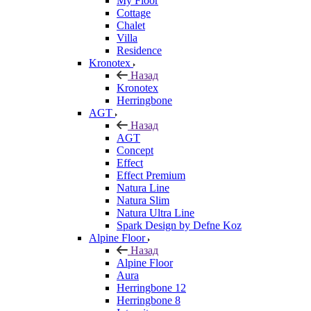
My Floor
Cottage
Chalet
Villa
Residence
Kronotex
Назад
Kronotex
Herringbone
AGT
Назад
AGT
Concept
Effect
Effect Premium
Natura Line
Natura Slim
Natura Ultra Line
Spark Design by Defne Koz
Alpine Floor
Назад
Alpine Floor
Aura
Herringbone 12
Herringbone 8