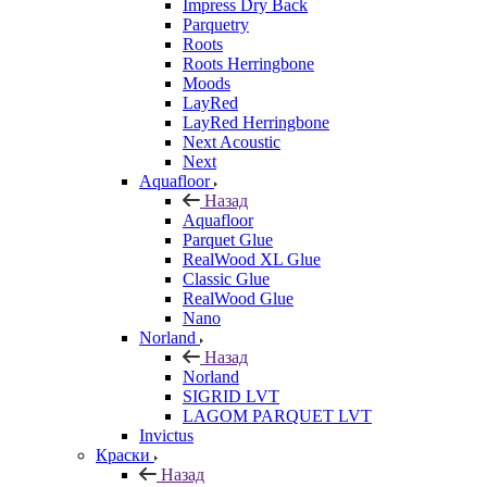
Impress Dry Back
Parquetry
Roots
Roots Herringbone
Moods
LayRed
LayRed Herringbone
Next Acoustic
Next
Aquafloor
Назад
Aquafloor
Parquet Glue
RealWood XL Glue
Classic Glue
RealWood Glue
Nano
Norland
Назад
Norland
SIGRID LVT
LAGOM PARQUET LVT
Invictus
Краски
Назад