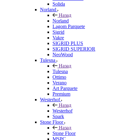
Solida
Norland
Назад
Norland
Lagom Parquete
Sigrid
Vakre
SIGRID PLUS
SIGRID SUPERIOR
NeoWood
Tulesna
Назад
Tulesna
Ottimo
Verano
Art Parquete
Premium
Westerhof
Назад
Westerhof
Spark
Stone Floor
Назад
Stone Floor
MSPC