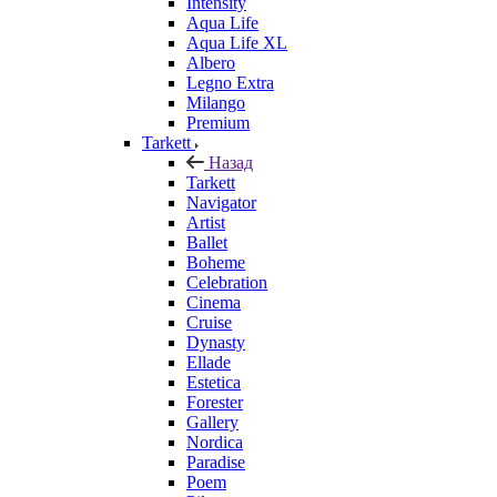
Intensity
Aqua Life
Aqua Life XL
Albero
Legno Extra
Milango
Premium
Tarkett
Назад
Tarkett
Navigator
Artist
Ballet
Boheme
Celebration
Cinema
Cruise
Dynasty
Ellade
Estetica
Forester
Gallery
Nordica
Paradise
Poem