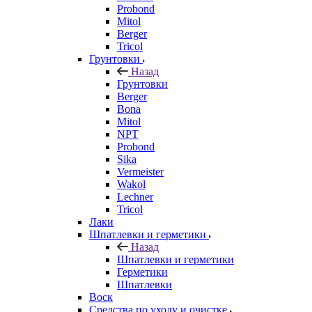
Probond
Mitol
Berger
Tricol
Грунтовки
Назад
Грунтовки
Berger
Bona
Mitol
NPT
Probond
Sika
Vermeister
Wakol
Lechner
Tricol
Лаки
Шпатлевки и герметики
Назад
Шпатлевки и герметики
Герметики
Шпатлевки
Воск
Средства по уходу и очистке