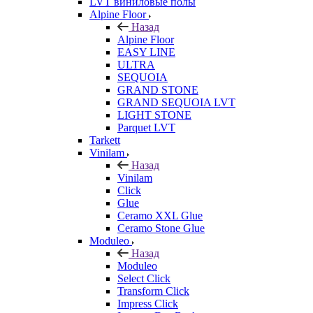
LVT виниловые полы
Alpine Floor
Назад
Alpine Floor
EASY LINE
ULTRA
SEQUOIA
GRAND STONE
GRAND SEQUOIA LVT
LIGHT STONE
Parquet LVT
Tarkett
Vinilam
Назад
Vinilam
Click
Glue
Ceramo XXL Glue
Ceramo Stone Glue
Moduleo
Назад
Moduleo
Select Click
Transform Click
Impress Click