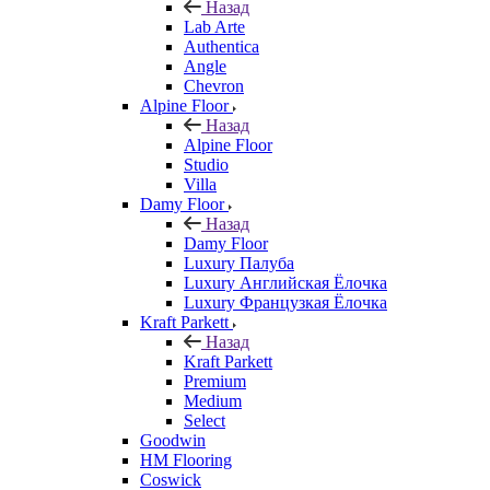
Назад
Lab Arte
Authentica
Angle
Chevron
Alpine Floor
Назад
Alpine Floor
Studio
Villa
Damy Floor
Назад
Damy Floor
Luxury Палуба
Luxury Английская Ёлочка
Luxury Французкая Ёлочка
Kraft Parkett
Назад
Kraft Parkett
Premium
Medium
Select
Goodwin
HM Flooring
Coswick