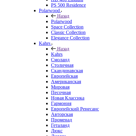
PS 500 Residence
Polarwood
Назад
Polarwood
Space Collection
Classic Collection
Elegance Collection
Kahrs
Назад
Kahrs
Смоланд
Столичная
Скандинавская
Европейская
Американская
Мировая
Песочная
Новая Классика
Гармония
Европейский Ренесанс
Авторская
Променад
Геталанд
Люкс