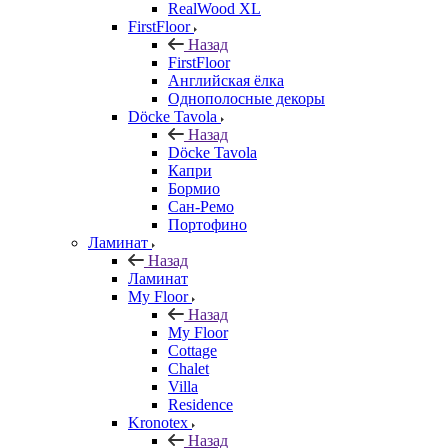
RealWood XL
FirstFloor
Назад
FirstFloor
Английская ёлка
Однополосные декоры
Döcke Tavola
Назад
Döcke Tavola
Капри
Бормио
Сан-Ремо
Портофино
Ламинат
Назад
Ламинат
My Floor
Назад
My Floor
Cottage
Chalet
Villa
Residence
Kronotex
Назад