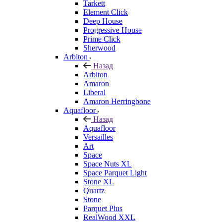
Tarkett
Element Click
Deep House
Progressive House
Prime Click
Sherwood
Arbiton
Назад
Arbiton
Amaron
Liberal
Amaron Herringbone
Aquafloor
Назад
Aquafloor
Versailles
Art
Space
Space Nuts XL
Space Parquet Light
Stone XL
Quartz
Stone
Parquet Plus
RealWood XXL