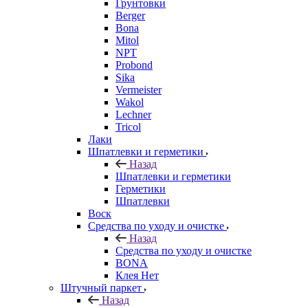
Грунтовки
Berger
Bona
Mitol
NPT
Probond
Sika
Vermeister
Wakol
Lechner
Tricol
Лаки
Шпатлевки и герметики
Назад
Шпатлевки и герметики
Герметики
Шпатлевки
Воск
Средства по уходу и очистке
Назад
Средства по уходу и очистке
BONA
Клея Нет
Штучный паркет
Назад