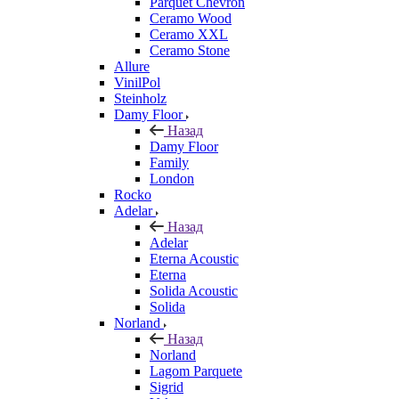
Parquet Chevron
Ceramo Wood
Ceramo XXL
Ceramo Stone
Allure
VinilPol
Steinholz
Damy Floor
Назад
Damy Floor
Family
London
Rocko
Adelar
Назад
Adelar
Eterna Acoustic
Eterna
Solida Acoustic
Solida
Norland
Назад
Norland
Lagom Parquete
Sigrid