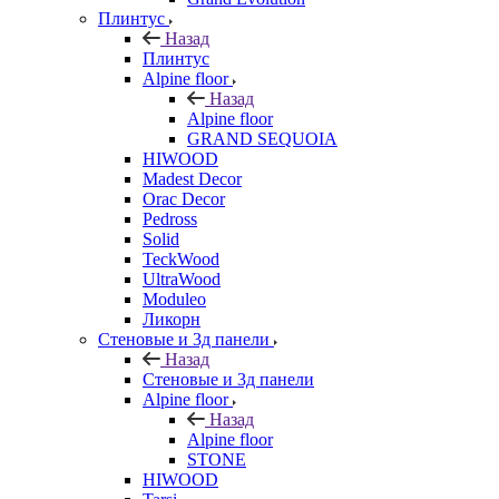
Плинтус
Назад
Плинтус
Alpine floor
Назад
Alpine floor
GRAND SEQUOIA
HIWOOD
Madest Decor
Orac Decor
Pedross
Solid
TeckWood
UltraWood
Moduleo
Ликорн
Стеновые и 3д панели
Назад
Стеновые и 3д панели
Alpine floor
Назад
Alpine floor
STONE
HIWOOD