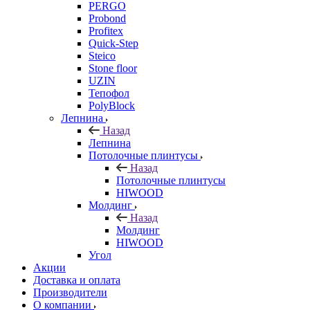
PERGO
Probond
Profitex
Quick-Step
Steico
Stone floor
UZIN
Тепофол
PolyBlock
Лепнина
Назад
Лепнина
Потолочные плинтусы
Назад
Потолочные плинтусы
HIWOOD
Молдинг
Назад
Молдинг
HIWOOD
Угол
Акции
Доставка и оплата
Производители
О компании