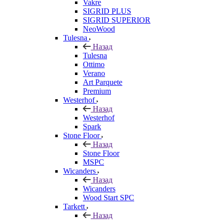
Vakre
SIGRID PLUS
SIGRID SUPERIOR
NeoWood
Tulesna
Назад
Tulesna
Ottimo
Verano
Art Parquete
Premium
Westerhof
Назад
Westerhof
Spark
Stone Floor
Назад
Stone Floor
MSPC
Wicanders
Назад
Wicanders
Wood Start SPC
Tarkett
Назад