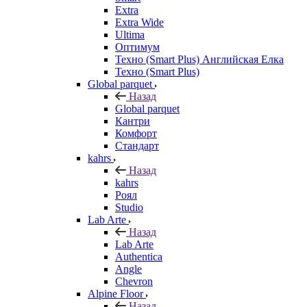
Extra
Extra Wide
Ultima
Оптимум
Техно (Smart Plus) Английская Елка
Техно (Smart Plus)
Global parquet
Назад
Global parquet
Кантри
Комфорт
Стандарт
kahrs
Назад
kahrs
Роял
Studio
Lab Arte
Назад
Lab Arte
Authentica
Angle
Chevron
Alpine Floor
Назад