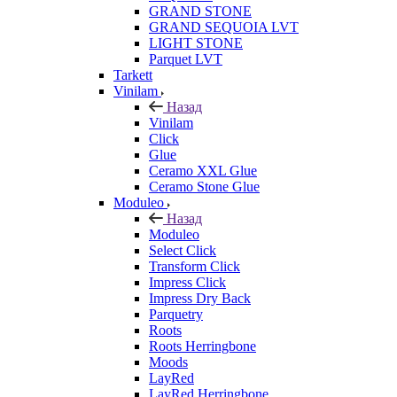
GRAND STONE
GRAND SEQUOIA LVT
LIGHT STONE
Parquet LVT
Tarkett
Vinilam
Назад
Vinilam
Click
Glue
Ceramo XXL Glue
Ceramo Stone Glue
Moduleo
Назад
Moduleo
Select Click
Transform Click
Impress Click
Impress Dry Back
Parquetry
Roots
Roots Herringbone
Moods
LayRed
LayRed Herringbone