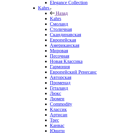
Elegance Collection
Kahrs
Назад
Kahrs
Смоланд
Столичная
Скандинавская
Европейская
Американская
Мировая
Песочная
Новая Классика
Гармония
Европейский Ренесанс
Авторская
Променад
Геталанд
Люкс
Люмен
Commodity
Классик
Артисан
Трес
Канвас
Юнити