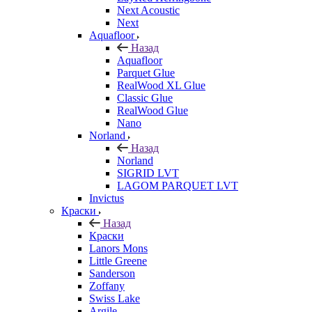
Next Acoustic
Next
Aquafloor
Назад
Aquafloor
Parquet Glue
RealWood XL Glue
Classic Glue
RealWood Glue
Nano
Norland
Назад
Norland
SIGRID LVT
LAGOM PARQUET LVT
Invictus
Краски
Назад
Краски
Lanors Mons
Little Greene
Sanderson
Zoffany
Swiss Lake
Argile