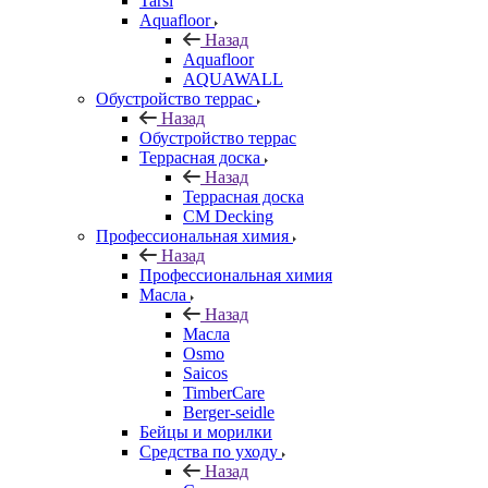
Tarsi
Aquafloor
Назад
Aquafloor
AQUAWALL
Обустройство террас
Назад
Обустройство террас
Террасная доска
Назад
Террасная доска
CM Decking
Профессиональная химия
Назад
Профессиональная химия
Масла
Назад
Масла
Osmo
Saicos
TimberCare
Berger-seidle
Бейцы и морилки
Средства по уходу
Назад