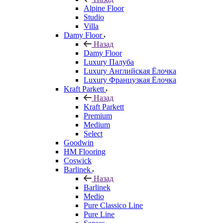
Alpine Floor
Studio
Villa
Damy Floor
Назад
Damy Floor
Luxury Палуба
Luxury Английская Ёлочка
Luxury Французкая Ёлочка
Kraft Parkett
Назад
Kraft Parkett
Premium
Medium
Select
Goodwin
HM Flooring
Coswick
Barlinek
Назад
Barlinek
Medio
Pure Classico Line
Pure Line