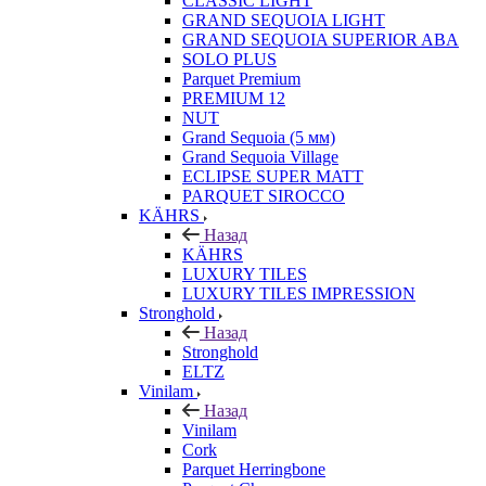
CLASSIC LIGHT
GRAND SEQUOIA LIGHT
GRAND SEQUOIA SUPERIOR ABA
SOLO PLUS
Parquet Premium
PREMIUM 12
NUT
Grand Sequoia (5 мм)
Grand Sequoia Village
ECLIPSE SUPER MATT
PARQUET SIROCCO
KÄHRS
Назад
KÄHRS
LUXURY TILES
LUXURY TILES IMPRESSION
Stronghold
Назад
Stronghold
ELTZ
Vinilam
Назад
Vinilam
Cork
Parquet Herringbone