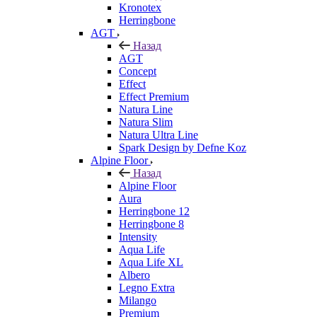
Kronotex
Herringbone
AGT
Назад
AGT
Concept
Effect
Effect Premium
Natura Line
Natura Slim
Natura Ultra Line
Spark Design by Defne Koz
Alpine Floor
Назад
Alpine Floor
Aura
Herringbone 12
Herringbone 8
Intensity
Aqua Life
Aqua Life XL
Albero
Legno Extra
Milango
Premium