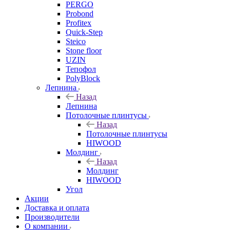
PERGO
Probond
Profitex
Quick-Step
Steico
Stone floor
UZIN
Тепофол
PolyBlock
Лепнина
Назад
Лепнина
Потолочные плинтусы
Назад
Потолочные плинтусы
HIWOOD
Молдинг
Назад
Молдинг
HIWOOD
Угол
Акции
Доставка и оплата
Производители
О компании