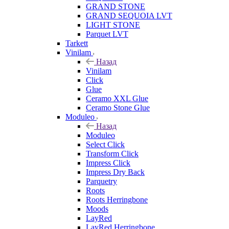
GRAND STONE
GRAND SEQUOIA LVT
LIGHT STONE
Parquet LVT
Tarkett
Vinilam
Назад
Vinilam
Click
Glue
Ceramo XXL Glue
Ceramo Stone Glue
Moduleo
Назад
Moduleo
Select Click
Transform Click
Impress Click
Impress Dry Back
Parquetry
Roots
Roots Herringbone
Moods
LayRed
LayRed Herringbone