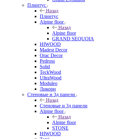
Плинтус
Назад
Плинтус
Alpine floor
Назад
Alpine floor
GRAND SEQUOIA
HIWOOD
Madest Decor
Orac Decor
Pedross
Solid
TeckWood
UltraWood
Moduleo
Ликорн
Стеновые и 3д панели
Назад
Стеновые и 3д панели
Alpine floor
Назад
Alpine floor
STONE
HIWOOD