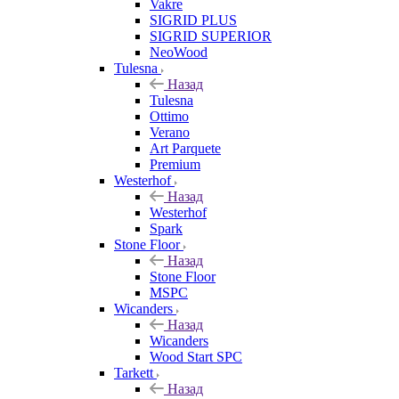
Vakre
SIGRID PLUS
SIGRID SUPERIOR
NeoWood
Tulesna
Назад
Tulesna
Ottimo
Verano
Art Parquete
Premium
Westerhof
Назад
Westerhof
Spark
Stone Floor
Назад
Stone Floor
MSPC
Wicanders
Назад
Wicanders
Wood Start SPC
Tarkett
Назад