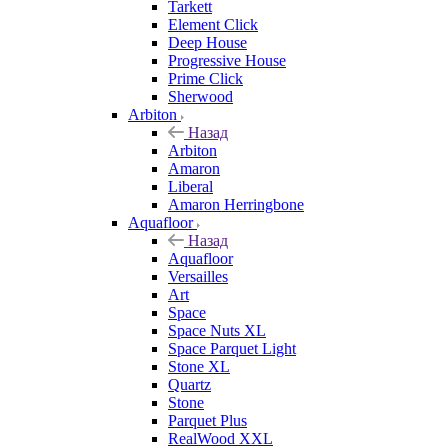
Tarkett
Element Click
Deep House
Progressive House
Prime Click
Sherwood
Arbiton
Назад
Arbiton
Amaron
Liberal
Amaron Herringbone
Aquafloor
Назад
Aquafloor
Versailles
Art
Space
Space Nuts XL
Space Parquet Light
Stone XL
Quartz
Stone
Parquet Plus
RealWood XXL