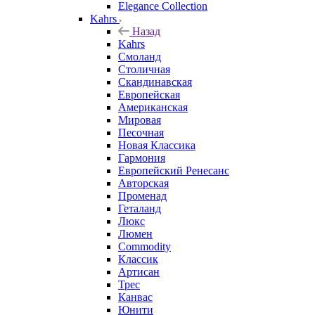
Elegance Collection
Kahrs
Назад
Kahrs
Смоланд
Столичная
Скандинавская
Европейская
Американская
Мировая
Песочная
Новая Классика
Гармония
Европейский Ренесанс
Авторская
Променад
Геталанд
Люкс
Люмен
Commodity
Классик
Артисан
Трес
Канвас
Юнити