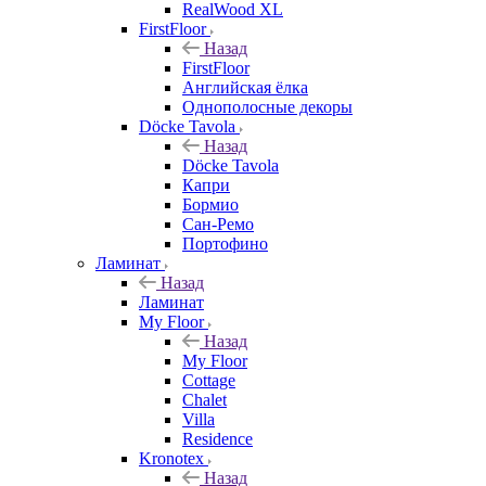
RealWood XL
FirstFloor
Назад
FirstFloor
Английская ёлка
Однополосные декоры
Döcke Tavola
Назад
Döcke Tavola
Капри
Бормио
Сан-Ремо
Портофино
Ламинат
Назад
Ламинат
My Floor
Назад
My Floor
Cottage
Chalet
Villa
Residence
Kronotex
Назад