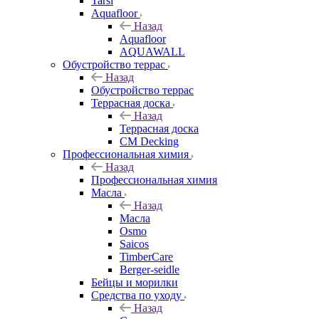
Tarsi
Aquafloor
Назад
Aquafloor
AQUAWALL
Обустройство террас
Назад
Обустройство террас
Террасная доска
Назад
Террасная доска
CM Decking
Профессиональная химия
Назад
Профессиональная химия
Масла
Назад
Масла
Osmo
Saicos
TimberCare
Berger-seidle
Бейцы и морилки
Средства по уходу
Назад