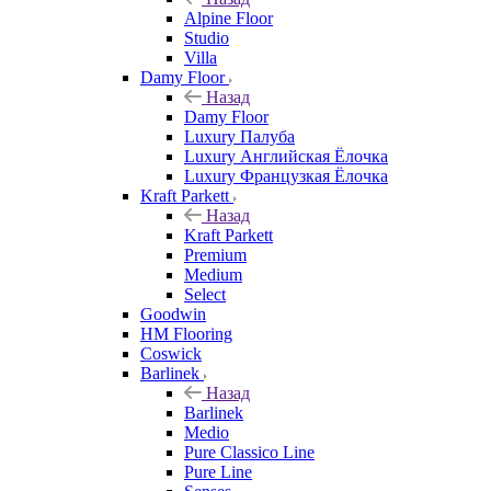
Alpine Floor
Studio
Villa
Damy Floor
Назад
Damy Floor
Luxury Палуба
Luxury Английская Ёлочка
Luxury Французкая Ёлочка
Kraft Parkett
Назад
Kraft Parkett
Premium
Medium
Select
Goodwin
HM Flooring
Coswick
Barlinek
Назад
Barlinek
Medio
Pure Classico Line
Pure Line