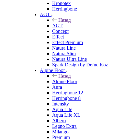
Kronotex
Herringbone
AGT
Назад
AGT
Concept
Effect
Effect Premium
Natura Line
Natura Slim
Natura Ultra Line
Spark Design by Defne Koz
Alpine Floor
Назад
Alpine Floor
Aura
Herringbone 12
Herringbone 8
Intensity
Aqua Life
Aqua Life XL
Albero
Legno Extra
Milango
Premium