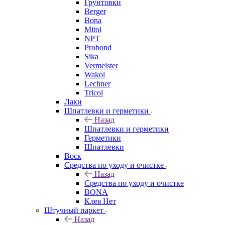
Грунтовки
Berger
Bona
Mitol
NPT
Probond
Sika
Vermeister
Wakol
Lechner
Tricol
Лаки
Шпатлевки и герметики
Назад
Шпатлевки и герметики
Герметики
Шпатлевки
Воск
Средства по уходу и очистке
Назад
Средства по уходу и очистке
BONA
Клея Нет
Штучный паркет
Назад