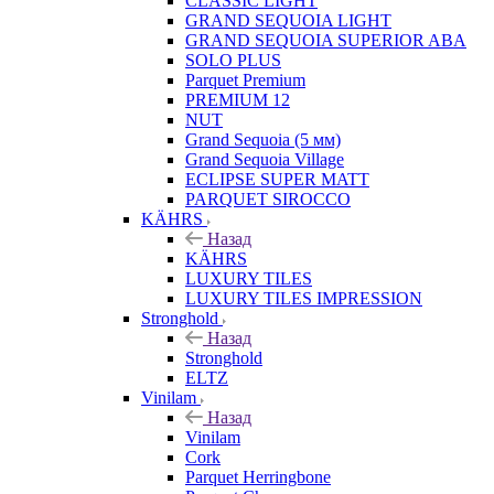
CLASSIC LIGHT
GRAND SEQUOIA LIGHT
GRAND SEQUOIA SUPERIOR ABA
SOLO PLUS
Parquet Premium
PREMIUM 12
NUT
Grand Sequoia (5 мм)
Grand Sequoia Village
ECLIPSE SUPER MATT
PARQUET SIROCCO
KÄHRS
Назад
KÄHRS
LUXURY TILES
LUXURY TILES IMPRESSION
Stronghold
Назад
Stronghold
ELTZ
Vinilam
Назад
Vinilam
Cork
Parquet Herringbone