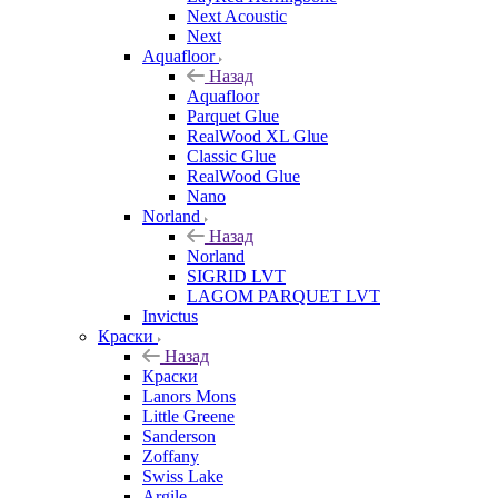
Next Acoustic
Next
Aquafloor
Назад
Aquafloor
Parquet Glue
RealWood XL Glue
Classic Glue
RealWood Glue
Nano
Norland
Назад
Norland
SIGRID LVT
LAGOM PARQUET LVT
Invictus
Краски
Назад
Краски
Lanors Mons
Little Greene
Sanderson
Zoffany
Swiss Lake
Argile