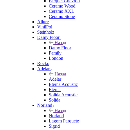
Parquet Chevron
Ceramo Wood
Ceramo XXL
Ceramo Stone
Allure
VinilPol
Steinholz
Damy Floor
Назад
Damy Floor
Family
London
Rocko
Adelar
Назад
Adelar
Eterna Acoustic
Eterna
Solida Acoustic
Solida
Norland
Назад
Norland
Lagom Parquete
Sigrid