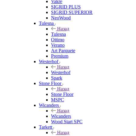
Vakre
SIGRID PLUS
SIGRID SUPERIOR
NeoWood
Tulesna
Назад
Tulesna
Ottimo
Verano
Art Parquete
Premium
Westerhof
Назад
Westerhof
Spark
Stone Floor
Назад
Stone Floor
MSPC
Wicanders
Назад
Wicanders
Wood Start SPC
Tarkett
Назад