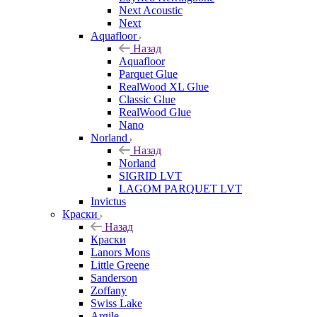
Next Acoustic
Next
Aquafloor
Назад
Aquafloor
Parquet Glue
RealWood XL Glue
Classic Glue
RealWood Glue
Nano
Norland
Назад
Norland
SIGRID LVT
LAGOM PARQUET LVT
Invictus
Краски
Назад
Краски
Lanors Mons
Little Greene
Sanderson
Zoffany
Swiss Lake
Argile