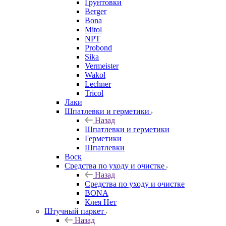
Грунтовки
Berger
Bona
Mitol
NPT
Probond
Sika
Vermeister
Wakol
Lechner
Tricol
Лаки
Шпатлевки и герметики
Назад
Шпатлевки и герметики
Герметики
Шпатлевки
Воск
Средства по уходу и очистке
Назад
Средства по уходу и очистке
BONA
Клея Нет
Штучный паркет
Назад