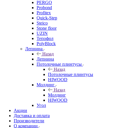
PERGO
Probond
Profitex
Quick-Step
Steico
Stone floor
UZIN
Тепофол
PolyBlock
Лепнина
Назад
Лепнина
Потолочные плинтусы
Назад
Потолочные плинтусы
HIWOOD
Молдинг
Назад
Молдинг
HIWOOD
Угол
Акции
Доставка и оплата
Производители
О компании