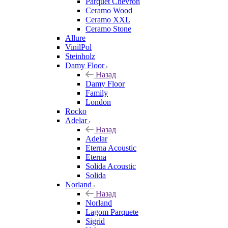
Parquet Chevron
Ceramo Wood
Ceramo XXL
Ceramo Stone
Allure
VinilPol
Steinholz
Damy Floor
Назад
Damy Floor
Family
London
Rocko
Adelar
Назад
Adelar
Eterna Acoustic
Eterna
Solida Acoustic
Solida
Norland
Назад
Norland
Lagom Parquete
Sigrid