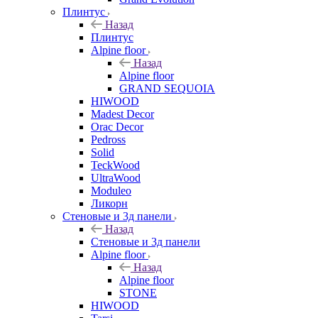
Плинтус
Назад
Плинтус
Alpine floor
Назад
Alpine floor
GRAND SEQUOIA
HIWOOD
Madest Decor
Orac Decor
Pedross
Solid
TeckWood
UltraWood
Moduleo
Ликорн
Стеновые и 3д панели
Назад
Стеновые и 3д панели
Alpine floor
Назад
Alpine floor
STONE
HIWOOD