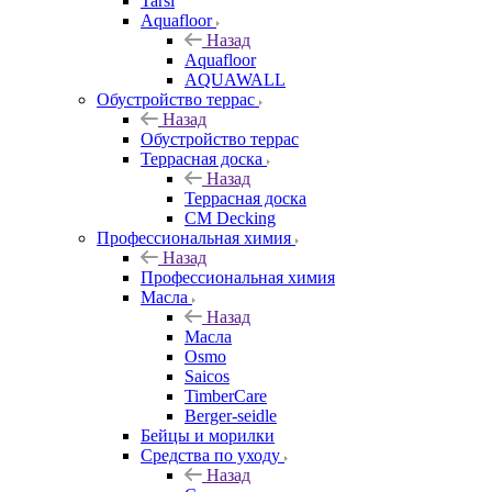
Tarsi
Aquafloor
Назад
Aquafloor
AQUAWALL
Обустройство террас
Назад
Обустройство террас
Террасная доска
Назад
Террасная доска
CM Decking
Профессиональная химия
Назад
Профессиональная химия
Масла
Назад
Масла
Osmo
Saicos
TimberCare
Berger-seidle
Бейцы и морилки
Средства по уходу
Назад