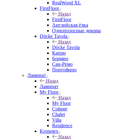
RealWood XL
FirstFloor
Назад
FirstFloor
Английская ёлка
Однополосные декоры
Döcke Tavola
Назад
Döcke Tavola
Капри
Бормио
Сан-Ремо
Портофино
Ламинат
Назад
Ламинат
My Floor
Назад
My Floor
Cottage
Chalet
Villa
Residence
Kronotex
Назад