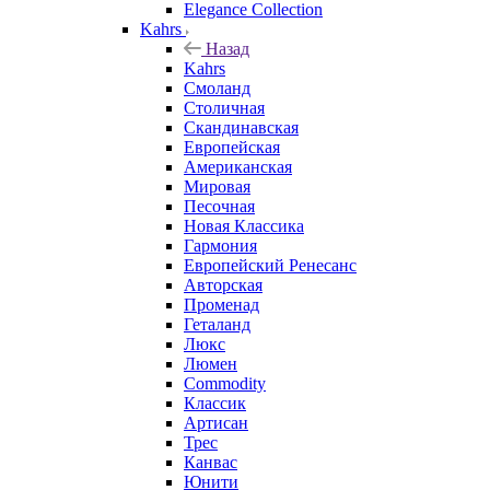
Elegance Collection
Kahrs
Назад
Kahrs
Смоланд
Столичная
Скандинавская
Европейская
Американская
Мировая
Песочная
Новая Классика
Гармония
Европейский Ренесанс
Авторская
Променад
Геталанд
Люкс
Люмен
Commodity
Классик
Артисан
Трес
Канвас
Юнити