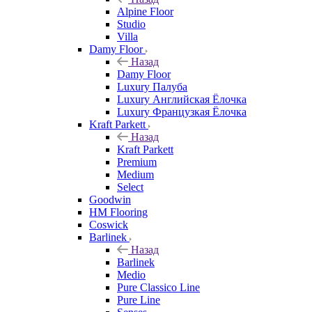
Alpine Floor
Studio
Villa
Damy Floor
Назад
Damy Floor
Luxury Палуба
Luxury Английская Ёлочка
Luxury Французкая Ёлочка
Kraft Parkett
Назад
Kraft Parkett
Premium
Medium
Select
Goodwin
HM Flooring
Coswick
Barlinek
Назад
Barlinek
Medio
Pure Classico Line
Pure Line