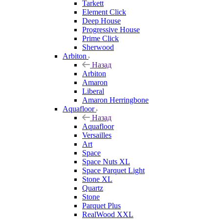
Tarkett
Element Click
Deep House
Progressive House
Prime Click
Sherwood
Arbiton
Назад
Arbiton
Amaron
Liberal
Amaron Herringbone
Aquafloor
Назад
Aquafloor
Versailles
Art
Space
Space Nuts XL
Space Parquet Light
Stone XL
Quartz
Stone
Parquet Plus
RealWood XXL