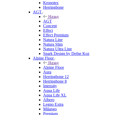
Kronotex
Herringbone
AGT
Назад
AGT
Concept
Effect
Effect Premium
Natura Line
Natura Slim
Natura Ultra Line
Spark Design by Defne Koz
Alpine Floor
Назад
Alpine Floor
Aura
Herringbone 12
Herringbone 8
Intensity
Aqua Life
Aqua Life XL
Albero
Legno Extra
Milango
Premium