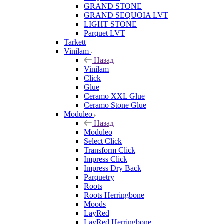
GRAND STONE
GRAND SEQUOIA LVT
LIGHT STONE
Parquet LVT
Tarkett
Vinilam
Назад
Vinilam
Click
Glue
Ceramo XXL Glue
Ceramo Stone Glue
Moduleo
Назад
Moduleo
Select Click
Transform Click
Impress Click
Impress Dry Back
Parquetry
Roots
Roots Herringbone
Moods
LayRed
LayRed Herringbone