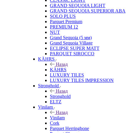
CLASSIC LIGHT
GRAND SEQUOIA LIGHT
GRAND SEQUOIA SUPERIOR ABA
SOLO PLUS
Parquet Premium
PREMIUM 12
NUT
Grand Sequoia (5 мм)
Grand Sequoia Village
ECLIPSE SUPER MATT
PARQUET SIROCCO
KÄHRS
Назад
KÄHRS
LUXURY TILES
LUXURY TILES IMPRESSION
Stronghold
Назад
Stronghold
ELTZ
Vinilam
Назад
Vinilam
Cork
Parquet Herringbone