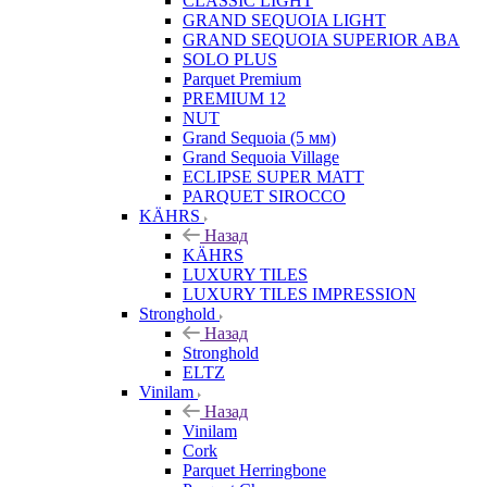
CLASSIC LIGHT
GRAND SEQUOIA LIGHT
GRAND SEQUOIA SUPERIOR ABA
SOLO PLUS
Parquet Premium
PREMIUM 12
NUT
Grand Sequoia (5 мм)
Grand Sequoia Village
ECLIPSE SUPER MATT
PARQUET SIROCCO
KÄHRS
Назад
KÄHRS
LUXURY TILES
LUXURY TILES IMPRESSION
Stronghold
Назад
Stronghold
ELTZ
Vinilam
Назад
Vinilam
Cork
Parquet Herringbone