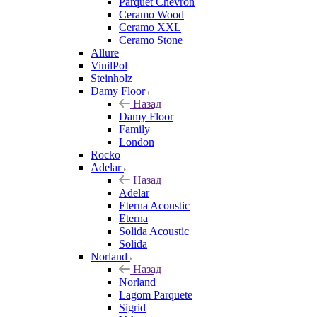
Parquet Chevron
Ceramo Wood
Ceramo XXL
Ceramo Stone
Allure
VinilPol
Steinholz
Damy Floor
Назад
Damy Floor
Family
London
Rocko
Adelar
Назад
Adelar
Eterna Acoustic
Eterna
Solida Acoustic
Solida
Norland
Назад
Norland
Lagom Parquete
Sigrid