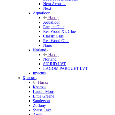
Next Acoustic
Next
Aquafloor
Назад
Aquafloor
Parquet Glue
RealWood XL Glue
Classic Glue
RealWood Glue
Nano
Norland
Назад
Norland
SIGRID LVT
LAGOM PARQUET LVT
Invictus
Краски
Назад
Краски
Lanors Mons
Little Greene
Sanderson
Zoffany
Swiss Lake
Argile