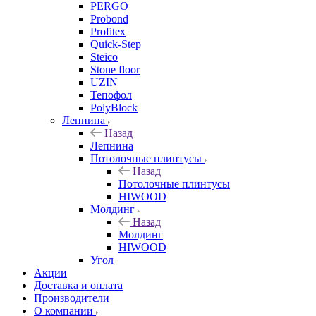
PERGO
Probond
Profitex
Quick-Step
Steico
Stone floor
UZIN
Тепофол
PolyBlock
Лепнина
Назад
Лепнина
Потолочные плинтусы
Назад
Потолочные плинтусы
HIWOOD
Молдинг
Назад
Молдинг
HIWOOD
Угол
Акции
Доставка и оплата
Производители
О компании