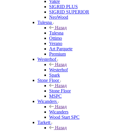
Vakre
SIGRID PLUS
SIGRID SUPERIOR
NeoWood
Tulesna
Назад
Tulesna
Ottimo
Verano
Art Parquete
Premium
Westerhof
Назад
Westerhof
Spark
Stone Floor
Назад
Stone Floor
MSPC
Wicanders
Назад
Wicanders
Wood Start SPC
Tarkett
Назад