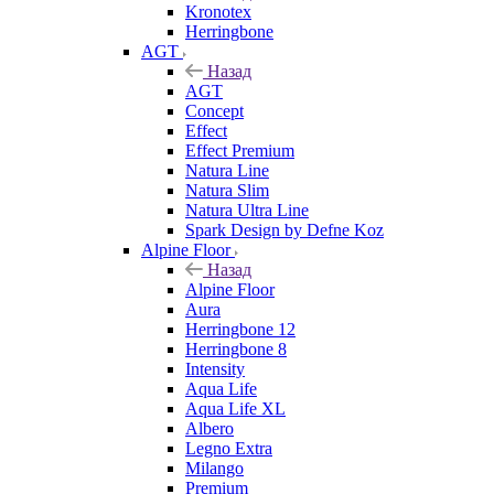
Kronotex
Herringbone
AGT
Назад
AGT
Concept
Effect
Effect Premium
Natura Line
Natura Slim
Natura Ultra Line
Spark Design by Defne Koz
Alpine Floor
Назад
Alpine Floor
Aura
Herringbone 12
Herringbone 8
Intensity
Aqua Life
Aqua Life XL
Albero
Legno Extra
Milango
Premium