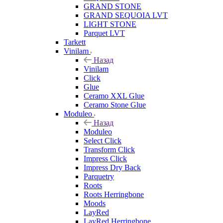
GRAND STONE
GRAND SEQUOIA LVT
LIGHT STONE
Parquet LVT
Tarkett
Vinilam
Назад
Vinilam
Click
Glue
Ceramo XXL Glue
Ceramo Stone Glue
Moduleo
Назад
Moduleo
Select Click
Transform Click
Impress Click
Impress Dry Back
Parquetry
Roots
Roots Herringbone
Moods
LayRed
LayRed Herringbone