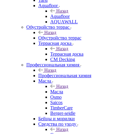
Tarsi
Aquafloor
Назад
Aquafloor
AQUAWALL
Обустройство террас
Назад
Обустройство террас
Террасная доска
Назад
Террасная доска
CM Decking
Профессиональная химия
Назад
Профессиональная химия
Масла
Назад
Масла
Osmo
Saicos
TimberCare
Berger-seidle
Бейцы и морилки
Средства по уходу
Назад