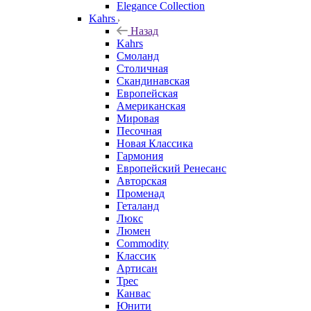
Elegance Collection
Kahrs
Назад
Kahrs
Смоланд
Столичная
Скандинавская
Европейская
Американская
Мировая
Песочная
Новая Классика
Гармония
Европейский Ренесанс
Авторская
Променад
Геталанд
Люкс
Люмен
Commodity
Классик
Артисан
Трес
Канвас
Юнити