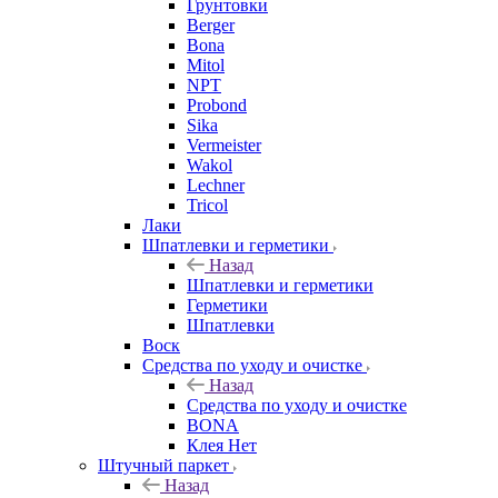
Грунтовки
Berger
Bona
Mitol
NPT
Probond
Sika
Vermeister
Wakol
Lechner
Tricol
Лаки
Шпатлевки и герметики
Назад
Шпатлевки и герметики
Герметики
Шпатлевки
Воск
Средства по уходу и очистке
Назад
Средства по уходу и очистке
BONA
Клея Нет
Штучный паркет
Назад