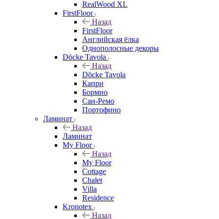
RealWood XL
FirstFloor
Назад
FirstFloor
Английская ёлка
Однополосные декоры
Döcke Tavola
Назад
Döcke Tavola
Капри
Бормио
Сан-Ремо
Портофино
Ламинат
Назад
Ламинат
My Floor
Назад
My Floor
Cottage
Chalet
Villa
Residence
Kronotex
Назад