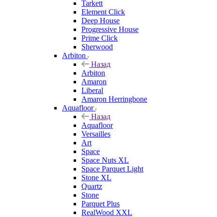
Tarkett
Element Click
Deep House
Progressive House
Prime Click
Sherwood
Arbiton
Назад
Arbiton
Amaron
Liberal
Amaron Herringbone
Aquafloor
Назад
Aquafloor
Versailles
Art
Space
Space Nuts XL
Space Parquet Light
Stone XL
Quartz
Stone
Parquet Plus
RealWood XXL