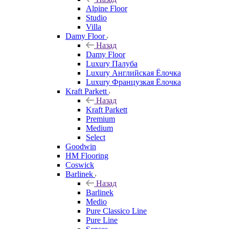
Alpine Floor
Studio
Villa
Damy Floor
Назад
Damy Floor
Luxury Палуба
Luxury Английская Ёлочка
Luxury Французкая Ёлочка
Kraft Parkett
Назад
Kraft Parkett
Premium
Medium
Select
Goodwin
HM Flooring
Coswick
Barlinek
Назад
Barlinek
Medio
Pure Classico Line
Pure Line