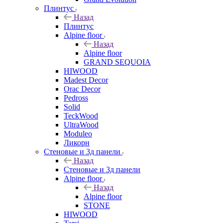
Плинтус
Назад
Плинтус
Alpine floor
Назад
Alpine floor
GRAND SEQUOIA
HIWOOD
Madest Decor
Orac Decor
Pedross
Solid
TeckWood
UltraWood
Moduleo
Ликорн
Стеновые и 3д панели
Назад
Стеновые и 3д панели
Alpine floor
Назад
Alpine floor
STONE
HIWOOD