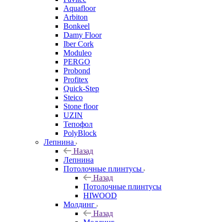
Aquafloor
Arbiton
Bonkeel
Damy Floor
Iber Cork
Moduleo
PERGO
Probond
Profitex
Quick-Step
Steico
Stone floor
UZIN
Тепофол
PolyBlock
Лепнина
Назад
Лепнина
Потолочные плинтусы
Назад
Потолочные плинтусы
HIWOOD
Молдинг
Назад