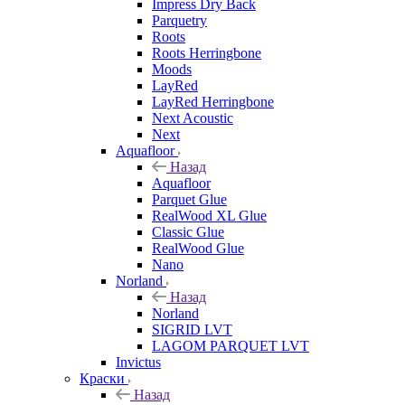
Impress Dry Back
Parquetry
Roots
Roots Herringbone
Moods
LayRed
LayRed Herringbone
Next Acoustic
Next
Aquafloor
Назад
Aquafloor
Parquet Glue
RealWood XL Glue
Classic Glue
RealWood Glue
Nano
Norland
Назад
Norland
SIGRID LVT
LAGOM PARQUET LVT
Invictus
Краски
Назад