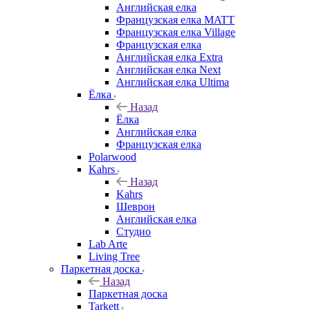
Английская елка
Французская елка MATT
Французская елка Village
Французская елка
Английская елка Extra
Английская елка Next
Английская елка Ultima
Ёлка
Назад
Ёлка
Английская елка
Французская елка
Polarwood
Kahrs
Назад
Kahrs
Шеврон
Английская елка
Студио
Lab Arte
Living Tree
Паркетная доска
Назад
Паркетная доска
Tarkett