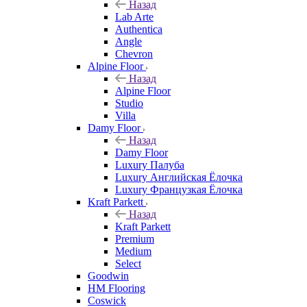
Назад
Lab Arte
Authentica
Angle
Chevron
Alpine Floor
Назад
Alpine Floor
Studio
Villa
Damy Floor
Назад
Damy Floor
Luxury Палуба
Luxury Английская Ёлочка
Luxury Французкая Ёлочка
Kraft Parkett
Назад
Kraft Parkett
Premium
Medium
Select
Goodwin
HM Flooring
Coswick