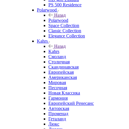
PS 500 Residence
Polarwood
Назад
Polarwood
Space Collection
Classic Collection
Elegance Collection
Kahrs
Назад
Kahrs
Смоланд
Столичная
Скандинавская
Европейская
Американская
Мировая
Песочная
Новая Классика
Гармония
Европейский Ренесанс
Авторская
Променад
Геталанд
Люкс