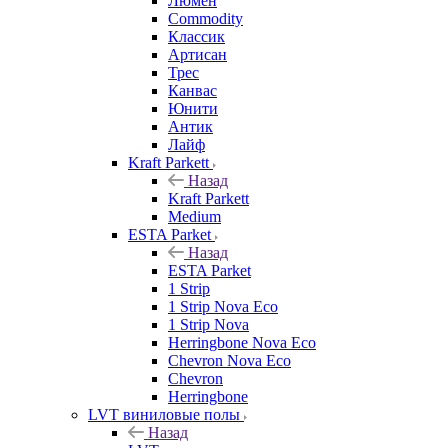
Люмен
Commodity
Классик
Артисан
Трес
Канвас
Юнити
Антик
Лайф
Kraft Parkett
Назад
Kraft Parkett
Medium
ESTA Parket
Назад
ESTA Parket
1 Strip
1 Strip Nova Eco
1 Strip Nova
Herringbone Nova Eco
Chevron Nova Eco
Chevron
Herringbone
LVT виниловые полы
Назад