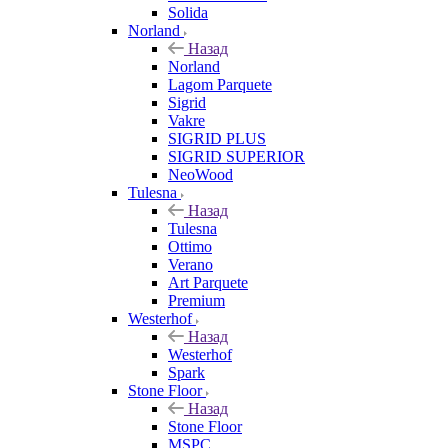
Solida
Norland
Назад
Norland
Lagom Parquete
Sigrid
Vakre
SIGRID PLUS
SIGRID SUPERIOR
NeoWood
Tulesna
Назад
Tulesna
Ottimo
Verano
Art Parquete
Premium
Westerhof
Назад
Westerhof
Spark
Stone Floor
Назад
Stone Floor
MSPC