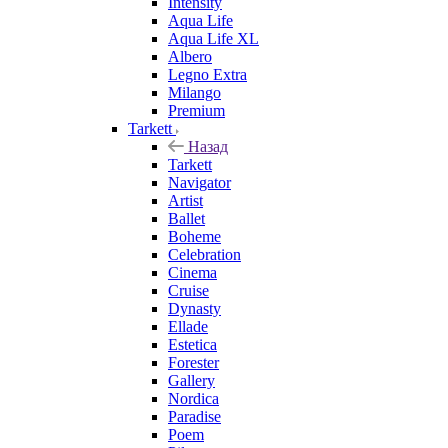
Intensity
Aqua Life
Aqua Life XL
Albero
Legno Extra
Milango
Premium
Tarkett
Назад
Tarkett
Navigator
Artist
Ballet
Boheme
Celebration
Cinema
Cruise
Dynasty
Ellade
Estetica
Forester
Gallery
Nordica
Paradise
Poem