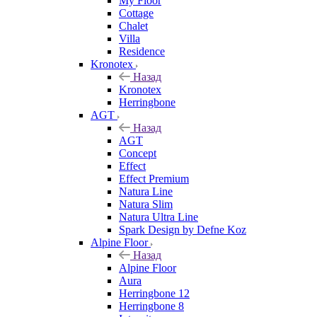
My Floor
Cottage
Chalet
Villa
Residence
Kronotex
Назад
Kronotex
Herringbone
AGT
Назад
AGT
Concept
Effect
Effect Premium
Natura Line
Natura Slim
Natura Ultra Line
Spark Design by Defne Koz
Alpine Floor
Назад
Alpine Floor
Aura
Herringbone 12
Herringbone 8