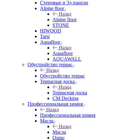
Стеновые и 3д панели
Alpine floor
Назад
Alpine floor
STONE
HIWOOD
Tarsi
Aquafloor
Назад
Aquafloor
AQUAWALL
Обустройство террас
Назад
Обустройство террас
Террасная доска
Назад
Террасная доска
CM Decking
Профессиональная химия
Назад
Профессиональная химия
Масла
Назад
Масла
Osmo