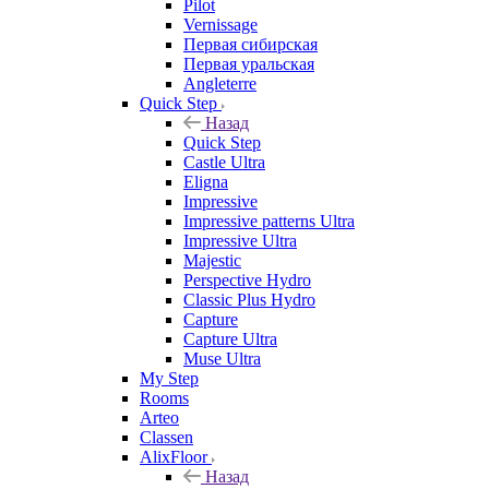
Pilot
Vernissage
Первая сибирская
Первая уральская
Angleterre
Quick Step
Назад
Quick Step
Castle Ultra
Eligna
Impressive
Impressive patterns Ultra
Impressive Ultra
Majestic
Perspective Hydro
Classic Plus Hydro
Capture
Capture Ultra
Muse Ultra
My Step
Rooms
Arteo
Classen
AlixFloor
Назад