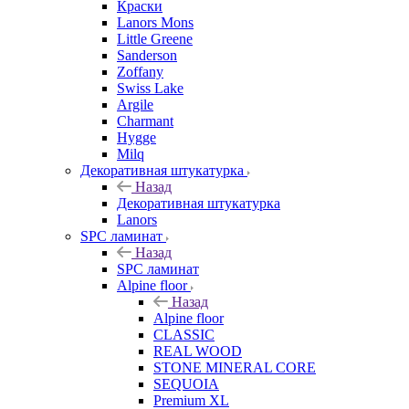
Краски
Lanors Mons
Little Greene
Sanderson
Zoffany
Swiss Lake
Argile
Charmant
Hygge
Milq
Декоративная штукатурка
Назад
Декоративная штукатурка
Lanors
SPC ламинат
Назад
SPC ламинат
Alpine floor
Назад
Alpine floor
CLASSIC
REAL WOOD
STONE MINERAL CORE
SEQUOIA
Premium XL