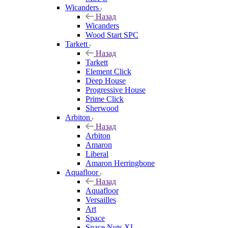
Wicanders
Назад
Wicanders
Wood Start SPC
Tarkett
Назад
Tarkett
Element Click
Deep House
Progressive House
Prime Click
Sherwood
Arbiton
Назад
Arbiton
Amaron
Liberal
Amaron Herringbone
Aquafloor
Назад
Aquafloor
Versailles
Art
Space
Space Nuts XL