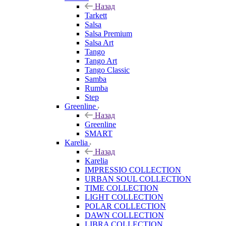
Назад
Tarkett
Salsa
Salsa Premium
Salsa Art
Tango
Tango Art
Tango Classic
Samba
Rumba
Step
Greenline
Назад
Greenline
SMART
Karelia
Назад
Karelia
IMPRESSIO COLLECTION
URBAN SOUL COLLECTION
TIME COLLECTION
LIGHT COLLECTION
POLAR COLLECTION
DAWN COLLECTION
LIBRA COLLECTION