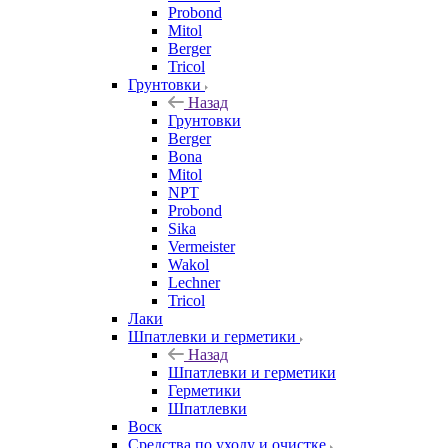
Probond
Mitol
Berger
Tricol
Грунтовки
Назад
Грунтовки
Berger
Bona
Mitol
NPT
Probond
Sika
Vermeister
Wakol
Lechner
Tricol
Лаки
Шпатлевки и герметики
Назад
Шпатлевки и герметики
Герметики
Шпатлевки
Воск
Средства по уходу и очистке