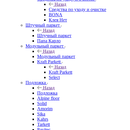
Назад
Средства по уходу и очистке
BONA
Клея Нет
Штучный паркет
Назад
Штучный паркет
Папа Карло
Модульный паркет
Назад
Модульный паркет
Kraft Parkett
Назад
Kraft Parkett
Select
Подложка
Назад
Подложка
Alpine floor
Solid
Amorim
Sika
Kahrs
Tarkett
Pavitec