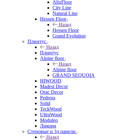
AlixFloor
City Line
Natural Line
Hessen Floor
Назад
Hessen Floor
Grand Evolution
Плинтус
Назад
Плинтус
Alpine floor
Назад
Alpine floor
GRAND SEQUOIA
HIWOOD
Madest Decor
Orac Decor
Pedross
Solid
TeckWood
UltraWood
Moduleo
Ликорн
Стеновые и 3д панели
Назад