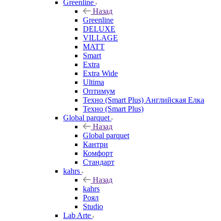
Greenline
Назад
Greenline
DELUXE
VILLAGE
MATT
Smart
Extra
Extra Wide
Ultima
Оптимум
Техно (Smart Plus) Английская Елка
Техно (Smart Plus)
Global parquet
Назад
Global parquet
Кантри
Комфорт
Стандарт
kahrs
Назад
kahrs
Роял
Studio
Lab Arte