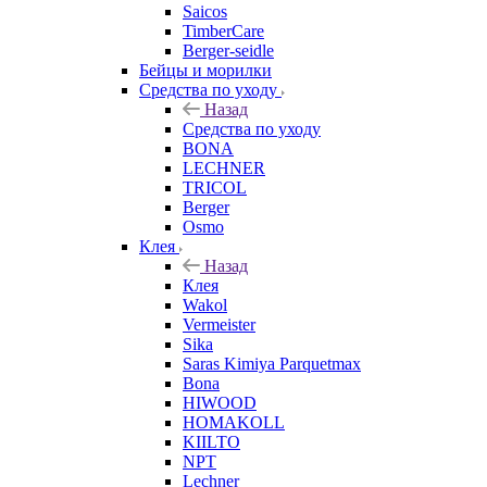
Saicos
TimberCare
Berger-seidle
Бейцы и морилки
Средства по уходу
Назад
Средства по уходу
BONA
LECHNER
TRICOL
Berger
Osmo
Клея
Назад
Клея
Wakol
Vermeister
Sika
Saras Kimiya Parquetmax
Bona
HIWOOD
HOMAKOLL
KIILTO
NPT
Lechner