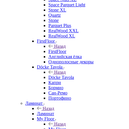
Space Parquet Light
Stone XL
Quartz
Stone
Parquet Plus
RealWood XXL
RealWood XL
FirstFloor
Назад
FirstFloor
Английская ёлка
Однополосные декоры
Döcke Tavola
Назад
Döcke Tavola
Капри
Бормио
Сан-Ремо
Портофино
Ламинат
Назад
Ламинат
My Floor
Назад