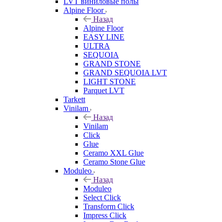
LVT виниловые полы
Alpine Floor
Назад
Alpine Floor
EASY LINE
ULTRA
SEQUOIA
GRAND STONE
GRAND SEQUOIA LVT
LIGHT STONE
Parquet LVT
Tarkett
Vinilam
Назад
Vinilam
Click
Glue
Ceramo XXL Glue
Ceramo Stone Glue
Moduleo
Назад
Moduleo
Select Click
Transform Click
Impress Click