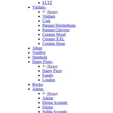
ELTZ
Vinilam
Назад
Vinilam
Cork
Parquet Herringbone
Parquet Chevron
Ceramo Wood
Ceramo XXL
Ceramo Stone
Allure
VinilPol
Steinholz
Damy Floor
Назад
Damy Floor
Family
London
Rocko
Adelar
Назад
Adelar
Eterna Acoustic
Eterna
Solida Acoustic