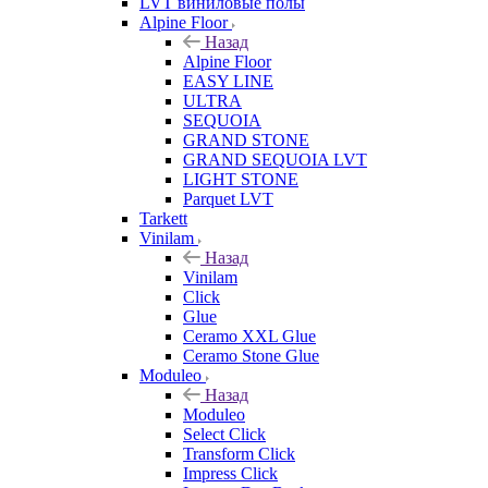
LVT виниловые полы
Alpine Floor
Назад
Alpine Floor
EASY LINE
ULTRA
SEQUOIA
GRAND STONE
GRAND SEQUOIA LVT
LIGHT STONE
Parquet LVT
Tarkett
Vinilam
Назад
Vinilam
Click
Glue
Ceramo XXL Glue
Ceramo Stone Glue
Moduleo
Назад
Moduleo
Select Click
Transform Click
Impress Click