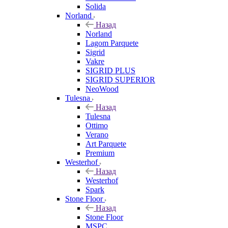
Solida
Norland
Назад
Norland
Lagom Parquete
Sigrid
Vakre
SIGRID PLUS
SIGRID SUPERIOR
NeoWood
Tulesna
Назад
Tulesna
Ottimo
Verano
Art Parquete
Premium
Westerhof
Назад
Westerhof
Spark
Stone Floor
Назад
Stone Floor
MSPC