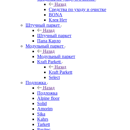
Назад
Средства по уходу и очистке
BONA
Клея Нет
Штучный паркет
Назад
Штучный паркет
Папа Карло
Модульный паркет
Назад
Модульный паркет
Kraft Parkett
Назад
Kraft Parkett
Select
Подложка
Назад
Подложка
Alpine floor
Solid
Amorim
Sika
Kahrs
Tarkett
Pavitec