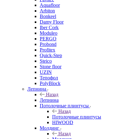
Aquafloor
Arbiton
Bonkeel
Damy Floor
Iber Cork
Moduleo
PERGO
Probond
Profitex
Quick-Step
Steico
Stone floor
UZIN
Тепофол
PolyBlock
Лепнина
Назад
Лепнина
Потолочные плинтусы
Назад
Потолочные плинтусы
HIWOOD
Молдинг
Назад