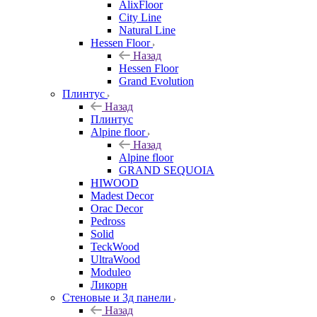
AlixFloor
City Line
Natural Line
Hessen Floor
Назад
Hessen Floor
Grand Evolution
Плинтус
Назад
Плинтус
Alpine floor
Назад
Alpine floor
GRAND SEQUOIA
HIWOOD
Madest Decor
Orac Decor
Pedross
Solid
TeckWood
UltraWood
Moduleo
Ликорн
Стеновые и 3д панели
Назад