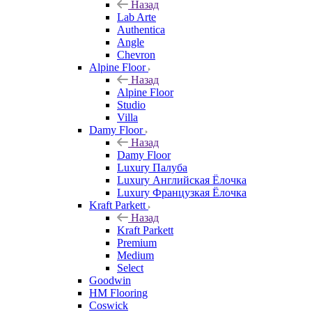
Назад
Lab Arte
Authentica
Angle
Chevron
Alpine Floor
Назад
Alpine Floor
Studio
Villa
Damy Floor
Назад
Damy Floor
Luxury Палуба
Luxury Английская Ёлочка
Luxury Французкая Ёлочка
Kraft Parkett
Назад
Kraft Parkett
Premium
Medium
Select
Goodwin
HM Flooring
Coswick