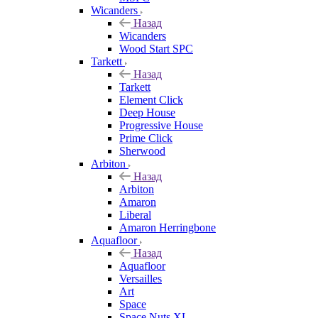
Wicanders
Назад
Wicanders
Wood Start SPC
Tarkett
Назад
Tarkett
Element Click
Deep House
Progressive House
Prime Click
Sherwood
Arbiton
Назад
Arbiton
Amaron
Liberal
Amaron Herringbone
Aquafloor
Назад
Aquafloor
Versailles
Art
Space
Space Nuts XL