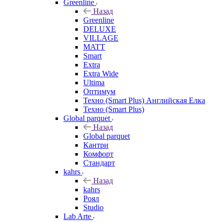
Greenline
Назад
Greenline
DELUXE
VILLAGE
MATT
Smart
Extra
Extra Wide
Ultima
Оптимум
Техно (Smart Plus) Английская Елка
Техно (Smart Plus)
Global parquet
Назад
Global parquet
Кантри
Комфорт
Стандарт
kahrs
Назад
kahrs
Роял
Studio
Lab Arte