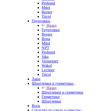
Probond
Mitol
Berger
Tricol
Грунтовки
Назад
Грунтовки
Berger
Bona
Mitol
NPT
Probond
Sika
Vermeister
Wakol
Lechner
Tricol
Лаки
Шпатлевки и герметики
Назад
Шпатлевки и герметики
Герметики
Шпатлевки
Воск
Средства по уходу и очистке