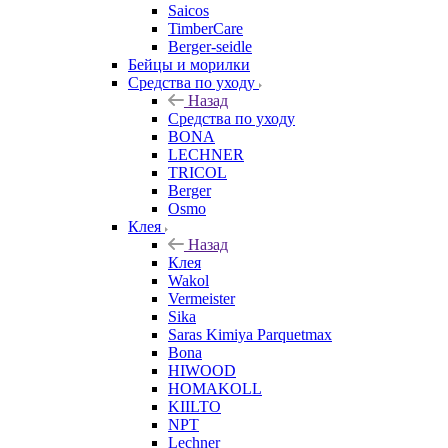
Saicos
TimberCare
Berger-seidle
Бейцы и морилки
Средства по уходу
Назад
Средства по уходу
BONA
LECHNER
TRICOL
Berger
Osmo
Клея
Назад
Клея
Wakol
Vermeister
Sika
Saras Kimiya Parquetmax
Bona
HIWOOD
HOMAKOLL
KIILTO
NPT
Lechner