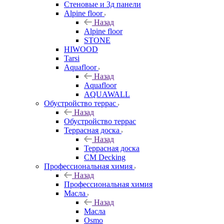
Стеновые и 3д панели
Alpine floor
Назад
Alpine floor
STONE
HIWOOD
Tarsi
Aquafloor
Назад
Aquafloor
AQUAWALL
Обустройство террас
Назад
Обустройство террас
Террасная доска
Назад
Террасная доска
CM Decking
Профессиональная химия
Назад
Профессиональная химия
Масла
Назад
Масла
Osmo