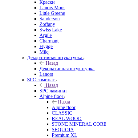
Краски
Lanors Mons
Little Greene
Sanderson
Zoffany
Swiss Lake
Argile
Charmant
Hygge
Milq
Декоративная штукатурка
Назад
Декоративная штукатурка
Lanors
SPC ламинат
Назад
SPC ламинат
Alpine floor
Назад
Alpine floor
CLASSIC
REAL WOOD
STONE MINERAL CORE
SEQUOIA
Premium XL