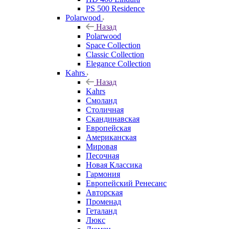
PS 500 Residence
Polarwood
Назад
Polarwood
Space Collection
Classic Collection
Elegance Collection
Kahrs
Назад
Kahrs
Смоланд
Столичная
Скандинавская
Европейская
Американская
Мировая
Песочная
Новая Классика
Гармония
Европейский Ренесанс
Авторская
Променад
Геталанд
Люкс