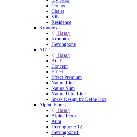
My Floor
Cottage
Chalet
Villa
Residence
Kronotex
Назад
Kronotex
Herringbone
AGT
Назад
AGT
Concept
Effect
Effect Premium
Natura Line
Natura Slim
Natura Ultra Line
Spark Design by Defne Koz
Alpine Floor
Назад
Alpine Floor
Aura
Herringbone 12
Herringbone 8