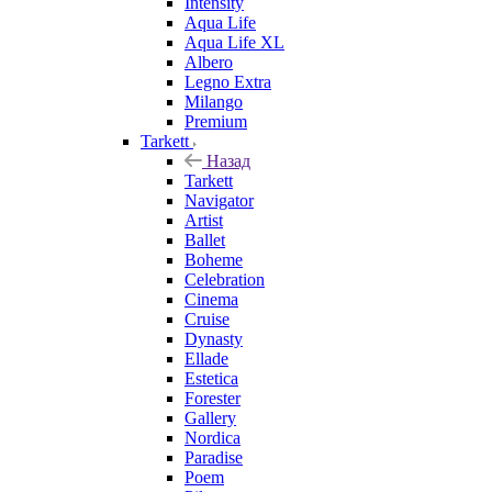
Intensity
Aqua Life
Aqua Life XL
Albero
Legno Extra
Milango
Premium
Tarkett
Назад
Tarkett
Navigator
Artist
Ballet
Boheme
Celebration
Cinema
Cruise
Dynasty
Ellade
Estetica
Forester
Gallery
Nordica
Paradise
Poem