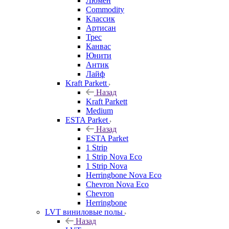
Люмен
Commodity
Классик
Артисан
Трес
Канвас
Юнити
Антик
Лайф
Kraft Parkett
Назад
Kraft Parkett
Medium
ESTA Parket
Назад
ESTA Parket
1 Strip
1 Strip Nova Eco
1 Strip Nova
Herringbone Nova Eco
Chevron Nova Eco
Chevron
Herringbone
LVT виниловые полы
Назад