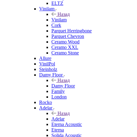
ELTZ
Vinilam
Назад
Vinilam
Cork
Parquet Herringbone
Parquet Chevron
Ceramo Wood
Ceramo XXL
Ceramo Stone
Allure
VinilPol
Steinholz
Damy Floor
Назад
Damy Floor
Family
London
Rocko
Adelar
Назад
Adelar
Eterna Acoustic
Eterna
Solida Acoustic