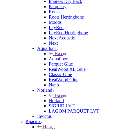
Impress Dry Back
Parquetry
Roots
Roots Herringbone
Moods
LayRed
LayRed Herringbone
Next Acoustic
Next
Aquafloor
Назад
Aquafloor
Parquet Glue
RealWood XL Glue
Classic Glue
RealWood Glue
Nano
Norland
Назад
Norland
SIGRID LVT
LAGOM PARQUET LVT
Invictus
Краски
Назад