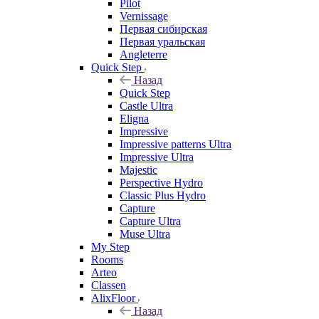
Pilot
Vernissage
Первая сибирская
Первая уральская
Angleterre
Quick Step
Назад
Quick Step
Castle Ultra
Eligna
Impressive
Impressive patterns Ultra
Impressive Ultra
Majestic
Perspective Hydro
Classic Plus Hydro
Capture
Capture Ultra
Muse Ultra
My Step
Rooms
Arteo
Classen
AlixFloor
Назад