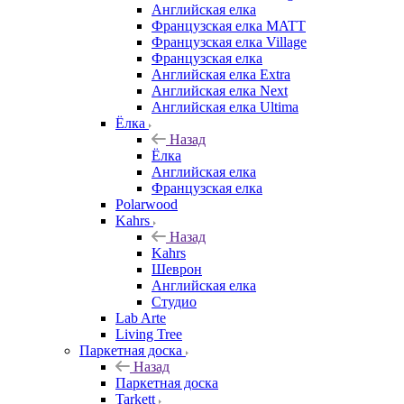
Английская елка
Французская елка MATT
Французская елка Village
Французская елка
Английская елка Extra
Английская елка Next
Английская елка Ultima
Ёлка
Назад
Ёлка
Английская елка
Французская елка
Polarwood
Kahrs
Назад
Kahrs
Шеврон
Английская елка
Студио
Lab Arte
Living Tree
Паркетная доска
Назад
Паркетная доска
Tarkett