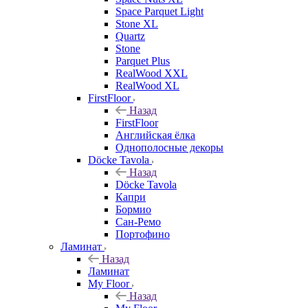
Space Parquet Light
Stone XL
Quartz
Stone
Parquet Plus
RealWood XXL
RealWood XL
FirstFloor
Назад
FirstFloor
Английская ёлка
Однополосные декоры
Döcke Tavola
Назад
Döcke Tavola
Капри
Бормио
Сан-Ремо
Портофино
Ламинат
Назад
Ламинат
My Floor
Назад