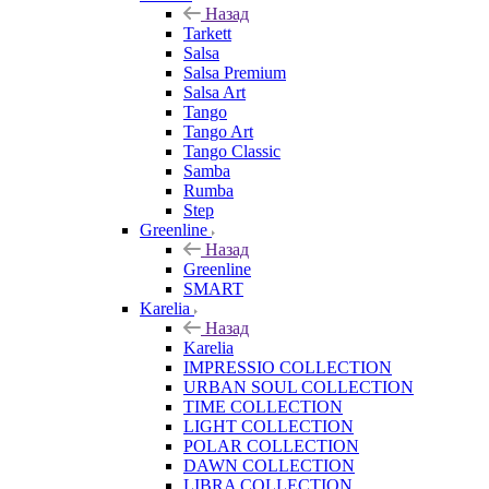
Назад
Tarkett
Salsa
Salsa Premium
Salsa Art
Tango
Tango Art
Tango Classic
Samba
Rumba
Step
Greenline
Назад
Greenline
SMART
Karelia
Назад
Karelia
IMPRESSIO COLLECTION
URBAN SOUL COLLECTION
TIME COLLECTION
LIGHT COLLECTION
POLAR COLLECTION
DAWN COLLECTION
LIBRA COLLECTION