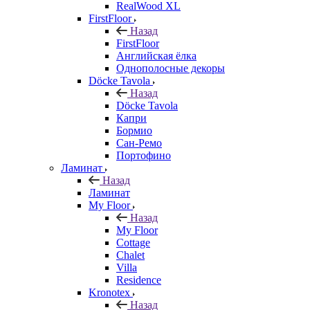
RealWood XL
FirstFloor
Назад
FirstFloor
Английская ёлка
Однополосные декоры
Döcke Tavola
Назад
Döcke Tavola
Капри
Бормио
Сан-Ремо
Портофино
Ламинат
Назад
Ламинат
My Floor
Назад
My Floor
Cottage
Chalet
Villa
Residence
Kronotex
Назад