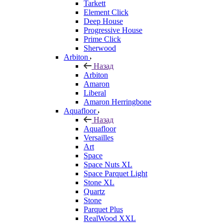
Tarkett
Element Click
Deep House
Progressive House
Prime Click
Sherwood
Arbiton
Назад
Arbiton
Amaron
Liberal
Amaron Herringbone
Aquafloor
Назад
Aquafloor
Versailles
Art
Space
Space Nuts XL
Space Parquet Light
Stone XL
Quartz
Stone
Parquet Plus
RealWood XXL