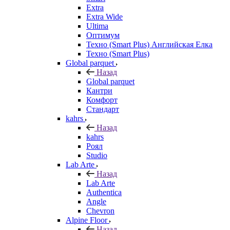
Extra
Extra Wide
Ultima
Оптимум
Техно (Smart Plus) Английская Елка
Техно (Smart Plus)
Global parquet
Назад
Global parquet
Кантри
Комфорт
Стандарт
kahrs
Назад
kahrs
Роял
Studio
Lab Arte
Назад
Lab Arte
Authentica
Angle
Chevron
Alpine Floor
Назад