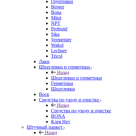
Грунтовки
Berger
Bona
Mitol
NPT
Probond
Sika
Vermeister
Wakol
Lechner
Tricol
Лаки
Шпатлевки и герметики
Назад
Шпатлевки и герметики
Герметики
Шпатлевки
Воск
Средства по уходу и очистке
Назад
Средства по уходу и очистке
BONA
Клея Нет
Штучный паркет
Назад