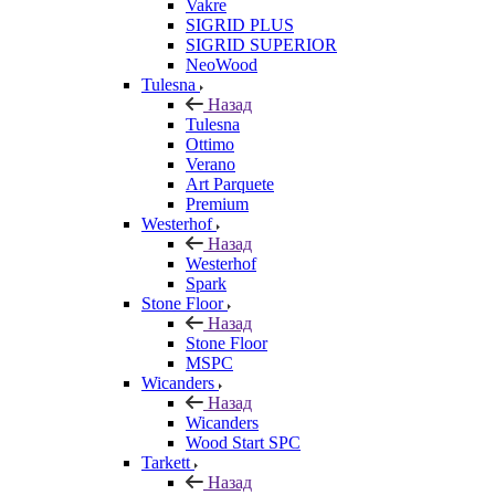
Vakre
SIGRID PLUS
SIGRID SUPERIOR
NeoWood
Tulesna
Назад
Tulesna
Ottimo
Verano
Art Parquete
Premium
Westerhof
Назад
Westerhof
Spark
Stone Floor
Назад
Stone Floor
MSPC
Wicanders
Назад
Wicanders
Wood Start SPC
Tarkett
Назад