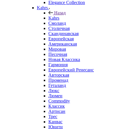
Elegance Collection
Kahrs
Назад
Kahrs
Смоланд
Столичная
Скандинавская
Европейская
Американская
Мировая
Песочная
Новая Классика
Гармония
Европейский Ренесанс
Авторская
Променад
Геталанд
Люкс
Люмен
Commodity
Классик
Артисан
Трес
Канвас
Юнити