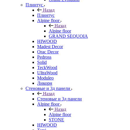
Плинтус
Назад
Плинтус
Alpine floor
Назад
Alpine floor
GRAND SEQUOIA
HIWOOD
Madest Decor
Orac Decor
Pedross
Solid
TeckWood
UltraWood
Moduleo
Ликорн
Стеновые и 3д панели
Назад
Стеновые и 3д панели
Alpine floor
Назад
Alpine floor
STONE
HIWOOD