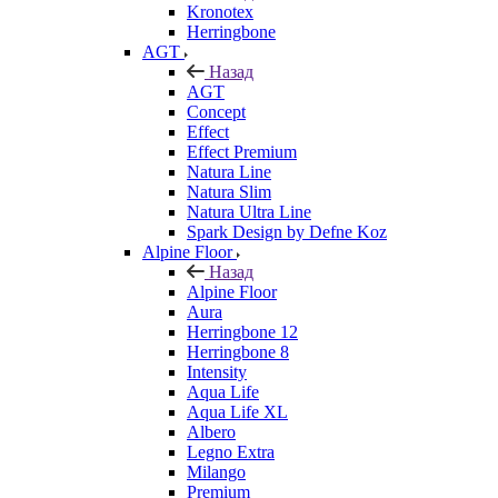
Kronotex
Herringbone
AGT
Назад
AGT
Concept
Effect
Effect Premium
Natura Line
Natura Slim
Natura Ultra Line
Spark Design by Defne Koz
Alpine Floor
Назад
Alpine Floor
Aura
Herringbone 12
Herringbone 8
Intensity
Aqua Life
Aqua Life XL
Albero
Legno Extra
Milango
Premium