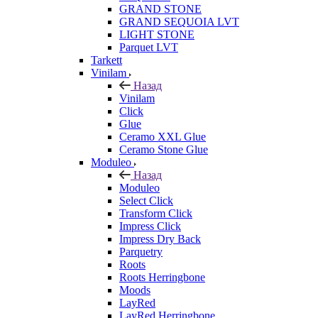
GRAND STONE
GRAND SEQUOIA LVT
LIGHT STONE
Parquet LVT
Tarkett
Vinilam
Назад
Vinilam
Click
Glue
Ceramo XXL Glue
Ceramo Stone Glue
Moduleo
Назад
Moduleo
Select Click
Transform Click
Impress Click
Impress Dry Back
Parquetry
Roots
Roots Herringbone
Moods
LayRed
LayRed Herringbone