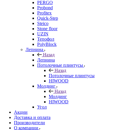
PERGO
Probond
Profitex
Quick-Step
Steico
Stone floor
UZIN
Тепофол
PolyBlock
Лепнина
Назад
Лепнина
Потолочные плинтусы
Назад
Потолочные плинтусы
HIWOOD
Молдинг
Назад
Молдинг
HIWOOD
Угол
Акции
Доставка и оплата
Производители
О компании