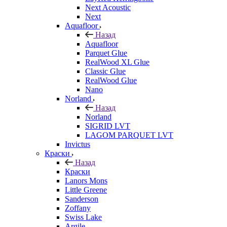
Next Acoustic
Next
Aquafloor
Назад
Aquafloor
Parquet Glue
RealWood XL Glue
Classic Glue
RealWood Glue
Nano
Norland
Назад
Norland
SIGRID LVT
LAGOM PARQUET LVT
Invictus
Краски
Назад
Краски
Lanors Mons
Little Greene
Sanderson
Zoffany
Swiss Lake
Argile