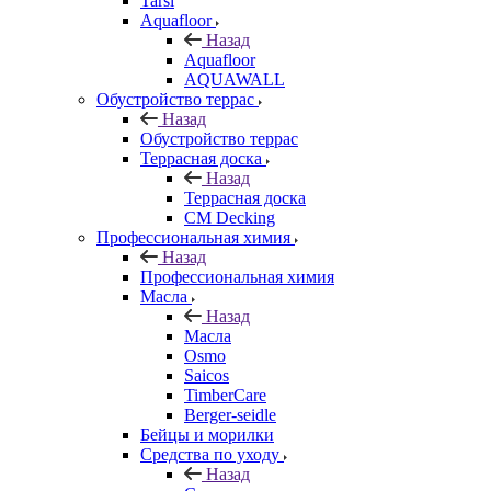
Tarsi
Aquafloor
Назад
Aquafloor
AQUAWALL
Обустройство террас
Назад
Обустройство террас
Террасная доска
Назад
Террасная доска
CM Decking
Профессиональная химия
Назад
Профессиональная химия
Масла
Назад
Масла
Osmo
Saicos
TimberCare
Berger-seidle
Бейцы и морилки
Средства по уходу
Назад