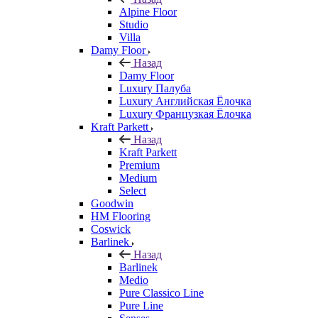
Alpine Floor
Studio
Villa
Damy Floor
Назад
Damy Floor
Luxury Палуба
Luxury Английская Ёлочка
Luxury Французкая Ёлочка
Kraft Parkett
Назад
Kraft Parkett
Premium
Medium
Select
Goodwin
HM Flooring
Coswick
Barlinek
Назад
Barlinek
Medio
Pure Classico Line
Pure Line