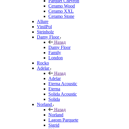
Parquet Chevron
Ceramo Wood
Ceramo XXL
Ceramo Stone
Allure
VinilPol
Steinholz
Damy Floor
Назад
Damy Floor
Family
London
Rocko
Adelar
Назад
Adelar
Eterna Acoustic
Eterna
Solida Acoustic
Solida
Norland
Назад
Norland
Lagom Parquete
Sigrid