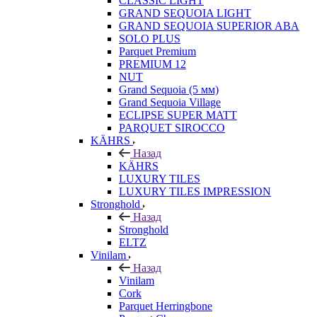
CLASSIC LIGHT
GRAND SEQUOIA LIGHT
GRAND SEQUOIA SUPERIOR ABA
SOLO PLUS
Parquet Premium
PREMIUM 12
NUT
Grand Sequoia (5 мм)
Grand Sequoia Village
ECLIPSE SUPER MATT
PARQUET SIROCCO
KÄHRS
Назад
KÄHRS
LUXURY TILES
LUXURY TILES IMPRESSION
Stronghold
Назад
Stronghold
ELTZ
Vinilam
Назад
Vinilam
Cork
Parquet Herringbone