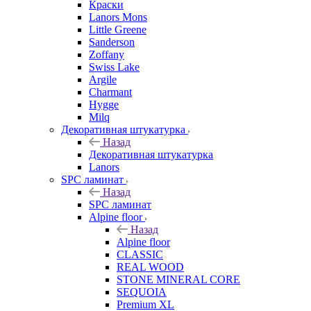
Краски
Lanors Mons
Little Greene
Sanderson
Zoffany
Swiss Lake
Argile
Charmant
Hygge
Milq
Декоративная штукатурка
Назад
Декоративная штукатурка
Lanors
SPC ламинат
Назад
SPC ламинат
Alpine floor
Назад
Alpine floor
CLASSIC
REAL WOOD
STONE MINERAL CORE
SEQUOIA
Premium XL