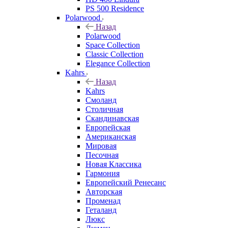
PS 500 Residence
Polarwood
Назад
Polarwood
Space Collection
Classic Collection
Elegance Collection
Kahrs
Назад
Kahrs
Смоланд
Столичная
Скандинавская
Европейская
Американская
Мировая
Песочная
Новая Классика
Гармония
Европейский Ренесанс
Авторская
Променад
Геталанд
Люкс