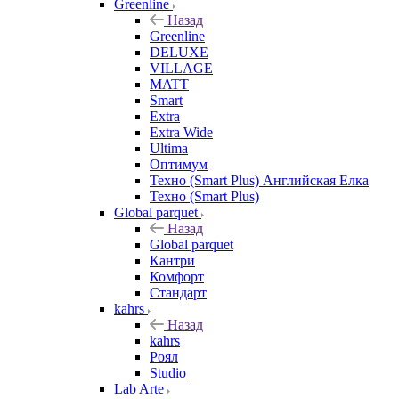
Greenline
Назад
Greenline
DELUXE
VILLAGE
MATT
Smart
Extra
Extra Wide
Ultima
Оптимум
Техно (Smart Plus) Английская Елка
Техно (Smart Plus)
Global parquet
Назад
Global parquet
Кантри
Комфорт
Стандарт
kahrs
Назад
kahrs
Роял
Studio
Lab Arte