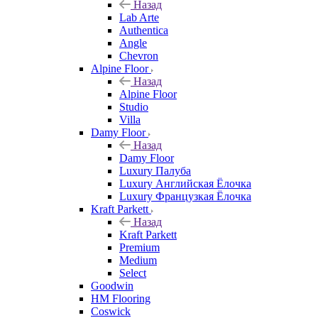
Назад
Lab Arte
Authentica
Angle
Chevron
Alpine Floor
Назад
Alpine Floor
Studio
Villa
Damy Floor
Назад
Damy Floor
Luxury Палуба
Luxury Английская Ёлочка
Luxury Французкая Ёлочка
Kraft Parkett
Назад
Kraft Parkett
Premium
Medium
Select
Goodwin
HM Flooring
Coswick