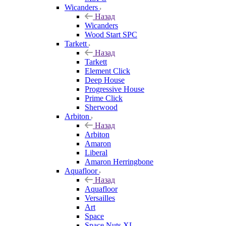
Wicanders
Назад
Wicanders
Wood Start SPC
Tarkett
Назад
Tarkett
Element Click
Deep House
Progressive House
Prime Click
Sherwood
Arbiton
Назад
Arbiton
Amaron
Liberal
Amaron Herringbone
Aquafloor
Назад
Aquafloor
Versailles
Art
Space
Space Nuts XL