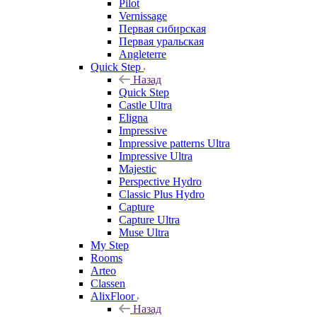
Pilot
Vernissage
Первая сибирская
Первая уральская
Angleterre
Quick Step
Назад
Quick Step
Castle Ultra
Eligna
Impressive
Impressive patterns Ultra
Impressive Ultra
Majestic
Perspective Hydro
Classic Plus Hydro
Capture
Capture Ultra
Muse Ultra
My Step
Rooms
Arteo
Classen
AlixFloor
Назад