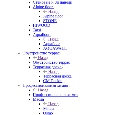
Стеновые и 3д панели
Alpine floor
Назад
Alpine floor
STONE
HIWOOD
Tarsi
Aquafloor
Назад
Aquafloor
AQUAWALL
Обустройство террас
Назад
Обустройство террас
Террасная доска
Назад
Террасная доска
CM Decking
Профессиональная химия
Назад
Профессиональная химия
Масла
Назад
Масла
Osmo