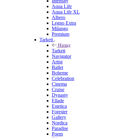
Intensity
Aqua Life
Aqua Life XL
Albero
Legno Extra
Milango
Premium
Tarkett
Назад
Tarkett
Navigator
Artist
Ballet
Boheme
Celebration
Cinema
Cruise
Dynasty
Ellade
Estetica
Forester
Gallery
Nordica
Paradise
Poem