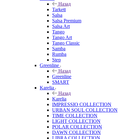
Назад
Tarkett
Salsa
Salsa Premium
Salsa Art
Tango
Tango Art
Tango Classic
Samba
Rumba
Step
Greenline
Назад
Greenline
SMART
Karelia
Назад
Karelia
IMPRESSIO COLLECTION
URBAN SOUL COLLECTION
TIME COLLECTION
LIGHT COLLECTION
POLAR COLLECTION
DAWN COLLECTION
LIBRA COLLECTION