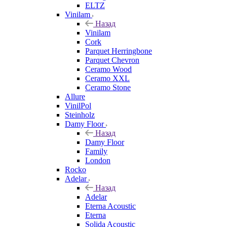
ELTZ
Vinilam
Назад
Vinilam
Cork
Parquet Herringbone
Parquet Chevron
Ceramo Wood
Ceramo XXL
Ceramo Stone
Allure
VinilPol
Steinholz
Damy Floor
Назад
Damy Floor
Family
London
Rocko
Adelar
Назад
Adelar
Eterna Acoustic
Eterna
Solida Acoustic