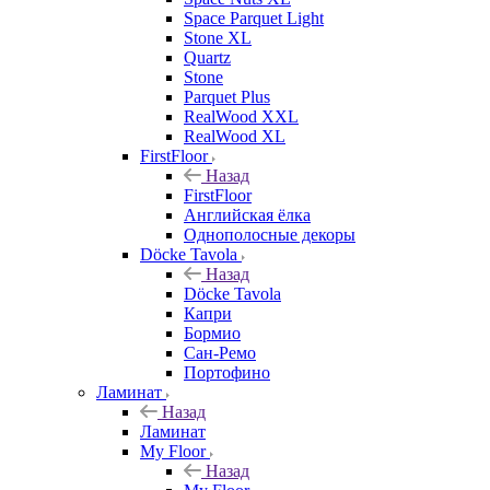
Space Parquet Light
Stone XL
Quartz
Stone
Parquet Plus
RealWood XXL
RealWood XL
FirstFloor
Назад
FirstFloor
Английская ёлка
Однополосные декоры
Döcke Tavola
Назад
Döcke Tavola
Капри
Бормио
Сан-Ремо
Портофино
Ламинат
Назад
Ламинат
My Floor
Назад