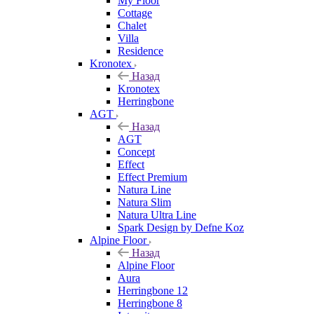
My Floor
Cottage
Chalet
Villa
Residence
Kronotex
Назад
Kronotex
Herringbone
AGT
Назад
AGT
Concept
Effect
Effect Premium
Natura Line
Natura Slim
Natura Ultra Line
Spark Design by Defne Koz
Alpine Floor
Назад
Alpine Floor
Aura
Herringbone 12
Herringbone 8