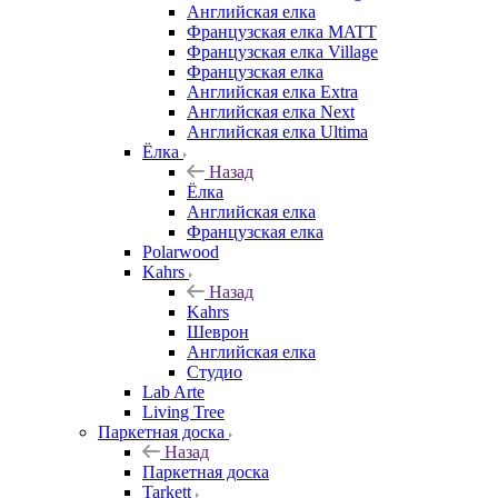
Английская елка
Французская елка MATT
Французская елка Village
Французская елка
Английская елка Extra
Английская елка Next
Английская елка Ultima
Ёлка
Назад
Ёлка
Английская елка
Французская елка
Polarwood
Kahrs
Назад
Kahrs
Шеврон
Английская елка
Студио
Lab Arte
Living Tree
Паркетная доска
Назад
Паркетная доска
Tarkett