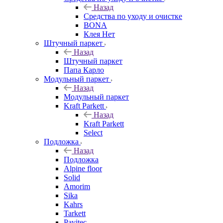
Назад
Средства по уходу и очистке
BONA
Клея Нет
Штучный паркет
Назад
Штучный паркет
Папа Карло
Модульный паркет
Назад
Модульный паркет
Kraft Parkett
Назад
Kraft Parkett
Select
Подложка
Назад
Подложка
Alpine floor
Solid
Amorim
Sika
Kahrs
Tarkett
Pavitec