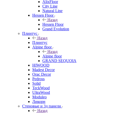
AlixFloor
City Line
Natural Line
Hessen Floor
Назад
Hessen Floor
Grand Evolution
Плинтус
Назад
Плинтус
Alpine floor
Назад
Alpine floor
GRAND SEQUOIA
HIWOOD
Madest Decor
Orac Decor
Pedross
Solid
TeckWood
UltraWood
Moduleo
Ликорн
Стеновые и 3д панели
Назад