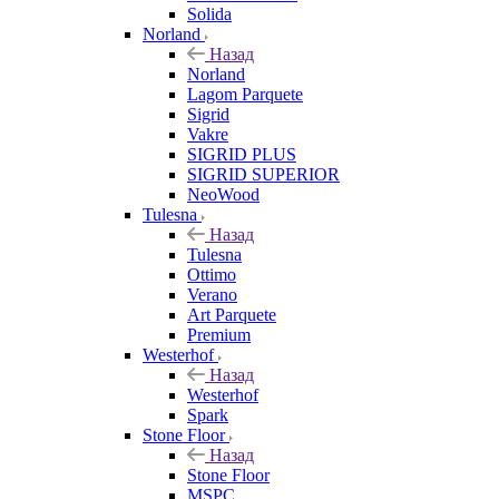
Solida
Norland
Назад
Norland
Lagom Parquete
Sigrid
Vakre
SIGRID PLUS
SIGRID SUPERIOR
NeoWood
Tulesna
Назад
Tulesna
Ottimo
Verano
Art Parquete
Premium
Westerhof
Назад
Westerhof
Spark
Stone Floor
Назад
Stone Floor
MSPC