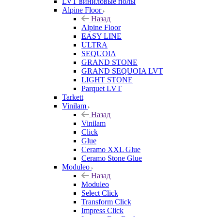
LVT виниловые полы
Alpine Floor
Назад
Alpine Floor
EASY LINE
ULTRA
SEQUOIA
GRAND STONE
GRAND SEQUOIA LVT
LIGHT STONE
Parquet LVT
Tarkett
Vinilam
Назад
Vinilam
Click
Glue
Ceramo XXL Glue
Ceramo Stone Glue
Moduleo
Назад
Moduleo
Select Click
Transform Click
Impress Click