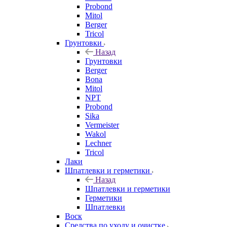
Probond
Mitol
Berger
Tricol
Грунтовки
Назад
Грунтовки
Berger
Bona
Mitol
NPT
Probond
Sika
Vermeister
Wakol
Lechner
Tricol
Лаки
Шпатлевки и герметики
Назад
Шпатлевки и герметики
Герметики
Шпатлевки
Воск
Средства по уходу и очистке