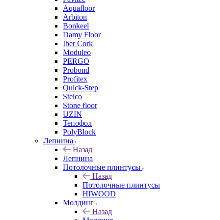
Aquafloor
Arbiton
Bonkeel
Damy Floor
Iber Cork
Moduleo
PERGO
Probond
Profitex
Quick-Step
Steico
Stone floor
UZIN
Тепофол
PolyBlock
Лепнина
Назад
Лепнина
Потолочные плинтусы
Назад
Потолочные плинтусы
HIWOOD
Молдинг
Назад