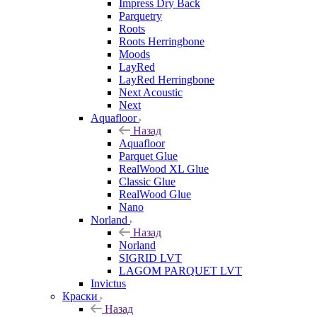
Impress Dry Back
Parquetry
Roots
Roots Herringbone
Moods
LayRed
LayRed Herringbone
Next Acoustic
Next
Aquafloor
Назад
Aquafloor
Parquet Glue
RealWood XL Glue
Classic Glue
RealWood Glue
Nano
Norland
Назад
Norland
SIGRID LVT
LAGOM PARQUET LVT
Invictus
Краски
Назад