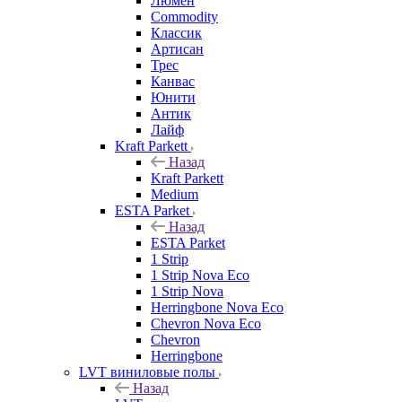
Люмен
Commodity
Классик
Артисан
Трес
Канвас
Юнити
Антик
Лайф
Kraft Parkett
Назад
Kraft Parkett
Medium
ESTA Parket
Назад
ESTA Parket
1 Strip
1 Strip Nova Eco
1 Strip Nova
Herringbone Nova Eco
Chevron Nova Eco
Chevron
Herringbone
LVT виниловые полы
Назад