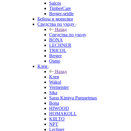
Saicos
TimberCare
Berger-seidle
Бейцы и морилки
Средства по уходу
Назад
Средства по уходу
BONA
LECHNER
TRICOL
Berger
Osmo
Клея
Назад
Клея
Wakol
Vermeister
Sika
Saras Kimiya Parquetmax
Bona
HIWOOD
HOMAKOLL
KIILTO
NPT
Lechner