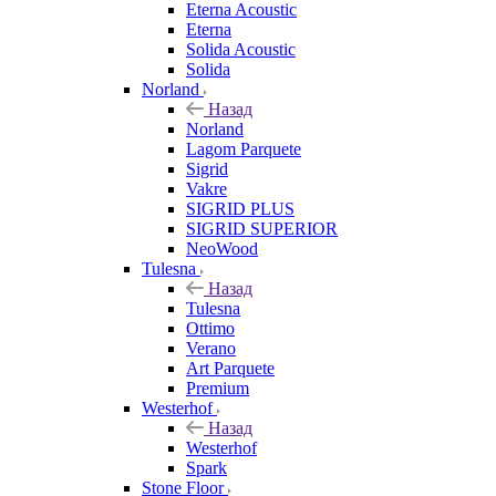
Eterna Acoustic
Eterna
Solida Acoustic
Solida
Norland
Назад
Norland
Lagom Parquete
Sigrid
Vakre
SIGRID PLUS
SIGRID SUPERIOR
NeoWood
Tulesna
Назад
Tulesna
Ottimo
Verano
Art Parquete
Premium
Westerhof
Назад
Westerhof
Spark
Stone Floor