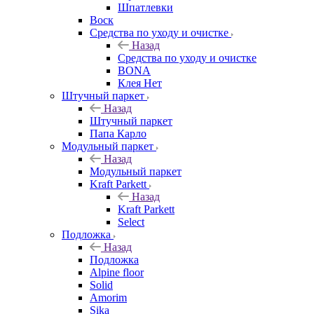
Шпатлевки
Воск
Средства по уходу и очистке
Назад
Средства по уходу и очистке
BONA
Клея Нет
Штучный паркет
Назад
Штучный паркет
Папа Карло
Модульный паркет
Назад
Модульный паркет
Kraft Parkett
Назад
Kraft Parkett
Select
Подложка
Назад
Подложка
Alpine floor
Solid
Amorim
Sika