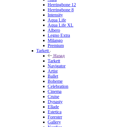
Herringbone 12
Herringbone 8
Intensity
Aqua Life
Aqua Life XL
Albero
Legno Extra
Milango
Premium
Tarkett
Назад
Tarkett
Navigator
Artist
Ballet
Boheme
Celebration
Cinema
Cruise
Dynasty
Ellade
Estetica
Forester
Gallery