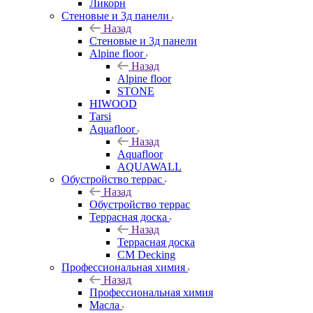
Ликорн
Стеновые и 3д панели
Назад
Стеновые и 3д панели
Alpine floor
Назад
Alpine floor
STONE
HIWOOD
Tarsi
Aquafloor
Назад
Aquafloor
AQUAWALL
Обустройство террас
Назад
Обустройство террас
Террасная доска
Назад
Террасная доска
CM Decking
Профессиональная химия
Назад
Профессиональная химия
Масла