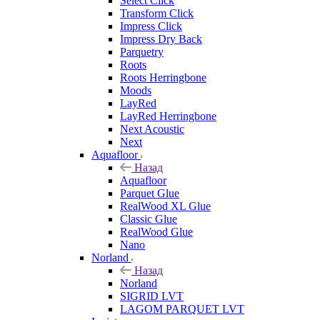
Select Click
Transform Click
Impress Click
Impress Dry Back
Parquetry
Roots
Roots Herringbone
Moods
LayRed
LayRed Herringbone
Next Acoustic
Next
Aquafloor
Назад
Aquafloor
Parquet Glue
RealWood XL Glue
Classic Glue
RealWood Glue
Nano
Norland
Назад
Norland
SIGRID LVT
LAGOM PARQUET LVT