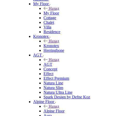
My Floor
Назад
My Floor
Cottage
Chalet
Villa
Residence
Kronotex
Назад
Kronotex
Herringbone
AGT
Назад
AGT
Concept
Effect
Effect Premium
Natura Line
Natura Slim
Natura Ultra Line
Spark Design by Defne Koz
Alpine Floor
Назад
Alpine Floor
Aura