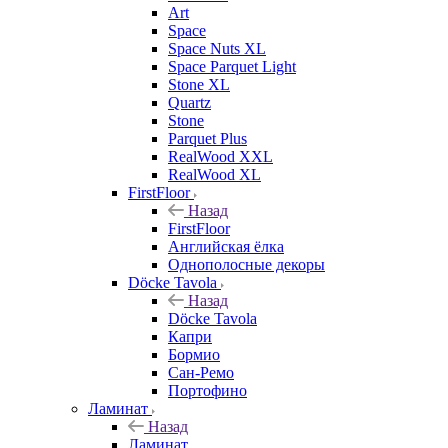
Art
Space
Space Nuts XL
Space Parquet Light
Stone XL
Quartz
Stone
Parquet Plus
RealWood XXL
RealWood XL
FirstFloor
Назад
FirstFloor
Английская ёлка
Однополосные декоры
Döcke Tavola
Назад
Döcke Tavola
Капри
Бормио
Сан-Ремо
Портофино
Ламинат
Назад
Ламинат