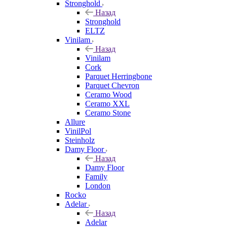
Stronghold
Назад
Stronghold
ELTZ
Vinilam
Назад
Vinilam
Cork
Parquet Herringbone
Parquet Chevron
Ceramo Wood
Ceramo XXL
Ceramo Stone
Allure
VinilPol
Steinholz
Damy Floor
Назад
Damy Floor
Family
London
Rocko
Adelar
Назад
Adelar