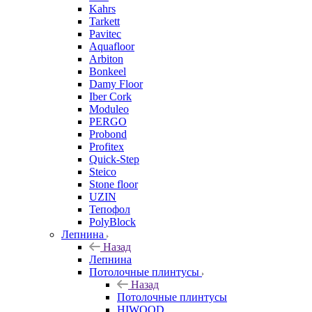
Kahrs
Tarkett
Pavitec
Aquafloor
Arbiton
Bonkeel
Damy Floor
Iber Cork
Moduleo
PERGO
Probond
Profitex
Quick-Step
Steico
Stone floor
UZIN
Тепофол
PolyBlock
Лепнина
Назад
Лепнина
Потолочные плинтусы
Назад
Потолочные плинтусы
HIWOOD