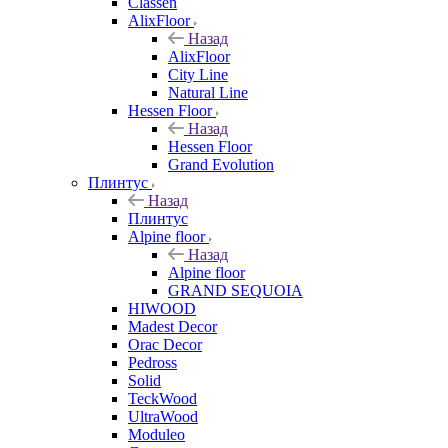
Classen
AlixFloor
Назад
AlixFloor
City Line
Natural Line
Hessen Floor
Назад
Hessen Floor
Grand Evolution
Плинтус
Назад
Плинтус
Alpine floor
Назад
Alpine floor
GRAND SEQUOIA
HIWOOD
Madest Decor
Orac Decor
Pedross
Solid
TeckWood
UltraWood
Moduleo