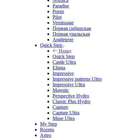
Nordica
Paradise
Poem
Pilot
Vernissage
Первая сибирская
Первая уральская
Angleterre
Quick Step
Назад
Quick Step
Castle Ultra
Eligna
Impressive
Impressive patterns Ultra
Impressive Ultra
Majestic
Perspective Hydro
Classic Plus Hydro
Capture
Capture Ultra
Muse Ultra
My Step
Rooms
Arteo