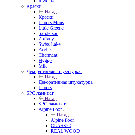
Invictus
Краски
Назад
Краски
Lanors Mons
Little Greene
Sanderson
Zoffany
Swiss Lake
Argile
Charmant
Hygge
Milq
Декоративная штукатурка
Назад
Декоративная штукатурка
Lanors
SPC ламинат
Назад
SPC ламинат
Alpine floor
Назад
Alpine floor
CLASSIC
REAL WOOD