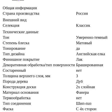
Общая информация
Страна производства
Россия
Внешний вид
Селекция
Классик
Технические данные
Тон
Умеренно-темный
Степень блеска
Матовый
Тонирование
да
Тип дизайна
Английская елка
Финишное покрытие
Лак
Декоративная обработка/тип поверхности
Брашированная
Состаренный
нет
Толщина верхнего слоя, мм
3
Порода дерева
Дуб
Конструкция доски
2х слойная
Материал основания
Фанера
Термообработка
нет
Тип соединения
Шип-паз
Фаска
С 4х сторон